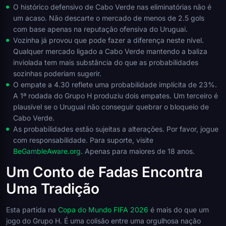
O histórico defensivo de Cabo Verde nas eliminatórias não é
um acaso. Não descarte o mercado de menos de 2.5 gols
com base apenas na reputação ofensiva do Uruguai.
Vozinha já provou que pode fazer a diferença neste nível.
Qualquer mercado ligado a Cabo Verde mantendo a baliza
inviolada tem mais substância do que as probabilidades
sozinhas poderiam sugerir.
O empate a 4.30 reflete uma probabilidade implícita de 23%.
A 1ª rodada do Grupo H produziu dois empates. Um terceiro é
plausível se o Uruguai não conseguir quebrar o bloqueio de
Cabo Verde.
As probabilidades estão sujeitas a alterações. Por favor, jogue
com responsabilidade. Para suporte, visite
BeGambleAware.org
. Apenas para maiores de 18 anos.
Um Conto de Fadas Encontra
Uma Tradição
Esta partida na
Copa do Mundo FIFA 2026
é mais do que um
jogo do Grupo H. É uma colisão entre uma orgulhosa nação