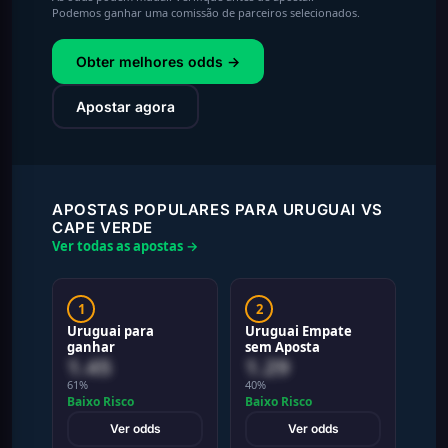
Podemos ganhar uma comissão de parceiros selecionados.
Obter melhores odds →
Apostar agora
APOSTAS POPULARES PARA URUGUAI VS
CAPE VERDE
Ver todas as apostas →
1
2
Uruguai para
Uruguai Empate
ganhar
sem Aposta
1.45
1.29
61%
40%
Baixo Risco
Baixo Risco
Ver odds
Ver odds