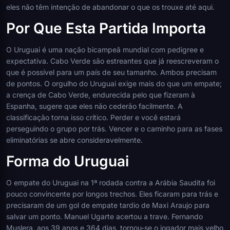
eles não têm intenção de abandonar o que os trouxe até aqui.
Por Que Esta Partida Importa
O Uruguai é uma nação bicampeã mundial com pedigree e
expectativa. Cabo Verde são estreantes que já reescreveram o
que é possível para um país de seu tamanho. Ambos precisam
de pontos. O orgulho do Uruguai exige mais do que um empate;
a crença de Cabo Verde, endurecida pelo que fizeram à
Espanha, sugere que eles não cederão facilmente. A
classificação torna isso crítico. Perder e você estará
perseguindo o grupo por trás. Vencer e o caminho para as fases
eliminatórias se abre consideravelmente.
Forma do Uruguai
O empate do Uruguai na 1ª rodada contra a Arábia Saudita foi
pouco convincente por longos trechos. Eles ficaram para trás e
precisaram de um gol de empate tardio de Maxi Araujo para
salvar um ponto. Manuel Ugarte acertou a trave. Fernando
Muslera, aos 39 anos e 364 dias, tornou-se o jogador mais velho