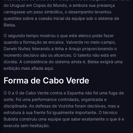
do Uruguai em Copas do Mundo, e embora sua presença
carregasse um peso simbólico, o desempenho levantou
questões sobre a coesão inicial da equipe sob o sistema de
Bielsa.
O segundo tempo mostrou o que este elenco pode fazer
quando a formação se encaixa. Valverde no meio-campo,
Darwin Nuñez liderando a linha e Araujo proporcionando o
momento decisivo são os alicerces. O talento não está em
dúvida. A consistência do sistema ainda é. Bielsa exigirá uma
exibição mais afiada aqui.
Forma de Cabo Verde
O 0 a 0 de Cabo Verde contra a Espanha não foi uma fuga de
sorte. Foi uma performance controlada, organizada e
disciplinada. As defesas de Vozinha foram decisivas, mas a
estrutura à sua frente foi igualmente importante. O técnico
Bubista construiu uma equipe que sabe exatamente o que é e
executa sem hesitação.