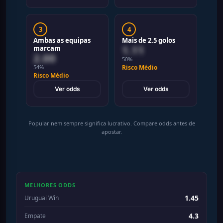
3
4
Ambas as equipas
Mais de 2.5 golos
1.11
marcam
2.00
50%
54%
Risco Médio
Risco Médio
Ver odds
Ver odds
Popular nem sempre significa lucrativo. Compare odds antes de
apostar.
MELHORES ODDS
1.45
Uruguai Win
4.3
Empate