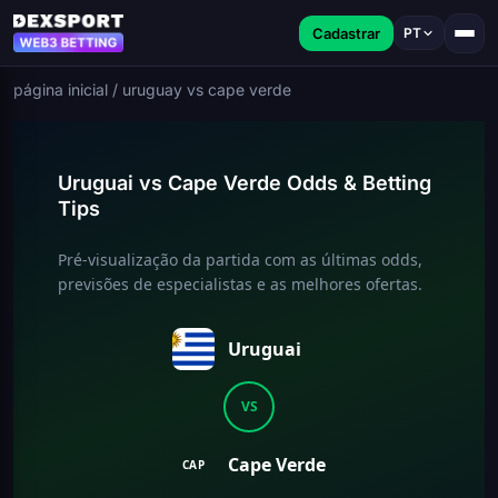
Cadastrar
PT
página inicial
/
uruguay vs cape verde
Uruguai vs Cape Verde Odds & Betting
Tips
Pré-visualização da partida com as últimas odds,
previsões de especialistas e as melhores ofertas.
Uruguai
VS
Cape Verde
CAP