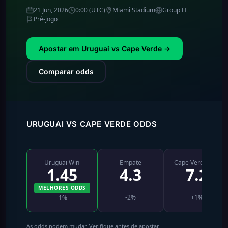
21 Jun, 2026
0:00 (UTC)
Miami Stadium
Group H
Pré-jogo
Apostar em Uruguai vs Cape Verde →
Comparar odds
URUGUAI VS CAPE VERDE ODDS
Uruguai Win
Empate
Cape Verde Win
1.45
4.3
7.2
MELHORES ODDS
-2%
+1%
-1%
As odds podem mudar. Verifique antes de apostar.