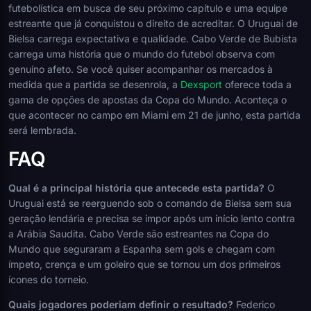
futebolística em busca de seu próximo capítulo e uma equipe
estreante que já conquistou o direito de acreditar. O Uruguai de
Bielsa carrega expectativa e qualidade. Cabo Verde de Bubista
carrega uma história que o mundo do futebol observa com
genuíno afeto. Se você quiser acompanhar os mercados à
medida que a partida se desenrola, a
Dexsport
oferece toda a
gama de opções de apostas da Copa do Mundo. Aconteça o
que acontecer no campo em Miami em 21 de junho, esta partida
será lembrada.
FAQ
Qual é a principal história que antecede esta partida?
O
Uruguai está se reerguendo sob o comando de Bielsa sem sua
geração lendária e precisa se impor após um início lento contra
a Arábia Saudita. Cabo Verde são estreantes na Copa do
Mundo que seguraram a Espanha sem gols e chegam com
ímpeto, crença e um goleiro que se tornou um dos primeiros
ícones do torneio.
Quais jogadores poderiam definir o resultado?
Federico