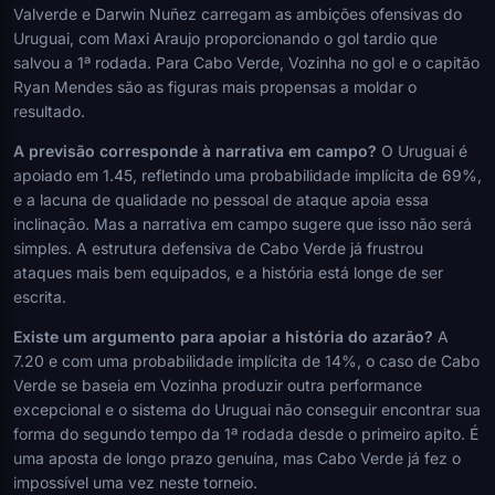
Valverde e Darwin Nuñez carregam as ambições ofensivas do
Uruguai, com Maxi Araujo proporcionando o gol tardio que
salvou a 1ª rodada. Para Cabo Verde, Vozinha no gol e o capitão
Ryan Mendes são as figuras mais propensas a moldar o
resultado.
A previsão corresponde à narrativa em campo?
O Uruguai é
apoiado em 1.45, refletindo uma probabilidade implícita de 69%,
e a lacuna de qualidade no pessoal de ataque apoia essa
inclinação. Mas a narrativa em campo sugere que isso não será
simples. A estrutura defensiva de Cabo Verde já frustrou
ataques mais bem equipados, e a história está longe de ser
escrita.
Existe um argumento para apoiar a história do azarão?
A
7.20 e com uma probabilidade implícita de 14%, o caso de Cabo
Verde se baseia em Vozinha produzir outra performance
excepcional e o sistema do Uruguai não conseguir encontrar sua
forma do segundo tempo da 1ª rodada desde o primeiro apito. É
uma aposta de longo prazo genuína, mas Cabo Verde já fez o
impossível uma vez neste torneio.