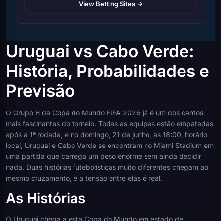
View Betting Sites →
Uruguai vs Cabo Verde:
História, Probabilidades e
Previsão
O Grupo H da Copa do Mundo FIFA 2026 já é um dos cantos
mais fascinantes do torneio. Todas as equipes estão empatadas
após a 1ª rodada, e no domingo, 21 de junho, às 18:00, horário
local, Uruguai e Cabo Verde se encontram no Miami Stadium em
uma partida que carrega um peso enorme sem ainda decidir
nada. Duas histórias futebolísticas muito diferentes chegam ao
mesmo cruzamento, e a tensão entre elas é real.
As Histórias
O Uruguai chega a esta Copa do Mundo em estado de