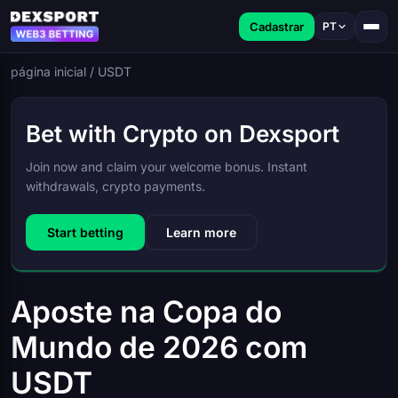
Cadastrar
PT
página inicial
/
USDT
Bet with Crypto on Dexsport
Join now and claim your welcome bonus. Instant
withdrawals, crypto payments.
Start betting
Learn more
Aposte na Copa do
Mundo de 2026 com
USDT