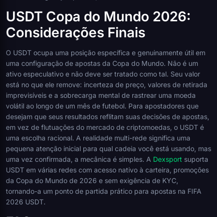
USDT Copa do Mundo 2026:
Considerações Finais
O USDT ocupa uma posição específica e genuinamente útil em
uma configuração de apostas da Copa do Mundo. Não é um
ativo especulativo e não deve ser tratado como tal. Seu valor
está no que ele remove: incerteza de preço, valores de retirada
imprevisíveis e a sobrecarga mental de rastrear uma moeda
volátil ao longo de um mês de futebol. Para apostadores que
desejam que seus resultados reflitam suas decisões de apostas,
em vez de flutuações do mercado de criptomoedas, o USDT é
uma escolha racional. A realidade multi-rede significa uma
pequena atenção inicial para qual cadeia você está usando, mas
uma vez confirmada, a mecânica é simples. A
Dexsport
suporta
USDT em várias redes com acesso nativo à carteira, promoções
da Copa do Mundo de 2026 e sem exigência de KYC,
tornando-a um ponto de partida prático para apostas na FIFA
2026 USDT.