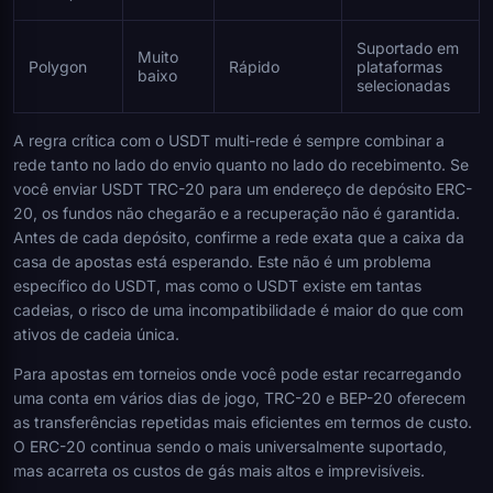
Suportado em
Muito
Polygon
Rápido
plataformas
baixo
selecionadas
A regra crítica com o USDT multi-rede é sempre combinar a
rede tanto no lado do envio quanto no lado do recebimento. Se
você enviar USDT TRC-20 para um endereço de depósito ERC-
20, os fundos não chegarão e a recuperação não é garantida.
Antes de cada depósito, confirme a rede exata que a caixa da
casa de apostas está esperando. Este não é um problema
específico do USDT, mas como o USDT existe em tantas
cadeias, o risco de uma incompatibilidade é maior do que com
ativos de cadeia única.
Para apostas em torneios onde você pode estar recarregando
uma conta em vários dias de jogo, TRC-20 e BEP-20 oferecem
as transferências repetidas mais eficientes em termos de custo.
O ERC-20 continua sendo o mais universalmente suportado,
mas acarreta os custos de gás mais altos e imprevisíveis.