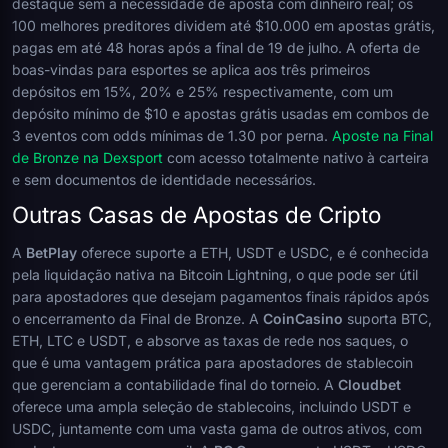
destaque sem a necessidade de aposta com dinheiro real; os
100 melhores preditores dividem até $10.000 em apostas grátis,
pagas em até 48 horas após a final de 19 de julho. A oferta de
boas-vindas para esportes se aplica aos três primeiros
depósitos em 15%, 20% e 25% respectivamente, com um
depósito mínimo de $10 e apostas grátis usadas em combos de
3 eventos com odds mínimas de 1.30 por perna.
Aposte na Final
de Bronze na Dexsport
com acesso totalmente nativo à carteira
e sem documentos de identidade necessários.
Outras Casas de Apostas de Cripto
A
BetPlay
oferece suporte a ETH, USDT e USDC, e é conhecida
pela liquidação nativa na Bitcoin Lightning, o que pode ser útil
para apostadores que desejam pagamentos finais rápidos após
o encerramento da Final de Bronze. A
CoinCasino
suporta BTC,
ETH, LTC e USDT, e absorve as taxas de rede nos saques, o
que é uma vantagem prática para apostadores de stablecoin
que gerenciam a contabilidade final do torneio. A
Cloudbet
oferece uma ampla seleção de stablecoins, incluindo USDT e
USDC, juntamente com uma vasta gama de outros ativos, com