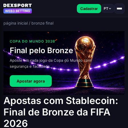
Cadastrar
PT
página inicial
/
bronze final
COPA DO MUNDO 2026
Final pelo Bronze
Aposte em cada jogo da Copa do Mundo com
segurança e facilidade.
Apostar agora
Apostas com Stablecoin:
Final de Bronze da FIFA
2026