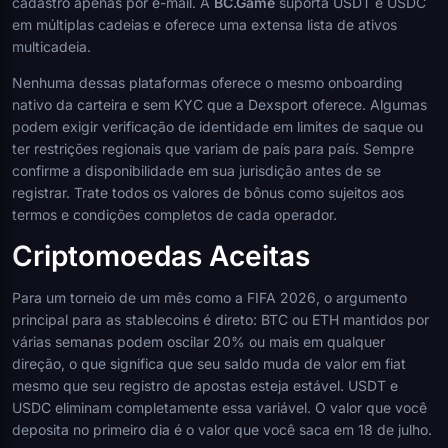
cadastro apenas por e-mail. A
BC.Game
suporta USDT e USDC
em múltiplas cadeias e oferece uma extensa lista de ativos
multicadeia.
Nenhuma dessas plataformas oferece o mesmo onboarding
nativo da carteira e sem KYC que a Dexsport oferece. Algumas
podem exigir verificação de identidade em limites de saque ou
ter restrições regionais que variam de país para país. Sempre
confirme a disponibilidade em sua jurisdição antes de se
registrar. Trate todos os valores de bônus como sujeitos aos
termos e condições completos de cada operador.
Criptomoedas Aceitas
Para um torneio de um mês como a FIFA 2026, o argumento
principal para as stablecoins é direto: BTC ou ETH mantidos por
várias semanas podem oscilar 20% ou mais em qualquer
direção, o que significa que seu saldo muda de valor em fiat
mesmo que seu registro de apostas esteja estável. USDT e
USDC eliminam completamente essa variável. O valor que você
deposita no primeiro dia é o valor que você saca em 18 de julho.