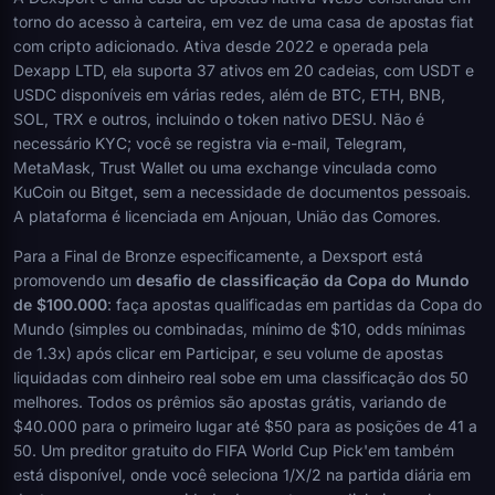
torno do acesso à carteira, em vez de uma casa de apostas fiat
com cripto adicionado. Ativa desde 2022 e operada pela
Dexapp LTD, ela suporta 37 ativos em 20 cadeias, com USDT e
USDC disponíveis em várias redes, além de BTC, ETH, BNB,
SOL, TRX e outros, incluindo o token nativo DESU. Não é
necessário KYC; você se registra via e-mail, Telegram,
MetaMask, Trust Wallet ou uma exchange vinculada como
KuCoin ou Bitget, sem a necessidade de documentos pessoais.
A plataforma é licenciada em Anjouan, União das Comores.
Para a Final de Bronze especificamente, a Dexsport está
promovendo um
desafio de classificação da Copa do Mundo
de $100.000
: faça apostas qualificadas em partidas da Copa do
Mundo (simples ou combinadas, mínimo de $10, odds mínimas
de 1.3x) após clicar em Participar, e seu volume de apostas
liquidadas com dinheiro real sobe em uma classificação dos 50
melhores. Todos os prêmios são apostas grátis, variando de
$40.000 para o primeiro lugar até $50 para as posições de 41 a
50. Um preditor gratuito do FIFA World Cup Pick'em também
está disponível, onde você seleciona 1/X/2 na partida diária em