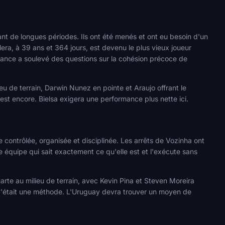
nt de longues périodes. Ils ont été menés et ont eu besoin d'un
ra, à 39 ans et 364 jours, est devenu le plus vieux joueur
mance a soulevé des questions sur la cohésion précoce de
u de terrain, Darwin Nunez en pointe et Araujo offrant le
est encore. Bielsa exigera une performance plus nette ici.
ontrôlée, organisée et disciplinée. Les arrêts de Vozinha ont
ne équipe qui sait exactement ce qu'elle est et l'exécute sans
te au milieu de terrain, avec Kevin Pina et Steven Moreira
. C'était une méthode. L'Uruguay devra trouver un moyen de