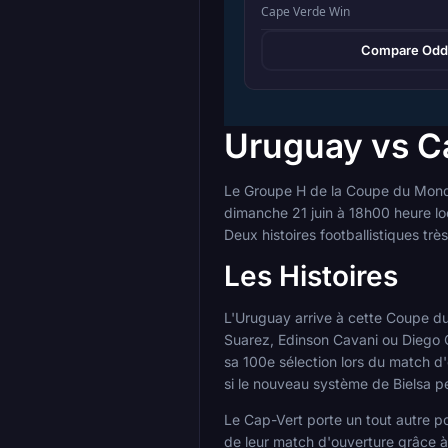
Cape Verde Win
Compare Odd
Uruguay vs Ca
Le Groupe H de la Coupe du Monde d
dimanche 21 juin à 18h00 heure lo
Deux histoires footballistiques trè
Les Histoires
L'Uruguay arrive à cette Coupe du
Suarez, Edinson Cavani ou Diego G
sa 100e sélection lors du match d'
si le nouveau système de Bielsa p
Le Cap-Vert porte un tout autre p
de leur match d'ouverture grâce à