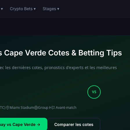
 ▾
Crypto Bets ▾
Stages ▾
 Cape Verde Cotes & Betting Tips
 les dernières cotes, pronostics d'experts et les meilleures
VS
UTC)
Miami Stadium
Group H
Avant-match
uay vs Cape Verde →
Comparer les cotes