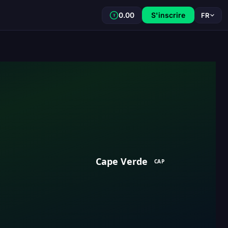
0.00
S'inscrire
FR
₮
Cape Verde
CAP