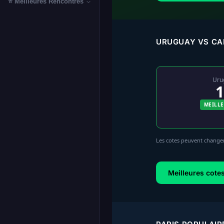
⭐ Meilleures Rencontres
URUGUAY VS CA
Uru
1
MEILLE
Les cotes peuvent changer.
Meilleures cote