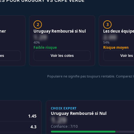
RES POUR URUGUAY VS CAPE VERDE
2
3
ner
Uruguay Remboursé si Nul
Les deux équip
1.29
2.00
40%
54%
Faible risque
Risque moyen
tes
Voir les cotes
Voir les
Populaire ne signifie pas toujours rentable. Comparez l
CHOIX EXPERT
Uruguay Remboursé si Nul
1.45
1.29
4.3
Confiance : 7/10