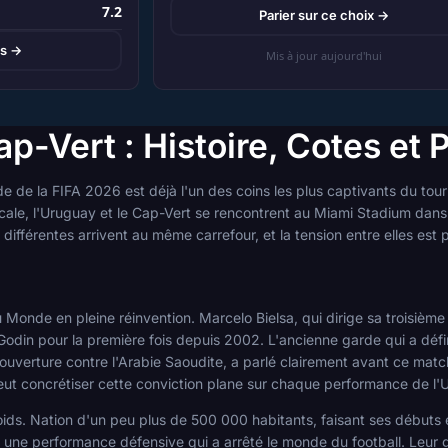
7.2
Parier sur ce choix →
s →
Mis à jour aujourd'hui
p-Vert : Histoire, Cotes et 
e la FIFA 2026 est déjà l'un des coins les plus captivants du tourno
cale, l'Uruguay et le Cap-Vert se rencontrent au Miami Stadium dans
s différentes arrivent au même carrefour, et la tension entre elles est 
 Monde en pleine réinvention. Marcelo Bielsa, qui dirige sa troisièm
odin pour la première fois depuis 2002. L'ancienne garde qui a défi
ouverture contre l'Arabie Saoudite, a parlé clairement avant ce match 
eut concrétiser cette conviction plane sur chaque performance de l'
oids. Nation d'un peu plus de 500 000 habitants, faisant ses débuts
 une performance défensive qui a arrêté le monde du football. Leur