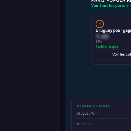
PARIS POPULAI
Voir tous les paris →
1
Uruguay pour gag
1.45
61%
Faible risque
Voir les co
MEILLEURES COTES
Uruguay Win
Match nul