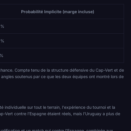
Probabilité Implicite (marge incluse)
9%
3%
4%
 chance. Compte tenu de la structure défensive du Cap-Vert et de
es angles soutenus par ce que les deux équipes ont montré lors de
 individuelle sur tout le terrain, l'expérience du tournoi et la
p-Vert contre l'Espagne étaient réels, mais l'Uruguay a plus de
ualification et un match nul contre l'Espagne, combinée aux