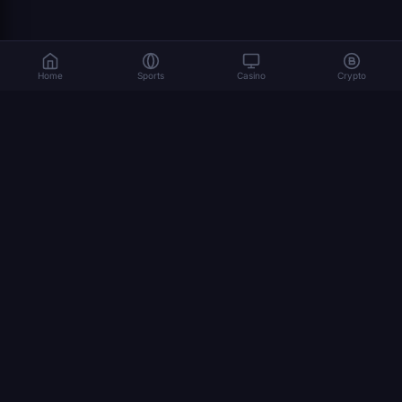
Home
Sports
Casino
Crypto
As apostas envolvem riscos. Jogue de forma responsável. 18+
© 2026 Dexsport. Todos os direitos reservados.
NAVEGAÇÃO
página inicial
Apostas Cripto
Bitcoin
Ethereum
USDT
como apostar cripto
copa do mundo 2026
STAGES