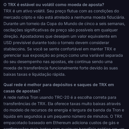
O TRX é estável ou volátil como moeda de aposta?
TRX é um ativo volátil. Seu preço flutua com as condições do
mercado cripto e não está atrelado a nenhuma moeda fiduciária.
Durante um torneio da Copa do Mundo de cinco a seis semanas,
oscilações significativas de preço são possíveis em qualquer
direção. Apostadores que desejam um valor equivalente em
USD previsível durante todo o torneio devem considerar
stablecoins. Se você se sente confortável em manter TRX e
gerenciar sua exposição ao preço como uma variável separada
do seu desempenho nas apostas, ele continua sendo uma
moeda de transferência funcionalmente forte devido às suas
baixas taxas e liquidação rápida.
Qual rede é melhor para depósitos e saques de TRX em
casas de apostas?
A rede nativa Tron usando TRC-20 é a escolha correta para
transferências de TRX. Ela oferece taxas muito baixas através
do modelo de recursos de energia e largura de banda da Tron e
liquida em segundos a um pequeno número de minutos. O TRX
empacotado baseado em Ethereum adiciona custos de gás e
confirmações mais lentas sem qualquer benefício prático em um