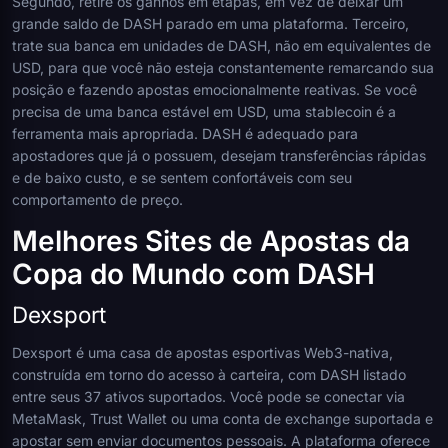
Segundo, retire os ganhos em etapas, em vez de deixar um
grande saldo de DASH parado em uma plataforma. Terceiro,
trate sua banca em unidades de DASH, não em equivalentes de
USD, para que você não esteja constantemente remarcando sua
posição e fazendo apostas emocionalmente reativas. Se você
precisa de uma banca estável em USD, uma stablecoin é a
ferramenta mais apropriada. DASH é adequado para
apostadores que já o possuem, desejam transferências rápidas
e de baixo custo, e se sentem confortáveis com seu
comportamento de preço.
Melhores Sites de Apostas da
Copa do Mundo com DASH
Dexsport
Dexsport é uma casa de apostas esportivas Web3-nativa,
construída em torno do acesso à carteira, com DASH listado
entre seus 37 ativos suportados. Você pode se conectar via
MetaMask, Trust Wallet ou uma conta de exchange suportada e
apostar sem enviar documentos pessoais. A plataforma oferece