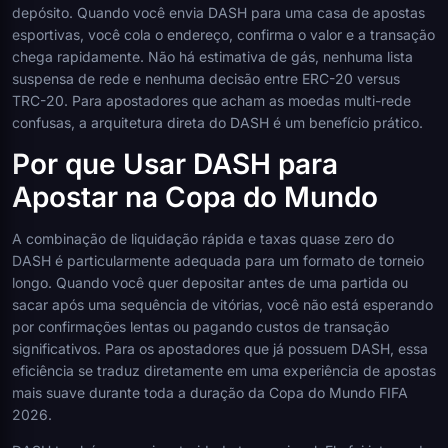
depósito. Quando você envia DASH para uma casa de apostas
esportivas, você cola o endereço, confirma o valor e a transação
chega rapidamente. Não há estimativa de gás, nenhuma lista
suspensa de rede e nenhuma decisão entre ERC-20 versus
TRC-20. Para apostadores que acham as moedas multi-rede
confusas, a arquitetura direta do DASH é um benefício prático.
Por que Usar DASH para
Apostar na Copa do Mundo
A combinação de liquidação rápida e taxas quase zero do
DASH é particularmente adequada para um formato de torneio
longo. Quando você quer depositar antes de uma partida ou
sacar após uma sequência de vitórias, você não está esperando
por confirmações lentas ou pagando custos de transação
significativos. Para os apostadores que já possuem DASH, essa
eficiência se traduz diretamente em uma experiência de apostas
mais suave durante toda a duração da Copa do Mundo FIFA
2026.