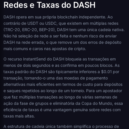
Redes e Taxas do DASH
DASH opera em sua própria blockchain independente. Ao
contrário de USDT ou USDC, que existem em múltiplas redes
(TRC-20, ERC-20, BEP-20), DASH tem uma única cadeia nativa.
Não há seleção de rede a ser feita e nenhum risco de enviar
DASH na rede errada, o que remove um dos erros de depósito
mais comuns e caros nas apostas de cripto.
O recurso InstantSend do DASH bloqueia as transações em
menos de dois segundos e as confirma em poucos blocos. As
taxas padrão do DASH são tipicamente inferiores a $0.01 por
transação, tornando-o uma das moedas de pagamento
alternativas mais eficientes em termos de custo para depósitos
e saques repetidos ao longo de um torneio. Para um apostador
que faz múltiplas transações ao longo de várias semanas de
ação da fase de grupos e eliminatória da Copa do Mundo, essa
eficiência de taxas é uma vantagem genuína sobre redes com
taxas mais altas.
A estrutura de cadeia única também simplifica o processo de