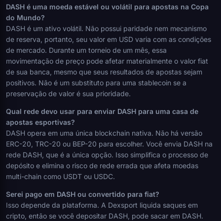
DASH é uma moeda estável ou volátil para apostas na Copa
do Mundo?
DASH é um ativo volátil. Não possui paridade nem mecanismo
de reserva, portanto, seu valor em USD varia com as condições
de mercado. Durante um torneio de um mês, essa
movimentação de preço pode afetar materialmente o valor fiat
de sua banca, mesmo que seus resultados de apostas sejam
positivos. Não é um substituto para uma stablecoin se a
preservação de valor é sua prioridade.
Qual rede devo usar para enviar DASH para uma casa de
apostas esportivas?
DASH opera em uma única blockchain nativa. Não há versão
ERC-20, TRC-20 ou BEP-20 para escolher. Você envia DASH na
rede DASH, que é a única opção. Isso simplifica o processo de
depósito e elimina o risco de rede errada que afeta moedas
multi-chain como USDT ou USDC.
Serei pago em DASH ou convertido para fiat?
Isso depende da plataforma. A Dexsport liquida saques em
cripto, então se você depositar DASH, pode sacar em DASH.