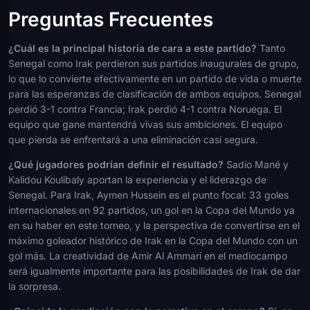
Preguntas Frecuentes
¿Cuál es la principal historia de cara a este partido?
Tanto
Senegal como Irak perdieron sus partidos inaugurales de grupo,
lo que lo convierte efectivamente en un partido de vida o muerte
para las esperanzas de clasificación de ambos equipos. Senegal
perdió 3-1 contra Francia; Irak perdió 4-1 contra Noruega. El
equipo que gane mantendrá vivas sus ambiciones. El equipo
que pierda se enfrentará a una eliminación casi segura.
¿Qué jugadores podrían definir el resultado?
Sadio Mané y
Kalidou Koulibaly aportan la experiencia y el liderazgo de
Senegal. Para Irak, Aymen Hussein es el punto focal: 33 goles
internacionales en 92 partidos, un gol en la Copa del Mundo ya
en su haber en este torneo, y la perspectiva de convertirse en el
máximo goleador histórico de Irak en la Copa del Mundo con un
gol más. La creatividad de Amir Al Ammari en el mediocampo
será igualmente importante para las posibilidades de Irak de dar
la sorpresa.