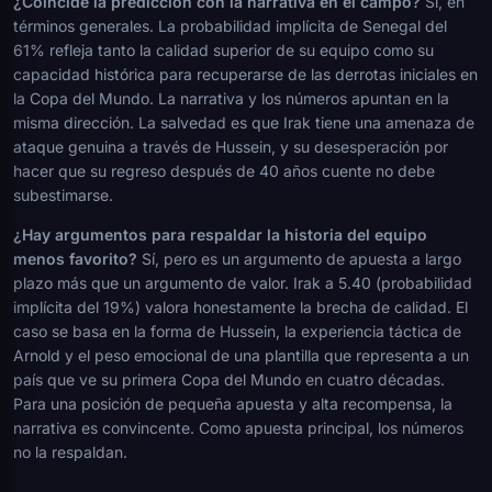
¿Coincide la predicción con la narrativa en el campo?
Sí, en
términos generales. La probabilidad implícita de Senegal del
61% refleja tanto la calidad superior de su equipo como su
capacidad histórica para recuperarse de las derrotas iniciales en
la Copa del Mundo. La narrativa y los números apuntan en la
misma dirección. La salvedad es que Irak tiene una amenaza de
ataque genuina a través de Hussein, y su desesperación por
hacer que su regreso después de 40 años cuente no debe
subestimarse.
¿Hay argumentos para respaldar la historia del equipo
menos favorito?
Sí, pero es un argumento de apuesta a largo
plazo más que un argumento de valor. Irak a 5.40 (probabilidad
implícita del 19%) valora honestamente la brecha de calidad. El
caso se basa en la forma de Hussein, la experiencia táctica de
Arnold y el peso emocional de una plantilla que representa a un
país que ve su primera Copa del Mundo en cuatro décadas.
Para una posición de pequeña apuesta y alta recompensa, la
narrativa es convincente. Como apuesta principal, los números
no la respaldan.