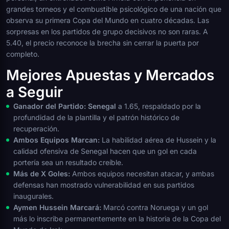
grandes torneos y el combustible psicológico de una nación que
observa su primera Copa del Mundo en cuatro décadas. Las
sorpresas en los partidos de grupo decisivos no son raras. A
5.40, el precio reconoce la brecha sin cerrar la puerta por
completo.
Mejores Apuestas y Mercados
a Seguir
Ganador del Partido: Senegal
a 1.65, respaldado por la
profundidad de la plantilla y el patrón histórico de
recuperación.
Ambos Equipos Marcan:
La habilidad aérea de Hussein y la
calidad ofensiva de Senegal hacen que un gol en cada
portería sea un resultado creíble.
Más de X Goles:
Ambos equipos necesitan atacar, y ambas
defensas han mostrado vulnerabilidad en sus partidos
inaugurales.
Aymen Hussein Marcará:
Marcó contra Noruega y un gol
más lo inscribe permanentemente en la historia de la Copa del