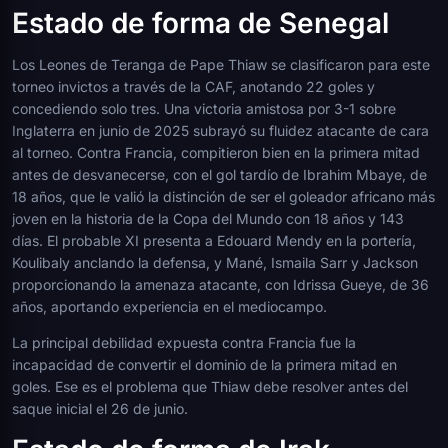
Estado de forma de Senegal
Los Leones de Teranga de Pape Thiaw se clasificaron para este
torneo invictos a través de la CAF, anotando 22 goles y
concediendo solo tres. Una victoria amistosa por 3-1 sobre
Inglaterra en junio de 2025 subrayó su fluidez atacante de cara
al torneo. Contra Francia, compitieron bien en la primera mitad
antes de desvanecerse, con el gol tardío de Ibrahim Mbaye, de
18 años, que le valió la distinción de ser el goleador africano más
joven en la historia de la Copa del Mundo con 18 años y 143
días. El probable XI presenta a Edouard Mendy en la portería,
Koulibaly anclando la defensa, y Mané, Ismaila Sarr y Jackson
proporcionando la amenaza atacante, con Idrissa Gueye, de 36
años, aportando experiencia en el mediocampo.
La principal debilidad expuesta contra Francia fue la
incapacidad de convertir el dominio de la primera mitad en
goles. Ese es el problema que Thiaw debe resolver antes del
saque inicial el 26 de junio.