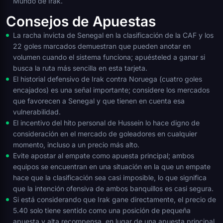
Mundo de Irak.
Consejos de Apuestas
La racha invicta de Senegal en la clasificación de la CAF y los
22 goles marcados demuestran que pueden anotar en
volumen cuando el sistema funciona; apuésteled a ganar si
busca la ruta más sencilla en esta tarjeta.
El historial defensivo de Irak contra Noruega (cuatro goles
encajados) es una señal importante; considere los mercados
que favorecen a Senegal y que tienen en cuenta esa
vulnerabilidad.
El incentivo del hito personal de Hussein lo hace digno de
consideración en el mercado de goleadores en cualquier
momento, incluso a un precio más alto.
Evite apostar al empate como apuesta principal; ambos
equipos se encuentran en una situación en la que un empate
hace que la clasificación sea casi imposible, lo que significa
que la intención ofensiva de ambos banquillos es casi segura.
Si está considerando que Irak gane directamente, el precio de
5.40 solo tiene sentido como una posición de pequeña
apuesta y alta recompensa, en lugar de una apuesta principal.