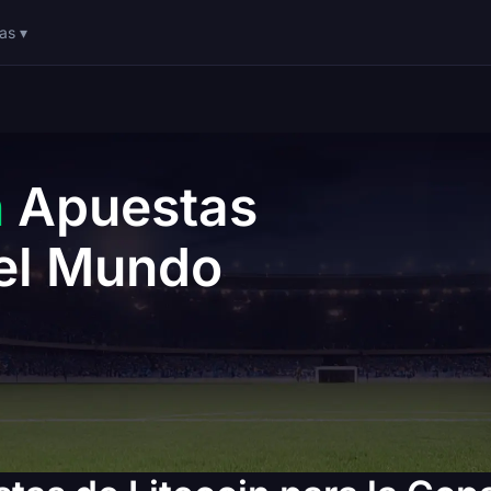
as ▾
n
Apuestas
el Mundo