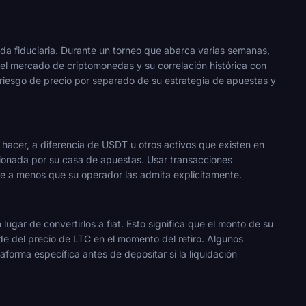
neda fiduciaria. Durante un torneo que abarca varias semanas,
el mercado de criptomonedas y su correlación histórica con
iesgo de precio por separado de su estrategia de apuestas y
 hacer, a diferencia de USDT u otros activos que existen en
rcionada por su casa de apuestas. Usar transacciones
le a menos que su operador las admita explícitamente.
gar de convertirlos a fiat. Esto significa que el monto de su
e del precio de LTC en el momento del retiro. Algunos
aforma específica antes de depositar si la liquidación