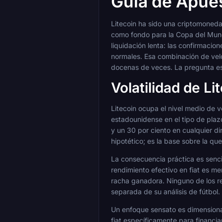
Guía de Apues
Litecoin ha sido una criptomoneda
como fondo para la Copa del Mund
liquidación lenta: las confirmacio
normales. Esa combinación de velo
docenas de veces. La pregunta es 
Volatilidad de L
Litecoin ocupa el nivel medio de 
estadounidense en el tipo de pla
y un 30 por ciento en cualquier di
hipotético; es la base sobre la que
La consecuencia práctica es senci
rendimiento efectivo en fiat es me
racha ganadora. Ninguno de los re
separada de su análisis de fútbol.
Un enfoque sensato es dimensiona
fiat específicamente para financi