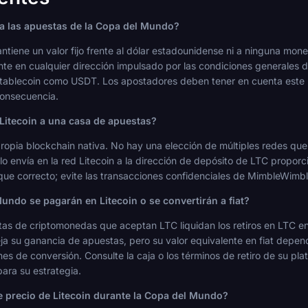
ara las apuestas de la Copa del Mundo?
mantiene un valor fijo frente al dólar estadounidense ni a ninguna mo
e en cualquier dirección impulsado por las condiciones generales d
stablecoin como USDT. Los apostadores deben tener en cuenta este r
consecuencia.
Litecoin a una casa de apuestas?
ropia blockchain nativa. No hay una elección de múltiples redes que
 lo envía en la red Litecoin a la dirección de depósito de LTC propo
que correcto; evite las transacciones confidenciales de MimbleWimb
undo se pagarán en Litecoin o se convertirán a fiat?
s de criptomonedas que aceptan LTC liquidan los retiros en LTC en lu
a su ganancia de apuestas, pero su valor equivalente en fiat depend
 de conversión. Consulte la caja o los términos de retiro de su plat
para su estrategia.
 precio de Litecoin durante la Copa del Mundo?