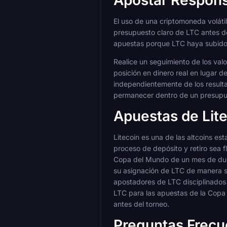
Apostar Respons
El uso de una criptomoneda voláti
presupuesto claro de LTC antes de
apuestas porque LTC haya subido d
Realice un seguimiento de los val
posición en dinero real en lugar 
independientemente de los resulta
permanecer dentro de un presupues
Apuestas de Lite
Litecoin es una de las altcoins es
proceso de depósito y retiro sea fl
Copa del Mundo de un mes de durac
su asignación de LTC de manera sen
apostadores de LTC disciplinados
LTC para las apuestas de la Copa
antes del torneo.
Preguntas Frecu