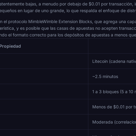
nsistentemente bajas, a menudo por debajo de $0.01 por transacción
pequeños en lugar de uno grande, lo que respalda el enfoque de distr
n el protocolo MimbleWimble Extension Blocks, que agrega una capa o
rística, y es posible que las casas de apuestas no acepten transac
ndo el formato correcto para los depósitos de apuestas a menos que 
Propiedad
Litecoin (cadena nati
~2.5 minutos
1 a 3 bloques (5 a 10 
Menos de $0.01 por t
Moderada (correlaci