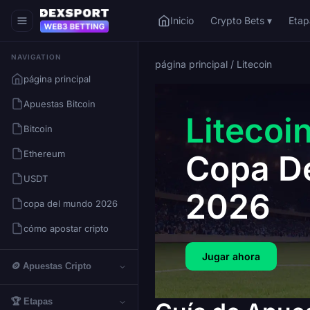
Inicio
Crypto Bets ▾
Etap
NAVIGATION
página principal
/
Litecoin
página principal
Apuestas Bitcoin
Litecoi
Bitcoin
Ethereum
Copa D
USDT
2026
copa del mundo 2026
cómo apostar cripto
Jugar ahora
🪙 Apuestas Cripto
🏆 Etapas