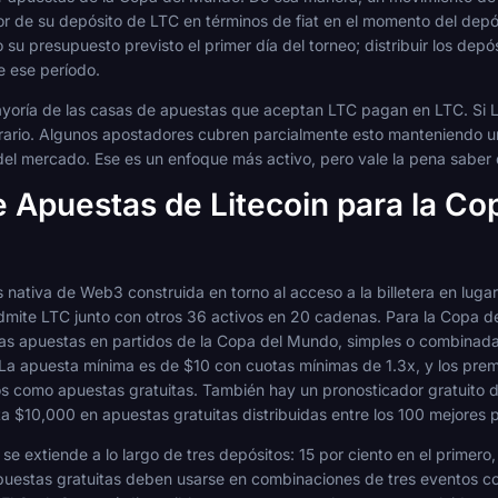
lor de su depósito de LTC en términos de fiat en el momento del dep
 su presupuesto previsto el primer día del torneo; distribuir los depó
e ese período.
ayoría de las casas de apuestas que aceptan LTC pagan en LTC. Si L
ontrario. Algunos apostadores cubren parcialmente esto manteniendo 
del mercado. Ese es un enfoque más activo, pero vale la pena saber q
e Apuestas de Litecoin para la C
nativa de Web3 construida en torno al acceso a la billetera en lugar
mite LTC junto con otros 36 activos en 20 cadenas. Para la Copa d
as apuestas en partidos de la Copa del Mundo, simples o combinadas,
La apuesta mínima es de $10 con cuotas mínimas de 1.3x, y los prem
os como apuestas gratuitas. También hay un pronosticador gratuito d
a $10,000 en apuestas gratuitas distribuidas entre los 100 mejores p
se extiende a lo largo de tres depósitos: 15 por ciento en el primero,
uestas gratuitas deben usarse en combinaciones de tres eventos con