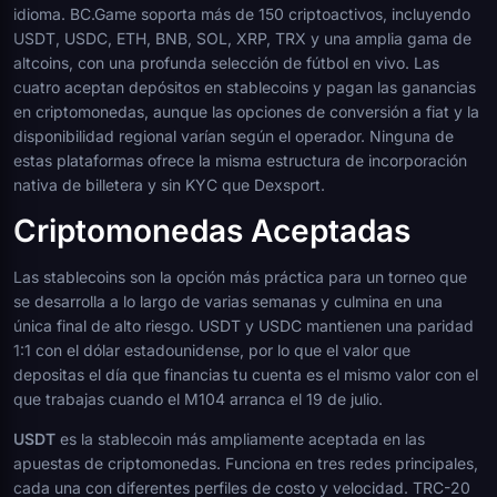
idioma. BC.Game soporta más de 150 criptoactivos, incluyendo
USDT, USDC, ETH, BNB, SOL, XRP, TRX y una amplia gama de
altcoins, con una profunda selección de fútbol en vivo. Las
cuatro aceptan depósitos en stablecoins y pagan las ganancias
en criptomonedas, aunque las opciones de conversión a fiat y la
disponibilidad regional varían según el operador. Ninguna de
estas plataformas ofrece la misma estructura de incorporación
nativa de billetera y sin KYC que Dexsport.
Criptomonedas Aceptadas
Las stablecoins son la opción más práctica para un torneo que
se desarrolla a lo largo de varias semanas y culmina en una
única final de alto riesgo. USDT y USDC mantienen una paridad
1:1 con el dólar estadounidense, por lo que el valor que
depositas el día que financias tu cuenta es el mismo valor con el
que trabajas cuando el M104 arranca el 19 de julio.
USDT
es la stablecoin más ampliamente aceptada en las
apuestas de criptomonedas. Funciona en tres redes principales,
cada una con diferentes perfiles de costo y velocidad. TRC-20