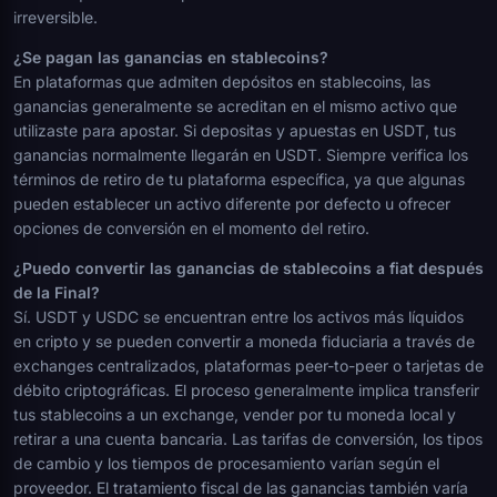
irreversible.
¿Se pagan las ganancias en stablecoins?
En plataformas que admiten depósitos en stablecoins, las
ganancias generalmente se acreditan en el mismo activo que
utilizaste para apostar. Si depositas y apuestas en USDT, tus
ganancias normalmente llegarán en USDT. Siempre verifica los
términos de retiro de tu plataforma específica, ya que algunas
pueden establecer un activo diferente por defecto u ofrecer
opciones de conversión en el momento del retiro.
¿Puedo convertir las ganancias de stablecoins a fiat después
de la Final?
Sí. USDT y USDC se encuentran entre los activos más líquidos
en cripto y se pueden convertir a moneda fiduciaria a través de
exchanges centralizados, plataformas peer-to-peer o tarjetas de
débito criptográficas. El proceso generalmente implica transferir
tus stablecoins a un exchange, vender por tu moneda local y
retirar a una cuenta bancaria. Las tarifas de conversión, los tipos
de cambio y los tiempos de procesamiento varían según el
proveedor. El tratamiento fiscal de las ganancias también varía