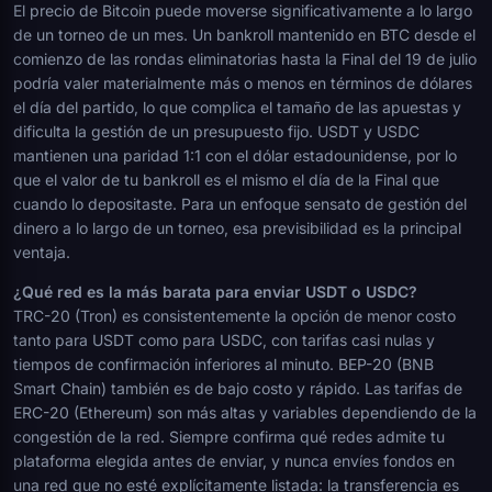
El precio de Bitcoin puede moverse significativamente a lo largo
de un torneo de un mes. Un bankroll mantenido en BTC desde el
comienzo de las rondas eliminatorias hasta la Final del 19 de julio
podría valer materialmente más o menos en términos de dólares
el día del partido, lo que complica el tamaño de las apuestas y
dificulta la gestión de un presupuesto fijo. USDT y USDC
mantienen una paridad 1:1 con el dólar estadounidense, por lo
que el valor de tu bankroll es el mismo el día de la Final que
cuando lo depositaste. Para un enfoque sensato de gestión del
dinero a lo largo de un torneo, esa previsibilidad es la principal
ventaja.
¿Qué red es la más barata para enviar USDT o USDC?
TRC-20 (Tron) es consistentemente la opción de menor costo
tanto para USDT como para USDC, con tarifas casi nulas y
tiempos de confirmación inferiores al minuto. BEP-20 (BNB
Smart Chain) también es de bajo costo y rápido. Las tarifas de
ERC-20 (Ethereum) son más altas y variables dependiendo de la
congestión de la red. Siempre confirma qué redes admite tu
plataforma elegida antes de enviar, y nunca envíes fondos en
una red que no esté explícitamente listada: la transferencia es