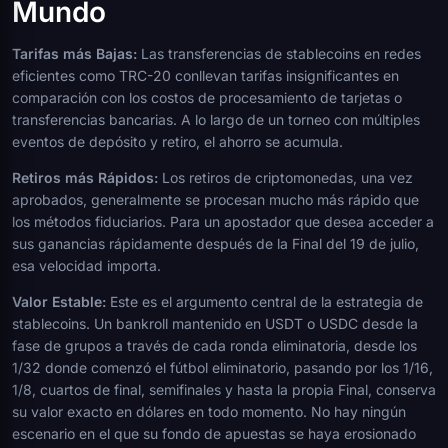
Mundo
Tarifas más Bajas:
Las transferencias de stablecoins en redes
eficientes como TRC-20 conllevan tarifas insignificantes en
comparación con los costos de procesamiento de tarjetas o
transferencias bancarias. A lo largo de un torneo con múltiples
eventos de depósito y retiro, el ahorro se acumula.
Retiros más Rápidos:
Los retiros de criptomonedas, una vez
aprobados, generalmente se procesan mucho más rápido que
los métodos fiduciarios. Para un apostador que desea acceder a
sus ganancias rápidamente después de la Final del 19 de julio,
esa velocidad importa.
Valor Estable:
Este es el argumento central de la estrategia de
stablecoins. Un bankroll mantenido en USDT o USDC desde la
fase de grupos a través de cada ronda eliminatoria, desde los
1/32 donde comenzó el fútbol eliminatorio, pasando por los 1/16,
1/8, cuartos de final, semifinales y hasta la propia Final, conserva
su valor exacto en dólares en todo momento. No hay ningún
escenario en el que su fondo de apuestas se haya erosionado