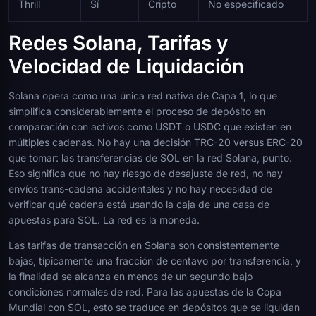
Thrill
Sí
Cripto
No especificado
Redes Solana, Tarifas y
Velocidad de Liquidación
Solana opera como una única red nativa de Capa 1, lo que
simplifica considerablemente el proceso de depósito en
comparación con activos como USDT o USDC que existen en
múltiples cadenas. No hay una decisión TRC-20 versus ERC-20
que tomar: las transferencias de SOL en la red Solana, punto.
Eso significa que no hay riesgo de desajuste de red, no hay
envíos trans-cadena accidentales y no hay necesidad de
verificar qué cadena está usando la caja de una casa de
apuestas para SOL. La red es la moneda.
Las tarifas de transacción en Solana son consistentemente
bajas, típicamente una fracción de centavo por transferencia, y
la finalidad se alcanza en menos de un segundo bajo
condiciones normales de red. Para las apuestas de la Copa
Mundial con SOL, esto se traduce en depósitos que se liquidan