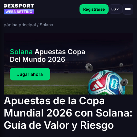
Registrarse
ES
página principal
/
Solana
Solana
Apuestas Copa
Del Mundo 2026
Jugar ahora
Apuestas de la Copa
Mundial 2026 con Solana:
Guía de Valor y Riesgo