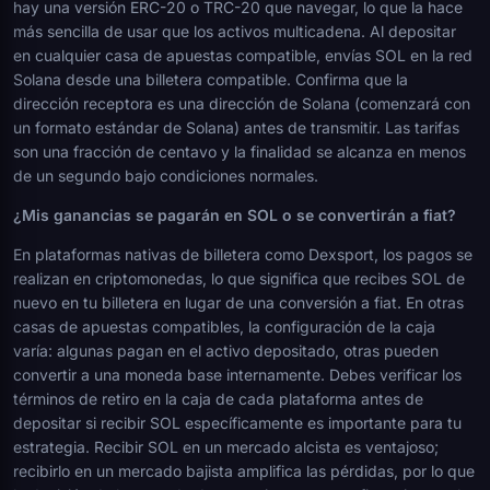
hay una versión ERC-20 o TRC-20 que navegar, lo que la hace
más sencilla de usar que los activos multicadena. Al depositar
en cualquier casa de apuestas compatible, envías SOL en la red
Solana desde una billetera compatible. Confirma que la
dirección receptora es una dirección de Solana (comenzará con
un formato estándar de Solana) antes de transmitir. Las tarifas
son una fracción de centavo y la finalidad se alcanza en menos
de un segundo bajo condiciones normales.
¿Mis ganancias se pagarán en SOL o se convertirán a fiat?
En plataformas nativas de billetera como Dexsport, los pagos se
realizan en criptomonedas, lo que significa que recibes SOL de
nuevo en tu billetera en lugar de una conversión a fiat. En otras
casas de apuestas compatibles, la configuración de la caja
varía: algunas pagan en el activo depositado, otras pueden
convertir a una moneda base internamente. Debes verificar los
términos de retiro en la caja de cada plataforma antes de
depositar si recibir SOL específicamente es importante para tu
estrategia. Recibir SOL en un mercado alcista es ventajoso;
recibirlo en un mercado bajista amplifica las pérdidas, por lo que