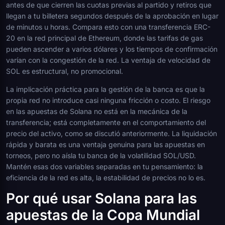
antes de que cierren las cuotas previas al partido y retiros que
llegan a tu billetera segundos después de la aprobación en lugar
de minutos u horas. Compara esto con una transferencia ERC-
20 en la red principal de Ethereum, donde las tarifas de gas
pueden ascender a varios dólares y los tiempos de confirmación
varían con la congestión de la red. La ventaja de velocidad de
SOL es estructural, no promocional.
La implicación práctica para la gestión de la banca es que la
propia red no introduce casi ninguna fricción o costo. El riesgo
en las apuestas de Solana no está en la mecánica de la
transferencia; está completamente en el comportamiento del
precio del activo, como se discutió anteriormente. La liquidación
rápida y barata es una ventaja genuina para las apuestas en
torneos, pero no aísla tu banca de la volatilidad SOL/USD.
Mantén esas dos variables separadas en tu pensamiento: la
eficiencia de la red es alta, la estabilidad de precios no lo es.
Por qué usar Solana para las
apuestas de la Copa Mundial