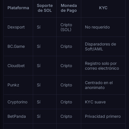
Soporte
Moneda
Plataforma
KYC
de SOL
de Pago
Cripto
Dexsport
Sí
No requerido
(SOL)
Disparadores de
BC.Game
Sí
Cripto
Soft/AML
Registro solo por
Cloudbet
Sí
Cripto
correo electrónico
Centrado en el
Punkz
Sí
Cripto
anonimato
Cryptorino
Sí
Cripto
KYC suave
BetPanda
Sí
Cripto
Privacidad primero