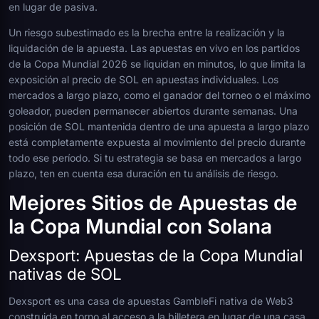
en lugar de pasiva.
Un riesgo subestimado es la brecha entre la realización y la
liquidación de la apuesta. Las apuestas en vivo en los partidos
de la Copa Mundial 2026 se liquidan en minutos, lo que limita la
exposición al precio de SOL en apuestas individuales. Los
mercados a largo plazo, como el ganador del torneo o el máximo
goleador, pueden permanecer abiertos durante semanas. Una
posición de SOL mantenida dentro de una apuesta a largo plazo
está completamente expuesta al movimiento del precio durante
todo ese período. Si tu estrategia se basa en mercados a largo
plazo, ten en cuenta esa duración en tu análisis de riesgo.
Mejores Sitios de Apuestas de
la Copa Mundial con Solana
Dexsport: Apuestas de la Copa Mundial
nativas de SOL
Dexsport es una casa de apuestas GambleFi nativa de Web3
construida en torno al acceso a la billetera en lugar de una casa