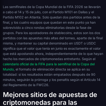
Las semifinales de la Copa Mundial de la FIFA 2026 se llevarán
a cabo el 14 y 15 de julio, con el Partido M101 en Dallas y el
Partido M102 en Atlanta. Solo quedan dos partidos antes de la
final, y los cuatro equipos que quedan en este punto ya han
sobrevivido a cinco rondas eliminatorias desde la fase de
grupos. Para los apostadores de stablecoins, estos son los dos
partidos con las apuestas más altas del torneo, aparte de la final
misma, y mantener su capital denominado en USDT o USDC
significa que el valor que tenía en junio es exactamente el valor
que está apostando ahora, independientemente de lo que hayan
hecho los mercados de criptomonedas entretanto. Según el
calendario oficial de la FIFA para la semifinal de la Copa del
Mundo
, el formato de eliminación directa se aplica en su
totalidad: si los resultados están empatados después de 90
minutos, seguirán la prórroga y los penaltis según el Artículo 14
del Reglamento de la FWC26.
Mejores sitios de apuestas de
criptomonedas para las