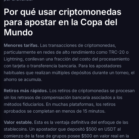
Por qué usar criptomonedas
para apostar en la Copa del
Mundo
Menores tarifas.
Las transacciones de criptomonedas,
particularmente en redes de alto rendimiento como TRC-20 o
Lightning, conllevan una fracción del costo del procesamiento
con tarjeta o transferencia bancaria. Para los apostadores
habituales que realizan múltiples depósitos durante un torneo, el
ahorro se acumula.
Retiros más rápidos.
Los retiros de criptomonedas se procesan
sin los retrasos de compensación bancaria asociados a los
métodos fiduciarios. En muchas plataformas, los retiros
aprobados se completan en menos de 15 minutos.
Valor estable.
Esta es la ventaja definitiva del enfoque de las
stablecoins. Un apostador que depositó $500 en USDT al
comienzo de la fase de grupos posee $500 en valor real en la