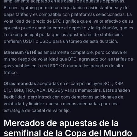
ampliamente aceptado en las casas de apuestas deportivas.
Bitcoin Lightning permite una liquidación casi instantánea y de
bajas tarifas y es compatible con plataformas seleccionadas. La
volatilidad del precio de BTC significa que el valor efectivo de su
apuesta puede cambiar entre el depósito y la liquidación, que es
la razón principal por la que los apostadores de stablecoins
prefieren USDT o USDC para un torneo de esta duración.
Ethereum (ETH)
es ampliamente compatible, pero conlleva el
mismo riesgo de volatilidad que BTC, agravado por las tarifas de
gas variables en la red ERC-20 durante los períodos de alto
tráfico.
Otras monedas
aceptadas en el campo incluyen SOL, XRP,
LTC, BNB, TRX, ADA, DOGE y varias memecoins. Estas añaden
flexibilidad, pero introducen consideraciones adicionales de
volatilidad y liquidez que son menos adecuadas para una
estrategia de capital de valor fijo.
Mercados de apuestas de la
semifinal de la Copa del Mundo