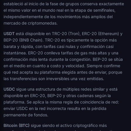
estableció al inicio de la fase de grupos conserva exactamente
el mismo valor en el mundo real en la etapa de semifinales,
independientemente de los movimientos más amplios del
mercado de criptomonedas.
USDT
está disponible en TRC-20 (Tron), ERC-20 (Ethereum) y
BEP-20 (BNB Chain). TRC-20 es típicamente la opción más
barata y rápida, con tarifas casi nulas y confirmación casi
instantánea. ERC-20 conlleva tarifas de gas más altas y una
confirmación más lenta durante la congestión. BEP-20 se sitúa
en el medio en cuanto a costo y velocidad. Siempre confirme
qué red acepta su plataforma elegida antes de enviar, porque
las transferencias son irreversibles una vez emitidas.
USDC
sigue una estructura de múltiples redes similar y está
disponible en ERC-20, BEP-20 y otras cadenas según la
plataforma. Se aplica la misma regla de coincidencia de red:
enviar USDC en la red incorrecta resulta en la pérdida
permanente de fondos.
Bitcoin (BTC)
sigue siendo el activo criptográfico más