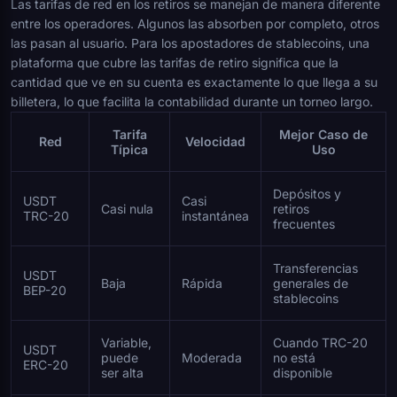
Las tarifas de red en los retiros se manejan de manera diferente
entre los operadores. Algunos las absorben por completo, otros
las pasan al usuario. Para los apostadores de stablecoins, una
plataforma que cubre las tarifas de retiro significa que la
cantidad que ve en su cuenta es exactamente lo que llega a su
billetera, lo que facilita la contabilidad durante un torneo largo.
Tarifa
Mejor Caso de
Red
Velocidad
Típica
Uso
Depósitos y
USDT
Casi
Casi nula
retiros
TRC-20
instantánea
frecuentes
Transferencias
USDT
Baja
Rápida
generales de
BEP-20
stablecoins
Variable,
Cuando TRC-20
USDT
puede
Moderada
no está
ERC-20
ser alta
disponible