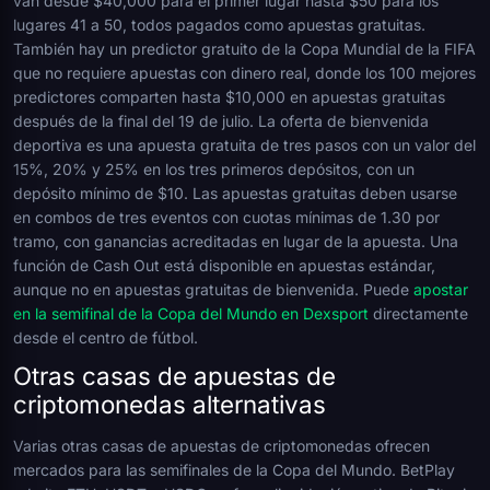
van desde $40,000 para el primer lugar hasta $50 para los
lugares 41 a 50, todos pagados como apuestas gratuitas.
También hay un predictor gratuito de la Copa Mundial de la FIFA
que no requiere apuestas con dinero real, donde los 100 mejores
predictores comparten hasta $10,000 en apuestas gratuitas
después de la final del 19 de julio. La oferta de bienvenida
deportiva es una apuesta gratuita de tres pasos con un valor del
15%, 20% y 25% en los tres primeros depósitos, con un
depósito mínimo de $10. Las apuestas gratuitas deben usarse
en combos de tres eventos con cuotas mínimas de 1.30 por
tramo, con ganancias acreditadas en lugar de la apuesta. Una
función de Cash Out está disponible en apuestas estándar,
aunque no en apuestas gratuitas de bienvenida. Puede
apostar
en la semifinal de la Copa del Mundo en Dexsport
directamente
desde el centro de fútbol.
Otras casas de apuestas de
criptomonedas alternativas
Varias otras casas de apuestas de criptomonedas ofrecen
mercados para las semifinales de la Copa del Mundo. BetPlay