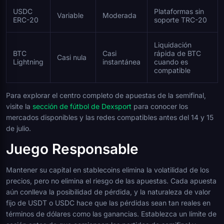
USDC
Plataformas sin
Variable
Moderada
ERC-20
soporte TRC-20
Liquidación
BTC
Casi
rápida de BTC
Casi nula
Lightning
instantánea
cuando es
compatible
Para explorar el centro completo de apuestas de la semifinal,
visite la
sección de fútbol de Dexsport
para conocer los
mercados disponibles y las redes compatibles antes del 14 y 15
de julio.
Juego Responsable
Mantener su capital en stablecoins elimina la volatilidad de los
precios, pero no elimina el riesgo de las apuestas. Cada apuesta
aún conlleva la posibilidad de pérdida, y la naturaleza de valor
fijo de USDT o USDC hace que las pérdidas sean tan reales en
términos de dólares como las ganancias. Establezca un límite de