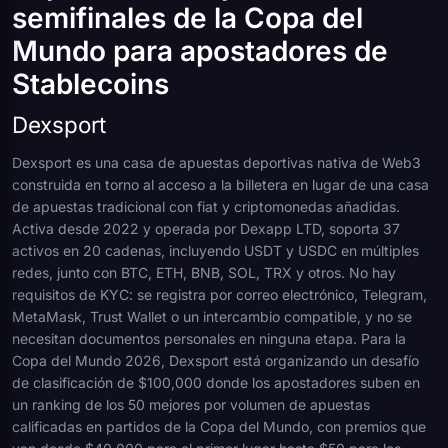
semifinales de la Copa del
Mundo para apostadores de
Stablecoins
Dexsport
Dexsport es una casa de apuestas deportivas nativa de Web3
construida en torno al acceso a la billetera en lugar de una casa
de apuestas tradicional con fiat y criptomonedas añadidas.
Activa desde 2022 y operada por Dexapp LTD, soporta 37
activos en 20 cadenas, incluyendo USDT y USDC en múltiples
redes, junto con BTC, ETH, BNB, SOL, TRX y otros. No hay
requisitos de KYC: se registra por correo electrónico, Telegram,
MetaMask, Trust Wallet o un intercambio compatible, y no se
necesitan documentos personales en ninguna etapa. Para la
Copa del Mundo 2026, Dexsport está organizando un desafío
de clasificación de $100,000 donde los apostadores suben en
un ranking de los 50 mejores por volumen de apuestas
calificadas en partidos de la Copa del Mundo, con premios que