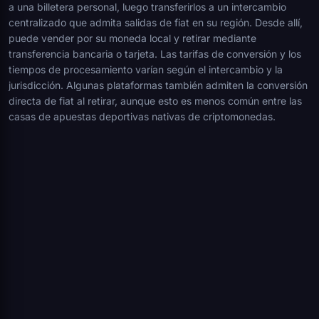
a una billetera personal, luego transferirlos a un intercambio
centralizado que admita salidas de fiat en su región. Desde allí,
puede vender por su moneda local y retirar mediante
transferencia bancaria o tarjeta. Las tarifas de conversión y los
tiempos de procesamiento varían según el intercambio y la
jurisdicción. Algunas plataformas también admiten la conversión
directa de fiat al retirar, aunque esto es menos común entre las
casas de apuestas deportivas nativas de criptomonedas.