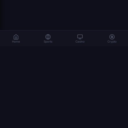
Home
Sports
Casino
Crypto
As apostas envolvem riscos. Jogue de forma responsável. 18+
© 2026 Dexsport. Todos os direitos reservados.
NAVEGAÇÃO
página inicial
Apostas Cripto
Bitcoin
Ethereum
USDT
como apostar cripto
copa do mundo 2026