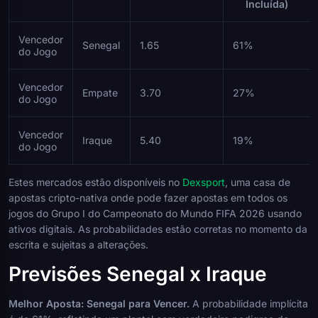
Incluída)
Vencedor
Senegal
1.65
61%
do Jogo
Vencedor
Empate
3.70
27%
do Jogo
Vencedor
Iraque
5.40
19%
do Jogo
Estes mercados estão disponíveis no
Dexsport
, uma casa de
apostas cripto-nativa onde pode fazer apostas em todos os
jogos do Grupo I do Campeonato do Mundo FIFA 2026 usando
ativos digitais. As probabilidades estão corretas no momento da
escrita e sujeitas a alterações.
Previsões Senegal x Iraque
Melhor Aposta: Senegal para Vencer.
A probabilidade implícita