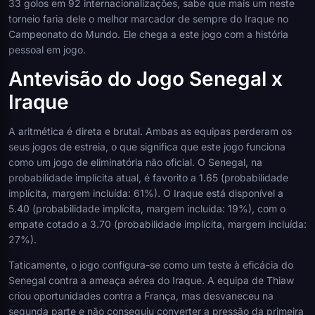
33 golos em 92 internacionalizações, sabe que mais um neste
torneio faria dele o melhor marcador de sempre do Iraque no
Campeonato do Mundo. Ele chega a este jogo com a história
pessoal em jogo.
Antevisão do Jogo Senegal x
Iraque
A aritmética é direta e brutal. Ambas as equipas perderam os
seus jogos de estreia, o que significa que este jogo funciona
como um jogo de eliminatória não oficial. O Senegal, na
probabilidade implícita atual, é favorito a 1.65 (probabilidade
implícita, margem incluída: 61%). O Iraque está disponível a
5.40 (probabilidade implícita, margem incluída: 19%), com o
empate cotado a 3.70 (probabilidade implícita, margem incluída:
27%).
Taticamente, o jogo configura-se como um teste à eficácia do
Senegal contra a ameaça aérea do Iraque. A equipa de Thiaw
criou oportunidades contra a França, mas desvaneceu na
segunda parte e não conseguiu converter a pressão da primeira