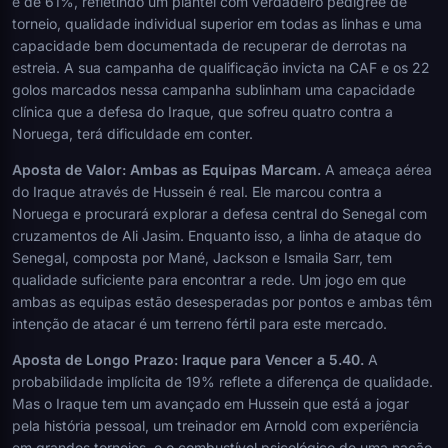
é de 61%, refletindo um plantel com verdadeiro pedigree de
torneio, qualidade individual superior em todas as linhas e uma
capacidade bem documentada de recuperar de derrotas na
estreia. A sua campanha de qualificação invicta na CAF e os 22
golos marcados nessa campanha sublinham uma capacidade
clínica que a defesa do Iraque, que sofreu quatro contra a
Noruega, terá dificuldade em conter.
Aposta de Valor: Ambas as Equipas Marcam.
A ameaça aérea
do Iraque através de Hussein é real. Ele marcou contra a
Noruega e procurará explorar a defesa central do Senegal com
cruzamentos de Ali Jasim. Enquanto isso, a linha de ataque do
Senegal, composta por Mané, Jackson e Ismaila Sarr, tem
qualidade suficiente para encontrar a rede. Um jogo em que
ambas as equipas estão desesperadas por pontos e ambas têm
intenção de atacar é um terreno fértil para este mercado.
Aposta de Longo Prazo: Iraque para Vencer a 5.40.
A
probabilidade implícita de 19% reflete a diferença de qualidade.
Mas o Iraque tem um avançado em Hussein que está a jogar
pela história pessoal, um treinador em Arnold com experiência
em grandes torneios, e o combustível psicológico de uma nação