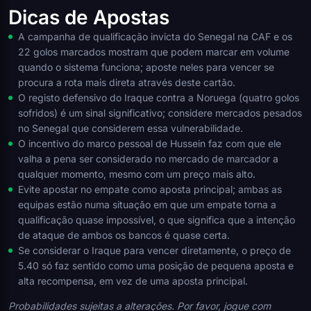
Dicas de Apostas
A campanha de qualificação invicta do Senegal na CAF e os
22 golos marcados mostram que podem marcar em volume
quando o sistema funciona; aposte neles para vencer se
procura a rota mais direta através deste cartão.
O registo defensivo do Iraque contra a Noruega (quatro golos
sofridos) é um sinal significativo; considere mercados pesados
no Senegal que considerem essa vulnerabilidade.
O incentivo do marco pessoal de Hussein faz com que ele
valha a pena ser considerado no mercado de marcador a
qualquer momento, mesmo com um preço mais alto.
Evite apostar no empate como aposta principal; ambas as
equipas estão numa situação em que um empate torna a
qualificação quase impossível, o que significa que a intenção
de ataque de ambos os bancos é quase certa.
Se considerar o Iraque para vencer diretamente, o preço de
5.40 só faz sentido como uma posição de pequena aposta e
alta recompensa, em vez de uma aposta principal.
Probabilidades sujeitas a alterações. Por favor, jogue com