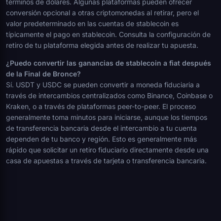
términos de dólares. Algunas plataformas pueden ofrecer
conversión opcional a otras criptomonedas al retirar, pero el
valor predeterminado en las cuentas de stablecoin es
típicamente el pago en stablecoin. Consulta la configuración de
retiro de tu plataforma elegida antes de realizar tu apuesta.
¿Puedo convertir las ganancias de stablecoin a fiat después
de la Final de Bronce?
Sí. USDT y USDC se pueden convertir a moneda fiduciaria a
través de intercambios centralizados como Binance, Coinbase o
Kraken, o a través de plataformas peer-to-peer. El proceso
generalmente toma minutos para iniciarse, aunque los tiempos
de transferencia bancaria desde el intercambio a tu cuenta
dependen de tu banco y región. Esto es generalmente más
rápido que solicitar un retiro fiduciario directamente desde una
casa de apuestas a través de tarjeta o transferencia bancaria.