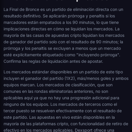
La Final de Bronce es un partido de eliminación directa con un
resultado definitivo. Se aplicarán prórroga y penaltis si los
marcadores están empatados a los 90 minutos, lo que tiene
implicaciones directas en cómo se liquidan los mercados. La
mayoría de las casas de apuestas cripto liquidan los mercados
de ganador del partido solo con el resultado de 90 minutos; la
prórroga y los penaltis se excluyen a menos que un mercado
esté explícitamente etiquetado como "incluyendo prórroga".
Confirma las reglas de liquidación antes de apostar.
Los mercados estándar disponibles en un partido de este tipo
incluyen el ganador del partido (1X2), más/menos goles y ambos
equipos marcan. Los mercados de clasificación, que son
comunes en las rondas eliminatorias anteriores, no son
aplicables aquí ya que no hay una progresión adicional para
ninguno de los equipos. Los mercados de terceros como el
tercer puesto se resuelven efectivamente con el resultado de
este partido. Las apuestas en vivo están disponibles en la
mayoría de las plataformas cripto, con funcionalidad de retiro de
efectivo en los mercados aplicables. Dexsport ofrece una