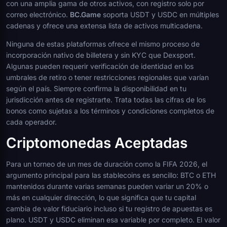
con una amplia gama de otros activos, con registro solo por
correo electrónico.
BC.Game
soporta USDT y USDC en múltiples
cadenas y ofrece una extensa lista de activos multicadena.
Ninguna de estas plataformas ofrece el mismo proceso de
incorporación nativo de billetera y sin KYC que Dexsport.
Algunas pueden requerir verificación de identidad en los
umbrales de retiro o tener restricciones regionales que varían
según el país. Siempre confirma la disponibilidad en tu
jurisdicción antes de registrarte. Trata todas las cifras de los
bonos como sujetas a los términos y condiciones completos de
cada operador.
Criptomonedas Aceptadas
Para un torneo de un mes de duración como la FIFA 2026, el
argumento principal para las stablecoins es sencillo: BTC o ETH
mantenidos durante varias semanas pueden variar un 20% o
más en cualquier dirección, lo que significa que tu capital
cambia de valor fiduciario incluso si tu registro de apuestas es
plano. USDT y USDC eliminan esa variable por completo. El valor