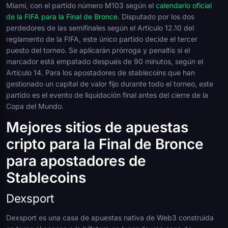
Miami, con el partido número M103 según el
calendario oficial
de la FIFA para la Final de Bronce
. Disputado por los dos
perdedores de las semifinales según el Artículo 12.10 del
reglamento de la FIFA, este único partido decide el tercer
puesto del torneo. Se aplicarán prórroga y penaltis si el
marcador está empatado después de 90 minutos, según el
Artículo 14. Para los apostadores de stablecoins que han
gestionado un capital de valor fijo durante todo el torneo, este
partido es el evento de liquidación final antes del cierre de la
Copa del Mundo.
Mejores sitios de apuestas
cripto para la Final de Bronce
para apostadores de
Stablecoins
Dexsport
Dexsport es una casa de apuestas nativa de Web3 construida