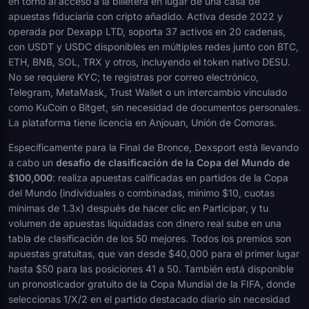
en torno al acceso a la billetera en lugar de una casa de
apuestas fiduciaria con cripto añadido. Activa desde 2022 y
operada por Dexapp LTD, soporta 37 activos en 20 cadenas,
con USDT y USDC disponibles en múltiples redes junto con BTC,
ETH, BNB, SOL, TRX y otros, incluyendo el token nativo DESU.
No se requiere KYC; te registras por correo electrónico,
Telegram, MetaMask, Trust Wallet o un intercambio vinculado
como KuCoin o Bitget, sin necesidad de documentos personales.
La plataforma tiene licencia en Anjouan, Unión de Comoras.
Específicamente para la Final de Bronce, Dexsport está llevando
a cabo un
desafío de clasificación de la Copa del Mundo de
$100,000
: realiza apuestas calificadas en partidos de la Copa
del Mundo (individuales o combinadas, mínimo $10, cuotas
mínimas de 1.3x) después de hacer clic en Participar, y tu
volumen de apuestas liquidadas con dinero real sube en una
tabla de clasificación de los 50 mejores. Todos los premios son
apuestas gratuitas, que van desde $40,000 para el primer lugar
hasta $50 para las posiciones 41 a 50. También está disponible
un pronosticador gratuito de la Copa Mundial de la FIFA, donde
seleccionas 1/X/2 en el partido destacado diario sin necesidad