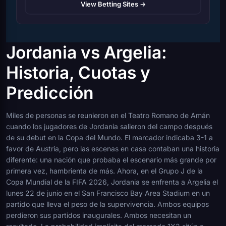
View Betting Sites →
Jordania vs Argelia:
Historia, Cuotas y
Predicción
Miles de personas se reunieron en el Teatro Romano de Amán
cuando los jugadores de Jordania salieron del campo después
de su debut en la Copa del Mundo. El marcador indicaba 3-1 a
favor de Austria, pero las escenas en casa contaban una historia
diferente: una nación que probaba el escenario más grande por
primera vez, hambrienta de más. Ahora, en el Grupo J de la
Copa Mundial de la FIFA 2026, Jordania se enfrenta a Argelia el
lunes 22 de junio en el San Francisco Bay Area Stadium en un
partido que lleva el peso de la supervivencia. Ambos equipos
perdieron sus partidos inaugurales. Ambos necesitan un