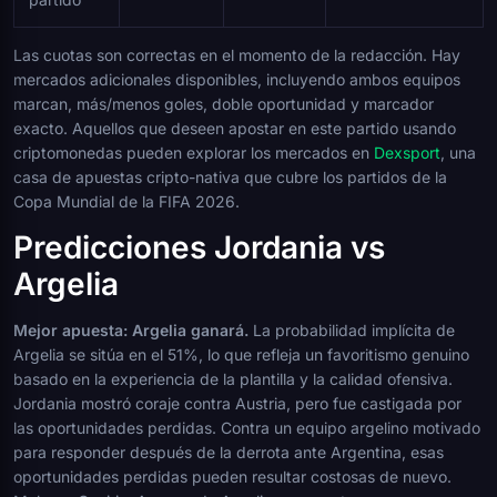
Las cuotas son correctas en el momento de la redacción. Hay
mercados adicionales disponibles, incluyendo ambos equipos
marcan, más/menos goles, doble oportunidad y marcador
exacto. Aquellos que deseen apostar en este partido usando
criptomonedas pueden explorar los mercados en
Dexsport
, una
casa de apuestas cripto-nativa que cubre los partidos de la
Copa Mundial de la FIFA 2026.
Predicciones Jordania vs
Argelia
Mejor apuesta: Argelia ganará.
La probabilidad implícita de
Argelia se sitúa en el 51%, lo que refleja un favoritismo genuino
basado en la experiencia de la plantilla y la calidad ofensiva.
Jordania mostró coraje contra Austria, pero fue castigada por
las oportunidades perdidas. Contra un equipo argelino motivado
para responder después de la derrota ante Argentina, esas
oportunidades perdidas pueden resultar costosas de nuevo.