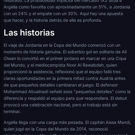
resultado. La probabilidad implícita del mercado 1X2 sitúa a
Argelia como favorita con aproximadamente un 51%, a Jordania
con un 24% y el empate con un 30%. Aquí hay una apuesta
que hacer, y la historia detrás de ella es profunda.
Las historias
El viaje de Jordania en la Copa del Mundo comenzó con un
momento de historia genuina. El soberbio gol en solitario de Ali
Olwan lo convirtió en el primer jordano en marcar en una Copa
del Mundo, y el mediocampista Noor Al Rawabdeh, quien
proporcionó la asistencia, reflexionó que el equipo falló tres
claras oportunidades en la primera mitad contra Austria antes
de que pequeños detalles cambiaran el juego. El defensor
Mohammad Abualnadi señaló esos "pequeños detalles" como la
diferencia y respaldó al equipo para que respondiera. El debut
provocó una celebración nacional, pero el trabajo está sin
terminar.
Argelia llega con una carga más pesada. El capitán Aissa Mandi,
quien jugó en la Copa del Mundo de 2014, reconoció