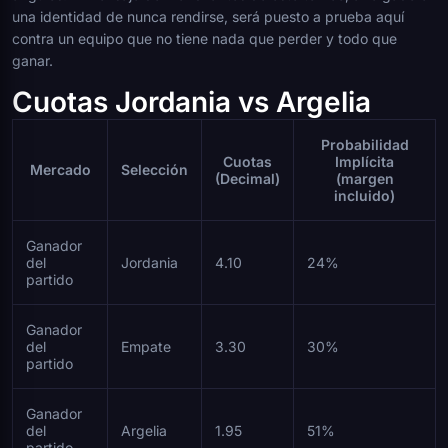
una identidad de nunca rendirse, será puesto a prueba aquí
contra un equipo que no tiene nada que perder y todo que
ganar.
Cuotas Jordania vs Argelia
Probabilidad
Cuotas
Implícita
Mercado
Selección
(Decimal)
(margen
incluido)
Ganador
del
Jordania
4.10
24%
partido
Ganador
del
Empate
3.30
30%
partido
Ganador
del
Argelia
1.95
51%
partido