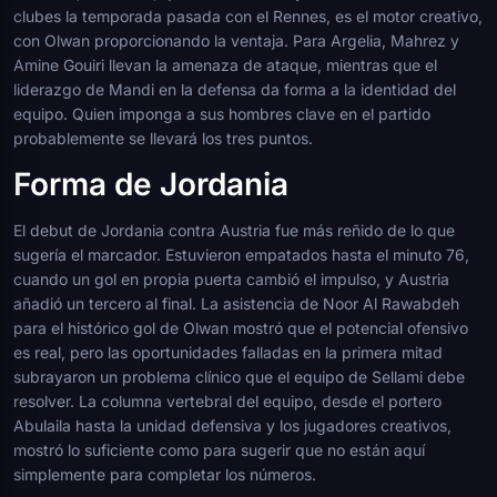
clubes la temporada pasada con el Rennes, es el motor creativo,
con Olwan proporcionando la ventaja. Para Argelia, Mahrez y
Amine Gouiri llevan la amenaza de ataque, mientras que el
liderazgo de Mandi en la defensa da forma a la identidad del
equipo. Quien imponga a sus hombres clave en el partido
probablemente se llevará los tres puntos.
Forma de Jordania
El debut de Jordania contra Austria fue más reñido de lo que
sugería el marcador. Estuvieron empatados hasta el minuto 76,
cuando un gol en propia puerta cambió el impulso, y Austria
añadió un tercero al final. La asistencia de Noor Al Rawabdeh
para el histórico gol de Olwan mostró que el potencial ofensivo
es real, pero las oportunidades falladas en la primera mitad
subrayaron un problema clínico que el equipo de Sellami debe
resolver. La columna vertebral del equipo, desde el portero
Abulaila hasta la unidad defensiva y los jugadores creativos,
mostró lo suficiente como para sugerir que no están aquí
simplemente para completar los números.