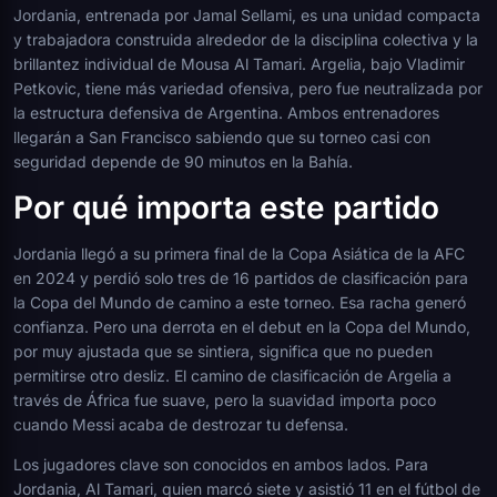
Jordania, entrenada por Jamal Sellami, es una unidad compacta
y trabajadora construida alrededor de la disciplina colectiva y la
brillantez individual de Mousa Al Tamari. Argelia, bajo Vladimir
Petkovic, tiene más variedad ofensiva, pero fue neutralizada por
la estructura defensiva de Argentina. Ambos entrenadores
llegarán a San Francisco sabiendo que su torneo casi con
seguridad depende de 90 minutos en la Bahía.
Por qué importa este partido
Jordania llegó a su primera final de la Copa Asiática de la AFC
en 2024 y perdió solo tres de 16 partidos de clasificación para
la Copa del Mundo de camino a este torneo. Esa racha generó
confianza. Pero una derrota en el debut en la Copa del Mundo,
por muy ajustada que se sintiera, significa que no pueden
permitirse otro desliz. El camino de clasificación de Argelia a
través de África fue suave, pero la suavidad importa poco
cuando Messi acaba de destrozar tu defensa.
Los jugadores clave son conocidos en ambos lados. Para
Jordania, Al Tamari, quien marcó siete y asistió 11 en el fútbol de