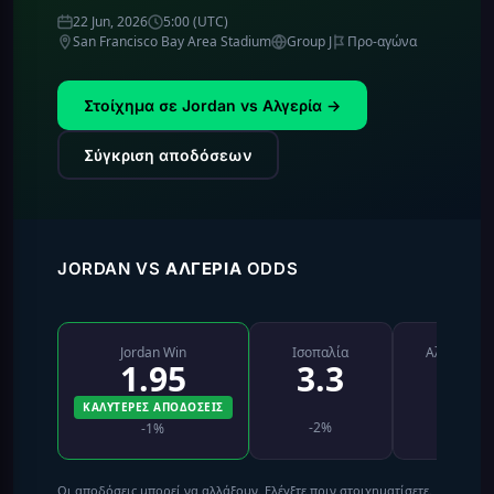
22 Jun, 2026
5:00 (UTC)
San Francisco Bay Area Stadium
Group J
Προ-αγώνα
Στοίχημα σε Jordan vs Αλγερία →
Σύγκριση αποδόσεων
JORDAN VS ΑΛΓΕΡΊΑ ODDS
Jordan Win
Ισοπαλία
Αλγερία W
1.95
3.3
4.1
ΚΑΛΥΤΕΡΕΣ ΑΠΟΔΟΣΕΙΣ
-2%
+1%
-1%
Οι αποδόσεις μπορεί να αλλάξουν. Ελέγξτε πριν στοιχηματίσετε.