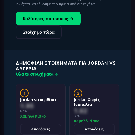
Ενδέχεται να λάβουμε προμήθεια από συνεργάτες.
Καλύτερες αποδόσεις →
Στοίχημα τώρα
ΔΗΜΟΦΙΛΉ ΣΤΟΙΧΉΜΑΤΑ ΓΙΑ JORDAN VS
ΑΛΓΕΡΊΑ
Όλα τα στοιχήματα →
1
2
Jordan να κερδίσει
Jordan Χωρίς
1.95
Ισοπαλία
1.62
67%
Χαμηλό Ρίσκο
39%
Χαμηλό Ρίσκο
Αποδόσεις
Αποδόσεις