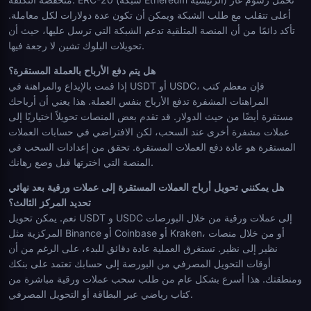
أعلى تتقلب مع طلب الشبكة ويمكن أن تكون عدة دولارات لكل معاملة.
تأكد دائمًا من أن المنصة المتلقية تدعم الشبكة التي ترسل عليها، حيث أن
تحويلات البلوك تشين لا رجعة فيها.
هل يتم دفع الأرباح بالعملة المستقرة؟
إذا قمت بالإيداع والمراهنة في USDT أو USDC، فإن معظم كتب
المراهنات المشفرة تدفع الأرباح بنفس العملة. هذا يعني أن أرباحك
مستقرة أيضًا من حيث الدولار. قد تقدم بعض المنصات تحويلاً اختياريًا إلى
عملات مشفرة أخرى عند السحب، لكن الافتراضي في حسابات العملات
المستقرة هو عادة دفع العملات المستقرة. تحقق من إعدادات السحب في
المنصة التي اخترتها قبل وضع رهانك.
هل يمكنني تحويل أرباح العملات المستقرة إلى عملات ورقية بعد نهائي
تحديد المركز الثالث؟
نعم. يمكن تحويل USDT و USDC إلى عملات ورقية من خلال البورصات
المركزية مثل Binance أو Coinbase أو Kraken، أو من خلال منصات
نظير إلى نظير. تستغرق العملية عادة دقائق للبدء، على الرغم من أن
أوقات التحويل المصرفي من البورصة إلى حسابك تعتمد على بنكك
ومنطقتك. هذا أسرع بشكل عام من طلب سحب عملات ورقية مباشرة من
كتاب رياضي عبر البطاقة أو التحويل المصرفي.