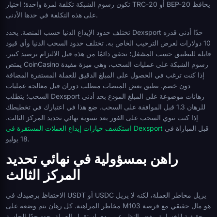
تكون رسوم الشبكة تكلفة لمرة واحدة؛ اختيار TRC-20 أو BEP-20 يحافظ
على هذه التكلفة في حدها الأدنى.
تختلف حدود الإيداع الدنيا حسب المنصة. يحدد Dexsport حدًا أدنى قدره
10 دولارات لعرض الترحيب الخاص به. تختلف حدود السحب الدنيا وأي قيود
قابلة للتطبيق حسب المشغل؛ تحقق دائمًا من هذه قبل الالتزام برصيد كبير.
يمتص CoinCasino رسوم الشبكة على عمليات السحب، وهي ميزة مفيدة
إذا كنت ترغب في الحصول على المبلغ الدقيق للعملة المستقرة المضافة
دون خصم. تطبق بعض المنصات متطلب دوران قبل معالجة عمليات
السحب؛ يتطلب Dexsport رهانات موضوعة على المبلغ المودع بحد أدنى
للرهان 1.3 قبل الموافقة على السحب. ضع هذا في اعتبارك في تخطيطك
إذا كنت تنوي السحب على الفور بعد تسوية نهائي تحديد المركز الثالث.
قبل المباراة في
استكشف خيارات إيداع العملات المستقرة في Dexsport
18 يوليو.
راهن بمسؤولية في نهائي تحديد
المركز الثالث
الاحتفاظ برصيدك في USDT أو USDC يزيل مخاطر العملة، لكنه لا يزيل
مخاطر المراهنة. كل رهان يتم وضعه على M103 هو مال حقيقي مع فرصة
حقيقية للخسارة، بغض النظر عن مدى استقرار العملة. حدد حدًا للجلسة