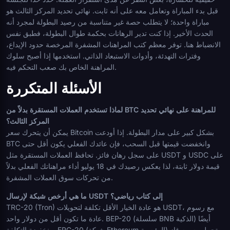
قبل بدء المباراة وتعامل معه على أنه ثابت. نهائي تحديد المركز الثالث هو
مباراة واحدة؛ لا يتطلب حصة غير متناسبة من رصيد البطولة لمجرد أنه
الحدث الأخير. إذا كنت تدير الرهانات بحكمة طوال البطولة، فطبق نفس
الانضباط هنا. توفر معظم كتب المراهنات المشفرة المرخصة حدود الإيداع،
وفترات التهدئة، وأدوات الاستبعاد الذاتي. استخدمها إذا أصبح سلوك
المراهنة الخاص بك صعب التحكم فيه.
الأسئلة المتكررة
لماذا تستخدم العملات المستقرة بدلاً من BTC للمراهنة على نهائي تحديد
المركز الثالث؟
يمكن أن يتحرك سعر Bitcoin بشكل كبير على مدار البطولة. إذا أودعت
BTC وانخفضت قيمتها قبل السحب، فإن عائدك الفعلي يكون أقل حتى
على سجل رهان فائز. تحافظ العملات المستقرة مثل USDT و USDC على
قيمة دولار ثابتة، لذا يعكس رصيدك في 18 يوليو أداء مراهناتك الفعلي بدلاً
من تحركات سوق العملات المشفرة.
ما هي أرخص شبكة لإرسال USDT إلى كتاب رياضي؟
TRC-20 (Tron) هو عادة الخيار الأقل تكلفة لتحويلات USDT، مع رسوم
عادة ما تكون أقل من دولار واحد. BEP-20 (سلسلة BNB الذكية) أيضًا
منخفضة التكلفة. ERC-20 (شبكة Ethereum الرئيسية) تحمل رسوم غاز