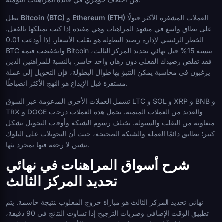
العملات المشفرة الأكثر قبولًا
Ethereum (ETH)
و
Bitcoin (BTC)
تظل
على نطاق واسع في مشهد المراهنات وهي مفيدة إذا كنت تمتلكها بالفعل.
الخطر الرئيسي لإدارة رصيد البطولة هو تقلب الأسعار. إذا أودعت 0.01
BTC وانخفضت قيمة Bitcoin بنسبة 15% قبل نهائي تحديد المركز الثالث،
فقد تقلص رصيدك الفعلي دون رهان واحد خاسر. بالنسبة للمراهنين الذين
يرغبون في محاسبة يمكن التنبؤ بها طوال البطولة، فإن التحويل إلى عملة
مستقرة قبل الإيداع هو النهج الأكثر انضباطًا.
تشمل العملات الأخرى المدعومة عبر السوق LTC و SOL و XRP و BNB و
TRX و DOGE والعديد من العملات الميمية. تحمل هذه العملات درجات
متفاوتة من التقلب والسيولة. تختلف رسوم الشبكة وأوقات التحويل بشكل
كبير؛ تطابق دائمًا العملة والشبكة الصحيحة، حيث أن التحويلات على البلوك
تشين لا رجعة فيها بمجرد بثها.
شرح أسواق المراهنات في نهائي
تحديد المركز الثالث
نهائي تحديد المركز الثالث هو مباراة خروج المغلوب بنتيجة حاسمة. يتم
تطبيق الوقت الإضافي وضربات الترجيح إذا تساوت النتائج في 90 دقيقة،