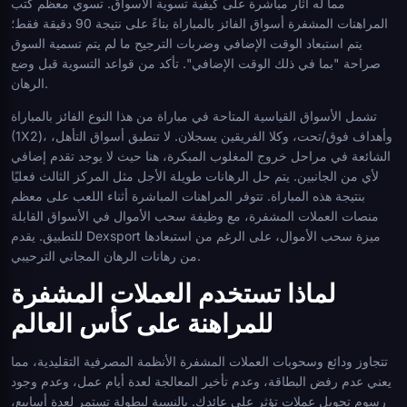
مما له آثار مباشرة على كيفية تسوية الأسواق. تسوي معظم كتب
المراهنات المشفرة أسواق الفائز بالمباراة بناءً على نتيجة 90 دقيقة فقط؛
يتم استبعاد الوقت الإضافي وضربات الترجيح ما لم يتم تسمية السوق
صراحة "بما في ذلك الوقت الإضافي". تأكد من قواعد التسوية قبل وضع
الرهان.
تشمل الأسواق القياسية المتاحة في مباراة من هذا النوع الفائز بالمباراة
(1X2)، وأهداف فوق/تحت، وكلا الفريقين يسجلان. لا تنطبق أسواق التأهل،
الشائعة في مراحل خروج المغلوب المبكرة، هنا حيث لا يوجد تقدم إضافي
لأي من الجانبين. يتم حل الرهانات طويلة الأجل مثل المركز الثالث فعليًا
بنتيجة هذه المباراة. تتوفر المراهنات المباشرة أثناء اللعب على معظم
منصات العملات المشفرة، مع وظيفة سحب الأموال في الأسواق القابلة
للتطبيق. يقدم Dexsport ميزة سحب الأموال، على الرغم من استبعادها
من رهانات الرهان المجاني الترحيبي.
لماذا تستخدم العملات المشفرة
للمراهنة على كأس العالم
تتجاوز ودائع وسحوبات العملات المشفرة الأنظمة المصرفية التقليدية، مما
يعني عدم رفض البطاقة، وعدم تأخير المعالجة لعدة أيام عمل، وعدم وجود
رسوم تحويل عملات تؤثر على عائدك. بالنسبة لبطولة تستمر لعدة أسابيع،