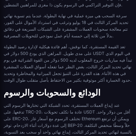
فإن التوفير التراكمي في الرسوم يكون ذا مغزى للمراهنين النشطين.
سرعة السحب هي ميزة عملية في نهاية البطولة. عندما يتم تسوية نهائي
تحديد المركز الثالث في 18 يوليو وترغب في استرداد الأموال على الفور،
تتم معالجة سحوبات العملات المشفرة على الشبكات السريعة في دقائق
بدلاً من ثلاثة إلى خمسة أيام عمل نموذجي للتحويلات المصرفية.
تعد القيمة المستقرة، كما نوقش، أهم فائدة هيكلية لإدارة رصيد البطولة
على مدى طويل. المراهن الذي يودع 500 دولار في USDT في اليوم الذي
تبدأ فيه مباريات خروج المغلوب لديه 500 دولار من القوة الشرائية في يوم
نهائي تحديد المركز الثالث، بغض النظر عما تفعله أسواق العملات المشفرة
في هذه الأثناء. هذه القدرة على التنبؤ تجعل الميزانية والمخاطرة وتحديد
حدود الخسارة أكثر موثوقية بكثير من الاحتفاظ بأصل متقلب طوال الوقت.
الودائع والسحوبات والرسوم
عند إيداع العملات المستقرة، تحدد الشبكة التي تختارها الرسوم التي
تدفعها. على TRC-20، عادة ما تكلف تحويلات USDT أقل من دولار واحد.
على ERC-20، تختلف الرسوم مع أسعار غاز Ethereum ويمكن أن ترتفع
إلى عدة دولارات أثناء الازدحام. توفر BEP-20 حلاً وسطًا منخفض التكلفة.
بالنسبة لنهائي تحديد المركز الثالث، إيداع نهائي واحد أو سحب بعد التسوية،