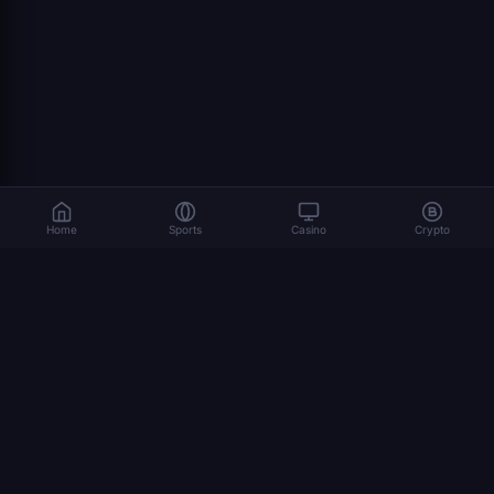
Home
Sports
Casino
Crypto
المراهنة تنطوي على مخاطر. العب بمسؤولية. 18+
© 2026 Dexsport. جميع الحقوق محفوظة.
التنقل
الصفحة الرئيسية
Bitcoin