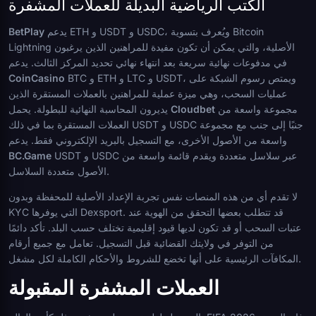
الكتب الرياضية البديلة للعملات المشفرة
يدعم ETH و USDT و USDC، ويُعرف بتسوية Bitcoin
BetPlay
Lightning الأصلية، والتي يمكن أن تكون مفيدة للمراهنين الذين يرغبون
في مدفوعات نهائية سريعة بعد انتهاء نهائي تحديد المركز الثالث. يدعم
BTC و ETH و LTC و USDT، ويمتص رسوم الشبكة على
CoinCasino
عمليات السحب، وهي ميزة عملية للمراهنين بالعملات المستقرة الذين
مجموعة واسعة من
Cloudbet
يديرون المحاسبة النهائية للبطولة. يحمل
العملات المستقرة بما في ذلك USDT و USDC جنبًا إلى جنب مع مجموعة
واسعة من الأصول الأخرى، مع التسجيل بالبريد الإلكتروني فقط. يدعم
USDT و USDC عبر سلاسل متعددة ويقدم قائمة واسعة من
BC.Game
الأصول متعددة السلاسل.
لا تقدم أي من هذه المنصات نفس تجربة الإعداد الأصلية للمحفظة وبدون
KYC التي يوفرها Dexsport. قد تتطلب بعضها التحقق من الهوية عند
عتبات السحب أو قد تكون لديها قيود إقليمية تختلف حسب البلد. تأكد دائمًا
من التوفر في ولايتك القضائية قبل التسجيل. تعامل مع جميع أرقام
المكافآت الرئيسية على أنها تخضع للشروط والأحكام الكاملة لكل مشغل.
العملات المشفرة المقبولة