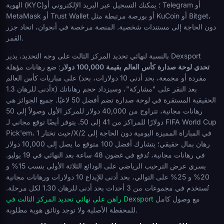
الهوية (KYC)؛ يمكنك التسجيل عبر البريد الإلكتروني أو Telegram أو
MetaMask أو Trust Wallet أو بورصة مرتبطة مثل KuCoin أو Bitget،
دون الحاجة إلى مستندات شخصية. المنصة مرخصة في أنجوان، اتحاد جزر
القمر.
بالنسبة لنهائي تحديد المركز الثالث على وجه التحديد، يدير Dexsport
تحدي لوحة صدارة كأس العالم بقيمة 100,000 دولار
: ضع رهانات مؤهلة
على مباريات كأس العالم (مفردة أو مجمعة، بحد أدنى 10 دولارات، بحد
أدنى للرهان 1.3x) بعد النقر على "مشاركة"، وسيزداد حجم رهاناتك
الحقيقية المستقرة في لوحة صدارة تضم أفضل 50 لاعبًا. جميع الجوائز هي
رهانات مجانية، تتراوح من 40,000 دولار للمركز الأول وصولاً إلى 50
دولارًا للمراكز من 41 إلى 50. يتوفر أيضًا توقع مجاني لـ FIFA World Cup
Pick'em، حيث تختار 1/X/2 في المباراة المميزة اليومية دون الحاجة إلى
رهان بمال حقيقي؛ يتشارك أفضل 100 متوقع ما يصل إلى 10,000 دولار
في رهانات مجانية، تُدفع في غضون 48 ساعة بعد النهائي في 19 يوليو.
يسري عرض الترحيب الرياضي على الودائع الثلاثة الأولى بنسب 15% و
20% و 25% على التوالي، بحد أدنى للإيداع 10 دولارات ورهانات مجانية
تُستخدم في مجموعات من 3 أحداث بحد أدنى للرهان 1.30 لكل مرحلة.
مع وصول كامل
راهن على نهائي تحديد المركز الثالث في Dexsport
للمحفظة الأصلية ولا توجد وثائق هوية مطلوبة.