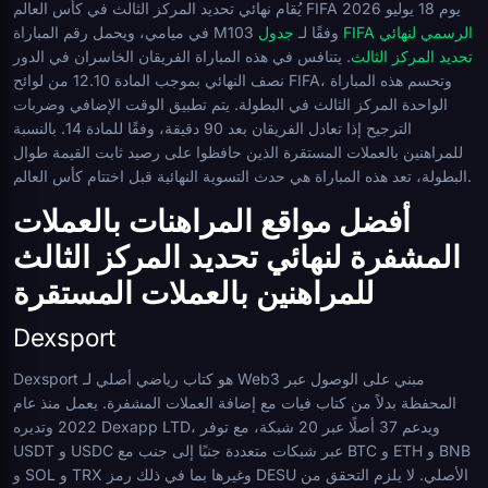
يُقام نهائي تحديد المركز الثالث في كأس العالم FIFA 2026 يوم 18 يوليو
في ميامي، ويحمل رقم المباراة M103 وفقًا لـ
جدول FIFA الرسمي لنهائي
تحديد المركز الثالث
. يتنافس في هذه المباراة الفريقان الخاسران في الدور
نصف النهائي بموجب المادة 12.10 من لوائح FIFA، وتحسم هذه المباراة
الواحدة المركز الثالث في البطولة. يتم تطبيق الوقت الإضافي وضربات
الترجيح إذا تعادل الفريقان بعد 90 دقيقة، وفقًا للمادة 14. بالنسبة
للمراهنين بالعملات المستقرة الذين حافظوا على رصيد ثابت القيمة طوال
البطولة، تعد هذه المباراة هي حدث التسوية النهائية قبل اختتام كأس العالم.
أفضل مواقع المراهنات بالعملات
المشفرة لنهائي تحديد المركز الثالث
للمراهنين بالعملات المستقرة
Dexsport
Dexsport هو كتاب رياضي أصلي لـ Web3 مبني على الوصول عبر
المحفظة بدلاً من كتاب فيات مع إضافة العملات المشفرة. يعمل منذ عام
2022 وتديره Dexapp LTD، ويدعم 37 أصلًا عبر 20 شبكة، مع توفر
USDT و USDC عبر شبكات متعددة جنبًا إلى جنب مع BTC و ETH و BNB
و SOL و TRX وغيرها بما في ذلك رمز DESU الأصلي. لا يلزم التحقق من