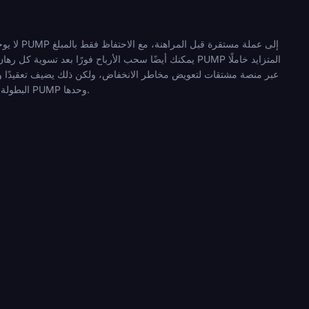
لا يوجد
البطولة قراءة صادقة عما إذا كان نشاط المراهنة الخاص بك مربحًا من حيث المال الحقيقي، وهو ما لن تظهره لك أعداد وحدات PUMP وحدها.