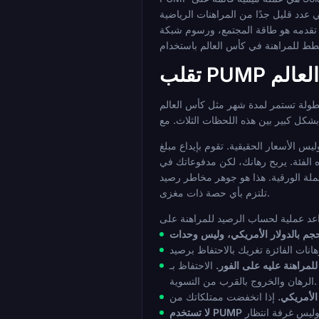
سرعة، ومدرجة في عدد قليل جدًا من المراهنات الرياضية
م شبكة Solana المنخفضة للغاية، والوصول إلى جيل جديد من منصات المراهنة Web3 التي تلبي احتياجات جمهور عملات الميم بشكل خاص. إذا كنت
 العالم
 مثل كأس العالم FIFA 2026 مشكلة رصيد محددة لحاملي عملات الميم. يمكن أن يكون إيداعك الأولي، وحصتك في منتصف البطولة، وسحبك النهائي، كلها بعملة
دما تكون المعنويات عالية. على مدار الأسبوع التالي، يؤدي تصحيح أوسع في عملات الميم
ي هذه الفئة. يربح رهانك، لكن مدفوعاتك في PUMP، عند تحويلها مرة أخرى إلى الدولار
 مخاطر رصيد PUMP، ويستحق وزنًا جادًا قبل أن
تلتزم بأي حصة ذات مغزى.
مراهنة عليه على الفور.
الاحتفاظ بـ PUMP في محفظة المراهنات أثناء انتظار المباراة التالية هو مخاطرة سعرية غير معوضة. قم بتحويل الأموال بالقرب من وقت
الرهان والخروج بالقرب من التسوية.
الأمريكي.