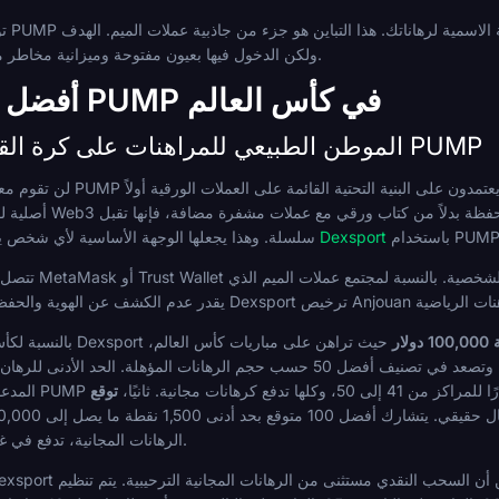
توجد 
ليس تجنب المراهنة على PUMP ولكن الدخول فيها بعيون مفتوحة وميزانية مخاطر محددة.
أفضل مواقع المراهنة على PUMP في كأس العالم
Dexsport: الموطن الطبيعي للمراهنات على كرة القدم باستخدام PUMP
لن تقوم معظم المراهنات الرياضية الرئيسية
ستخدام PUMP.
المراهنة على كأس العالم في Dexsport
سلسلة. وهذا يجعلها الوجهة الأساسية لأي شخص ي
ار
حيث تراهن على مباريات كأس العالم،
توقع
الرهانات المجانية، تدفع في غضون 48 ساعة بعد النهائي في 19 يوليو.