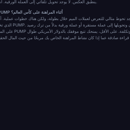
ينطبق العكس. لا يوجد تحويل تلقائي إلى العملة الورقية. أنت تدير هذه الخطوة بنفسك بعد السحب.
كيف يمكنني التحوط من مخاطر سعر PUMP أثناء المراهنة على كأس العالم؟
 تحوط مثالي للتعرض لعملات الميم خلال بطولة، ولكن هناك خطوات عملية. أبسطها هو تحويل جزء من ممتلكاتك من PUMP 
الذي تخطط للمراهنة به في ال
على المنصة. يتخذ بعض الحاملي