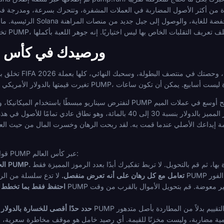
 استخدامها للمراهنة في كأس العالم 2026: إنها واحدة من أكثر الأصول المضاربة في العملات المشفرة، وتتحرك ب
الرئيسية. ما تقدمه هو طاقة المجتمع، ورسو
تقلب PUMP ورصيدك في كأس
تخلق بطولة تستمر لمدة شهر
لنفترض سيناريو مبسطًا باستخدام الميكانيكا، وليس الأسعار الحقيقية. تقوم بإيداع مبلغ PUMP ثابت عن
إلى انخفاض قيمة الرمز المميز بالدولار بنسبة 30 إلى 40 بالمائة، وهو نطاق عادي تمامًا للأصول ف
عك الأصلي عندما قمت به. لقد ربحت الرهان وخسرت المال من حيث العملة الورقية. هذا هو جوهر
قواعد عملية لحساب الرصيد للمراهنة على PUMP عبر كأس العالم:
الحجم بالدولار الأمريكي، وليس وحدات PUMP.
تعامل مع كل رهان على أنه تعرض منفصل.
احتفظ فقط بما تخطط لل
حدد حدًا أقصى للخسارة بالدولار 