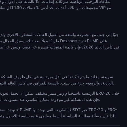
العادية، والرسوم جزء من سنت. بالنسبة للمراهن في كأس العالم الذي يريد تحويل الأموال بالقرب من وقت المباراة والخروج مرة أخرى بعد التسوية، فإن ملف تعريف السرعة هذا مفيد حقًا.
فترات ازدحام الشبكة تكاليف غاز تؤدي إلى تآكل الرهانات الصغيرة بشكل كبير. مع PUMP على Solana، فإن هذه المشكلة غير موجودة بشكل أساسي عند مستويات الرسوم الحالية.