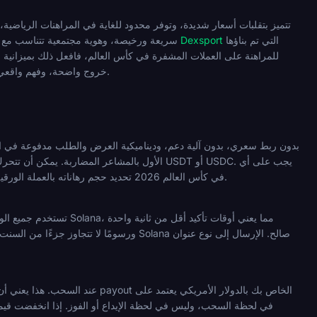
التي تم بناؤها
Dexsport
مستقرة. ما تقدمه، للمراهن المناسب، هو تحويلات Solana سريعة ورخيصة، وهوية مجتمعية تتناسب مع طاقة بطولة كبرى، وإمكانية الوصول من خلال منصات مثل
خروج واضحة، وفهم واقعي بأن سعر العملة يمكن أن يتحرك بشكل أسرع من جدول مباريات البطولة. هذا ليس سببًا لتجنبها. إنها شروط المشاركة.
الأول بالمشاعر المضاربة. يمكن أن تتحرك قيمته
شخص يستخدم PUMP للمراهنة على PUMP في كأس العالم 2026 تحديد حجم رهاناته بالعملة الورقية والتعامل مع أي رصيد خامل على المنصة كمركز مخاطرة سعرية نشط.
ورسومًا لا تتجاوز جزءًا من السنت. مسألة