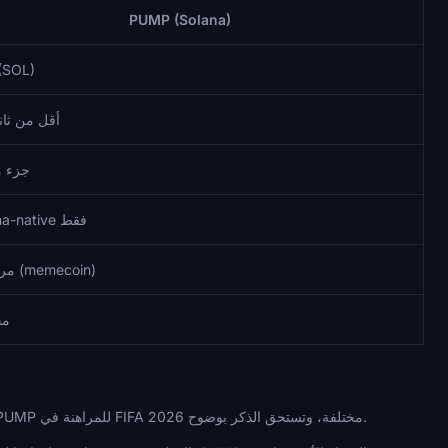
PUMP (Solana)
(SOL)
أقل من ثان
جزء 
لا، Solana-native فقط
مرتفعة جدًا (memecoin)
مح
لا توجد حجة لاستخدام PUMP على أساس استقرار الأسعار، ولن يختلق هذا الدليل واحدة. الأسباب الصادقة لاستخدام PUMP للمراهنة في FIFA 2026 مختلفة، وتستحق الذكر بوضوح.