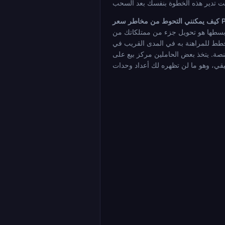
إلى عملة مستقرة قبل المراهنة، مع الاحتفاظ فقط بالمبلغ
مدى القريب في PUMP. يمكنك أيضًا سحب الأرباح فورًا بعد تسوية كل رهان وتحويلها إلى عملة مستقرة أو عملة ورقية بدلاً من ترك رصيد PUMP المتزايد خاملًا
ن مركز بيع على PUMP عبر منصة مشتقات لتعويض مخاطر الانخفاض، ولكن ذلك يضيف تعقيدًا وتكلفة. على الأقل، يمنحك تتبع موقفك بالدولار الأمريكي طوال