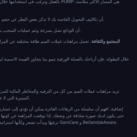
يعني هيكل رسوم Solana أن تكاليف التحويل الخاصة بك لا تذكر بغض النظر عن حجم الرهان. هذه ميزة تشغيلية حقيقية على الشبكات ذات الرسوم الأعلى.
تعني أوقات تأكيد Solana أن الودائع تصل بسرعة وتتم عمليات السحب بسرعة، وهو أمر مهم عندما تحدد توقيت الرهانات حول جدول البطولة المباشر.
المجتمع والثقافة.
تحمل مراهنات عملات الميم طاقة مختلفة عن المراهنا
تزيد مراهنات عملات الميم من كل من الترفيه والمخاطر المالية للمر
المميزة التي لا علاقة لها بكرة القدم. تعني هذه الطبقة المزدوجة من المخاطر أن مبادئ المقامرة المسؤولة القياسية تنطبق بقوة إضافية.
ترفيهًا وبدأت تشعر وكأنها استراتيجية مالية، فهذه هي اللحظة للتراجع. توفر معظم المشغلين المرخصين أدوات استبعاد ذاتي وروابط لمنظمات الدعم مثل GamCare و BeGambleAware.