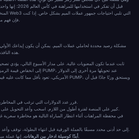
قبل أن تفكر في
تخطط للمراهنة في كأس العالم باستخدام PUMP، فإن فهم ملف تعريف التقلبات الخاص بها ليس اختياريًا. إنه جوهر اللعبة بأكملها.
تغيرت قيمتها بالدولار الأمريكي بشكل كبير بين هذه اللحظات الثلاث. مع PUMP، هذه النافذة ليست أسابيع. يمكن أن تكون ساعات.
الأمريكي، تعود بأقل مما كانت عليه قيمة إيدا
قرر عدد الدولارات التي ترغب في المخاطرة بها، ثم قم بالتحويل. لا تربط تفكيرك أبدًا بعدد الرموز المميزة فقط.
لا تدع سلسلة من الرهانات الفائزة تغريك بالاحتفاظ برصيد PUMP كبير على المنصة لفترة أطول من اللازم. اسحب وأعد التحويل على الفور.
إذا انخفضت ممتلكاتك من PUMP إلى حد أدنى محدد مسبقًا بالعملة الورقية قبل انتهاء البطولة، توقف وأعد التقييم بدلاً من المطاردة بأصل متدهور.
إنها عملة ميمية مضاربة، وليست مخزنًا للقيمة. أي رصيد خامل هو موقف مخاطرة سعرية، وليس غرفة انتظار.
لا تستخدم PUMP أبدًا كوسيلة ادخار بين الرهانات.