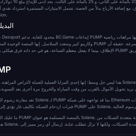
مكافأة الترحيب الرياضية عبر ثل
مستويات تتر
مواقع مراهنات PUMP ال
وكازينو كبير ومتعدد السلاسل. إنها المنصة الوحيدة المجاورة للتيار الرئيسي حيث يمتلك مراهنو PUMP طري
الإطلاق، بينما لا يفعل معظم الصناعة، هو في حد ذاته فرق هيكلي بدلاً من كونه قيدًا. بالنسبة للمراهنة على PUMP 
شبكات و
تعد مقارنة رسوم الشبكة مهمة للغاية عندما تقارن مسارات na
ما عليك التحقق منه قبل الإيداع هو أ