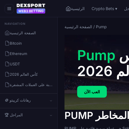
Crypto Bets ▾
الرئيسية
NAVIGATION
Pump
/
الصفحة الرئيسية
الصفحة الرئيسية
Bitcoin
مراهنات كأس
Pump
Ethereum
USDT
 2026
كأس العالم 2026
كيفية المراهنة على العملات المشفرة
العب الآن
🪙 رهانات كريبتو
🏆 المراحل
PUMP هي عملة ميمية قائمة على Solana تم إطلاقها عبر منصة إطلاق pump.fun، وهي منصة تتيح لأي شخص نشر رمز مميز في ثوانٍ. هذه القصة الأصلية تخبرك بكل ما تحتاج لمعرفته تقريبًا