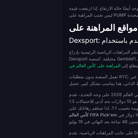
أيضًا حالة الارتفاع. إذا ارتفعت قيمة PUMP بشكل حاد خلال البطولة، يمكن أن تتجاوز أرباحك بالعملة الورقية القيمة الاسمية لرهاناتك. هذا التباين هو جزء من جاذبية عملات الميم. الهدف
 بإدراج PUMP أبدًا. العملة ببساطة جديدة جدًا ومتخصصة جدًا بالنسبة للمشغلين الذين يعتمدون على البنية التحتية القائمة على العملات الورقية أولاً.
Dexsport مختلفة. كمنصة GambleFi أصلية لـ Web3 مبنية حول الوصول إلى المحفظة بدلاً من كتاب ورقي مع عملات مشفرة مضافة، فإنها تقبل PUMP جنبًا إلى جنب مع 36 أصلًا آخر عبر 20
تطلع إلى
تعمل المنصة بدون متطلبات KYC. تتصل عبر MetaMask أو Trust Wallet أو حساب تبادل مدعوم، وتكون جاهزًا للعمل. لا يوجد متطلب للبيانات الشخصية. بالنسبة لمجتمع عملات الميم الذي
فردية أو مركبة، بعد النقر على "شارك"، وتصعد في تصنيف أفضل 50 حسب حجم الرهانات المؤهلة. الحد الأدنى للرهان هو 10 دولارات بحد أدنى للاحتمالات 1.3x. جميع العملات المشفرة
مجانًا حيث تختار نتيجة مباراة مميزة يوميًا دون الحاجة إلى رهان بمال حقيقي. يتشارك أفضل 100 متوقع بحد أدنى 1,500 نقطة ما يصل إلى 10,000 دولار في
كأس العالم FIFA Pick'em
على جانب المراهنات الرياضية، تقدم Dexsport مراهنات قبل المباراة ومباشرة مع ميزة السحب النقدي، على الرغم من أن السحب النقدي مستثنى من الرهانات المجانية الترحيبية. يتم تنظيم