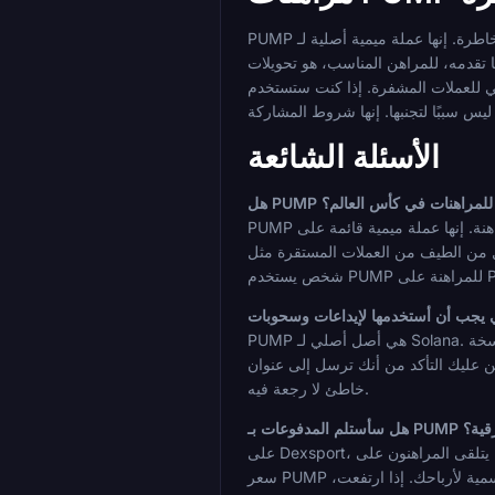
PUMP ليست أداة مراهنة في كأس العالم لمن يكرهون المخاطرة. إنها عملة ميمية أصلية لـ Solana تتميز بتقلبات أسعار شديدة، وتوفر محدود للغاية في المراهنات الرياضية، ولا تدعي أي قيمة
 على العملات المشفرة في كأس العالم، فافعل ذلك بميزانية محددة بالدولار الأمريكي، وخطة
الأسئلة الشائعة
لب للمراهنات في كأس العالم؟
PUMP هي واحدة من أكثر الأصول المتقلبة التي يمكنك استخدامها للمراهنة. إنها عملة ميمية قائمة على Solana بدون ربط سعري، بدون آلية دعم، وديناميكية العرض والطلب مدفوعة في المقام
لات المستقرة مثل USDT أو USDC. يجب على أي
PUMP هي أصل أصلي لـ Solana. لا توجد نسخة ERC-20 أو TRC-20 أو BEP-20 من PUMP. تستخدم جميع الودائع والسحوبات شبكة Solana، مما يعني أوقات تأكيد أقل من ثانية واحدة
إلى عنوان Solana صالح. الإرسال إلى نوع عنوان
خاطئ لا رجعة فيه.
لة ورقية؟
على Dexsport، يتم دفع المكافآت بالعملة المشفرة التي أودعتها، لذا يتلقى المراهنون على PUMP عملة PUMP عند السحب. هذا يعني أن مبلغ payout الخاص بك بالدولار الأمريكي يعتمد على
سعر PUMP في لحظة السحب، وليس في لحظة الإيداع أو الفوز. إذا انخفضت قيمة الرمز المميز منذ إيداعك، فسيكون عائدك بالعملة الورقية أقل من القيمة الاسمية لأرباحك. إذا ارتفعت،