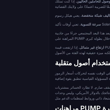
وصول للحاملين الحاليين.
إذا كنت تمتلك PUMP بالفعل وترغب في استخدامها خلال البطولة دون التحويل أولاً إلى أصل آخر، فإن المراهنة المباشرة على PUMP هي المسار الأكثر سلاسة.
اليف شبكة منخفضة.
سرعة التسوية.
 هذا البعد المجتمعي جزءًا من جاذبية
ارتفاع غير متماثل.
إذا ارتفعت قيمة PUMP خلال البطولة، فإن أرباحك بالعملة الورقية تنمو بما يتجاوز القيمة الاسمية لرهاناتك. هذا تراكب مضاربة على مراكز المراهنة الخاصة بك، وهو يعمل في
ستخدام أصول متقلبة
ض في الوقت نفسه لتحركات أسعار الرموز
 افهم أن سلسلة من الرهانات الفائزة يمكن أن تؤدي إلى خسارة صافية بالعملة
تى يكون لديك صورة صادقة عن وضعك. إذا توقفت المراهنة عن كونها