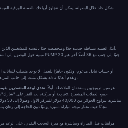
با
يقدر عدم الكشف عن الهوية والحفظ الذاتي، هذا يتناسب بشكل كبير. تحمل Dexsport ترخيص Anjouan وتقدم ألعابًا عادلة بشكل مثبت إلى جانب المراهنات الرياضية.
بالنسبة لكأس العالم 2026 على وجه التحديد، تقدم Dexsport عرضين ترويجيين يستحقان الملاحظة. أولاً،
تحدي لوحة المتصدرين بقيمة 100,000 دول
المدعومة تحسب 1:1، لذا تساهم رهاناتك على PUMP مباشرة. تتراوح الجوائز من 40,000 دولار للمركز الأول وصولاً إلى 50 دولارًا للمراكز من 41 إلى 50، وكلها تدفع كرهانات مجانية. ثانيًا،