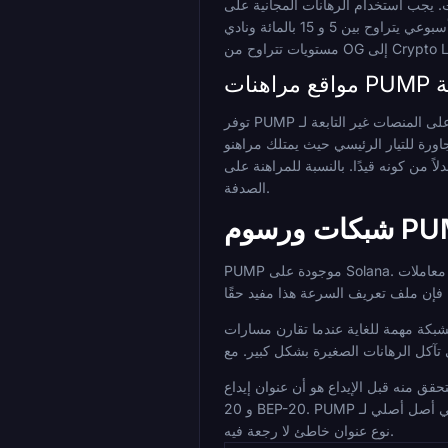
اثة إيداعات: 15 بالمائة على الأول، و 20 بالمائة على الثاني، و 25 بالمائة على الثالث، بحد أدنى للإيداع يبلغ 10 دولارات. يجب استخدام الرهانات المجانية على
مجموعات من ثلاثة أحداث بحد أدنى للاحتمالات 1.30 لكل ساق، مع إضافة الأرباح بدلاً من الحصة. تشمل الامتيازات المستمرة استرداد نقدي أسبوعي يتراوح بين 5 و 15 بالمائة ونادي VIP مع
اوح من OG إلى Crypto Lion.
بديلة
توفر PUMP على المنصات غير التابعة لـ Dexsport محدود للغاية. تدعم BC.Game إيداعات PUMP جنبًا إلى جنب مع مجموعة واسعة من أصول العملات المشفرة الأخرى ولديها مراهنات رياضية
قًا بديلاً. بعد ذلك، يضيق المجال بسرعة. حقيقة أن Dexsport تدرج PUMP على
في كأس العالم 2026، فإن قائمة المنصات قصيرة عن قصد، وليس عن طريق
الصدفة.
رسوم PUMP
PUMP موجودة على Solana. هذا ليس حل وسط؛ إنها إحدى المزايا العملية للعملة لأغراض المراهنة. معاملات Solana سريعة، وعادة ما يتم تأكيدها في أقل من ثانية في ظل ظروف الشبكة
Sola لـ PUMP بما قد تواجهه على شبكة Ethereum الرئيسية باستخدام رمز مميز مختلف. يمكن أن تحمل تحويلات ERC-20 خلال
ن عنوان إيداع PUMP بالمنصة المستلمة هو عنوان Solana. لا توجد نسخة متعددة الشبكات من PUMP بالطريقة التي توجد بها USDT عبر TRC-20 و ERC-
20 و BEP-20. PUMP هي أصل أصلي لـ Solana، لذا فإن مسألة مطابقة السلسلة أبسط مما هي عليه بالنسبة للأصول متعددة الشبكات، ولكنها لا تزال تتطلب عناية. إرسال أي رمز مميز إلى
نوع عنوان خاطئ لا رجعة فيه.