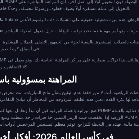
ال
التحويل إلى عملة مستقرة أولاً يضيف خطوة، ورسومًا محتملة، وحدثًا خاضعًا للضريبة اعتمادًا على ولايتك القضائية.
تك
ت بالعملات المستقرة. بالنسبة لجزء من الجمهور الأصلي للعملات المشفرة، يعد
المراهنة على PUMP في أسواق كرة القدم خلال بطولة كبرى.
كلا الاتجاهين، ولكنه ميزة حقيقية لهذه الفئة من الأصول.
المراهنة بمسؤولية با
اهنات الرياضية. أنت لا تدير فقط عدم اليقين بشأن نتائج المباريات. أنت معر
ضع ميزانية بالعملة الورقية قبل أن تبدأ وتعامل معها كسقف صارم. لا تطارد الخسائر بمشتريات PUMP إضافية.
الورقية إذا انخفضت قيمة الرمز المميز. خذ فترات راحة منتظمة وتتبع نتائجك بالدولار الأمريكي، وليس وحدات PUMP، ح
مراهنات PUMP في كأس العالم 2026: أفكار أخيرة