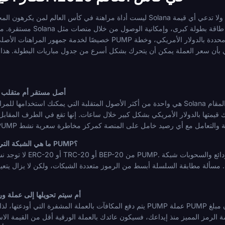
خصيصًا لخدمة جمهور المراهنات الأصلي للعملات المشفرة. إذا كنت ستستخدم PUMP للمراهنة
هل PUMP أصل مستقر أم متق
ا بالدولار الأمريكي بشكل كبير خلال ساعات. إنها تقع في الطرف المقابل من الطيف من العم
ما هي الشبكة التي يجب أن أستخدمها لإيداعات وسحوبات PUMP؟
 مطابقة السلسلة أبسط من الرموز متعددة الشبكات، ولكن لا يزال يتعين عليك التأكد من أنك ترسل 
هل سأستلم المدفوعات بـ PUMP أم سيتم تحويلها إلى عم