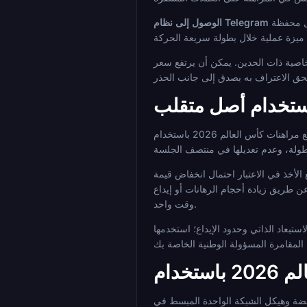
ل التي تتطلب حساب تبادل
ن يرتفع سعر TON وكذلك ينخفض، والمراهنون الذين يمتلكون TON ويرون تقديرًا خلال البطولة يحصلون فعليًا على عائد إضافي
استخدام أصل متقلب
تجمع مراهنات كأس العالم 2026 باستخدام Toncoin بين شكلين من المخاطر المالية: عدم اليقين المتأصل في نتائج الرياضة وتقلب أسعار الأصل نفسه. يتطلب التعامل المسؤول مع كليهما وضع
ورقية بشكل مستقل عن نتائج مراهناتك. تعامل مع التعرض لأسعار العملات المشفرة
في أثناء الانخفاض، حيث يؤدي ذلك إلى تفاقم نوعي المخاطر في
وقت واحد.
بعاد الذاتي وحدود الإيداع؛ استخدمها
فعالًا من الناحية الفنية للمراهنة على كأس العالم باستخدام Toncoin. يقلل تكامل