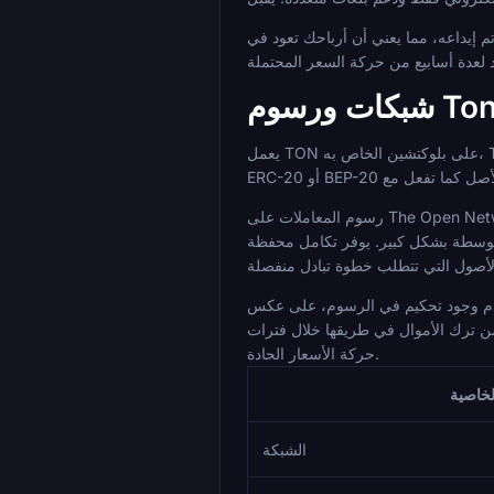
ي TON وتحتفظ بالتعرض الكامل لحركة السعر. قد تقوم
م Toncoin
يعمل TON على بلوكتشين الخاص به، The Open Network، بدلاً من أن يكون رمزًا على Ethereum أو سلسلة مضيفة أخرى. هذا تمييز مهم للمراهنين. أنت لا تختار بين إصدارات TRC-20 أو
رسوم المعاملات على The Open Network منخفضة، وأوقات التأكيد سريعة نسبيًا مقارنة بسلاسل إثبات العمل الأقدم. لأغراض المراهنة العملية، يعني هذا أن الإيداعات عادة ما تتم دون انتظار
ا مسارًا ثانويًا يستخدمه العديد من حاملي TON بالفعل، مما يمكن أن
 أن يؤدي اختيار TRC-20 بدلاً من ERC-20 إلى تقليل التكاليف بشكل كبير. مع TON، تكون الشبكة ثابتة،
 من ترك الأموال في طريقها خلال فترات
حركة الأسعار الحادة.
لخاصية
الشبكة