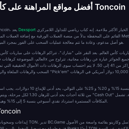
أفضل مواقع المراهنة على كأس العالم باستخدام Toncoin
الخيار الأكثر ملاءمة. إنه كتاب رياضي للتداول اللامركزي (GambleFi) أصلي لـ Web3 يعمل منذ عام 2022، مبني حول الوصول
Dexsport
للمراهنة على كأس العالم باستخدام Toncoin، يعد
القائم على المحفظة بدلاً من منصة العملات الورقية مع إضافة العملات المشفرة كفكرة لاحقة. يمكنك الاتصال عبر etaMask
شخصية عند التسجيل. TON هو أصل مدعوم، وعادة ما تتم معالجة عمليات السحب على الفور بمجرد الموافقة عليها.
40,000 دولار أمريكي للمركز الأول وصولًا إلى 50 دولارًا أمريكيًا للمراكز من 41 إلى 50. لا يتم احتساب سوى الره
السحب والرهانات الملغاة والرهانات المستردة. يوجد أيضًا توقع مجاني "Pick'em" 
يسري عرض الترحيب الرياضي على الودائع الثلاثة الأولى: ره
من ثلاثة أحداث بحد أدنى للرهان 1.30 لكل مرحلة، ويتم إيداع
المكافآت المستمرة استرداد نقدي أسبوعي بنسبة 5 إلى 15% وهيكل رهانات مجانية شهرية لنادي الرياضة.
كتب رياضية بديلة تدعم in