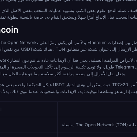
لة الدفع. تقوم بعض الكتب بتسوية عمليات السحب بنفس الأصل الذي تم إيداعه، مما يعني أن أرباحك تعود ف
شبكات ورسو
طويل، ولا تؤدي تكلفة الرسوم إلى تآكل التحويلات الصغيرة أو المتوسطة بشكل كبير. يوفر تكامل محفظة Telegram أيضً
يجعل نقل الأموال إلى منصة مراهنة أكثر سلاسة مما هو عليه الحال مع الأصول التي تتطلب خطوة تبادل منفصلة.
هيكل الشبكة الواحدة يعني عدم وجود تحكيم في الرسوم، على عكس USDT حيث يمكن
 إدارته هو ببساطة التوقيت: بدء الإيداعات والسحوبات عندما تنوي ذلك، بدلاً
ا
The Open Netwo) الأصلية