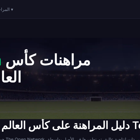
المراحل ▾
مراهنات كأس
n
العالم
دام Toncoin