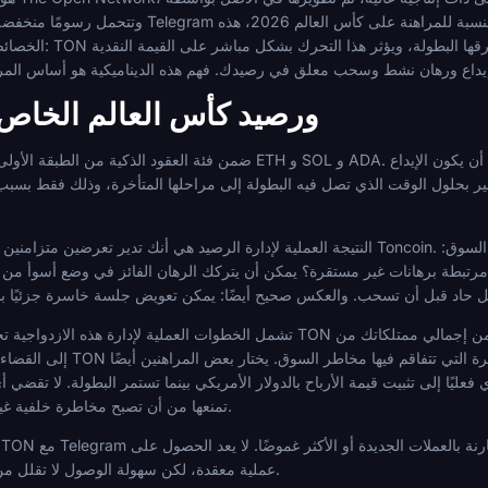
وتتحمل رسومًا منخفضة، وتستفيد من التكامل العميق مع نظام Telegram
الخصائص مهمة، ولكن كذلك حقي
تقلب Toncoin ورصيد كأس العالم الخا
ير بحلول الوقت الذي تصل فيه البطولة إلى مراحلها المتأخرة، وذلك فقط بسبب 
النتيجة العملية لإدارة الرصيد هي أنك تدير تعرضين متزامنين عندما تراهن على كأس العالم باستخدام Toncoin. الأول 
تشمل الخطوات العملية لإدارة هذه الازدواجية تحديد حجم رصيد المراهنة الخاص بك من TON كجزء محدد
إلى القضاء على تعرضك الأوسع. سحب الأر
يًا إلى تثبيت قيمة الأرباح بالدولار الأمريكي بينما تستمر البطولة. لا تقضي أ
تمنعها من أن تصبح مخاطرة خلفية غير مدارة خلال منافسة تستمر لمدة شهر.
Toncoin عملية معقدة، لكن سهولة الوصول لا تقلل من مخاطر السعر بمجرد حيازته.