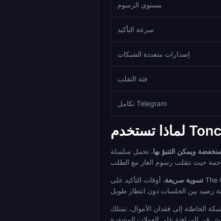
مستوى الرسوم
سرعة التأكيد
إصدارات متعددة الشبكات
فئة التقلب
تكامل Telegram
نخفضة ويمكن التنبؤ بها.
تحمل سلسلة TON الأصلية رسومًا منخفضة باستمرار. لبطولة قد تقوم فيها بالعديد من الإيداعات والسحوبات على مدى عدة أسابيع، تتراكم هذه الكفاءة
تسوية سريعة.
أوقات التأكيد على The Open Network سريعة. تصل الأموال عادة إلى المنصة على الفور بعد الإرسال، وهو أمر مهم عندما تريد التصرف في أسواق ما قبل المباراة قبل ركلة
TON سلسلة أصلية واحدة. لا يوجد قرار TRC-20 مقابل ERC-20