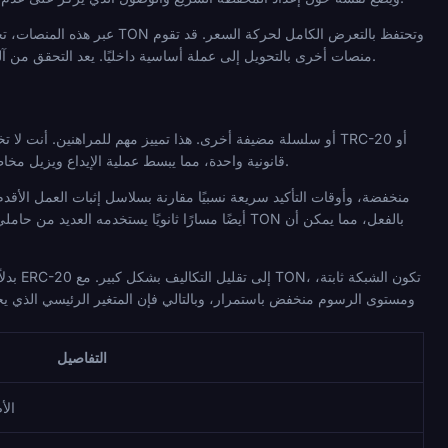
عبر هذه المنصات، تختلف عم
منصات أخرى بالتحويل إلى عملة أساسية داخليًا. يعد التحقق من آليات السحب قبل الإيداع أمرًا سهلاً ويستحق القيام به، خاصة بالنسبة لبطولة تمتد لعدة أسابيع من حركة السعر المحتملة.
ERC-20 أو BEP-20 من نفس الأصل كما تفعل مع USDT؛ هناك شبكة TON قانونية واحدة، مما يبسط عملية الإيداع ويزيل مخاطر الإرسال إلى عنوان شبكة غير متطابق.
ومستوى الرسوم منخفض باستمرار، وبالتالي فإن المتغير الرئيسي الذي يجب
التفاصيل
سلسلة rk (TON