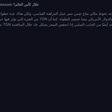
كيف يمكنني التحوط من مخاطر سعر Toncoin خلال كأس العالم؟
د تحوط مثالي متاح ضمن سير عمل المراهنة القياسي، ولكن هناك عدة خطوات عملية تقلل من التعرض. سحب أرباح TON عل
من الفترة التي تؤثر فيها حركة السعر على أموالك. تحويل جزء من TON المسح