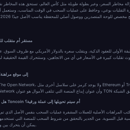
هل Toncoin مستقر أم متق
ما هي أفضل شبكة لإرسال Toncoin إلى موقع مراهن
هل سيتم دفع أرباحي من كأس العالم بعملة Toncoin أم سيتم تحويلها إلى عملة ورقية؟
 المراهنات الأصلية للعملات المشفرة عمليات السحب بنفس الأصل الذي تم إيداعه، مما يعن
اسية قبل التسوية. من الجدير بالتحقق من شروط السحب للمنصة التي تستخدمها 
TON يمكن أن يتحرك بين وقت تسوية الرهان ووقت السحب.