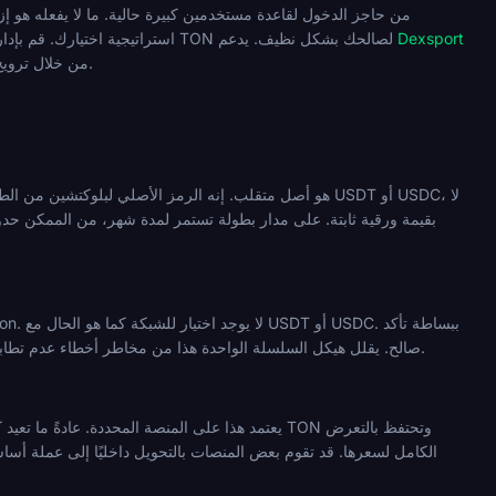
Dexsport
استراتيجية اختيارك. قم بإدارة التقلبات بوعي، وحافظ على عمليات السحب في الوقت المناسب، وستعمل آليات المراهنة على كرة القدم باستخدام TON لصالحك بشكل نظيف. يدعم
TON بشكل أصلي ويرسخ تجربة FIFA 2026 من خلال ترويج مخصص للوحة المتصدرين ووصول أصلي للمحفظة يناسب الأصل جيدًا.
من أنك ترسل TON على The Open Network وأن عنوان إيداع المنصة التي تتلقى الأموال هو عنوان TON صالح. يقلل هيكل السلسلة الواحدة هذا من مخاطر أخطاء عدم تطابق الشبكة.
يعتمد هذا على المنصة المحددة. عادةً ما تعيد كتب
الكامل لسعرها. قد تقوم بعض المنصات بالتحويل داخليًا إلى عملة أس