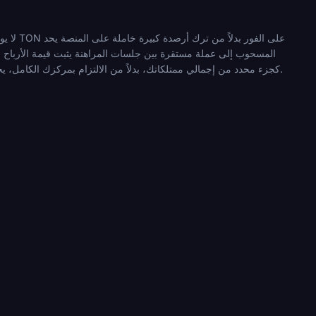
لا يوج
تحديد حجم رصيد المراهنة الخاص بك من TON كجزء محدد من إجمالي ممتلكاتك، بدلاً من الالتزام بمركزك الكامل، يحد أيضًا من الجانب السلبي إذا انخفض السعر بشكل حاد خلال المنافسة.