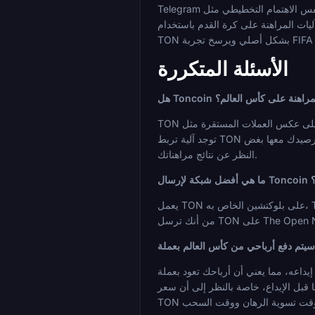
Telegram من حاجز الدخول لقاعدة مستخدمين كبيرة حالية. ما لا يفعله هو إزالة مخاطر السعر، وعبر بطولة طويلة مثل كأس العالم، تستحق هذه المخاطر نفس الاهتمام التخطيطي مثل
الأسئلة المتكررة
لب للمراهنة على كأس العالم؟
TON هو أصل متقلب. إنه الرمز الأصلي لبلوكتشين من الطبقة الأولى للعقود الذكية، ويتقلب سعره بالدولار الأمريكي مع ظروف السوق. على عكس العملات المستقرة مثل USDT أو USDC، لا
توجد آلية تربط TON بقيمة ورقية ثابتة. على مدار بطولة تستمر لمدة شهر، من الممكن حدوث تقلبات كبيرة في الأسعار في أي من الاتجاهين، وستتحرك القيمة الحقيقية لرصيدك معها بغض
النظر عن نتائج مراهناتك.
ة؟
يعمل TON على بلوكتشين الخاص به، The Open Network، ولا يوجد كرمز على سلاسل أخرى مثل Ethereum أو Tron. لا يوجد اختيار للشبكة كما هو الحال مع USDT أو USDC. ببساطة تأكد
ي أن أرباحك تعود بعملة TON وتحتفظ بالتعرض
قبل الإيداع، خاصة بالنظر إلى أن سعر