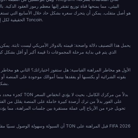
الحقيقية لكل إيداع ورهان نشط وسحب معلق في رصيدك. فهم هذه الديناميكية هو أساس المراهنة الرشيدة على كرة القدم باستخدام Toncoin.
الذي يتم في بداية مرحلة المجموعات ذا قيمة أكبر أو أقل بشكل كب
إذا انخفض سعر TON بشكل حاد قبل أن تسحب. والعكس صحيح أيضًا: يمكن تعويض جلسة خاسرة جزئيًا بارتفاع في السعر.
تحويل جزء من الأرباح إلى عملة مستقرة بين جلسات المراهنة، مما يؤدي فعل