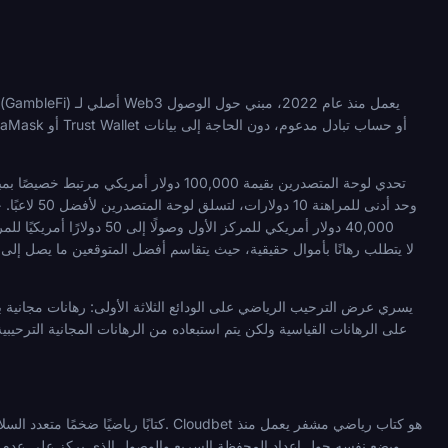
فترة طويلة مع تسجيل الدخول بالبريد الإلكتروني فقط ودعم بلغات متعددة. يقبل Punkz أيضًا TON ويضع نفسه حول إعداد المحفظة السريع والوصول الذي يركز على عدم الكشف عن الهوية.