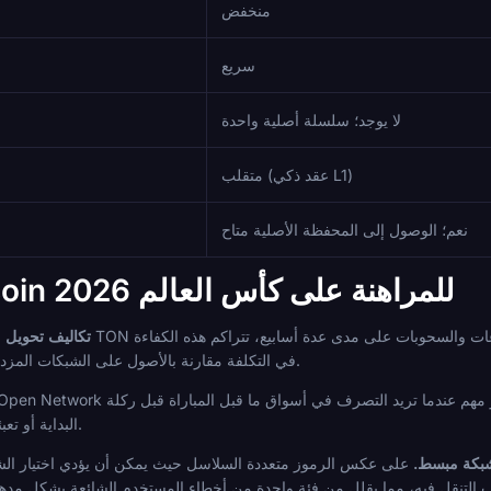
منخفض
سريع
لا يوجد؛ سلسلة أصلية واحدة
متقلب (عقد ذكي L1)
نعم؛ الوصول إلى المحفظة الأصلية متاح
لماذا تستخدم Toncoin للمراهنة على كأس العالم 2026
تكاليف تحويل م
في التكلفة مقارنة بالأصول على الشبكات المزدحمة حيث تتقلب رسوم الغاز مع الطلب.
البداية أو تعبئة رصيد بين الجلسات دون انتظار طويل.
شبكة مبسط.
على عكس الرموز متعددة السلاسل حيث يمكن أن يؤدي اختيار الشبكة الخاطئة إلى فقدان الأموال، تمتلك 