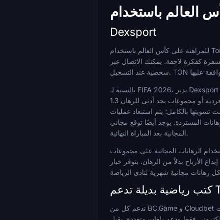
Dexsport
M أو Trust Wallet أو حساب تبادل مدعوم، دون الحاجة إلى بيانات
بالنسبة لـ FIFA 2026، يدير Dexsport تحدي لوحة المتصدرين بقيمة 100,000 دولار أمريكي مرتبط خصيصًا بمباريات كأس العالم. بعد النقر على "شارك"، تتراكم الرهانات على مباريات كأس
العالم، الموضوعة كرهانات فردية أو مجموعات بحد أدنى للرهان 1.3x وحد أدنى للمراهنة 10 دولارات، لتسلق لوحة المتصدرين لأفضل 50 لاعبًا. جميع الجوائز عبارة عن رهانات مجانية، تتراوح من
انات ذات الأموال الحقيقية التي تمت تسويتها بالكامل؛ يتم استبعاد عمليات
لا يتطلب رهانًا بأموال حقيقية، حيث يتقاسم أفضل المتوقعين ما يصل إلى 10,000 دولار أمريكي في الرهانات
المجانية بعد المباراة النهائية.
انات مجانية بنسبة 15% و 20% و 25% على التوالي، بحد أدنى للإيداع 10 دولارات. يجب استخدام الرهانات المجانية على مجموعات
 الأرباح بدلاً من الرهان. يتوفر خيار "Cash Out" على الرهانات القياسية ولكن يتم استبعاده من الرهانات المجانية الترحيبية. تشمل
Tonco
تدعم كل من BC.Game و Cloudbet إيداعات وسحوبات TON. تدير BC.Game كتابًا رياضيًا ضخمًا متعدد السلاسل وكازينو بقائمة واسعة من الأصول. Cloudbet هو كتاب رياضي مشفر يعمل منذ