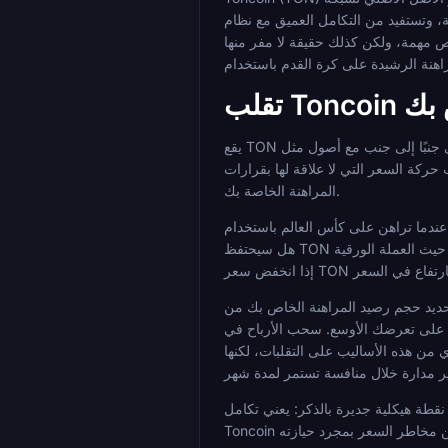
 البيئي، مما يمنحها قناة توزيع تفتقر إليها معظم رموز العقود الذكية. بالنسبة للمراهنة على كأس العالم 2026، هذه
قة لا مفر منها: TON هو أصل متقلب. يمكن أن يتحرك سعره بشكل حاد خلال الأسابيع التي تستغرقها البطولة، ويؤثر هذا التحرك بشكل مباشر على القيمة النقدية
ص بك
يقع TON ضمن فئة العقود الذكية من الطبقة الأولى جنبًا إلى جنب مع أصول مثل ETH و SOL و ADA. يحمل هذا التصنيف دلالة واضحة: قيمته بالدولار الأمريكي ليست ثابتة. يمكن أن يكون الإيداع
حركة السعر التي لا علاقة لها بقرارات
المراهنة الخاصة بك.
هو مخاطر المراهنة القياسية: هل ستفوز اختياراتك؟ الثاني هو مخاطر السوق:
هل سيحتفظ TON بقوته الشرائية أو يكتسبها أو يفقدها بينما أموالك موجودة على المنصة أو مرتبطة برهانات غير مستقرة؟ يمكن أن يتركك الرهان الفائز في وضع أسوأ من حيث العملة الورقية
 من إجمالي ممتلكاتك من TON بدلاً من مركزك الكامل، بحيث لا يؤدي انخفاض السعر
باح في TON على الفور بدلاً من ترك أرصدة كبيرة خاملة على المنصة يقلل من الفترة التي تتفاقم فيها مخاطر السوق. يختار بعض المراهنين أيضًا
ي من هذه الأساليب على التقلبات، لكنها
نقطة هيكلية جديرة بالذكر: يعني تكامل TON مع Telegram أن السيولة وسهولة الوصول نسبيًا مقارنة بالعملات الجديدة أو الأكثر غموضًا. لا يعد الحصول على TON قبل المراهنة على FIFA 2026