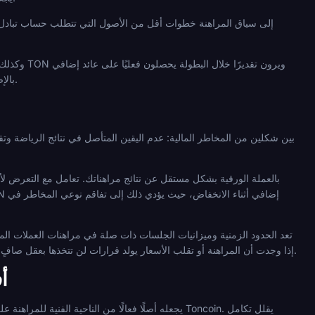
بالإضافة إلى أي أرباح مراهنة. المخاطر متماثلة، ولكن الجانب الإيجابي موجود ويستحق الاعتراف به بصدق إلى جانب الحذر.
تعد الحدود الزمنية وميزانيات الجلسات ذات صلة في مراهنات العملات الم
إذا وجدت أن المراهنة أو تقلب الأسعار يولد قرارات لن تتخذها بعقل صافٍ. إذا توقفت المقامرة عن أن تكون ترفيهًا، فتوقف واطلب الدعم من خلال خدمة المقامرة المسؤولة الوطنية الخاصة بك.
مراهن