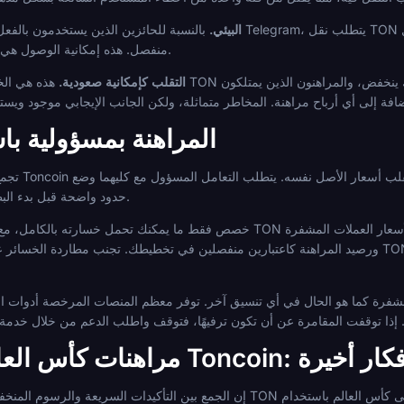
الوصول إلى نظام Telegram البيئي.
بالنسبة للحائزين الذين يستخدمون بالفعل محفظة Telegram، يتطلب نقل TON إلى سياق المراهنة خطوات أقل من الأصو
منفصل. هذه إمكانية الوصول هي ميزة عملية خلال بطولة سريعة الحركة.
التقلب كإمكانية صعودية.
هذه هي الخاصية ذات الحدين. يمكن أ
المراهنة بمسؤولية ب
حدود واضحة قبل بدء البطولة، وعدم تعديلها في منتصف الجلسة.
خصص فقط ما يمكنك تحمل خسارته بالكامل، مع الأخذ في الاعتبار احتمال انخفاض قيمة TON بالعملة ال
ورصيد المراهنة كاعتبارين منفصلين في تخطيطك. تجنب مطاردة الخسائر عن طريق زيادة أحجام الرهانات أو إيداع TON إضا
شفرة كما هو الحال في أي تنسيق آخر. توفر معظم المنصات المرخصة أدوات الاست
ات كأس العالم 2026 باستخدام Toncoin: أفكار أخيرة
إن الجمع بين التأكيدات السريعة والرسوم المنخفضة وهيكل الشبكة الواحدة المبسط في TON يجعله أصلًا 