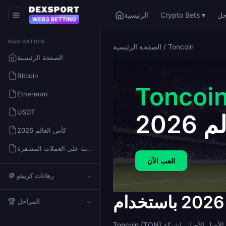
Crypto Bets ▾
الرئيسية
NAVIGATION
Toncoin
/
الصفحة الرئيسية
الصفحة الرئيسية
Bitcoin
Toncoi
Ethereum
USDT
 2026
كأس العالم 2026
كيفية المراهنة على العملات المشفرة
العب الآن
🪙 رهانات كريبتو
🏆 المراحل
Toncoin (TON) هو الأصل الأصلي لشبكة The Open Network، وهي بلوكتشين من الطبقة الأولى ذات إنتاجية عالية، تم تطويرها في الأصل بواسطة Telegram. تعالج المعاملات بسرعة،