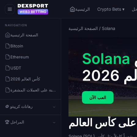
Crypto Bets ▾
الرئيسية
NAVIGATION
Solana
/
الصفحة الرئيسية
الصفحة الرئيسية
Bitcoin
مراهنات كأس
Solana
Ethereum
USDT
 2026
كأس العالم 2026
كيفية المراهنة على العملات المشفرة
العب الآن
🪙 رهانات كريبتو
🏆 المراحل
Solana (SOL) هي سلسلة كتل ذات إنتاجية عالية للعقود الذكية، تُعرف بإنهاء المعاملات في أقل من ثانية ورسوم نادراً ما تتجاوز جزءاً من السنت. بالنسبة لبطولة تستمر شهراً كاملاً مثل كأس