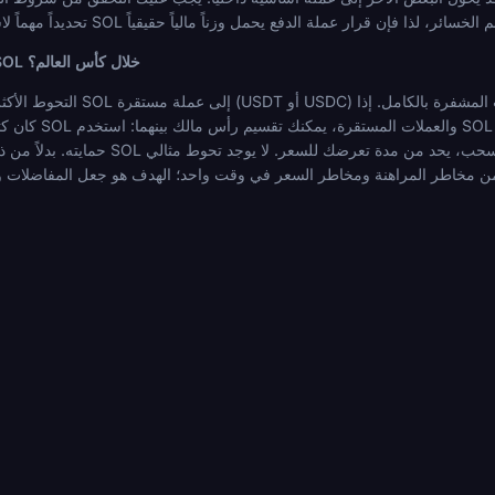
كيف يمكنني التحوط من مخاطر سعر SOL خلال كأس العالم؟
التحوط الأكثر وضوحاً هو تحويل جزء من أرباح
كان كتاب المراهنات ال
حمايته. بدلاً من ذلك، الاحتفاظ بالحد الأدنى المطلوب