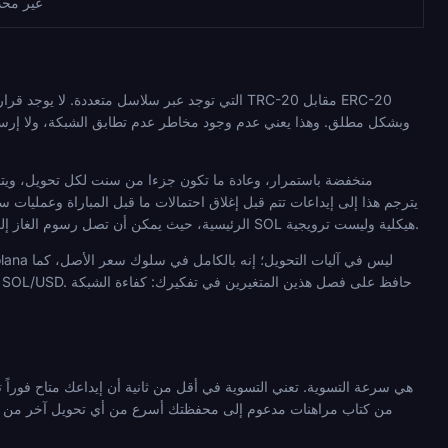
غير محد
هذا بتحويل ERC-20 على شبكة Ethereum الرئيسية، حيث يمكن أن تصل رسوم الغاز إلى عدة دولارات وتختلف أوقات التأكيد باختلاف ازدحام الشبكة. ميزة سرعة SOL هيكلية وليست ترويجية.