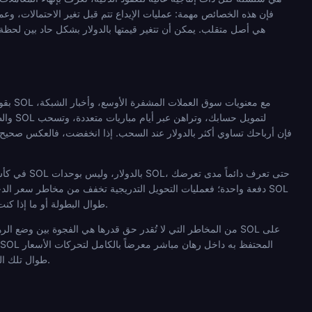
والظر
طوال البطولة أو ما إذا كنت تنوي السحب والتحويل بعد كل فوز كبير. لا توجد إجابة صحيحة عالمياً، ولكن يجب أن يكون القرار مدروساً وليس سلبياً.
طوال تلك الفترة. إذا كانت استراتيجيتك تعتمد على أسواق الرهانات المباشرة، فضع هذه المدة في اعتبارك عند التفكير في المخاطر.