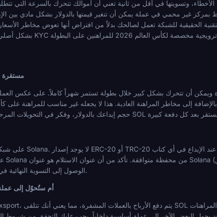
طاء، وتسويتها في أقل من ثانية تعني أن أموالك تتحرك بالسرعة التي تتطلبها
ار، ودع المزايا التقنية الحقيقية للشبكة تعمل لصالحك بدلاً من افتراض أنها تعوض مخاطر الأسعار
هل Solana م
الوصول إلى التسوية النهائية في أقل من ثانية في ظل الظروف العادية.
هل ستُدفع أرباحي بعملة SOL أم ستُحوّل
وقد يحول البعض الآخر إلى عملة أساسية داخلياً. يجب عليك التحقق من شروط