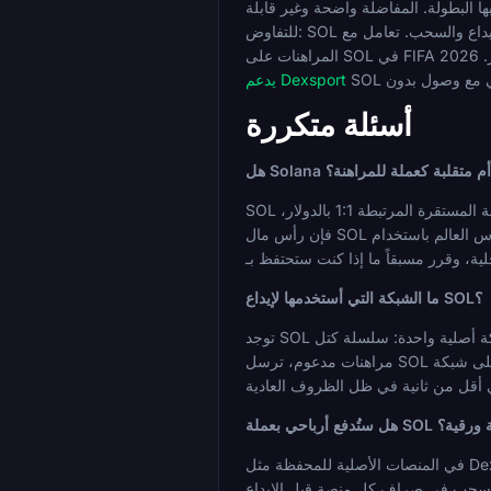
 البطولة. المفاضلة واضحة وغير قابلة
للتفاوض: SOL هو أصل متقلب، وبطولة تستمر شهراً كاملاً هي فترة طويلة للاحتفاظ بمركز غير محمي في عملة يمكن أن تتغير قيمتها بالدولار بشكل مادي بين الإيداع والسحب. تعامل مع
.
يدعم Dexsport
أسئلة متكررة
ستقرة أم متقلبة كعملة للمراهنة؟
SOL هو أصل متقلب. تتقلب قيمته بالدولار مع ظروف سوق العملات المشفرة ويمكن أن تتحرك بشكل كبير خلال بطولة تستمر شهراً كاملاً. على عكس العملة المستقرة المرتبطة 1:1 بالدولار،
فإن رأس مال SOL يحمل مخاطر سعرية بالإضافة إلى مخاطر المراهنة العادية. هذا لا يجعله غير مناسب للمراهنة على كأس العالم باستخدام SOL، ولكنه يتطلب إدارة واعية لرأس المال: حدد
ما الشبكة التي أستخدمها لإيداع SOL؟
توجد SOL على شبكة أصلية واحدة: سلسلة كتل Solana. لا يوجد إصدار ERC-20 أو TRC-20 للتنقل فيه، مما يجعله أبسط في الاستخدام من الأصول متعددة السلاسل. عند الإيداع في أي كتاب
مراهنات مدعوم، ترسل SOL على شبكة Solana من محفظة متوافقة. تأكد من أن عنوان الاستلام هو عنوان Solana (سيبدأ بتنسيق Solana قياسي) قبل البث. الرسوم جزء من السنت، ويتم
 إلى عملة ورقية؟
في المنصات الأصلية للمحفظة مثل Dexsport، يتم دفع الأرباح بالعملات المشفرة، مما يعني أنك تتلقى SOL مرة أخرى في محفظتك بدلاً من التحويل إلى عملة ورقية. في كتب المراهنات
 السحب في صراف كل منصة قبل الإيداع