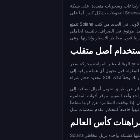
 شبكة Ethereum الرئيسية، ستتراكم تكاليف الغاز لهذه
تتمتع Solana أيضاً بعمق تبني حقيقي في مجال المراهنات على العملات المشفرة. إنها ليست أصلًا متخصصاً أو تجريبياً على هذه المنصات؛ إنها خيار إيداع من الدرجة الأولى في العديد من كتب
صراف. بالنسبة لحاملي SOL الذين يرغبون في
استخدام أصل متقلب
ير المواتية وحركة سعر SOL السلبية في نفس
S. تعامل مع هذا الرقم على أنه سيناريو الخسارة القصوى وقم
منتصف البطولة على أمل أن يؤدي انتعاش الأسعار إلى تعويض خسائر المراهنة. هذا النهج يخلط بين مجمعي مخاطر
 وأعد التقييم. تتوفر أدوات المقامرة
 إذا توقفت المقامرة عن كونها نشاطاً
Solana هي خيار قوي تقنياً للمراهنة على العملات المشفرة في كأس العالم: سريعة ورخيصة ومدعومة على نطاق واسع عبر مشهد كتب المراهنات المشفرة. بساطتها كشبكة واحدة تزيل مخاطر