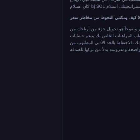
ك من SOL إلى عملة مستقرة (USDT أو USDC) بعد الدفعات الكبيرة، وذلك لتثبيت القيمة الدولارية دون الخروج من العملات المشفرة بالكامل. إذا
خاص بك يدعم حسابات SOL والعملات المستقرة، يمكنك تقسيم رأس مالك بينهما: استخدم SOL لخيارات الصعود والعملات المستقرة للجزء من رصيدك الذي ترغب في
 من SOL فقط للرهانات النشطة في محفظة ساخنة، وتحويل البقية فوراً بعد كل سحب، يحد من مدة تعرضك للسعر. لا يوجد تحوط مثالي