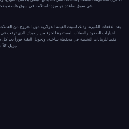
إذا كان استلام SOL تحديداً مهماً لاستراتيجيتك. استلام SOL في سوق صاعدة هو ميزة؛ استلامه في سوق هابطة يضخم الخسائر، لذا فإن قرار عملة الدفع يحمل وزناً مالياً حقيقياً.
يزيل كلاً من مخاطر المراهنة ومخاطر السعر في وقت واحد؛ الهدف هو جعل المفاضلات واضحة ومدروسة بدلاً من تركها للصدفة.