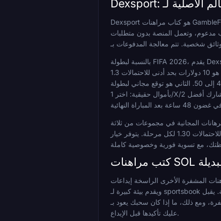
Dexsport هو كتاب مراهنات GambleFi أصيل لـ Web3، مبني حول الوصول إلى المحفظة بدلاً من كتاب مراهنات تقليدي بالعملة الورقية مع إضافة العملات المشفرة كفكرة لاحقة. SOL هو أصل
طلبات KYC: سجل عبر البريد الإلكتروني، Telegram، MetaMask، Trust Wallet، أو بورصة مرتبطة مثل KuCoin أو Bitget، دون الحاجة إلى
بالنسبة لبطولة FIFA 2026، يقدم Dexsport ترويجيين مخصصين. الأول هو تحدي لوحة المتصدرين بقيمة 100,000 دولار: راهن على مباريات كأس العالم (فردية أو مركبة)، انقر على "شارك"،
وتسلق لوحة المتصدرين لأفضل 50 مصنفاً حسب حجم الرهانات المؤهلة. الحد الأدنى للرهان هو 10 دولارات بحد أدنى للاحتمالات 1.3x، وتُحتسب فقط الرهانات الحقيقية المستقرة بالكامل، وجميع
الجوائز عبارة عن رهانات مجانية تتراوح من 40,000 دولار للمركز الأول وصولاً إلى 50 دولاراً للمراكز من 41 إلى 50. الثاني هو توقع مجاني لبطولة FIFA World Cup Pick'em لا يتطلب رهاناً
بأموال حقيقية: اختر 1/X/2 في المباراة المميزة اليومية، سجل نقاطاً بناءً على الاحتمالات المؤكدة مضروبة في 100 (حد أقصى 1,000 نقطة لكل مباراة، الوقت الأصلي فقط)، ويتشارك أفضل
ى الثاني، و25% على الثالث، بحد أدنى للإيداع 10 دولارات، مع استخدام الرهانات المجانية في مجموعات من ثلاثة
راهنات SOL البديلة
لمراهنة على كأس العالم 2026 باستخدام SOL. يدعم BC.Game SOL إلى جانب مجموعة واسعة من الأصول الأخرى
ويقدم بيئة كبيرة لـ sportsbook وكازينو متعدد السلاسل مع أسواق كرة قدم حية عميقة. يقبل Cloudbet إيداعات SOL ويعمل ككتاب مراهنات منذ فترة طويلة من عصر Bitcoin مع تسجيل
 ومع ذلك، ما إذا كان سحبك يعود بـ SOL أو يتم تحويله يعتمد على إعدادات الصراف لكل منصة، والتي يجب
عليك تأكيدها قبل الإيداع.