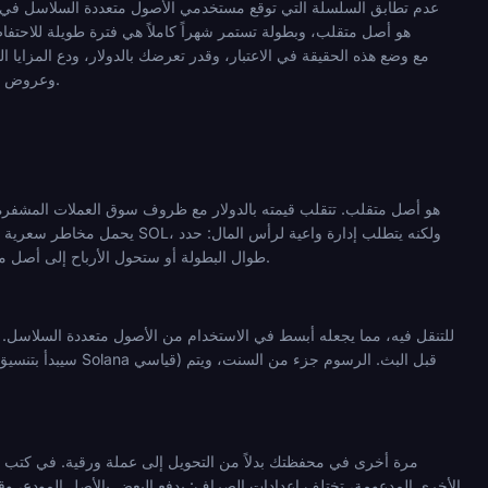
عدم تطابق السلسلة التي توقع مستخدمي الأصول متعددة السلاسل في الأخ
المراهنات على SOL في FIFA 2026 مع وضع هذه الحقيقة في الاعتبار، وقدر تعرضك بالدول
SOL بشكل أصلي مع وصول بدون KYC وعروض ترويجية مخصصة لكأس العالم 2026 للمراهنين على البطولة.
حجم إيداعك بالدولار، وفكر في التحويلات المرحلية، وقرر مسبقاً ما إذا كنت ستحتفظ بـ SOL طوال البطولة أو ستحول الأرباح إلى أصل مستقر بعد كل دفعة كبيرة.
الأخرى المدعومة، تختلف إعدادات الصراف: يدفع البعض بالأصل المودع، 