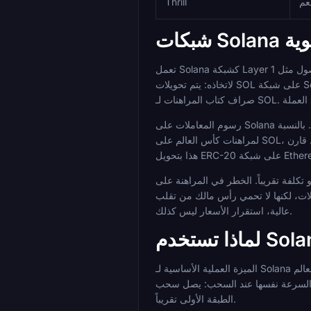
عم
Thrill
سوية
تعمل Solana كشبكة Layer 1 أصلية واحدة، مما يبسط عملية الإيداع بشكل كبير مقارنة بأصول مثل USDT أو USDC التي توجد عبر سلاسل متعددة. لا يوجد قرار TRC-20 مقابل ERC-20
لاتخاذه: يتم تحويلات SOL على شبكة Solana، وبشكل مطلق. وهذا يعني عدم وجود مخاطر عدم تطابق الشبكة، ولا إرسال عرضي عبر السلاسل، ولا حاجة للتحقق من السلسلة التي يستخدمها
رسوم المعاملات على Solana منخفضة باستمرار، وعادة ما تكون جزءا من سنت لكل تحويل، ويتم الوصول إلى التسوية النهائية في أقل من ثانية في ظل ظروف الشبكة العادية. بالنسبة
لمراهنات كأس العالم على SOL، يترجم هذا إلى إيداعات تتم قبل إغلاق احتمالات ما قبل المباراة وعمليات سحب تصل إلى محفظتك في غضون ثوانٍ من الموافقة بدلاً من دقائق أو ساعات. قارن
So ليس في آليات التحويل؛ إنه بالكامل في سلوك سعر الأصل، كما
SO. حافظ على فصل هذين المتغيرين في تفكيرك: كفاءة الشبكة
عالية، استقرار الأسعار ليس كذلك.
الميزة العملية الأساسية لـ Solana للمراهنة على كأس العالم FIFA 2026 باستخدام SOL هي سرعة التسوية. تعني التسوية في أقل من ثانية أن إيداعك متاح فوراً تقريباً بعد البث، وهو أمر مهم
 من كتاب مراهنات مدعوم إلى محفظتك أسرع من أي تحويل آخر من
الطبقة الأولى تقريباً.