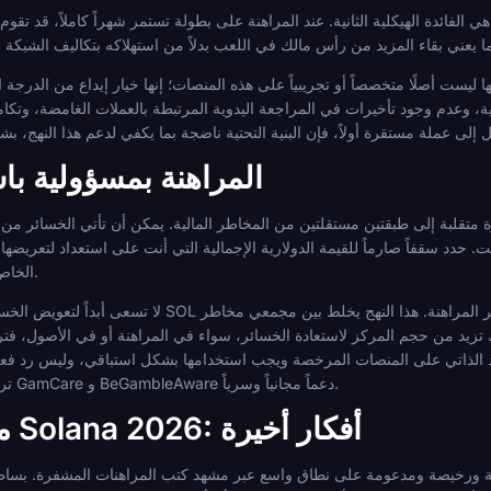
دة الهيكلية الثانية. عند المراهنة على بطولة تستمر شهراً كاملاً، قد تقوم بإيداعات وسحوبات متعددة. على
دم وجود تأخيرات في المراجعة اليدوية المرتبطة بالعملات الغامضة، وتكامل موثوق في ال
المراهنة بمسؤولية ب
ة إلى طبقتين مستقلتين من المخاطر المالية. يمكن أن تأتي الخسائر من نتائج الرهانات غ
 حدد سقفاً صارماً للقيمة الدولارية الإجمالية التي أنت على استعداد لتعريضها للبطولة قبل تحويل أي عملة ورقية إلى OL
بتحديد حجم شراء SOL الخاص بك وفقاً لذلك.
لا تسعى أبداً لتعويض الخسائر عن طريق تحويل أموال إضافية إلى SOL في 
د من حجم المركز لاستعادة الخسائر، سواء في المراهنة أو في الأصول، فتراجع
اد الذاتي على المنصات المرخصة ويجب استخدامها بشكل استباقي، وليس رد فعل.
ترفيهياً خاضعاً للتحكم، تقدم منظمات مثل GamCare و BeGambleAware دعماً مجانياً وسرياً.
مراهنات كأس العالم Solana 2026: أفكار أخيرة