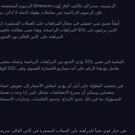
الرسوم المنخفضة هي الفائ
التحويلات بشكل كبير. أما على Solana، فإن الرسوم التراكمية عبر معاملات بطولة كاملة لا تُذكر، مما يعني بقاء المزيد من رأس مالك في اللعب بدلاً من استهلاكه بتكاليف الشبكة.
المراهنات الراسخة. وهذا يعني معالجة تنافسية، وع
المراهنة على كأس العالم دون التحويل إلى عملة مستقرة أولاً، فإن البنية التحتية ناضجة بما يكفي لدعم هذا النهج، بشرط قبول مخاطر الأسعار وإدارتها بوعي.
يؤدي الجمع بين المراهنات الرياضية وعملة مشفرة متقلب
الوقت.
منفصلين ويمكن أن يسرع الانخفاضات بشكل كبير. إذا وجدت نفسك تزي
المسؤولة بما في ذلك حدود الإيداع، وحدود الجلسات، وخيارات الاستبع