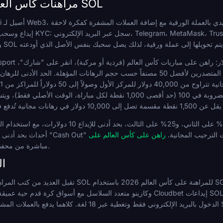
Dexsport: مراهنات كأس العالم الأصلية لـ SOL
إيداع وسحب مدعوم، وتعمل المنصة بدون مت
عرض الترحيب الرياضي يمتد عبر ثلاثة إيداعات: 15% على الأول، 20% عل
نه مستثنى من رهانات الترحيب المجانية.
مباشرة من محفظتك، مع تسوية فورية وخصوصية كاملة.
كتب م
تقبل العديد من كتب المراهنات المشفرة الأخرى الراسخة إيداعات SOL ل
الدخول بالبريد الإلكتروني فقط وتغطية عبر 18 لغة. كلاهما يدفع بالعملات المشفرة،