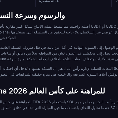
د
عملة مشفرة
ن
شبكات Solana والرسوم وسرعة الت
صراف كتاب المراهنات لـ SOL. الشبكة هي العملة.
التبعات العملية لإدارة رأس المال هي أن الشبكة نفسها لا تُدخل أي احتكاك أو تكلفة تقريباً. الخطر في المراهنة على lana
نوقش أعلاه. التسوية السريعة والرخيصة هي ميزة حقيقية للمراهنات في البطولات، لكنها لا تحمي رأس مالك من تقلب L/USD
لماذا تستخدم Solana للمراهنة على كأس العالم 2026
عندما تحاول اللحاق باحتمالات ما قبل المباراة التي تبدأ في دقائق. تنطبق السرعة نفسها عند السحب: يصل سحب SOL