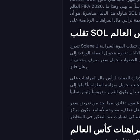
العالم FIFA 2026، فإن هذه الخصائص مهمة: عمليات الإيداع تتم قبل تغير الاحتمالات، وعمليات السحب تصل قبل أن تتحقق من هاتفك، وتكلفة تحويل الأموال لا تُذكر أساساً. ما يهم، وهذا ما
يتناوله هذا الدليل مباشرةً، هو أن SOL هي أصل متقلب. يمكن أن تتغير قيمتها بالدولار بشكل حاد بين لحظة الإيداع ولحظة وصول الدفع إلى محفظتك. فهم هذه الديناميكية هو أساس الإدارة
أس العالم
تندرج Solana بقوة ضمن فئة الأصول المتقلبة. على عكس العملة المستقرة المرتبطة 1:1 بالدولار، تتقلب القوة الشرائية لـ SOL مع معنويات سوق العملات المشفرة الأوسع، وأخبار الشبكة،
SO لتمويل حسابك، وتراهن عبر أيام مباريات متعددة، وتسحب
تفعت SOL، فإن أرباحك تساوي أكثر بالدولار عند السحب. إذا انخفضت، فالعكس صحيح، حتى على
رهان فائز.
هنات على SOL في كأس العالم قبل أن تضع رهاناً واحداً. قم بتحديد حجم إيداعك من SOL بالدولار، وليس بوحدات SOL، حتى تعرف دائماً مدى تعرضك
بأكملها إلى SOL دفعة واحدة؛ فعمليات التحويل التدريجية تخفف من مخاطر سعر الدخول. والأهم من ذلك، قرر مسبقاً ما إذا كنت مرتاحاً للاحتفاظ بـ SOL
قدرها هي الفجوة بين وضع الرهان وتسويته. تسوية الرهانات المباشرة على مباريات كأس العالم 2026 تتم في غضون دقائق، مما يحد من تعرض سعر SOL على
المحتفظ به داخل رهان مباشر معرضاً بالكامل لتحركات الأسعار