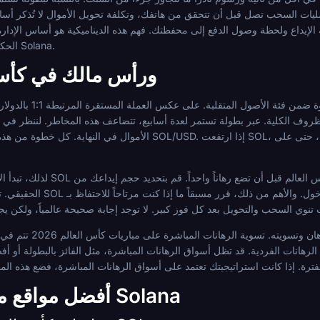
الحكيمة لرأس مال المراهنات الرياضية على Solana.
تقلب SOL ورأس مالك في ك
وف الكلية. عبر بطولة تستمر لعدة أسابيع، تتضاعف هذه المخاطر. لننظر في الآليات: تقوم بتحويل العملة الورقية إلى L
الأموال في النهاية. كل خطوة من هذه الخطوات تحمل سعر صرف مختلف لـ SOL/USD. إذا ار
لذلك، تبدأ الإدارة العملية لرأس مال المرا
الحقيقي. تجنب تحويل ميزانية البطولة 
من المخاطر التي لا تُقدر حق 
الرهانات الفردية. قد تظل أسواق الرهانات المباشرة، مثل الفائز بالبطولة أو أفضل هداف، مفتوحة لأسابيع. يكون مركز SOL 
أفضل مواقع مراهنات كأس العالم Solana