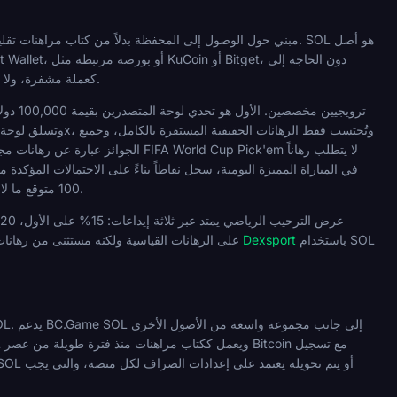
وثائق شخصية. تتم معالجة المدفوعات بـ SOL كعملة مشفرة، ولا يتم تحويلها إلى عملة ورقية، لذلك يصل سحبك بنفس الأصل الذي أودعته.
100 متوقع ما لا يقل عن 1,500 نقطة مقسمة تصل إلى 10,000 دولار في رهانات مجانية تُدفع في غضون 48 ساعة بعد المباراة النهائية.
باستخدام SOL
راهن على كأس العالم على Dexsport
أحداث بحد أدنى للاحتمالات 1.30 لكل مرحلة. يتوفر خيار "Cash Out" على الرهانات القياسية ولك