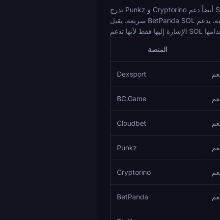
تدرج Punkz و Cryptorino أيضاً دعم SOL. تؤكد Punkz على إعداد المحفظة السريع والوصول المرتكز على عدم الكشف عن الهوية. تقدم Cryptorino بيئة KYC بسيطة مع عملية تسجيل
سريعة. يقبل BetPanda SOL ويضع نفسه حول الخصوصية والمدفوعات السريعة. يدعم Thrill SOL ضمن قائمة أصغر من الأصول. لا يتم وصف أي من هذه المنصات هنا كخيارات مفضلة؛ يتم
المنصة
عم
Dexsport
عم
BC.Game
عم
Cloudbet
عم
Punkz
عم
Cryptorino
عم
BetPanda