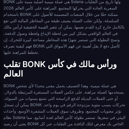
BONK هي عملة ميمية أصلية مبنية على Solana ولها تاريخ من التقلبات
السعرية الحادة التي يحركها المجتمع. المراهنة على كأس العالم 2026
باستخدام BONK ممكنة حقًا من خلال المنصات المصممة للأصول على
السلسلة، ولكن تقلب العملة يضيف طبقة من المخاطر المالية التي تقع
بالكامل خارج كرة القدم نفسها. يمكن أن تتغير القيمة الحقيقية لرأس مالك
في العالم الواقعي بشكل كبير بين لحظة الإيداع ولحظة وصول الدفعة،
وتمنح البطولة التي تستمر شهرًا هذه المخاطر مساحة كبيرة للتحرك. إن
فهم كيفية تصرف BONK كأصل دفع لا يقل أهمية عن فهم الأسواق التي
تخطط للمراهنة عليها.
تقلب BONK ورأس مالك في كأس
العالم
BONK هي عملة ميمية، وهذا التصنيف يحمل معنى محددًا لأي شخص
يستخدمها كعملة مراهنة. على عكس العملات المستقرة المرتبطة بالدولار،
أو حتى العملات البديلة للدفع الراسخة التي تتمتع بسنوات من السيولة،
يمكن أن تسجل BONK تحركات بنسب مئوية مزدوجة الرقم في يوم واحد.
تؤثر معنويات المجتمع، وظروف سوق العملات المشفرة الأوسع، وأحداث
نظام Solana البيئي في سعرها. تستمر بطولة كأس العالم لعدة أسابيع، مما
يعني أن رصيد BONK الخاص بك معرض لتلك النافذة من التقلبات عبر كل