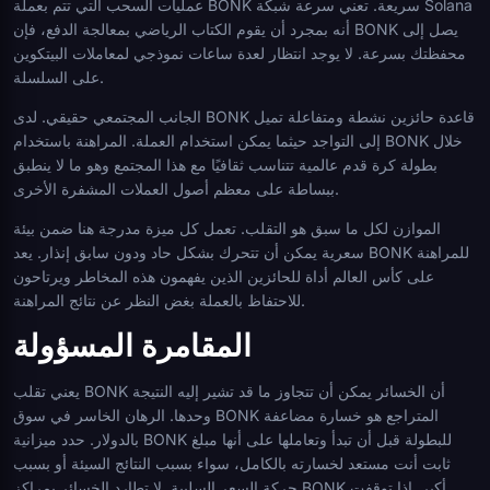
عمليات السحب التي تتم بعملة BONK سريعة. تعني سرعة شبكة Solana
أنه بمجرد أن يقوم الكتاب الرياضي بمعالجة الدفع، فإن BONK يصل إلى
محفظتك بسرعة. لا يوجد انتظار لعدة ساعات نموذجي لمعاملات البيتكوين
على السلسلة.
الجانب المجتمعي حقيقي. لدى BONK قاعدة حائزين نشطة ومتفاعلة تميل
إلى التواجد حيثما يمكن استخدام العملة. المراهنة باستخدام BONK خلال
بطولة كرة قدم عالمية تتناسب ثقافيًا مع هذا المجتمع وهو ما لا ينطبق
ببساطة على معظم أصول العملات المشفرة الأخرى.
الموازن لكل ما سبق هو التقلب. تعمل كل ميزة مدرجة هنا ضمن بيئة
سعرية يمكن أن تتحرك بشكل حاد ودون سابق إنذار. يعد BONK للمراهنة
على كأس العالم أداة للحائزين الذين يفهمون هذه المخاطر ويرتاحون
للاحتفاظ بالعملة بغض النظر عن نتائج المراهنة.
المقامرة المسؤولة
يعني تقلب BONK أن الخسائر يمكن أن تتجاوز ما قد تشير إليه النتيجة
وحدها. الرهان الخاسر في سوق BONK المتراجع هو خسارة مضاعفة
بالدولار. حدد ميزانية BONK للبطولة قبل أن تبدأ وتعاملها على أنها مبلغ
ثابت أنت مستعد لخسارته بالكامل، سواء بسبب النتائج السيئة أو بسبب
حركة السعر السلبية. لا تطارد الخسائر بمراكز BONK أكبر. إذا توقفت