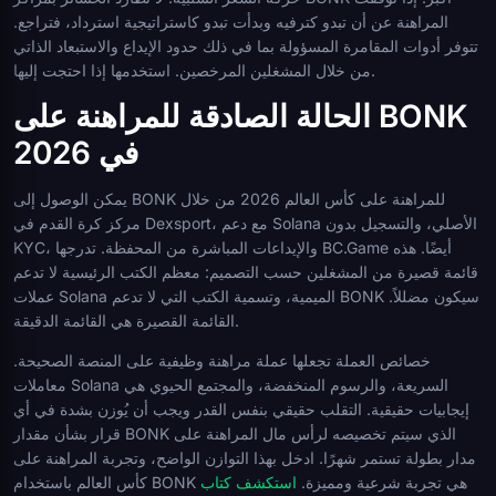
المراهنة عن أن تبدو كترفيه وبدأت تبدو كاستراتيجية استرداد، فتراجع.
تتوفر أدوات المقامرة المسؤولة بما في ذلك حدود الإيداع والاستبعاد الذاتي
من خلال المشغلين المرخصين. استخدمها إذا احتجت إليها.
الحالة الصادقة للمراهنة على BONK
في 2026
يمكن الوصول إلى BONK للمراهنة على كأس العالم 2026 من خلال
مركز كرة القدم في Dexsport، مع دعم Solana الأصلي، والتسجيل بدون
KYC، والإيداعات المباشرة من المحفظة. تدرجها BC.Game أيضًا. هذه
قائمة قصيرة من المشغلين حسب التصميم: معظم الكتب الرئيسية لا تدعم
عملات Solana الميمية، وتسمية الكتب التي لا تدعم BONK سيكون مضللاً.
القائمة القصيرة هي القائمة الدقيقة.
خصائص العملة تجعلها عملة مراهنة وظيفية على المنصة الصحيحة.
معاملات Solana السريعة، والرسوم المنخفضة، والمجتمع الحيوي هي
إيجابيات حقيقية. التقلب حقيقي بنفس القدر ويجب أن يُوزن بشدة في أي
قرار بشأن مقدار BONK الذي سيتم تخصيصه لرأس مال المراهنة على
مدار بطولة تستمر شهرًا. ادخل بهذا التوازن الواضح، وتجربة المراهنة على
كأس العالم باستخدام BONK هي تجربة شرعية ومميزة.
استكشف كتاب