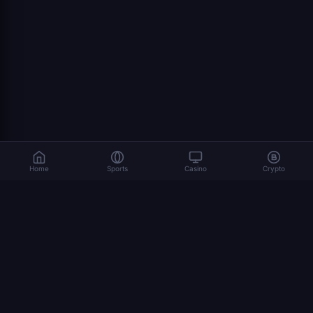
Home
Sports
Casino
Crypto
المراهنة تنطوي على مخاطر. العب بمسؤولية. 18+
© 2026 Dexsport. جميع الحقوق محفوظة.
التنقل