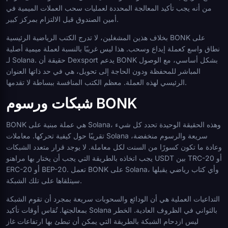
من أنه يجب تأكيد المعالجة المحددة لعمليات سحب العملات الميمية في
أمين الصندوق قبل الالتزام بمركز كبير.
بخلاف هذين المشغلين، لا تدرج الكتب الرياضية الرئيسية BONK على
نطاق واسع كعملة إيداع وسحب. هذا ليس غريبًا بالنسبة لعملة ميمية أصلية
لـ Solana. حقيقة أن Dexsport يدعم BONK بشكل أساسي، مع الوصول
المباشر للمحفظة ودون الحاجة إلى تحويل، هي في حد ذاتها العنوان
الرئيسي لهذه العملة. معظم الكتب المنافسة ببساطة لا تقدمها.
شبكات ورسوم BONK
BONK هي عملة مبنية على Solana، وهذه الحقيقة الوحيدة تحدد كل شيء
تقريبًا حول كيفية تحركها. معاملات Solana سريعة والرسوم منخفضة،
وعادة ما تكون كسورًا من السنت لكل معاملة. لا يوجد قرار متعدد الشبكات
يجب اتخاذه بالطريقة التي يجب أن يختار بها مراهنو USDT بين TRC-20 أو
ERC-20 أو BEP-20. تعمل BONK على Solana، وأي كتاب رياضي يقبلها
سيتلقاها على تلك الشبكة.
التداعيات العملية هي أن الودائع والسحوبات سريعة بمجرد أن تقوم الشبكة
بمعالجتها. تُقاس أوقات تأكيد Solana بالثواني في الظروف العادية. الخطر
ليس ازدحام الشبكة بالطريقة التي يمكن أن تبطئ بها ارتفاعات غاز