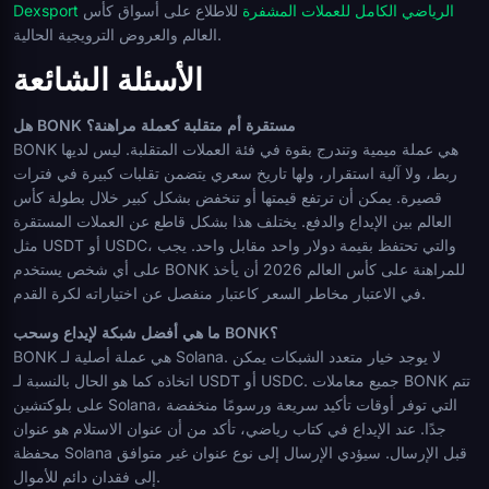
Dexsport الرياضي الكامل للعملات المشفرة
للاطلاع على أسواق كأس
العالم والعروض الترويجية الحالية.
الأسئلة الشائعة
هل BONK مستقرة أم متقلبة كعملة مراهنة؟
BONK هي عملة ميمية وتندرج بقوة في فئة العملات المتقلبة. ليس لديها
ربط، ولا آلية استقرار، ولها تاريخ سعري يتضمن تقلبات كبيرة في فترات
قصيرة. يمكن أن ترتفع قيمتها أو تنخفض بشكل كبير خلال بطولة كأس
العالم بين الإيداع والدفع. يختلف هذا بشكل قاطع عن العملات المستقرة
مثل USDT أو USDC، والتي تحتفظ بقيمة دولار واحد مقابل واحد. يجب
على أي شخص يستخدم BONK للمراهنة على كأس العالم 2026 أن يأخذ
في الاعتبار مخاطر السعر كاعتبار منفصل عن اختياراته لكرة القدم.
ما هي أفضل شبكة لإيداع وسحب BONK؟
BONK هي عملة أصلية لـ Solana. لا يوجد خيار متعدد الشبكات يمكن
اتخاذه كما هو الحال بالنسبة لـ USDT أو USDC. جميع معاملات BONK تتم
على بلوكتشين Solana، التي توفر أوقات تأكيد سريعة ورسومًا منخفضة
جدًا. عند الإيداع في كتاب رياضي، تأكد من أن عنوان الاستلام هو عنوان
محفظة Solana قبل الإرسال. سيؤدي الإرسال إلى نوع عنوان غير متوافق
إلى فقدان دائم للأموال.