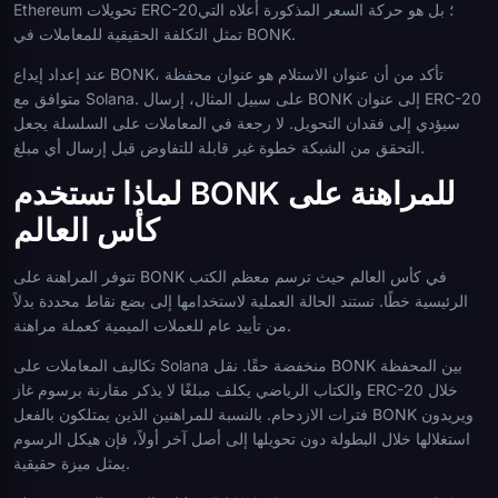
Ethereum تحويلات ERC-20؛ بل هو حركة السعر المذكورة أعلاه التي
تمثل التكلفة الحقيقية للمعاملات في BONK.
عند إعداد إيداع BONK، تأكد من أن عنوان الاستلام هو عنوان محفظة
متوافق مع Solana. على سبيل المثال، إرسال BONK إلى عنوان ERC-20
سيؤدي إلى فقدان التحويل. لا رجعة في المعاملات على السلسلة يجعل
التحقق من الشبكة خطوة غير قابلة للتفاوض قبل إرسال أي مبلغ.
لماذا تستخدم BONK للمراهنة على
كأس العالم
تتوفر المراهنة على BONK في كأس العالم حيث ترسم معظم الكتب
الرئيسية خطًا. تستند الحالة العملية لاستخدامها إلى بضع نقاط محددة بدلاً
من تأييد عام للعملات الميمية كعملة مراهنة.
تكاليف المعاملات على Solana منخفضة حقًا. نقل BONK بين المحفظة
والكتاب الرياضي يكلف مبلغًا لا يذكر مقارنة برسوم غاز ERC-20 خلال
فترات الازدحام. بالنسبة للمراهنين الذين يمتلكون بالفعل BONK ويريدون
استغلالها خلال البطولة دون تحويلها إلى أصل آخر أولاً، فإن هيكل الرسوم
يمثل ميزة حقيقية.