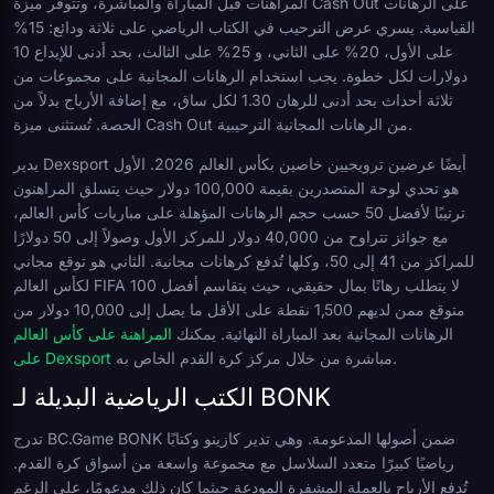
المراهنات قبل المباراة والمباشرة، وتتوفر ميزة Cash Out على الرهانات
القياسية. يسري عرض الترحيب في الكتاب الرياضي على ثلاثة ودائع: 15%
على الأول، 20% على الثاني، و 25% على الثالث، بحد أدنى للإيداع 10
دولارات لكل خطوة. يجب استخدام الرهانات المجانية على مجموعات من
ثلاثة أحداث بحد أدنى للرهان 1.30 لكل ساق، مع إضافة الأرباح بدلاً من
الحصة. تُستثنى ميزة Cash Out من الرهانات المجانية الترحيبية.
يدير Dexsport أيضًا عرضين ترويجيين خاصين بكأس العالم 2026. الأول
هو تحدي لوحة المتصدرين بقيمة 100,000 دولار حيث يتسلق المراهنون
ترتيبًا لأفضل 50 حسب حجم الرهانات المؤهلة على مباريات كأس العالم،
مع جوائز تتراوح من 40,000 دولار للمركز الأول وصولاً إلى 50 دولارًا
للمراكز من 41 إلى 50، وكلها تُدفع كرهانات مجانية. الثاني هو توقع مجاني
لكأس العالم FIFA لا يتطلب رهانًا بمال حقيقي، حيث يتقاسم أفضل 100
متوقع ممن لديهم 1,500 نقطة على الأقل ما يصل إلى 10,000 دولار من
الرهانات المجانية بعد المباراة النهائية. يمكنك
المراهنة على كأس العالم
مباشرة من خلال مركز كرة القدم الخاص به.
على Dexsport
الكتب الرياضية البديلة لـ BONK
تدرج BC.Game BONK ضمن أصولها المدعومة. وهي تدير كازينو وكتابًا
رياضيًا كبيرًا متعدد السلاسل مع مجموعة واسعة من أسواق كرة القدم.
تُدفع الأرباح بالعملة المشفرة المودعة حيثما كان ذلك مدعومًا، على الرغم