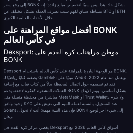
إلى رفع سعر BONK بشكل حاد. هذا ليس سببًا لتخصيص مبالغ زائدة؛ إنه
ببساطة سياق لفهم سبب تصرف العملة بشكل مختلف عن BTC أو ETH
خلال الأحداث العالمية الكبرى.
أفضل مواقع المراهنة على BONK
في كأس العالم
Dexsport: موطن مراهنات كرة القدم على
BONK
Dexsport هو الوجهة البارزة للمراهنة على كأس العالم باستخدام BONK.
بصفته كتابًا رياضيًا لـ GambleFi مبنيًا على Web3 ويعمل منذ عام 2022،
فقد تم تصميمه حول اتصال المحفظة بدلاً من كتاب فيات مع إضافة
العملات المشفرة كفكرة لاحقة. يدعم BONK بشكل أساسي، ويتم الإيداع
مباشرة من محفظة متصلة مثل MetaMask أو Trust Wallet، ولا يلزم
وجود وثائق KYC عند التسجيل. بالنسبة لعملة الميم التي تعيش على
Solana، فإن هذه البنية مهمة: أنت لا تحول BONK إلى شيء آخر لوضع
رهان.
يغطي مركز كرة القدم في Dexsport أسواق كأس العالم 2026 مع