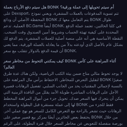
هل سيتم دفع الأرباح بعملة BONK أم سيتم تحويلها إلى عملة ورقية؟
على Dexsport، تتم تسوية المدفوعات بالعملات المشفرة، ويعني نموذج
المحفظة الأصلي أن ودائع BONK يتم التعامل معها كـ BONK طوال
العملية. تدعم BC.Game أيضاً BONK. في كلتا الحالتين، تعتمد عملة الدفع
المحددة على كيفية تهيئة الحساب وشروط أمين الصندوق وقت السحب.
النقطة الأساسية هي أنه على منصة أصلية للعملات المشفرة، يتم الدفع لك
بشكل عام بالأصل الذي أودعته بدلاً من ما يعادله بالعملة الورقية، مما يعني
أن قيمة الدفع بالدولار تتقلب مع سعر BONK.
كيف يمكنني التحوط من مخاطر سعر BONK أثناء المراهنة على كأس
العالم؟
لا يوجد تحوط مثالي متاح ضمن بيئة الكتب الرياضية، ولكن هناك عدة طرق
لتقليل التعرض للمخاطر. الاحتفاظ برأس مال المراهنة على BONK صغيرًا
بالنسبة لإجمالي المقتنيات يحد من الجانب السلبي. تفضيل الرهانات قصيرة
الأجل على الرهانات المباشرة طويلة الأمد يقلل من النافذة الزمنية التي
يمكن أن يتحرك فيها السعر ضدك. تحويل جزء من أموال المراهنة المخطط
لها إلى عملة مستقرة قبل البطولة واستخدام BONK فقط للجزء من
الرهانات حيث تشعر بالراحة مع التعرض الكامل للسعر هو نهج عملي آخر.
يحتفظ بعض الحائزين أيضًا بمركز بيع قصير صغير على BONK من خلال
بورصة منفصلة للتعويض عن مخاطر السعر خلال فترة البطولة، على الرغم