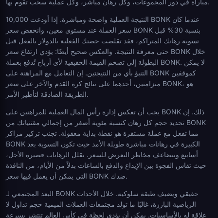
مباراة في دور المجموعات، وكل رهان مباشر، وكل عملية سحب تقوم بها.
النتيجة العملية واضحة ومباشرة. إذا أودعت 10,000 BONK عندما كان
سعر العملة عند مستوى معين، وانخفض سعر BONK بنسبة 30% قبل
تسوية رهانك المتراكم، فقد تقلصت حصتك الفعلية بالدولار بالفعل قبل
حتى معرفة النتيجة. والعكس صحيح أيضًا: يؤدي ارتفاع سعر BONK خلال
البطولة إلى تضخم القيمة الحقيقية لأي أرباح تُدفع بعملة BONK. لا يمكن
التنبؤ بأي من النتيجتين. إن التعامل مع المراهنة على BONK كموقفين
متزامنين، أحدهما على نتائج كرة القدم والآخر على سعر BONK، هو
الطريقة الصادقة لتأطير الأمر.
يجب أن تعكس إدارة رأس المال العملية للمراهنين على BONK ذلك. إن
تحديد حجم كل رهان كنسبة مئوية أصغر من إجمالي مقتنياتك من BONK
مما تفعل مع عملة مستقرة هو نقطة بداية معقولة. تجنب تركيز مراكز
BONK الكبيرة في رهانات مباشرة طويلة الأمد حيث تكون التسوية بعد
أسابيع وتتضاعف مخاطر التعرض للسعر. تقلل الرهانات قصيرة الأجل،
حيث تقاس الفجوة بين الإيداع والدفع بالساعات بدلاً من الأيام، من النافذة
التي يمكن أن يعمل فيها سعر BONK ضدك.
البعد المجتمعي لـ BONK حقيقي ويضيف طبقة سلوكية. خلال الأحداث
الرياضية البارزة، غالبًا ما تولد مجتمعات العملات الميمية حجم تداول لا
علاقة له بالأساسيات. يمكن أن يؤدي لحظة في كأس العالم تنتشر بسرعة