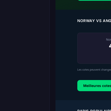
NORWAY VS ANG
Nor
Les cotes peuvent changer.
Meilleures cote