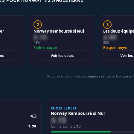
RES POUR NORWAY VS ANGLETERRE
2
3
er
Norway Remboursé si Nul
Les deux équip
3.15
2.00
48%
58%
Faible risque
Risque moyen
tes
Voir les cotes
Voir les
Populaire ne signifie pas toujours rentable. Comparez l
CHOIX EXPERT
Norway Remboursé si Nul
4.3
3.15
3.75
Confiance : 6.5/10