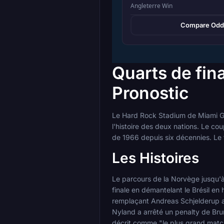
Angleterre Win
Compare Odd
Quarts de fina
Pronostic
Le Hard Rock Stadium de Miami Gar
l'histoire des deux nations. Le co
de 1966 depuis six décennies. Le f
Les Histoires
Le parcours de la Norvège jusqu'à
finale en démantelant le Brésil en
remplaçant Andreas Schjelderup a
Nyland a arrêté un penalty de Bru
décrit comme "le plus grand match d