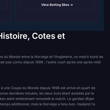
View Betting Sites →
istoire, Cotes et
upe du Monde entre la Norvège et l'Angleterre, un match lourd de
avait pas connu depuis 1998 ; l'autre court après une après-midi
ipé à une Coupe du Monde depuis 1998 est arrivé en quart de
 onze dernières minutes, les deux buts étant assistés par le
en aient entièrement remodelé le match. Le gardien Ørjan
temps additionnel, mais la Norvège a tenu bon. Haaland l'a