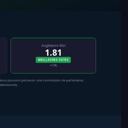
Angleterre Win
1.81
MEILLEURES COTES
+1%
Nous pouvons percevoir une commission de partenaires
sélectionnés.