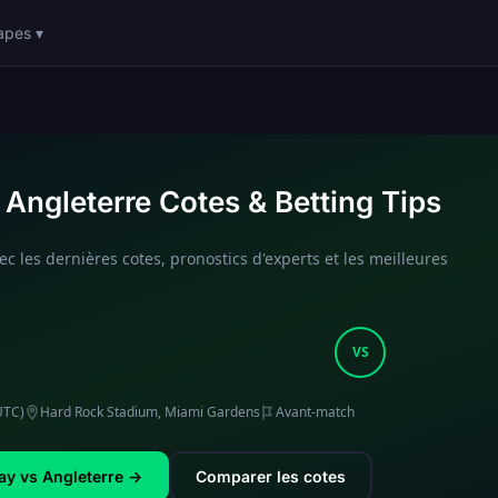
apes ▾
Angleterre Cotes & Betting Tips
 les dernières cotes, pronostics d'experts et les meilleures
VS
UTC)
Hard Rock Stadium, Miami Gardens
Avant-match
ay vs Angleterre →
Comparer les cotes