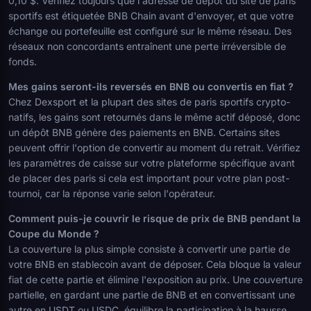
0,10 $. Vérifiez toujours que l'adresse de dépôt du site de paris
sportifs est étiquetée BNB Chain avant d'envoyer, et que votre
échange ou portefeuille est configuré sur le même réseau. Des
réseaux non concordants entraînent une perte irréversible de
fonds.
Mes gains seront-ils reversés en BNB ou convertis en fiat ?
Chez Dexsport et la plupart des sites de paris sportifs crypto-
natifs, les gains sont retournés dans le même actif déposé, donc
un dépôt BNB génère des paiements en BNB. Certains sites
peuvent offrir l'option de convertir au moment du retrait. Vérifiez
les paramètres de caisse sur votre plateforme spécifique avant
de placer des paris si cela est important pour votre plan post-
tournoi, car la réponse varie selon l'opérateur.
Comment puis-je couvrir le risque de prix de BNB pendant la
Coupe du Monde ?
La couverture la plus simple consiste à convertir une partie de
votre BNB en stablecoin avant de déposer. Cela bloque la valeur
fiat de cette partie et élimine l'exposition au prix. Une couverture
partielle, en gardant une partie de BNB et en convertissant une
autre en USDT ou USDC, équilibre la participation à la hausse