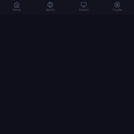
Home
Sports
Casino
Crypto
Le jeu implique des risques. Jouez de manière responsable. 18+
© 2026 Dexsport. Tous droits réservés.
NAVIGATION
Home
Bitcoin
Comment Parier Crypto
Coupe Du Monde 2026
Ethereum
USDT
STAGES
final
bronze final
1/4