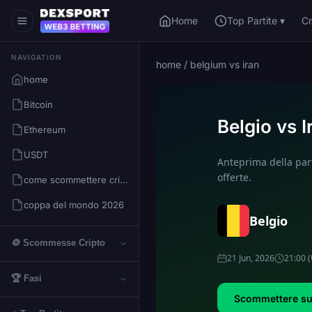
Home
Top Partite ▾
Cr
NAVIGATION
home
/
belgium vs iran
home
Bitcoin
Belgio vs 
Ethereum
USDT
Anteprima della part
offerte.
come scommettere cripto
coppa del mondo 2026
Belgio
🪙 Scommesse Cripto
21 Jun, 2026
21:00 
🏆 Fasi
Scommettere su 