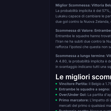
Miglior Scommessa: Vittoria Belg
La probabilità implicita è del 57%,
Lukaku capace di cambiare le parti
due gol contro la Nuova Zelanda, e 
Scommessa di Valore: Entrambe
Entrambe le squadre hanno trovato 
l'Iran ne ha subiti due contro la N
rafforza l'ipotesi che questa non s
Scommessa a lungo termine: Vitt
A 4.80, la probabilità implicita è 
in svantaggio indicano tutti una sq
Le migliori scom
Vincitore Partita:
Il Belgio a 1.7
Entrambe le squadre a segno:
Over/Under Gol:
La partita d'ap
Primo marcatore:
L'impatto di L
mercati del primo o qualsiasi ma
Punteggio esatto:
Nessun punteg