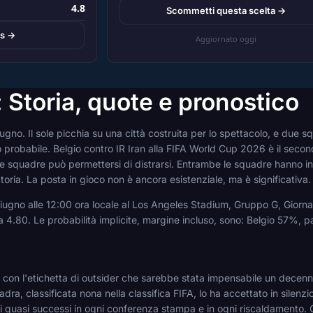
4.8
Scommetti questa scelta →
s →
Aggiornato oggi
: Storia, quote e pronostico
ugno. Il sole picchia su una città costruita per lo spettacolo, e du
 probabile. Belgio contro IR Iran alla FIFA World Cup 2026 è il second
ue squadre può permettersi di distrarsi. Entrambe le squadre hanno i
oria. La posta in gioco non è ancora esistenziale, ma è significativa.
iugno alle 12:00 ora locale al Los Angeles Stadium, Gruppo G, Giornat
an a 4.80. Le probabilità implicite, margine incluso, sono: Belgio 57%,
eo con l'etichetta di outsider che sarebbe stata impensabile un decenn
dra, classificata nona nella classifica FIFA, lo ha accettato in silenz
 quasi successi in ogni conferenza stampa e in ogni riscaldamento. 