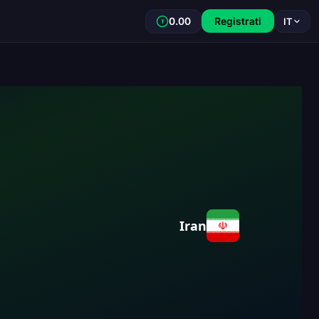
0.00
Registrati
IT
₮
Iran