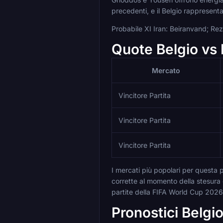
precedenti, e il Belgio rappresenta
Probabile XI Iran: Beiranvand; Re
Quote Belgio vs 
Mercato
Vincitore Partita
Vincitore Partita
Vincitore Partita
I mercati più popolari per questa 
corrette al momento della stesura 
partite della FIFA World Cup 202
Pronostici Belgio