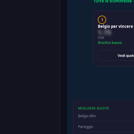
Tutte le scommesse
1
Belgio per vincere
1.75
55%
Rischio basso
Vedi quot
MIGLIORI QUOTE
Belgio Win
Pareggio