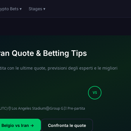
ypto Bets ▾
Stages ▾
Iran Quote & Betting Tips
ita con le ultime quote, previsioni degli esperti e le migliori
VS
(UTC)
Los Angeles Stadium
Group G
Pre-partita
Belgio vs Iran →
Confronta le quote