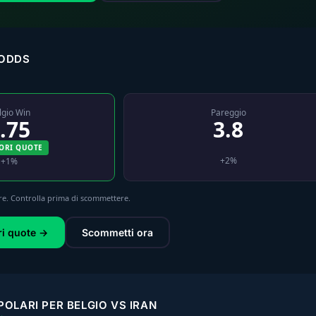
 ODDS
lgio Win
Pareggio
.75
3.8
ORI QUOTE
+2%
+1%
e. Controlla prima di scommettere.
ori quote →
Scommetti ora
LARI PER BELGIO VS IRAN