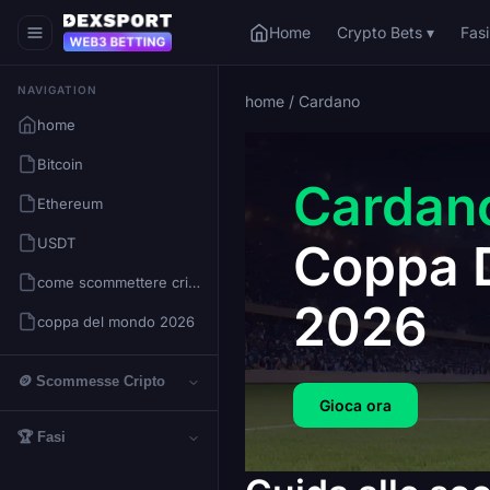
Home
Crypto Bets ▾
Fasi
NAVIGATION
home
/
Cardano
home
Bitcoin
Cardan
Ethereum
USDT
Coppa 
come scommettere cripto
2026
coppa del mondo 2026
🪙 Scommesse Cripto
Gioca ora
🏆 Fasi