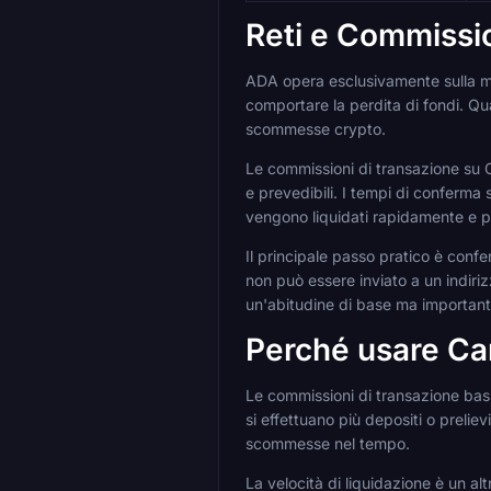
Reti e Commissi
ADA opera esclusivamente sulla ma
comportare la perdita di fondi. Qu
scommesse crypto.
Le commissioni di transazione su C
e prevedibili. I tempi di conferma
vengono liquidati rapidamente e pr
Il principale passo pratico è confe
non può essere inviato a un indiriz
un'abitudine di base ma important
Perché usare Ca
Le commissioni di transazione bas
si effettuano più depositi o prelie
scommesse nel tempo.
La velocità di liquidazione è un a