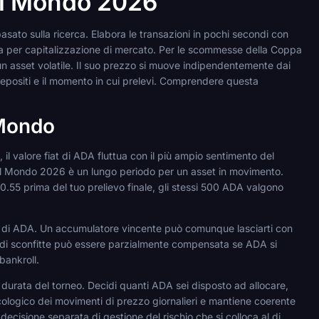
el Mondo 2026
ato sulla ricerca. Elabora le transazioni in pochi secondi con
ca per capitalizzazione di mercato. Per le scommesse della Coppa
 asset volatile. Il suo prezzo si muove indipendentemente dai
ui depositi e il momento in cui prelevi. Comprendere questa
 Mondo
 il valore fiat di ADA fluttua con il più ampio sentimento del
del Mondo 2026 è un lungo periodo per un asset in movimento.
55 prima del tuo prelievo finale, gli stessi 500 ADA valgono
o di ADA. Un accumulatore vincente può comunque lasciarti con
ie di sconfitte può essere parzialmente compensata se ADA si
bankroll.
la durata del torneo. Decidi quanti ADA sei disposto ad allocare,
cologico dei movimenti di prezzo giornalieri e mantiene coerente
 decisione separata di gestione del rischio che si colloca al di