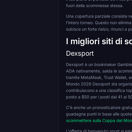
fuori della scommessa stessa.
Una copertura parziale consiste nel
l'intero torneo. Questo non elimin
subisce un forte rialzo, rinunci a p
I migliori siti 
Dexsport
Dexsport è un bookmaker GambleFi 
ADA nativamente, salda le scommess
tramite MetaMask, Trust Wallet, em
Mondo 2026 Dexsport sta organizz
contribuiscono a una classifica t
posto a $50 per i posti dal 41 al 5
C'è anche un pronosticatore gratui
guadagna punti in base alle quote 
scommettere sulla Coppa del Mon
L'offerta di benvenuto sport si es