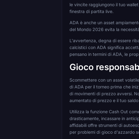
le vincite raggiungono il tuo wal
finestra di partita live.
ADA è anche un asset ampiamente 
del Mondo 2026 evita la necessità 
L'avvertenza, degna di essere ribad
calcistici con ADA significa accett
pensano in termini di ADA, le pro
Gioco responsab
Scommettere con un asset volatile a
di ADA per il torneo prima che in
di movimenti di prezzo avversi. N
aumentato di prezzo e il tuo saldo
Utilizza la funzione Cash Out com
drasticamente, incassare in antici
affidabili offre strumenti di autoes
per problemi di gioco d'azzardo so