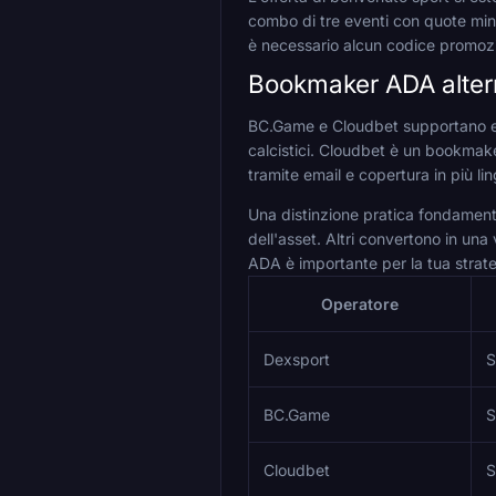
combo di tre eventi con quote mini
è necessario alcun codice promoz
Bookmaker ADA altern
BC.Game e Cloudbet supportano ent
calcistici. Cloudbet è un bookmake
tramite email e copertura in più li
Una distinzione pratica fondament
dell'asset. Altri convertono in un
ADA è importante per la tua strate
Operatore
Dexsport
S
BC.Game
S
Cloudbet
S