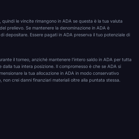
 quindi le vincite rimangono in ADA se questa è la tua valuta
del prelievo. Se mantenere la denominazione in ADA è
di depositare. Essere pagati in ADA preserva il tuo potenziale di
urante il torneo, anziché mantenere l'intero saldo in ADA per tutta
re dalla tua intera posizione. Il compromesso è che se ADA si
dimensionare la tua allocazione in ADA in modo conservativo
on crei danni finanziari materiali oltre alla puntata stessa.