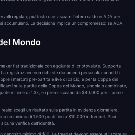
valli regolari, piuttosto che lasciare l'intero saldo in ADA per
 che si accumulano. La decisione implica un compromesso: se ADA
 del Mondo
aker fiat tradizionale con aggiunta di criptovalute. Supporta
La registrazione non richiede documenti personali: connettiti
e i mercati pre-partita e live di calcio, e per la Coppa del
canti sulle partite della Coppa del Mondo, singole o combinate,
ote minime di 1.3x, e i premi scalano da $40.000 per il primo
e: scegli un risultato sulla partita in evidenza giornaliera,
cono un minimo di 1.500 punti fino a $10.000 in freebet. Puoi
lcuna verifica dell'identità.
un deposito minimo di $10. Le freebet devono essere utilizzate su