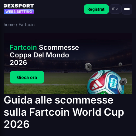
Registrati
IT
home
/
Fartcoin
Fartcoin
Scommesse
Coppa Del Mondo
2026
Gioca ora
Guida alle scommesse
sulla Fartcoin World Cup
2026