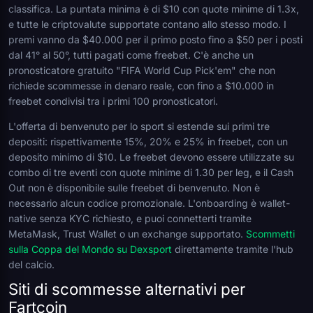
classifica. La puntata minima è di $10 con quote minime di 1.3x,
e tutte le criptovalute supportate contano allo stesso modo. I
premi vanno da $40.000 per il primo posto fino a $50 per i posti
dal 41° al 50°, tutti pagati come freebet. C'è anche un
pronosticatore gratuito "FIFA World Cup Pick'em" che non
richiede scommesse in denaro reale, con fino a $10.000 in
freebet condivisi tra i primi 100 pronosticatori.
L'offerta di benvenuto per lo sport si estende sui primi tre
depositi: rispettivamente 15%, 20% e 25% in freebet, con un
deposito minimo di $10. Le freebet devono essere utilizzate su
combo di tre eventi con quote minime di 1.30 per leg, e il Cash
Out non è disponibile sulle freebet di benvenuto. Non è
necessario alcun codice promozionale. L'onboarding è wallet-
native senza KYC richiesto, e puoi connetterti tramite
MetaMask, Trust Wallet o un exchange supportato.
Scommetti
sulla Coppa del Mondo su Dexsport
direttamente tramite l'hub
del calcio.
Siti di scommesse alternativi per
Fartcoin