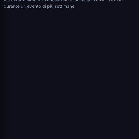
durante un evento di più settimane.