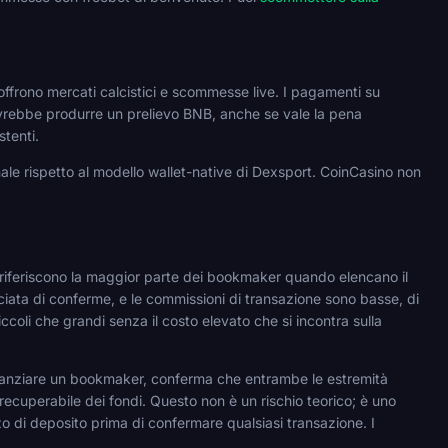
frono mercati calcistici e scommesse live. I pagamenti su
vrebbe produrre un prelievo BNB, anche se vale la pena
tenti.
le rispetto al modello wallet-native di Dexsport. CoinCasino non
riferiscono la maggior parte dei bookmaker quando elencano il
ata di conferme, e le commissioni di transazione sono basse, di
ccoli che grandi senza il costo elevato che si incontra sulla
inanziare un bookmaker, conferma che entrambe le estremità
recuperabile dei fondi. Questo non è un rischio teorico; è uno
izzo di deposito prima di confermare qualsiasi transazione. I