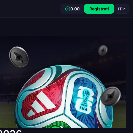
0.00
Registrati
IT
₮