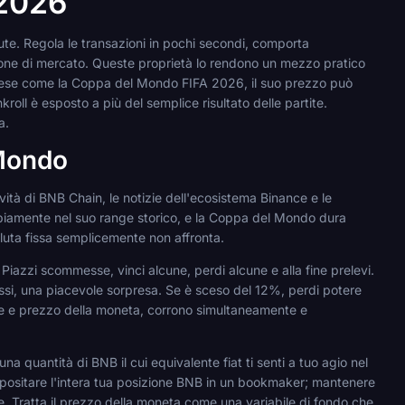
2026
lute. Regola le transazioni in pochi secondi, comporta
ione di mercato. Queste proprietà lo rendono un mezzo pratico
 mese come la Coppa del Mondo FIFA 2026, il suo prezzo può
kroll è esposto a più del semplice risultato delle partite.
a.
 Mondo
ività di BNB Chain, le notizie dell'ecosistema Binance e le
piamente nel suo range storico, e la Coppa del Mondo dura
valuta fissa semplicemente non affronta.
Piazzi scommesse, vinci alcune, perdi alcune e alla fine prelevi.
assi, una piacevole sorpresa. Se è sceso del 12%, perdi potere
esse e prezzo della moneta, corrono simultaneamente e
a quantità di BNB il cui equivalente fiat ti senti a tuo agio nel
depositare l'intera tua posizione BNB in un bookmaker; mantenere
te. Tratta il prezzo della moneta come una variabile di fondo che