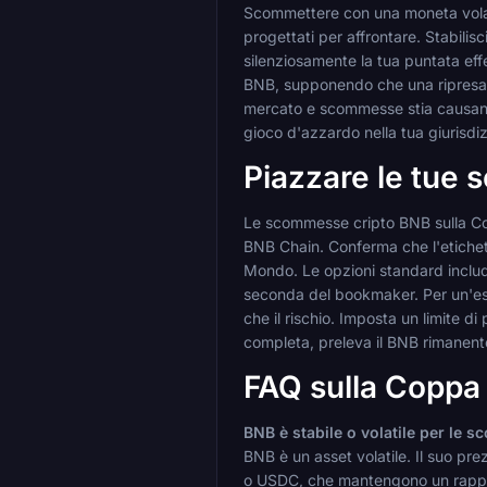
Scommettere con una moneta volati
progettati per affrontare. Stabili
silenziosamente la tua puntata effet
BNB, supponendo che una ripresa de
mercato e scommesse stia causando s
gioco d'azzardo nella tua giurisdiz
Piazzare le tue
Le scommesse cripto BNB sulla Cop
BNB Chain. Conferma che l'etichett
Mondo. Le opzioni standard includo
seconda del bookmaker. Per un'esp
che il rischio. Imposta un limite d
completa, preleva il BNB rimanente
FAQ sulla Copp
BNB è stabile o volatile per le
BNB è un asset volatile. Il suo pr
o USDC, che mantengono un rapporto 