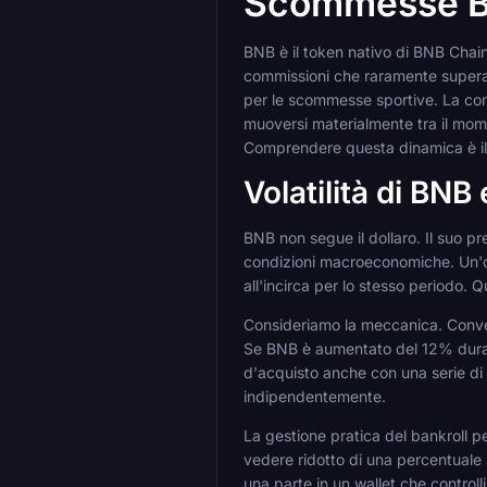
Scommesse BN
BNB è il token nativo di BNB Chain
commissioni che raramente superan
per le scommesse sportive. La co
muoversi materialmente tra il moment
Comprendere questa dinamica è il
Volatilità di BNB
BNB non segue il dollaro. Il suo pre
condizioni macroeconomiche. Un'os
all'incirca per lo stesso periodo. 
Consideriamo la meccanica. Convert
Se BNB è aumentato del 12% durante
d'acquisto anche con una serie di 
indipendentemente.
La gestione pratica del bankroll pe
vedere ridotto di una percentuale 
una parte in un wallet che controll