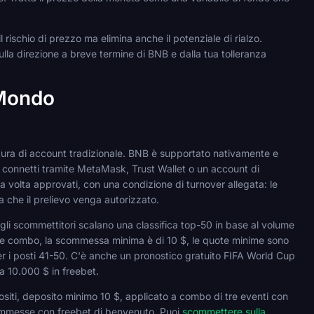
ischio di prezzo ma elimina anche il potenziale di rialzo.
lla direzione a breve termine di BNB e dalla tua tolleranza
 Mondo
tura di account tradizionale. BNB è supportato nativamente e
ti connetti tramite MetaMask, Trust Wallet o un account di
 volta approvati, con una condizione di turnover allegata: le
che il prelievo venga autorizzato.
 gli scommettitori scalano una classifica top-50 in base al volume
 le combo, la scommessa minima è di 10 $, le quote minime sono
er i posti 41-50. C'è anche un pronostico gratuito FIFA World Cup
a 10.000 $ in freebet.
ositi, deposito minimo 10 $, applicato a combo di tre eventi con
commesse con freebet di benvenuto. Puoi
scommettere sulla