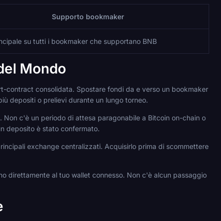
Supporto bookmaker
ncipale su tutti i bookmaker che supportano BNB
 del Mondo
art-contract consolidata. Spostare fondi da e verso un bookmaker
iù depositi o prelievi durante un lungo torneo.
. Non c'è un periodo di attesa paragonabile a Bitcoin on-chain o
un deposito è stato confermato.
principali exchange centralizzati. Acquisirlo prima di scommettere
no direttamente al tuo wallet connesso. Non c'è alcun passaggio
e