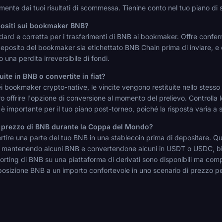
nte dai tuoi risultati di scommessa. Tienine conto nel tuo piano di sta
epositi sui bookmaker BNB?
ard e corretta per i trasferimenti di BNB ai bookmaker. Offre conferm
 deposito del bookmaker sia etichettato BNB Chain prima di inviare, e 
una perdita irreversibile di fondi.
uite in BNB o convertite in fiat?
i bookmaker crypto-native, le vincite vengono restituite nello stess
ffrire l'opzione di conversione al momento del prelievo. Controlla le
importante per il tuo piano post-torneo, poiché la risposta varia a 
i prezzo di BNB durante la Coppa del Mondo?
tire una parte del tuo BNB in una stablecoin prima di depositare. Ques
, mantenendo alcuni BNB e convertendone alcuni in USDT o USDC, bilan
horting di BNB su una piattaforma di derivati sono disponibili ma com
a posizione BNB a un importo confortevole in uno scenario di prezzo pe