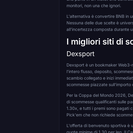
monitori, non una che ignori.
L'alternativa è convertire BNB in 
Nessuna delle due scelte è univers
all'incertezza composta durante 
I migliori siti 
Dexsport
Dexsport è un bookmaker Web3-nati
l'intero flusso, deposito, scommes
scambio collegato e inizi immediat
scommesse piazzate sull'importo d
Per la Coppa del Mondo 2026, De
di scommesse qualificanti sulle p
1.30x, e tutti i premi sono pagati
Pick'em che non richiede scommesse
L'offerta di benvenuto sportiva è 
quote minime di 1.30 per leg. Il 