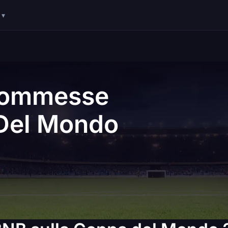
 ▾
ommesse
Del Mondo