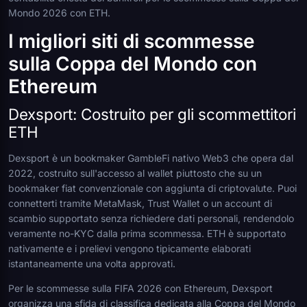
Mondo 2026 con ETH.
I migliori siti di scommesse
sulla Coppa del Mondo con
Ethereum
Dexsport: Costruito per gli scommettitori
ETH
Dexsport è un bookmaker GambleFi nativo Web3 che opera dal
2022, costruito sull'accesso al wallet piuttosto che su un
bookmaker fiat convenzionale con aggiunta di criptovalute. Puoi
connetterti tramite MetaMask, Trust Wallet o un account di
scambio supportato senza richiedere dati personali, rendendolo
veramente no-KYC dalla prima scommessa. ETH è supportato
nativamente e i prelievi vengono tipicamente elaborati
istantaneamente una volta approvati.
Per le scommesse sulla FIFA 2026 con Ethereum, Dexsport
organizza una sfida di classifica dedicata alla Coppa del Mondo