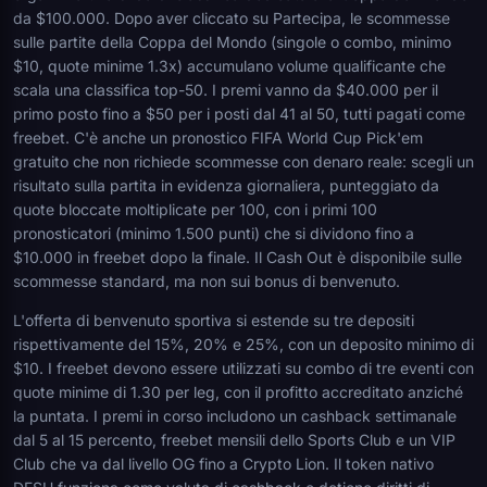
da $100.000. Dopo aver cliccato su Partecipa, le scommesse
sulle partite della Coppa del Mondo (singole o combo, minimo
$10, quote minime 1.3x) accumulano volume qualificante che
scala una classifica top-50. I premi vanno da $40.000 per il
primo posto fino a $50 per i posti dal 41 al 50, tutti pagati come
freebet. C'è anche un pronostico FIFA World Cup Pick'em
gratuito che non richiede scommesse con denaro reale: scegli un
risultato sulla partita in evidenza giornaliera, punteggiato da
quote bloccate moltiplicate per 100, con i primi 100
pronosticatori (minimo 1.500 punti) che si dividono fino a
$10.000 in freebet dopo la finale. Il Cash Out è disponibile sulle
scommesse standard, ma non sui bonus di benvenuto.
L'offerta di benvenuto sportiva si estende su tre depositi
rispettivamente del 15%, 20% e 25%, con un deposito minimo di
$10. I freebet devono essere utilizzati su combo di tre eventi con
quote minime di 1.30 per leg, con il profitto accreditato anziché
la puntata. I premi in corso includono un cashback settimanale
dal 5 al 15 percento, freebet mensili dello Sports Club e un VIP
Club che va dal livello OG fino a Crypto Lion. Il token nativo