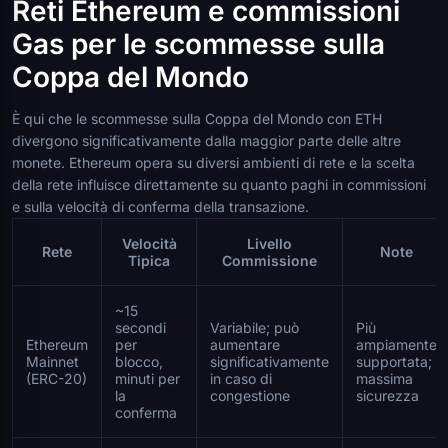
Reti Ethereum e commissioni
Gas per le scommesse sulla
Coppa del Mondo
È qui che le scommesse sulla Coppa del Mondo con ETH
divergono significativamente dalla maggior parte delle altre
monete. Ethereum opera su diversi ambienti di rete e la scelta
della rete influisce direttamente su quanto paghi in commissioni
e sulla velocità di conferma della transazione.
Velocità
Livello
Rete
Note
Tipica
Commissione
~15
secondi
Variabile; può
Più
Ethereum
per
aumentare
ampiamente
Mainnet
blocco,
significativamente
supportata;
(ERC-20)
minuti per
in caso di
massima
la
congestione
sicurezza
conferma