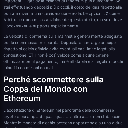
importanti, il gas della mainnet di Ethereum può aumentare. Se
stai effettuando depositi più piccoli, il costo del gas rispetto alla
puntata diventa una considerazione reale. Le opzioni L2 come
Arbitrum riducono sostanzialmente questo attrito, ma solo dove
il bookmaker le supporta esplicitamente.
La velocità di conferma sulla mainnet è generalmente adeguata
per le scommesse pre-partita. Depositare con largo anticipo
rispetto al calcio d'inizio evita eventuali casi limite legati alla
congestione. ETH non è così veloce come alcune catene
ottimizzate per il pagamento, ma è affidabile e si regola in pochi
minuti in condizioni normali.
Perché scommettere sulla
Coppa del Mondo con
Ethereum
L'accettazione di Ethereum nel panorama delle scommesse
crypto è più ampia di quasi qualsiasi altro asset non stablecoin.
Mentre le monete di nicchia possono apparire solo su una o due