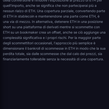
della conversione e rimuove l'esposizione al prezzo di ETH per
quell'importo, anche se significa che non parteciperai più a
nessun rialzo di ETH. Una copertura parziale, convertendo parte
di ETH in stablecoin e mantenendone una parte come ETH, è
una via di mezzo. In alternativa, detenere ETH in una posizione
short su una piattaforma di derivati mentre si scommette con
ETH su un bookmaker crea un offset, anche se ciò aggiunge una
complessità significativa e i propri rischi. Per la maggior parte
degli scommettitori occasionali, l'approccio più semplice è
dimensionare il bankroll di scommesse in ETH in modo che la sua
perdita totale, sia dalle scommesse che dal calo dei prezzi, sia
finanziariamente tollerabile senza la necessità di una copertura.