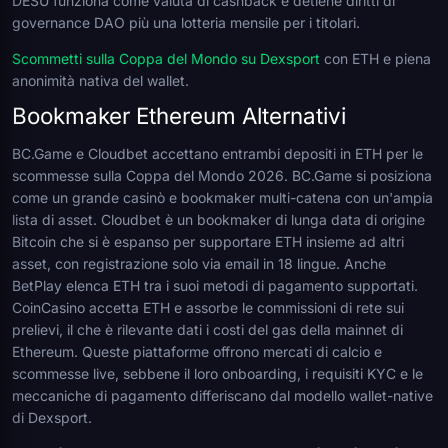
DESU funziona come valuta di cashback e detiene diritti di
governance DAO più una lotteria mensile per i titolari.
Scommetti sulla Coppa del Mondo su Dexsport
con ETH e piena
anonimità nativa del wallet.
Bookmaker Ethereum Alternativi
BC.Game e Cloudbet accettano entrambi depositi in ETH per le
scommesse sulla Coppa del Mondo 2026. BC.Game si posiziona
come un grande casinò e bookmaker multi-catena con un'ampia
lista di asset. Cloudbet è un bookmaker di lunga data di origine
Bitcoin che si è espanso per supportare ETH insieme ad altri
asset, con registrazione solo via email in 18 lingue. Anche
BetPlay elenca ETH tra i suoi metodi di pagamento supportati.
CoinCasino accetta ETH e assorbe le commissioni di rete sui
prelievi, il che è rilevante dati i costi del gas della mainnet di
Ethereum. Queste piattaforme offrono mercati di calcio e
scommesse live, sebbene il loro onboarding, i requisiti KYC e le
meccaniche di pagamento differiscano dal modello wallet-native
di Dexsport.