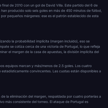
 final de 2010 con un gol de David Villa. Este partido del 6 de
s han producido solo seis goles en más de 450 minutos de fútbol,
o por pequeños márgenes: ese es el patrón establecido de esta
ilizando la probabilidad implícita (margen incluido), eso se
e se cotiza cerca de una victoria de Portugal, lo que refleja
nar el margen de la casa de apuestas, la división implícita del
mbos equipos marcan y más/menos de 2.5 goles. Los cuatro
n estadísticamente convincentes. Las cuotas están disponibles a
de la eliminación del margen, respaldada por cuatro porterías a
ivo más consistente del torneo. El ataque de Portugal es