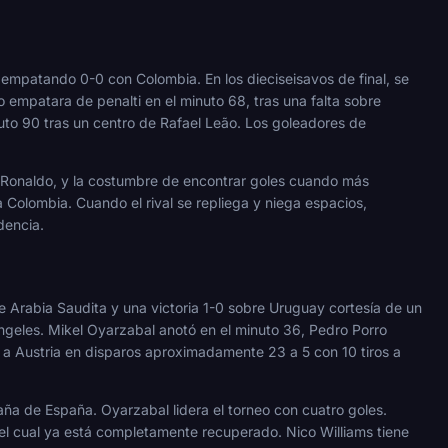
mpatando 0-0 con Colombia. En los dieciseisavos de final, se
 empatara de penalti en el minuto 68, tras una falta sobre
uto 90 tras un centro de Rafael Leão. Los goleadores de
e Ronaldo, y la costumbre de encontrar goles cuando más
 Colombia. Cuando el rival se repliega y niega espacios,
dencia.
e Arabia Saudita y una victoria 1-0 sobre Uruguay cortesía de un
Ángeles. Mikel Oyarzabal anotó en el minuto 36, Pedro Porro
a Austria en disparos aproximadamente 23 a 5 con 10 tiros a
aña de España. Oyarzabal lidera el torneo con cuatro goles.
 del cual ya está completamente recuperado. Nico Williams tiene