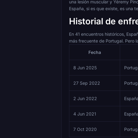
una lesión muscular y Yéremy Pino
España, si es que existe, es una 
Historial de enf
En 41 encuentros históricos, España
más frecuente de Portugal. Pero la
Fecha
8 Jun 2025
Portug
27 Sep 2022
Portug
2 Jun 2022
España
4 Jun 2021
España
7 Oct 2020
Portug