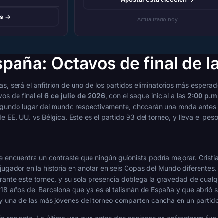
s →
Actualizado hoy
spaña: Octavos de final de l
as, será el anfitrión de uno de los partidos eliminatorios más espera
os de final el
6 de julio de 2026
, con el saque inicial a las
2:00 p.m.
segundo lugar del mundo respectivamente, chocarán una ronda antes d
e EE. UU. vs Bélgica. Este es el partido 93 del torneo, y lleva el pes
e encuentra un contraste que ningún guionista podría mejorar. Cristi
 jugador en la historia en anotar en seis Copas del Mundo diferente
nte este torneo, y su sola presencia doblega la gravedad de cualquie
 18 años del Barcelona que ya es el talismán de España y que abrió
y una de las más jóvenes del torneo comparten cancha en un partido e
ria reciente. La última vez que estas dos naciones se enfrentaron fue