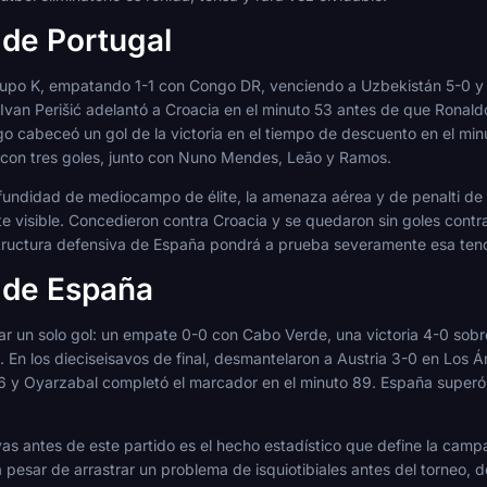
 de Portugal
rupo K, empatando 1-1 con Congo DR, venciendo a Uzbekistán 5-0 y e
Ivan Perišić adelantó a Croacia en el minuto 53 antes de que Ronaldo
 cabeceó un gol de la victoria en el tiempo de descuento en el min
o con tres goles, junto con Nuno Mendes, Leão y Ramos.
rofundidad de mediocampo de élite, la amenaza aérea y de penalti d
e visible. Concedieron contra Croacia y se quedaron sin goles contra
tructura defensiva de España pondrá a prueba severamente esa ten
 de España
jar un solo gol: un empate 0-0 con Cabo Verde, una victoria 4-0 sobr
. En los dieciseisavos de final, desmantelaron a Austria 3-0 en Los 
6 y Oyarzabal completó el marcador en el minuto 89. España superó 
vas antes de este partido es el hecho estadístico que define la camp
a pesar de arrastrar un problema de isquiotibiales antes del torneo,