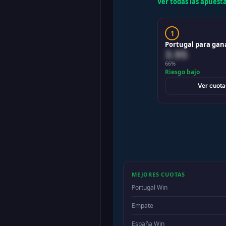
Ver todas las apuest
1
Portugal para gan
3.95
66%
Riesgo bajo
Ver cuota
MEJORES CUOTAS
Portugal Win
Empate
España Win