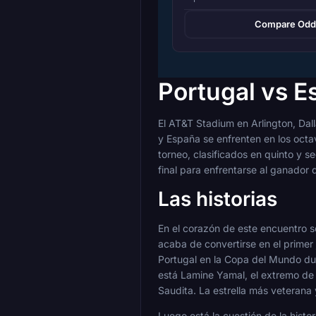
Compare Odd
Portugal vs E
El AT&T Stadium en Arlington, Dall
y España se enfrenten en los octav
torneo, clasificados en quinto y 
final para enfrentarse al ganador d
Las historias
En el corazón de este encuentro s
acaba de convertirse en el primer
Portugal en la Copa del Mundo dura
está Lamine Yamal, el extremo de
Saudita. La estrella más veterana 
Luego está la cuestión de la histo