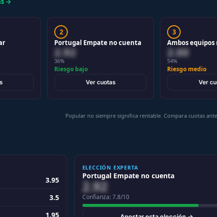
as →
2
3
ar
Portugal Empate no cuenta
Ambos equipos
2.92
2.00
36%
54%
Riesgo bajo
Riesgo medio
s
Ver cuotas
Ver cu
Popular no siempre significa rentable. Compara cuotas ante
ELECCIÓN EXPERTA
Portugal Empate no cuenta
3.95
2.92
3.5
Confianza: 7.8/10
1.95
Apostar esta elección →