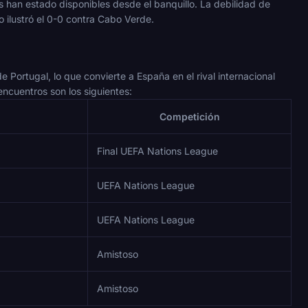
 han estado disponibles desde el banquillo. La debilidad de
 ilustró el 0-0 contra Cabo Verde.
e Portugal, lo que convierte a España en el rival internacional
encuentros son los siguientes:
Competición
Final UEFA Nations League
UEFA Nations League
UEFA Nations League
Amistoso
Amistoso