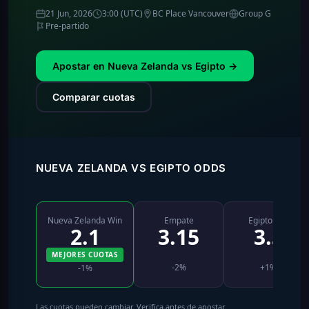
21 Jun, 2026
3:00 (UTC)
BC Place Vancouver
Group G
Pre-partido
Apostar en Nueva Zelanda vs Egipto →
Comparar cuotas
NUEVA ZELANDA VS EGIPTO ODDS
Nueva Zelanda Win
Empate
Egipto Win
2.1
3.15
3.5
MEJORES CUOTAS
-2%
+1%
-1%
Las cuotas pueden cambiar. Verifica antes de apostar.