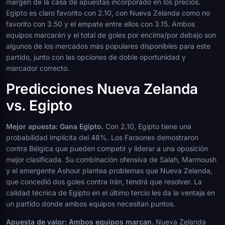
margen de la casa de apuestas incorporado en los precios.
Egipto es claro favorito con 2.10, con Nueva Zelanda como no
favorito con 3.50 y el empate entre ellos con 3.15. Ambos
equipos marcarán y el total de goles por encima/por debajo son
algunos de los mercados más populares disponibles para este
partido, junto con las opciones de doble oportunidad y
marcador correcto.
Predicciones Nueva Zelanda
vs. Egipto
Mejor apuesta: Gana Egipto.
Con 2.10, Egipto tiene una
probabilidad implícita del 48%. Los Faraones demostraron
contra Bélgica que pueden competir y liderar a una oposición
mejor clasificada. Su combinación ofensiva de Salah, Marmoush
y el emergente Ashour plantea problemas que Nueva Zelanda,
que concedió dos goles contra Irán, tendrá que resolver. La
calidad técnica de Egipto en el último tercio les da la ventaja en
un partido donde ambos equipos necesitan puntos.
Apuesta de valor: Ambos equipos marcan.
Nueva Zelanda