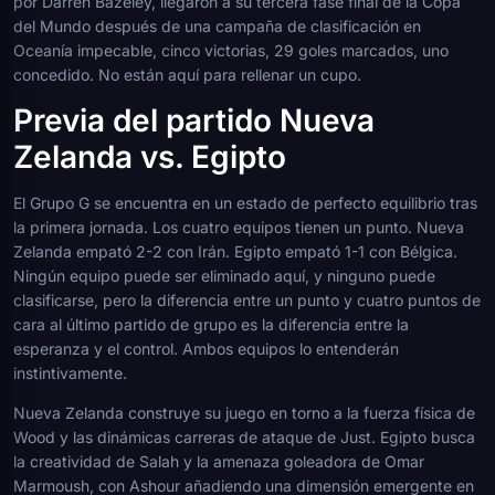
por Darren Bazeley, llegaron a su tercera fase final de la Copa
del Mundo después de una campaña de clasificación en
Oceanía impecable, cinco victorias, 29 goles marcados, uno
concedido. No están aquí para rellenar un cupo.
Previa del partido Nueva
Zelanda vs. Egipto
El Grupo G se encuentra en un estado de perfecto equilibrio tras
la primera jornada. Los cuatro equipos tienen un punto. Nueva
Zelanda empató 2-2 con Irán. Egipto empató 1-1 con Bélgica.
Ningún equipo puede ser eliminado aquí, y ninguno puede
clasificarse, pero la diferencia entre un punto y cuatro puntos de
cara al último partido de grupo es la diferencia entre la
esperanza y el control. Ambos equipos lo entenderán
instintivamente.
Nueva Zelanda construye su juego en torno a la fuerza física de
Wood y las dinámicas carreras de ataque de Just. Egipto busca
la creatividad de Salah y la amenaza goleadora de Omar
Marmoush, con Ashour añadiendo una dimensión emergente en