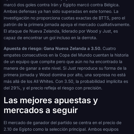
marcó dos goles contra Irán y Egipto marcó contra Bélgica.
Ambas defensas ya han sido superadas en este torneo. La
investigación no proporciona cuotas exactas de BTTS, pero el
patrón de la primera jornada apoya el mercado cualitativamente.
El ataque de Nueva Zelanda, liderado por Wood y Just, es
capaz de encontrar un gol incluso en la derrota.
Apuesta de riesgo: Gana Nueva Zelanda a 3.50.
Cuatro
empates consecutivos en la Copa del Mundo cuentan la historia
de un equipo que compite pero que aún no ha encontrado la
manera de ganar a este nivel. Si Just reproduce su forma de la
primera jornada y Wood domina por alto, una sorpresa no está
más allá de los All Whites. Con 3.50, la probabilidad implícita es
del 29%, y el precio refleja el riesgo con precisión.
Las mejores apuestas y
mercados a seguir
El mercado de ganador del partido se centra en el precio de
2.10 de Egipto como la selección principal. Ambos equipos