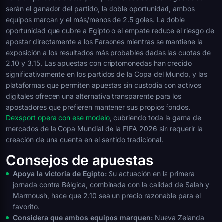
serán el ganador del partido, la doble oportunidad, ambos
equipos marcan y el más/menos de 2.5 goles. La doble
oportunidad que cubre a Egipto o el empate reduce el riesgo de
apostar directamente a los Faraones mientras se mantiene la
exposición a los resultados más probables dadas las cuotas de
2.10 y 3.15. Las apuestas con criptomonedas han crecido
significativamente en los partidos de la Copa del Mundo, y las
plataformas que permiten apuestas sin custodia con activos
digitales ofrecen una alternativa transparente para los
apostadores que prefieren mantener sus propios fondos.
Dexsport opera con ese modelo
, cubriendo toda la gama de
mercados de la Copa Mundial de la FIFA 2026 sin requerir la
creación de una cuenta en el sentido tradicional.
Consejos de apuestas
Apoya la victoria de Egipto:
Su actuación en la primera
jornada contra Bélgica, combinada con la calidad de Salah y
Marmoush, hace que 2.10 sea un precio razonable para el
favorito.
Considera que ambos equipos marquen:
Nueva Zelanda