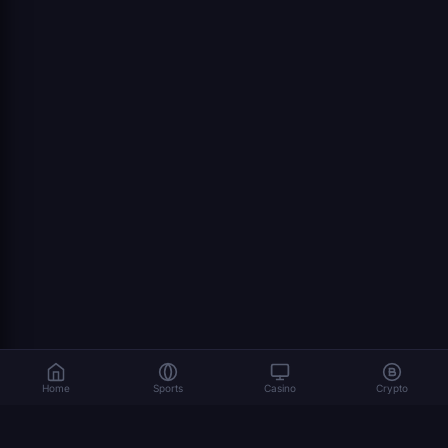
Home
Sports
Casino
Crypto