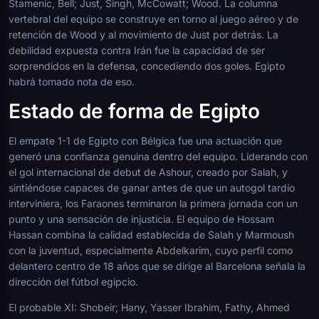
Stamenic, Bell; Just, Singh, McCowatt; Wood. La columna
vertebral del equipo se construye en torno al juego aéreo y de
retención de Wood y al movimiento de Just por detrás. La
debilidad expuesta contra Irán fue la capacidad de ser
sorprendidos en la defensa, concediendo dos goles. Egipto
habrá tomado nota de eso.
Estado de forma de Egipto
El empate 1-1 de Egipto con Bélgica fue una actuación que
generó una confianza genuina dentro del equipo. Liderando con
el gol internacional de debut de Ashour, creado por Salah, y
sintiéndose capaces de ganar antes de que un autogol tardío
interviniera, los Faraones terminaron la primera jornada con un
punto y una sensación de injusticia. El equipo de Hossam
Hassan combina la calidad establecida de Salah y Marmoush
con la juventud, especialmente Abdelkarim, cuyo perfil como
delantero centro de 18 años que se dirige al Barcelona señala la
dirección del fútbol egipcio.
El probable XI: Shobeir; Hany, Yasser Ibrahim, Fathy, Ahmed