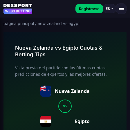
Registrarse
ES
página principal
/
new zealand vs egypt
Nueva Zelanda vs Egipto Cuotas &
Betting Tips
Vista previa del partido con las últimas cuotas,
predicciones de expertos y las mejores ofertas.
Nueva Zelanda
VS
Egipto