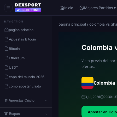
Inicio
Mejores Partidos ▾
NAVIGATION
página principal
/
colombia vs gh
página principal
Apuestas Bitcoin
Colombia v
Bitcoin
Ethereum
Vista previa del par
ofertas.
USDT
copa del mundo 2026
Colombia
cómo apostar cripto
3 Jul, 2026
20:30 (U
🪙 Apuestas Cripto
Apostar en Col
🏆 Etapas