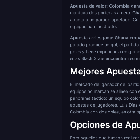
Apuesta de valor: Colombia gan
mantuvo dos porterías a cero. Gha
apunta a un partido apretado. Co
equipos han mostrado.
Apuesta arriesgada: Ghana empa
parado produce un gol, el partido 
goles y tiene experiencia en grand
si las Black Stars encuentran su 
Mejores Apuesta
El mercado del ganador del partid
equipos no marcan se alinea con e
panorama táctico: un equipo colo
apuestas de jugadores, Luis Díaz
Colombia con dos goles, es otra 
Opciones de Apu
Para aquellos que buscan realizar 