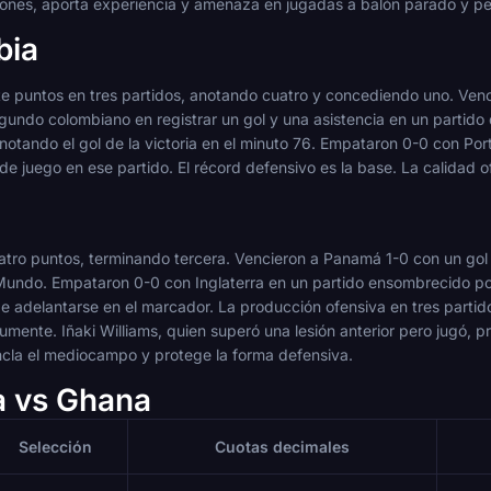
nes, aporta experiencia y amenaza en jugadas a balón parado y pe
bia
e puntos en tres partidos, anotando cuatro y concediendo uno. Venc
segundo colombiano en registrar un gol y una asistencia en un part
notando el gol de la victoria en el minuto 76. Empataron 0-0 con P
a de juego en ese partido. El récord defensivo es la base. La calidad 
tro puntos, terminando tercera. Vencieron a Panamá 1-0 con un gol 
undo. Empataron 0-0 con Inglaterra en un partido ensombrecido por 
adelantarse en el marcador. La producción ofensiva en tres partido
ente. Iñaki Williams, quien superó una lesión anterior pero jugó, pr
ancla el mediocampo y protege la forma defensiva.
a vs Ghana
Selección
Cuotas decimales