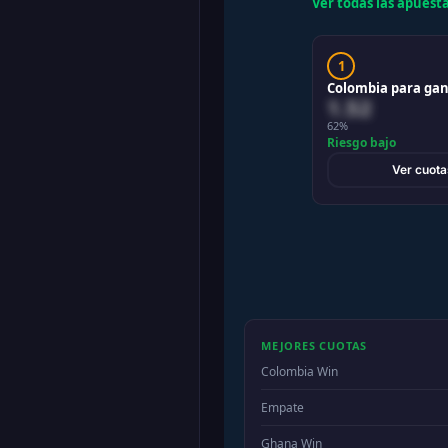
Ver todas las apuest
1
Colombia para ga
1.52
62%
Riesgo bajo
Ver cuota
MEJORES CUOTAS
Colombia Win
Empate
Ghana Win