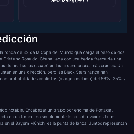
View Betting Sites →
edicción
e la ronda de 32 de la Copa del Mundo que carga el peso de dos
e Cristiano Ronaldo. Ghana llega con una herida fresca de una
os de final se les escapó en las circunstancias más crueles. Un
 apuntan en una dirección, pero las Black Stars nunca han
 con probabilidades implícitas (margen incluido) del 66%, 25% y
lgo notable. Encabezar un grupo por encima de Portugal,
cido en un torneo, no simplemente lo ha sobrevivido. James,
ra en el Bayern Múnich, es la punta de lanza. Juntos representan