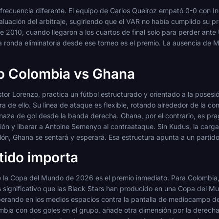
 frecuencia diferente. El equipo de Carlos Queiroz empató 0-0 con I
luación del arbitraje, sugiriendo que el VAR no había cumplido su p
de 2010, cuando llegaron a los cuartos de final solo para perder an
 la ronda eliminatoria desde ese torneo es el premio. La ausencia d
do Colombia vs Ghana
tor Lorenzo, practica un fútbol estructurado y orientado a la posesió
a de ello. Su línea de ataque es flexible, rotando alrededor de la c
za de gol desde la banda derecha. Ghana, por el contrario, es prag
ón y liberar a Antoine Semenyo al contraataque. Sin Kudus, la carga
alón, Ghana se sentará y esperará. Esa estructura apunta a un partid
tido importa
de la Copa del Mundo de 2026 es el premio inmediato. Para Colombia,
s significativo que las Black Stars han producido en una Copa del M
erando en los medios espacios contra la pantalla de mediocampo de 
ia con dos goles en el grupo, añade otra dimensión por la derecha