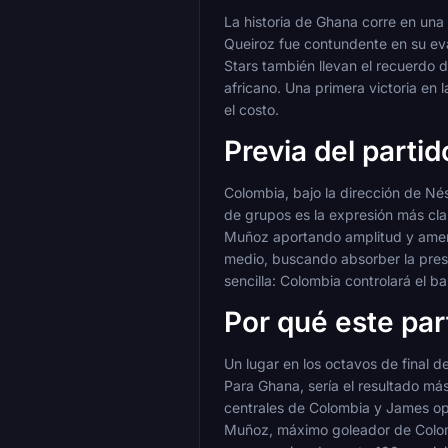
La historia de Ghana corre en una
Queiroz fue contundente en su eva
Stars también llevan el recuerdo 
africano. Una primera victoria en
el costo.
Previa del parti
Colombia, bajo la dirección de Nés
de grupos es la expresión más clar
Muñoz aportando amplitud y amena
medio, buscando absorber la presi
sencilla: Colombia controlará el b
Por qué este par
Un lugar en los octavos de final 
Para Ghana, sería el resultado má
centrales de Colombia y James op
Muñoz, máximo goleador de Colomb