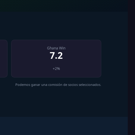
Ghana Win
7.2
+2%
Podemos ganar una comisión de socios seleccionados.