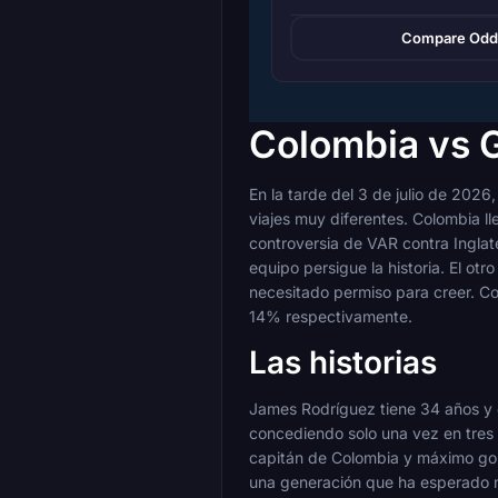
Compare Odd
Colombia vs G
En la tarde del 3 de julio de 202
viajes muy diferentes. Colombia l
controversia de VAR contra Inglate
equipo persigue la historia. El ot
necesitado permiso para creer. Co
14% respectivamente.
Las historias
James Rodríguez tiene 34 años y
concediendo solo una vez en tres 
capitán de Colombia y máximo gole
una generación que ha esperado 