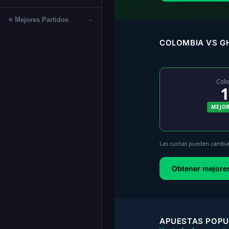
⭐ Mejores Partidos
COLOMBIA VS G
Col
1
MEJOR
Las cuotas pueden cambiar.
Obtener mejore
APUESTAS POPU