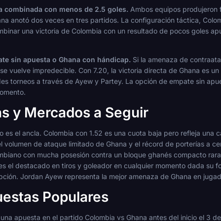
a combinada con menos de 2.5 goles.
Ambos equipos produjeron f
na anotó dos veces en tres partidos. La configuración táctica, Colo
mbinar una victoria de Colombia con un resultado de pocos goles ap
te sin apuesta o Ghana con hándicap.
Si la amenaza de contraat
se vuelve impredecible. Con 7.20, la victoria directa de Ghana es un 
es torneos a través de Ayew y Partey. La opción de empate sin apuest
momento.
s y Mercados a Seguir
o es el ancla. Colombia con 1.52 es una cuota baja pero refleja una
l volumen de ataque limitado de Ghana y el récord de porterías a ce
mbiano con mucha posesión contra un bloque ghanés compacto rara v
 es el destacado en tiros y goleador en cualquier momento dada su 
opción. Jordan Ayew representa la mejor amenaza de Ghana en jugada
estas Populares
una apuesta en el partido Colombia vs Ghana antes del inicio el 3 de