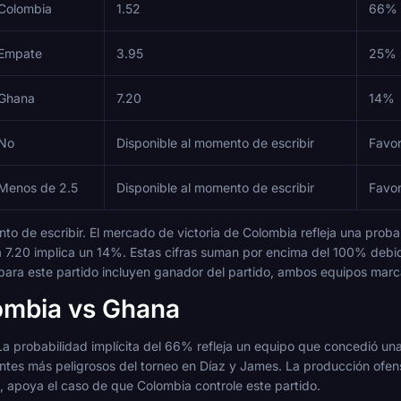
Colombia
1.52
66%
Empate
3.95
25%
Ghana
7.20
14%
No
Disponible al momento de escribir
Favor
Menos de 2.5
Disponible al momento de escribir
Favor
to de escribir. El mercado de victoria de Colombia refleja una proba
a 7.20 implica un 14%. Estas cifras suman por encima del 100% debi
para este partido incluyen ganador del partido, ambos equipos marc
ombia vs Ghana
a probabilidad implícita del 66% refleja un equipo que concedió un
ntes más peligrosos del torneo en Díaz y James. La producción ofen
 apoya el caso de que Colombia controle este partido.