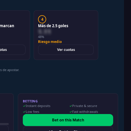
4
 marcan
Más de 2.5 goles
1.11
48%
Riesgo medio
otas
Ver cuotas
s de apostar.
BETTING
Instant deposits
Private & secure
Low fees
Fast withdrawals
Bet on this Match