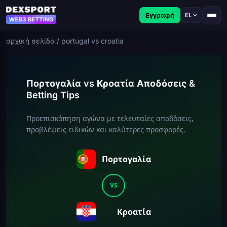
Εγγραφή
EL
αρχική σελίδα
/
portugal vs croatia
Πορτογαλία vs Κροατία Αποδόσεις &
Betting Tips
Προεπισκόπηση αγώνα με τελευταίες αποδόσεις,
προβλέψεις ειδικών και καλύτερες προσφορές.
Πορτογαλία
VS
Κροατία