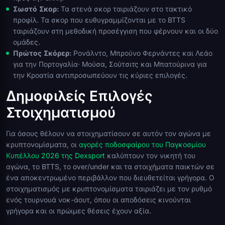
Σωστό Σκορ:
Τα στενά σκορ ταιριάζουν στο τακτικό
προφίλ. Τα σκορ που ευθυγραμμίζονται με το BTTS
ταιριάζουν στη μεθοδική προσέγγιση που φέρνουν και οι δύο
ομάδες.
Πρώτος Σκόρερ:
Ρονάλντο, Μπρούνο Φερνάντες και Λεάο
για την Πορτογαλία· Μούσα, Σούτσιτς και Μπατούρινα για
την Κροατία αντιπροσωπεύουν τις κύριες επιλογές.
Δημοφιλείς Επιλογές
Στοιχηματισμού
Για όσους θέλουν να στοιχηματίσουν σε αυτόν τον αγώνα με
κρυπτονομίσματα, οι
αγορές ποδοσφαίρου του Παγκοσμίου
Κυπέλλου 2026 της Dexsport
καλύπτουν τον νικητή του
αγώνα, το BTTS, το over/under και τα στοιχήματα παικτών σε
ένα αποκεντρωμένο περιβάλλον που διευθετείται γρήγορα. Ο
στοιχηματισμός με κρυπτονομίσματα ταιριάζει με τον ρυθμό
ενός τουρνουά νοκ-άουτ, όπου οι αποδόσεις κινούνται
γρήγορα και οι πρώιμες θέσεις έχουν αξία.