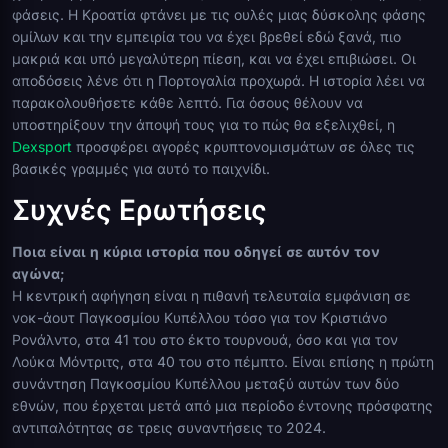
φάσεις. Η Κροατία φτάνει με τις ουλές μιας δύσκολης φάσης
ομίλων και την εμπειρία του να έχει βρεθεί εδώ ξανά, πιο
μακριά και υπό μεγαλύτερη πίεση, και να έχει επιβιώσει. Οι
αποδόσεις λένε ότι η Πορτογαλία προχωρά. Η ιστορία λέει να
παρακολουθήσετε κάθε λεπτό. Για όσους θέλουν να
υποστηρίξουν την άποψή τους για το πώς θα εξελιχθεί, η
Dexsport
προσφέρει αγορές κρυπτονομισμάτων σε όλες τις
βασικές γραμμές για αυτό το παιχνίδι.
Συχνές Ερωτήσεις
Ποια είναι η κύρια ιστορία που οδηγεί σε αυτόν τον
αγώνα;
Η κεντρική αφήγηση είναι η πιθανή τελευταία εμφάνιση σε
νοκ-άουτ Παγκοσμίου Κυπέλλου τόσο για τον Κριστιάνο
Ρονάλντο, στα 41 του στο έκτο τουρνουά, όσο και για τον
Λούκα Μόντριτς, στα 40 του στο πέμπτο. Είναι επίσης η πρώτη
συνάντηση Παγκοσμίου Κυπέλλου μεταξύ αυτών των δύο
εθνών, που έρχεται μετά από μια περίοδο έντονης πρόσφατης
αντιπαλότητας σε τρεις συναντήσεις το 2024.