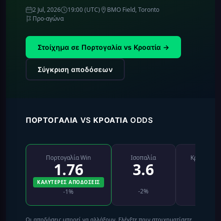
2 Jul, 2026
19:00 (UTC)
BMO Field, Toronto
Προ-αγώνα
Στοίχημα σε Πορτογαλία vs Κροατία →
Σύγκριση αποδόσεων
ΠΟΡΤΟΓΑΛΊΑ VS ΚΡΟΑΤΊΑ ODDS
Πορτογαλία Win
Ισοπαλία
Κροατία W
1.76
3.6
4.9
ΚΑΛΥΤΕΡΕΣ ΑΠΟΔΟΣΕΙΣ
-2%
+1%
-1%
Οι αποδόσεις μπορεί να αλλάξουν. Ελέγξτε πριν στοιχηματίσετε.