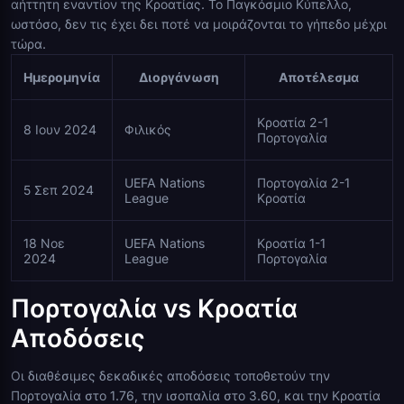
αήττητη εναντίον της Κροατίας. Το Παγκόσμιο Κύπελλο,
ωστόσο, δεν τις έχει δει ποτέ να μοιράζονται το γήπεδο μέχρι
τώρα.
Ημερομηνία
Διοργάνωση
Αποτέλεσμα
Κροατία 2-1
8 Ιουν 2024
Φιλικός
Πορτογαλία
UEFA Nations
Πορτογαλία 2-1
5 Σεπ 2024
League
Κροατία
18 Νοε
UEFA Nations
Κροατία 1-1
2024
League
Πορτογαλία
Πορτογαλία vs Κροατία
Αποδόσεις
Οι διαθέσιμες δεκαδικές αποδόσεις τοποθετούν την
Πορτογαλία στο 1.76, την ισοπαλία στο 3.60, και την Κροατία