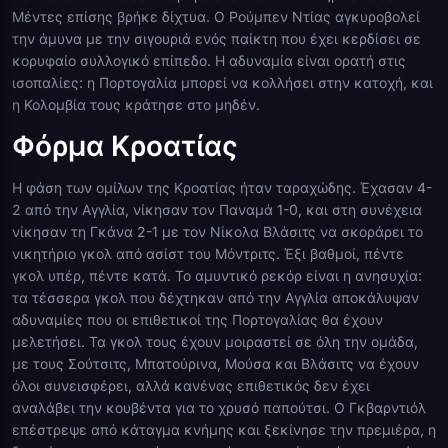
Μέντες επίσης βρήκε δίχτυα. Ο Ρούμπεν Ντίας αγκυροβολεί
την άμυνα με την σιγουριά ενός παίκτη που έχει κερδίσει σε
κορυφαίο συλλογικό επίπεδο. Η αδυναμία είναι ορατή στις
ισοπαλίες: η Πορτογαλία μπορεί να κολλήσει στην κατοχή, και
η Κολομβία τους κράτησε στο μηδέν.
Φόρμα Κροατίας
Η φάση των ομίλων της Κροατίας ήταν ταραχώδης. Έχασαν 4-
2 από την Αγγλία, νίκησαν τον Παναμά 1-0, και στη συνέχεια
νίκησαν τη Γκάνα 2-1 με τον Νίκολα Βλάσιτς να σκοράρει το
νικητήριο γκολ από ασίστ του Μόντριτς. Έξι βαθμοί, πέντε
γκολ υπέρ, πέντε κατά. Το αμυντικό ρεκόρ είναι η ανησυχία:
τα τέσσερα γκολ που δέχτηκαν από την Αγγλία αποκάλυψαν
αδυναμίες που οι επιθετικοί της Πορτογαλίας θα έχουν
μελετήσει. Τα γκολ τους έχουν μοιραστεί σε όλη την ομάδα,
με τους Σούτσιτς, Μπατούρινα, Μούσα και Βλάσιτς να έχουν
όλοι συνεισφέρει, αλλά κανένας επιθετικός δεν έχει
αναλάβει την κουβέντα για το χρυσό παπούτσι. Ο Γκβαρντιόλ
επέστρεψε από κάταγμα κνήμης και ξεκίνησε την πρεμιέρα, η