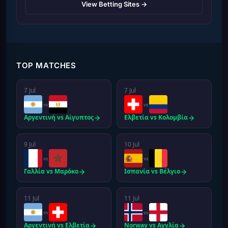
View Betting Sites →
TOP MATCHES
7 Jul
7 Jul
vs
vs
Αργεντινή vs Αίγυπτος
Ελβετία vs Κολομβία
9 Jul
10 Jul
vs
vs
Γαλλία vs Μαρόκο
Ισπανία vs Βέλγιο
11 Jul
11 Jul
vs
vs
Αργεντινή vs Ελβετία
Norway vs Αγγλία