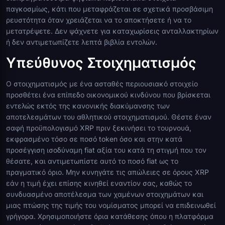
παγκοσμίως, κάτι που μεταφράζεται σε σχετικά προσβάσιμη
ρευστότητα όταν χρειάζεται να το αποκτήσετε ή να το
μετατρέψετε. Δεν ψάχνετε για καταχωρίσεις ανταλλακτηρίων
ή δεν αντιμετωπίζετε λεπτά βιβλία εντολών.
Υπεύθυνος Στοιχηματισμός
Ο στοιχηματισμός με ένα ασταθές περιουσιακό στοιχείο
προσθέτει ένα επίπεδο οικονομικού κινδύνου που βρίσκεται
εντελώς εκτός της κανονικής διακύμανσης των
αποτελεσμάτων του αθλητικού στοιχηματισμού. Θέστε έναν
σαφή προϋπολογισμό XRP πριν ξεκινήσει το τουρνουά,
εκφρασμένο τόσο σε ποσό token όσο και στην κατά
προσέγγιση ισοδύναμη fiat αξία του κατά τη στιγμή που τον
θέσατε, και αντιμετωπίστε αυτό το ποσό fiat ως το
πραγματικό όριο. Μην κυνηγάτε τις απώλειες σε όρους XRP
εάν η τιμή έχει επίσης κινηθεί εναντίον σας, καθώς το
συνδυασμένο αποτέλεσμα των χαμένων στοιχημάτων και
μιας πτώσης της τιμής του νομίσματος μπορεί να επιδεινωθεί
γρήγορα. Χρησιμοποιήστε όρια κατάθεσης όπου η πλατφόρμα