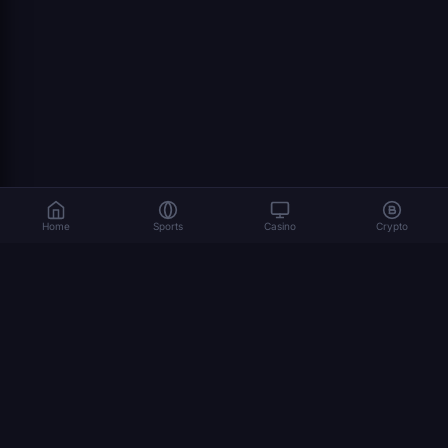
Home
Sports
Casino
Crypto
Ο τζόγος ενέχει κινδύνους. Παίξτε υπεύθυνα. 18+
© 2026 Dexsport. Με την επιφύλαξη παντός δικαιώματος.
ΠΛΟΉΓΗΣΗ
αρχική σελίδα