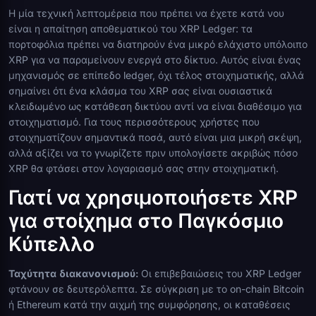
Η μία τεχνική λεπτομέρεια που πρέπει να έχετε κατά νου
είναι η απαίτηση αποθεματικού του XRP Ledger: τα
πορτοφόλια πρέπει να διατηρούν ένα μικρό ελάχιστο υπόλοιπο
XRP για να παραμείνουν ενεργά στο δίκτυο. Αυτός είναι ένας
μηχανισμός σε επίπεδο ledger, όχι τέλος στοιχηματικής, αλλά
σημαίνει ότι ένα κλάσμα του XRP σας είναι ουσιαστικά
κλειδωμένο ως κατάθεση δικτύου αντί να είναι διαθέσιμο για
στοιχηματισμό. Για τους περισσότερους χρήστες που
στοιχηματίζουν σημαντικά ποσά, αυτό είναι μια μικρή σκέψη,
αλλά αξίζει να το γνωρίζετε πριν υπολογίσετε ακριβώς πόσο
XRP θα φτάσει στον λογαριασμό σας στην στοιχηματική.
Γιατί να χρησιμοποιήσετε XRP
για στοίχημα στο Παγκόσμιο
Κύπελλο
Ταχύτητα διακανονισμού:
Οι επιβεβαιώσεις του XRP Ledger
φτάνουν σε δευτερόλεπτα. Σε σύγκριση με το on-chain Bitcoin
ή Ethereum κατά την αιχμή της συμφόρησης, οι καταθέσεις