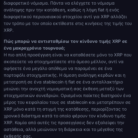
διαφορετικό νόμισμα. Πάντα να ελέγχετε το νόμισμα
ανάληψης πριν την κατάθεση, καθώς η λήψη fiat ή ενός
διαφορετικού περιουσιακού στοιχείου αντί για XRP αλλάζει
τον τρόπο με τον οποίο εκτίθεστε στις κινήσεις της τιμής του
XRP.
Πώς μπορώ να αντισταθμίσω τον κίνδυνο τιμής XRP σε
ένα μακροχρόνιο τουρνουά;
Η πιο απλή προσέγγιση είναι να καταθέσετε μόνο το XRP που
σκοπεύετε να στοιχηματίσετε στο άμεσο μέλλον, αντί να
αφήσετε ένα μεγάλο απόθεμα να παραμένει σε ένα
πορτοφόλι στοιχηματικής. Η άμεση ανάληψη κερδών και η
μετατροπή σε ένα stablecoin ή fiat σε ένα ανταλλακτήριο
μειώνει την ανοιχτή νομισματική σας έκθεση μεταξύ των
στοιχηματικών συνεδριών. Ορισμένοι παίκτες διατηρούν ένα
μέρος του κεφαλαίου τους σε stablecoin και μετατρέπουν σε
XRP μόνο κατά τη στιγμή της κατάθεσης, περιορίζοντας το
χρονικό διάστημα κατά το οποίο φέρουν τον κίνδυνο τιμής
XRP. Καμία από αυτές τις προσεγγίσεις δεν εξαλείφει την
αστάθεια, αλλά μειώνουν τη διάρκεια και το μέγεθος της
έκθεσής σας.