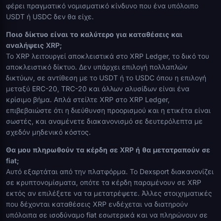
φέρει πραγματικό νομισματικό κίνδυνο που ένα υπόλοιπο
USDT ή USDC δεν θα είχε.
Ποιο δίκτυο είναι το καλύτερο για καταθέσεις και
αναλήψεις XRP;
Το XRP λειτουργεί αποκλειστικά στο XRP Ledger, το δικό του
αποκλειστικό δίκτυο. Δεν υπάρχει επιλογή πολλαπλών
δικτύων, σε αντίθεση με το USDT ή το USDC όπου η επιλογή
μεταξύ ERC-20, TRC-20 και άλλων αλυσίδων είναι ένα
κρίσιμο βήμα. Απλά στείλτε XRP στο XRP Ledger,
επιβεβαιώστε ότι η διεύθυνση προορισμού και η ετικέτα είναι
σωστές, και αναμένετε διακανονισμό σε δευτερόλεπτα με
σχεδόν μηδενικό κόστος.
Θα μου πληρωθούν τα κέρδη σε XRP ή θα μετατραπούν σε
fiat;
Αυτό εξαρτάται από την πλατφόρμα. Το Dexsport διακανονίζει
σε κρυπτονομίσματα, οπότε τα κέρδη παραμένουν σε XRP
εκτός αν επιλέξετε να τα μετατρέψετε. Άλλες στοιχηματικές
που δέχονται καταθέσεις XRP ενδέχεται να διατηρούν
υπόλοιπα σε ισοδύναμο fiat εσωτερικά και να πληρώνουν σε