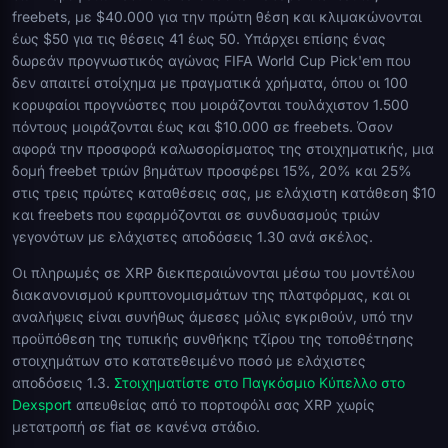
freebets, με $40.000 για την πρώτη θέση και κλιμακώνονται
έως $50 για τις θέσεις 41 έως 50. Υπάρχει επίσης ένας
δωρεάν προγνωστικός αγώνας FIFA World Cup Pick'em που
δεν απαιτεί στοίχημα με πραγματικά χρήματα, όπου οι 100
κορυφαίοι προγνώστες που μοιράζονται τουλάχιστον 1.500
πόντους μοιράζονται έως και $10.000 σε freebets. Όσον
αφορά την προσφορά καλωσορίσματος της στοιχηματικής, μια
δομή freebet τριών βημάτων προσφέρει 15%, 20% και 25%
στις τρεις πρώτες καταθέσεις σας, με ελάχιστη κατάθεση $10
και freebets που εφαρμόζονται σε συνδυασμούς τριών
γεγονότων με ελάχιστες αποδόσεις 1.30 ανά σκέλος.
Οι πληρωμές σε XRP διεκπεραιώνονται μέσω του μοντέλου
διακανονισμού κρυπτονομισμάτων της πλατφόρμας, και οι
αναλήψεις είναι συνήθως άμεσες μόλις εγκριθούν, υπό την
προϋπόθεση της τυπικής συνθήκης τζίρου της τοποθέτησης
στοιχημάτων στο κατατεθειμένο ποσό με ελάχιστες
αποδόσεις 1.3.
Στοιχηματίστε στο Παγκόσμιο Κύπελλο στο
Dexsport
απευθείας από το πορτοφόλι σας XRP χωρίς
μετατροπή σε fiat σε κανένα στάδιο.