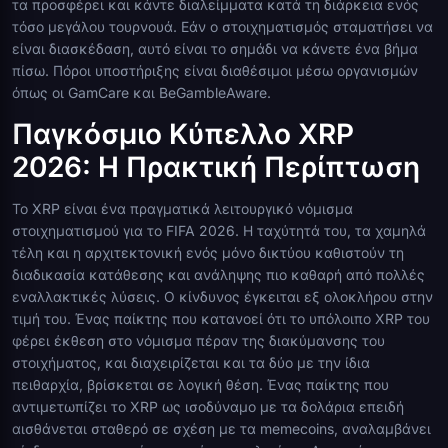
τα προσφέρει και κάντε διαλείμματα κατά τη διάρκεια ενός
τόσο μεγάλου τουρνουά. Εάν ο στοιχηματισμός σταματήσει να
είναι διασκέδαση, αυτό είναι το σημάδι να κάνετε ένα βήμα
πίσω. Πόροι υποστήριξης είναι διαθέσιμοι μέσω οργανισμών
όπως οι GamCare και BeGambleAware.
Παγκόσμιο Κύπελλο XRP
2026: Η Πρακτική Περίπτωση
Το XRP είναι ένα πραγματικά λειτουργικό νόμισμα
στοιχηματισμού για το FIFA 2026. Η ταχύτητά του, τα χαμηλά
τέλη και η αρχιτεκτονική ενός μόνο δικτύου καθιστούν τη
διαδικασία κατάθεσης και ανάληψης πιο καθαρή από πολλές
εναλλακτικές λύσεις. Ο κίνδυνος έγκειται εξ ολοκλήρου στην
τιμή του. Ένας παίκτης που κατανοεί ότι το υπόλοιπο XRP του
φέρει έκθεση στο νόμισμα πέραν της διακύμανσης του
στοιχήματος, και διαχειρίζεται και τα δύο με την ίδια
πειθαρχία, βρίσκεται σε λογική θέση. Ένας παίκτης που
αντιμετωπίζει το XRP ως ισοδύναμο με τα δολάρια επειδή
αισθάνεται σταθερό σε σχέση με τα memecoins, αναλαμβάνει