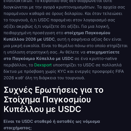
εναλλακτικών. Το κεφάλαιο σας δεν διαβρώνεται ούτε
διογκώνεται με την αγορά κρυπτονομισμάτων. Τα αρχεία σας
παραμένουν καθαρά σε όρους δολαρίου. Και όταν τελειώσει
το τουρνουά, ό,τι USDC παραμένει στον λογαριασμό σας
αξίζει ακριβώς ό,τι νομίζετε ότι αξίζει. Για μια λογική,
πειθαρχημένη προσέγγιση στο
στοίχημα Παγκοσμίου
Κυπέλλου 2026 με USDC
, αυτή η σαφήνεια αξίας δεν είναι
μια μικρή ευκολία. Είναι το θεμέλιο πάνω στο οποίο στηρίζεται
η υπόλοιπη στρατηγική σας. Αν θέλετε να
στοιχηματίσετε
στο Παγκόσμιο Κύπελλο με USDC
σε ένα κρυπτο-native
περιβάλλον, το
Dexsport
υποστηρίζει το USDC σε πολλαπλά
δίκτυα με πρόσβαση χωρίς KYC και ενεργές προσφορές FIFA
2026 καθ' όλη τη διάρκεια του τουρνουά.
Συχνές Ερωτήσεις για το
Στοίχημα Παγκοσμίου
Κυπέλλου με USDC
Είναι το USDC σταθερό ή ασταθές ως νόμισμα
στοιχήματος;