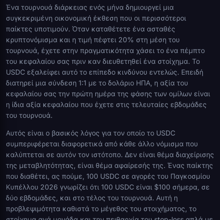
Ένα τουρνουά διάρκειας ενός μήνα δημιουργεί μια
συγκεκριμένη οικονομική έκθεση που οι περισσότεροι
παίκτες υποτιμούν. Όταν καταθέτετε ένα ασταθές
κρυπτονόμισμα και η τιμή πέφτει 20% στη μέση του
τουρνουά, έχετε στην πραγματικότητα χάσει το ένα πέμπτο
του κεφαλαίου σας πριν καν διευθετηθεί ένα στοίχημα. Το
USDC εξαλείφει αυτό το επίπεδο κινδύνου εντελώς. Επειδή
διατηρεί μια σύνδεση 1:1 με το δολάριο ΗΠΑ, η αξία του
κεφαλαίου σας την πρώτη ημέρα της φάσης των ομίλων είναι
η ίδια αξία κεφαλαίου που έχετε στις τελευταίες εβδομάδες
του τουρνουά.
Αυτός είναι ο βασικός λόγος για τον οποίο το USDC
συμπεριφέρεται διαφορετικά από κάθε άλλο νόμισμα που
καλύπτεται σε αυτόν τον ιστότοπο. Δεν είναι θέμα διαχείρισης
της μεταβλητότητας, είναι θέμα αφαίρεσής της. Ένας παίκτης
που διαθέτει, ας πούμε, 100 USDC σε αγορές του Παγκοσμίου
Κυπέλλου 2026 γνωρίζει ότι 100 USDC είναι $100 σήμερα, σε
δύο εβδομάδες, και στο τέλος του τουρνουά. Αυτή η
προβλεψιμότητα καθιστά το μέγεθος του στοιχήματος, το
στοίχημα ανά μονάδα και την πειθαρχία του stop-loss απλά με