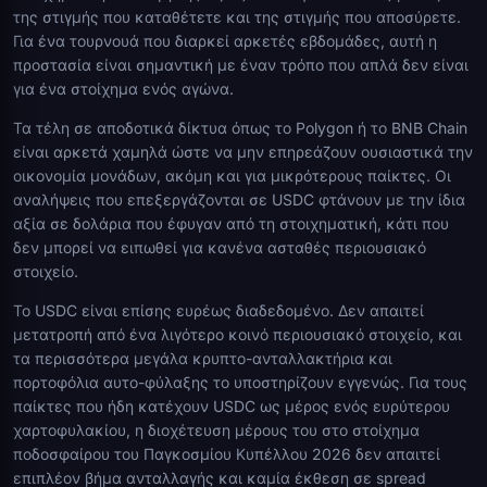
της στιγμής που καταθέτετε και της στιγμής που αποσύρετε.
Για ένα τουρνουά που διαρκεί αρκετές εβδομάδες, αυτή η
προστασία είναι σημαντική με έναν τρόπο που απλά δεν είναι
για ένα στοίχημα ενός αγώνα.
Τα τέλη σε αποδοτικά δίκτυα όπως το Polygon ή το BNB Chain
είναι αρκετά χαμηλά ώστε να μην επηρεάζουν ουσιαστικά την
οικονομία μονάδων, ακόμη και για μικρότερους παίκτες. Οι
αναλήψεις που επεξεργάζονται σε USDC φτάνουν με την ίδια
αξία σε δολάρια που έφυγαν από τη στοιχηματική, κάτι που
δεν μπορεί να ειπωθεί για κανένα ασταθές περιουσιακό
στοιχείο.
Το USDC είναι επίσης ευρέως διαδεδομένο. Δεν απαιτεί
μετατροπή από ένα λιγότερο κοινό περιουσιακό στοιχείο, και
τα περισσότερα μεγάλα κρυπτο-ανταλλακτήρια και
πορτοφόλια αυτο-φύλαξης το υποστηρίζουν εγγενώς. Για τους
παίκτες που ήδη κατέχουν USDC ως μέρος ενός ευρύτερου
χαρτοφυλακίου, η διοχέτευση μέρους του στο στοίχημα
ποδοσφαίρου του Παγκοσμίου Κυπέλλου 2026 δεν απαιτεί
επιπλέον βήμα ανταλλαγής και καμία έκθεση σε spread