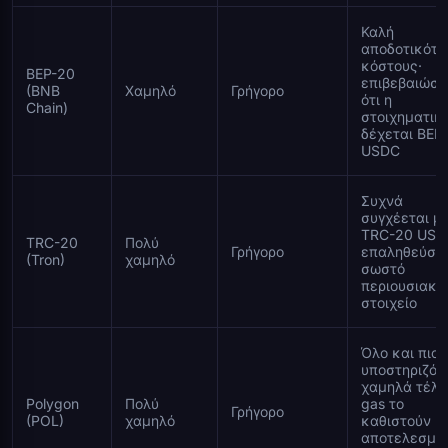
Καλή
αποδοτικότη
κόστους·
BEP-20
επιβεβαιώστ
(BNB
Χαμηλό
Γρήγορο
ότι η
Chain)
στοιχηματικ
δέχεται BEP
USDC
Συχνά
συγχέεται μ
TRC-20 USD
TRC-20
Πολύ
Γρήγορο
επαληθεύστε
(Tron)
χαμηλό
σωστό
περιουσιακό
στοιχείο
Όλο και πιο
υποστηριζόμ
χαμηλά τέλη
Polygon
Πολύ
gas το
Γρήγορο
(POL)
χαμηλό
καθιστούν
αποτελεσμα