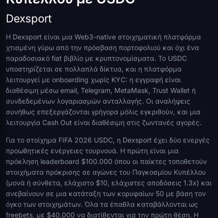
Dexsport
Η Dexsport είναι μια Web3-native στοιχηματική πλατφόρμα
χτισμένη γύρω από την πρόσβαση πορτοφολιού και όχι ένα
παραδοσιακό fiat βιβλίο με κρυπτονομίσματα. Το USDC
υποστηρίζεται σε πολλαπλά δίκτυα, και η πλατφόρμα
λειτουργεί με onboarding χωρίς KYC: η εγγραφή είναι
διαθέσιμη μέσω email, Telegram, MetaMask, Trust Wallet ή
συνδεδεμένων λογαριασμών ανταλλαγής. Οι αναλήψεις
συνήθως επεξεργάζονται γρήγορα μόλις εγκριθούν, και μια
λειτουργία Cash Out είναι διαθέσιμη στις ζωντανές αγορές.
Για το στοίχημα FIFA 2026 USDC, η Dexsport έχει δύο ενεργές
προωθητικές ενέργειες τουρνουά. Η πρώτη είναι μια
πρόκληση leaderboard $100.000 όπου οι παίκτες τοποθετούν
στοιχήματα πρόκρισης σε αγώνες του Παγκοσμίου Κυπέλλου
(μονά ή σύνθετα, ελάχιστο $10, ελάχιστες αποδόσεις 1.3x) και
ανεβαίνουν σε μια κατάταξη των κορυφαίων 50 με βάση τον
όγκο των στοιχημάτων. Όλα τα έπαθλα καταβάλλονται ως
freebets, με $40.000 να διατίθενται για την πρώτη θέση. Η