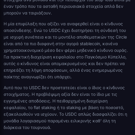
έναν τρόπο που τα ασταθή περιουσιακά στοιχεία απλά δεν
μπορούν να ταιριάξουν.
Η μία επιφύλαξη που αξίζει να αναφερθεί είναι ο κίνδυνος
αποσύνδεσης. Ενώ το USDC έχει διατηρήσει τη σύνδεσή του
με ισχυρή συνέπεια και το μοντέλο αποθεματικών της Circle
είναι από τα πιο διαφανή στην αγορά stablecoin, κανένα
χρηματοοικονομικό μέσο δεν φέρει μηδενικό κίνδυνο ουράς.
Για πρακτική διαχείριση κεφαλαίου στο Παγκόσμιο Κύπελλο,
αυτός ο κίνδυνος είναι απομακρυσμένος και δεν πρέπει να
επηρεάζει τη λήψη αποφάσεων, αλλά ένας ενημερωμένος
παίκτης αναγνωρίζει ότι υπάρχει.
Αυτό που το USDC δεν προστατεύει είναι ο ίδιος ο κίνδυνος
στοιχήματος. Η προβλέψιμη αξία δεν είναι το ίδιο με τις
εγγυημένες αποδόσεις. Η πειθαρχημένη διαχείριση
κεφαλαίου, το flat staking ή το staking με βάση το ποσοστό,
εξακολουθούν να ισχύουν. Το USDC απλώς διασφαλίζει ότι η
μονάδα λογαριασμού παραμένει ειλικρινής καθ' όλη τη
διάρκεια του τουρνουά.