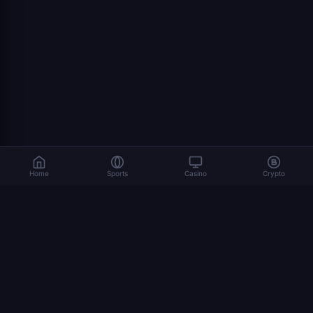
Home
Sports
Casino
Crypto
Ο τζόγος ενέχει κινδύνους. Παίξτε υπεύθυνα. 18+
© 2026 Dexsport. Με την επιφύλαξη παντός δικαιώματος.
ΠΛΟΉΓΗΣΗ