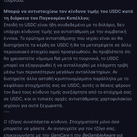
τουρνουά.
Μπορώ να αντιστοιχίσω τον κίνδυνο τιμής του USDC κατά
τη διάρκεια του Παγκοσμίου Κυπέλλου;
Επειδή το USDC είναι ήδη συνδεδεμένο με το δολάριο, δεν
υπάρχει κίνδυνος τιμής για αντιστάθμιση με την συμβατική
έννοια. Το ερώτημα αντιστάθμισης που ισχύει είναι αν θα
διατηρήσετε τα κέρδη σε USDC ή θα τα μετατρέψετε σε άλλο
περιουσιακό στοιχείο αφού προσγειωθούν. Αν προβλέπετε ότι
θα χρειαστείτε νόμισμα fiat μετά το τουρνουά, το USDC
μπορεί να εξαργυρωθεί ή να ανταλλαχθεί με ελάχιστη τριβή
μέσω των περισσότερων μεγάλων ανταλλακτηρίων. Αν
διατηρείτε άλλα ασταθή κρυπτονομίσματα παράλληλα με το
κεφάλαιο στοιχήματός σας σε USDC, αυτές οι θέσεις φέρουν
τον δικό τους κίνδυνο τιμής ανεξάρτητα από το στοίχημά σας
σε USDC, και οι τυπικές αρχές αντιστάθμισης χαρτοφυλακίου
ισχύουν για αυτά ξεχωριστά.
---
Ο τζόγος συνεπάγεται κίνδυνο. Στοιχηματίστε μόνο όσα
μπορείτε να χάσετε. Αν ανησυχείτε για τον τζόγο σας,
επικοινωνήστε με την GamCare ή την BeGambleAware για