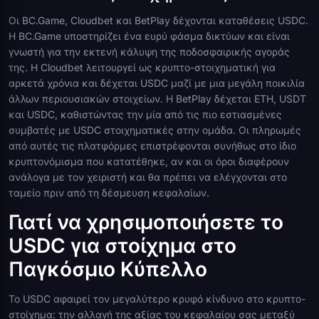
Οι BC.Game, Cloudbet και BetPlay δέχονται καταθέσεις USDC.
Η BC.Game υποστηρίζει ένα ευρύ φάσμα δικτύων και είναι
γνωστή για την εκτενή κάλυψη της ποδοσφαιρικής αγοράς
της. Η Cloudbet λειτουργεί ως κρυπτο-στοιχηματική για
αρκετά χρόνια και δέχεται USDC μαζί με μια μεγάλη ποικιλία
άλλων περιουσιακών στοιχείων. Η BetPlay δέχεται ETH, USDT
και USDC, καθιστώντας την μία από τις πιο εστιασμένες
συμβατές με USDC στοιχηματικές στην ομάδα. Οι πληρωμές
από αυτές τις πλατφόρμες επιστρέφονται συνήθως στο ίδιο
κρυπτονόμισμα που κατατέθηκε, αν και οι όροι διαφέρουν
ανάλογα με τον χειριστή και θα πρέπει να ελέγχονται στο
ταμείο πριν από τη δέσμευση κεφαλαίων.
Γιατί να χρησιμοποιήσετε το
USDC για στοίχημα στο
Παγκόσμιο Κύπελλο
Το USDC αφαιρεί τον μεγαλύτερο κρυφό κίνδυνο στο κρυπτο-
στοίχημα: την αλλαγή της αξίας του κεφαλαίου σας μεταξύ