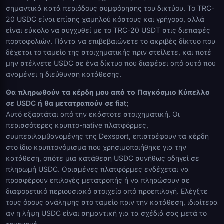
σημαντικά κατά περιόδους συμφόρησης του δικτύου. Το TRC-
20 USDC είναι επίσης χαμηλού κόστους και γρήγορο, αλλά
είναι εύκολο να συγχυθεί με το TRC-20 USDT στις διεπαφές
πορτοφολιών. Πάντα να επιβεβαιώνετε το ακριβές δίκτυο που
δέχεται το ταμείο της στοιχηματικής πριν στείλετε, και ποτέ
μην στέλνετε USDC σε ένα δίκτυο που διαφέρει από αυτό που
αναμένει η διεύθυνση κατάθεσης.
Θα πληρωθούν τα κέρδη μου από το Παγκόσμιο Κύπελλο
σε USDC ή θα μετατραπούν σε fiat;
Αυτό εξαρτάται από την εκάστοτε στοιχηματική. Οι
περισσότερες κρυπτο-native πλατφόρμες,
συμπεριλαμβανομένης της Dexsport, επιστρέφουν τα κέρδη
στο ίδιο κρυπτονόμισμα που χρησιμοποιήθηκε για την
κατάθεση, οπότε μια κατάθεση USDC συνήθως οδηγεί σε
πληρωμή USDC. Ορισμένες πλατφόρμες ενδέχεται να
προσφέρουν επιλογές μετατροπής ή να πληρώσουν σε
διαφορετικό περιουσιακό στοιχείο από προεπιλογή. Ελέγξτε
τους όρους ανάληψης στο ταμείο πριν την κατάθεση, ιδιαίτερα
αν η λήψη USDC είναι σημαντική για τα σχέδιά σας μετά το