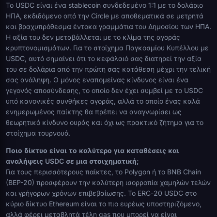
Το USDC είναι ένα stablecoin συνδεδεμένο 1:1 με το δολάριο
ΗΠΑ, εκδιδόμενο από την Circle με αποθεματικά σε μετρητά
και βραχυπρόθεσμα έντοκα γραμμάτια του Δημοσίου των ΗΠΑ.
Η αξία του δεν μεταβάλλεται με το κλίμα της αγοράς
κρυπτονομισμάτων. Για το στοίχημα Παγκοσμίου Κυπέλλου με
USDC, αυτό σημαίνει ότι το κεφάλαιό σας διατηρεί την αξία
του σε δολάρια από την πρώτη σας κατάθεση μέχρι την τελική
σας ανάληψη. Ο μόνος εναπομείνας κίνδυνος είναι ένα
γεγονός αποσύνδεσης, το οποίο δεν έχει συμβεί με το USDC
υπό κανονικές συνθήκες αγοράς, αλλά το οποίο ένας καλά
ενημερωμένος παίκτης θα πρέπει να αναγνωρίσει ως
θεωρητικό κίνδυνο ουράς και όχι ως πρακτικό ζήτημα για το
στοίχημα τουρνουά.
Ποιο δίκτυο είναι το καλύτερο για καταθέσεις και
αναλήψεις USDC σε μια στοιχηματική;
Για τους περισσότερους παίκτες, το Polygon ή το BNB Chain
(BEP-20) προσφέρουν την καλύτερη ισορροπία χαμηλών τελών
και γρήγορων χρόνων επιβεβαίωσης. Το ERC-20 USDC στο
κύριο δίκτυο Ethereum είναι το πιο ευρέως υποστηριζόμενο,
αλλά φέρει μεταβλητά τέλη gas που μπορεί να είναι