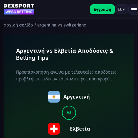
Εγγραφή
EL
αρχική σελίδα
/
argentina vs switzerland
Αργεντινή vs Ελβετία Αποδόσεις &
Betting Tips
Προεπισκόπηση αγώνα με τελευταίες αποδόσεις,
προβλέψεις ειδικών και καλύτερες προσφορές.
Αργεντινή
VS
Ελβετία