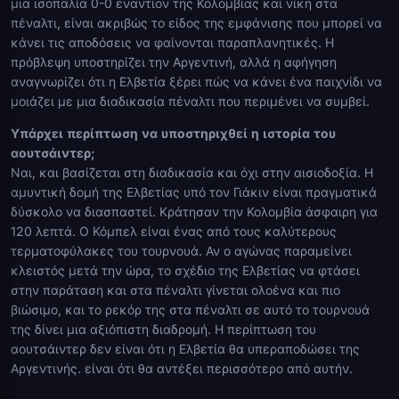
μια ισοπαλία 0-0 εναντίον της Κολομβίας και νίκη στα
πέναλτι, είναι ακριβώς το είδος της εμφάνισης που μπορεί να
κάνει τις αποδόσεις να φαίνονται παραπλανητικές. Η
πρόβλεψη υποστηρίζει την Αργεντινή, αλλά η αφήγηση
αναγνωρίζει ότι η Ελβετία ξέρει πώς να κάνει ένα παιχνίδι να
μοιάζει με μια διαδικασία πέναλτι που περιμένει να συμβεί.
Υπάρχει περίπτωση να υποστηριχθεί η ιστορία του
αουτσάιντερ;
Ναι, και βασίζεται στη διαδικασία και όχι στην αισιοδοξία. Η
αμυντική δομή της Ελβετίας υπό τον Γιάκιν είναι πραγματικά
δύσκολο να διασπαστεί. Κράτησαν την Κολομβία άσφαιρη για
120 λεπτά. Ο Κόμπελ είναι ένας από τους καλύτερους
τερματοφύλακες του τουρνουά. Αν ο αγώνας παραμείνει
κλειστός μετά την ώρα, το σχέδιο της Ελβετίας να φτάσει
στην παράταση και στα πέναλτι γίνεται ολοένα και πιο
βιώσιμο, και το ρεκόρ της στα πέναλτι σε αυτό το τουρνουά
της δίνει μια αξιόπιστη διαδρομή. Η περίπτωση του
αουτσάιντερ δεν είναι ότι η Ελβετία θα υπεραποδώσει της
Αργεντινής. είναι ότι θα αντέξει περισσότερο από αυτήν.