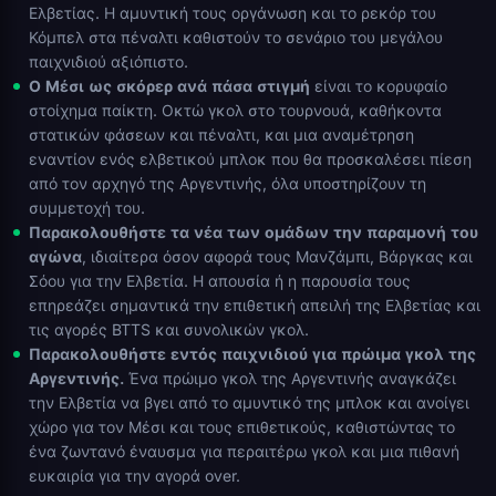
Ελβετίας. Η αμυντική τους οργάνωση και το ρεκόρ του
Κόμπελ στα πέναλτι καθιστούν το σενάριο του μεγάλου
παιχνιδιού αξιόπιστο.
Ο Μέσι ως σκόρερ ανά πάσα στιγμή
είναι το κορυφαίο
στοίχημα παίκτη. Οκτώ γκολ στο τουρνουά, καθήκοντα
στατικών φάσεων και πέναλτι, και μια αναμέτρηση
εναντίον ενός ελβετικού μπλοκ που θα προσκαλέσει πίεση
από τον αρχηγό της Αργεντινής, όλα υποστηρίζουν τη
συμμετοχή του.
Παρακολουθήστε τα νέα των ομάδων την παραμονή του
αγώνα
, ιδιαίτερα όσον αφορά τους Μανζάμπι, Βάργκας και
Σόου για την Ελβετία. Η απουσία ή η παρουσία τους
επηρεάζει σημαντικά την επιθετική απειλή της Ελβετίας και
τις αγορές BTTS και συνολικών γκολ.
Παρακολουθήστε εντός παιχνιδιού για πρώιμα γκολ της
Αργεντινής.
Ένα πρώιμο γκολ της Αργεντινής αναγκάζει
την Ελβετία να βγει από το αμυντικό της μπλοκ και ανοίγει
χώρο για τον Μέσι και τους επιθετικούς, καθιστώντας το
ένα ζωντανό έναυσμα για περαιτέρω γκολ και μια πιθανή
ευκαιρία για την αγορά over.