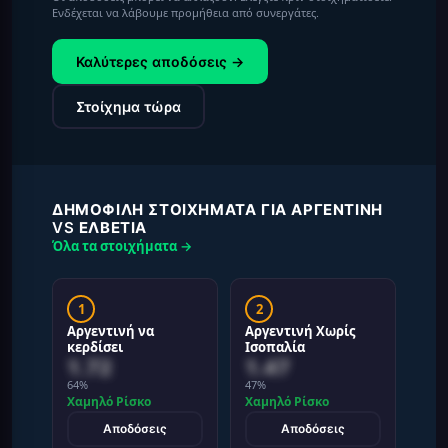
Ενδέχεται να λάβουμε προμήθεια από συνεργάτες.
Καλύτερες αποδόσεις →
Στοίχημα τώρα
ΔΗΜΟΦΙΛΉ ΣΤΟΙΧΉΜΑΤΑ ΓΙΑ ΑΡΓΕΝΤΙΝΉ
VS ΕΛΒΕΤΊΑ
Όλα τα στοιχήματα →
1
2
Αργεντινή να
Αργεντινή Χωρίς
κερδίσει
Ισοπαλία
1.72
1.47
64%
47%
Χαμηλό Ρίσκο
Χαμηλό Ρίσκο
Αποδόσεις
Αποδόσεις