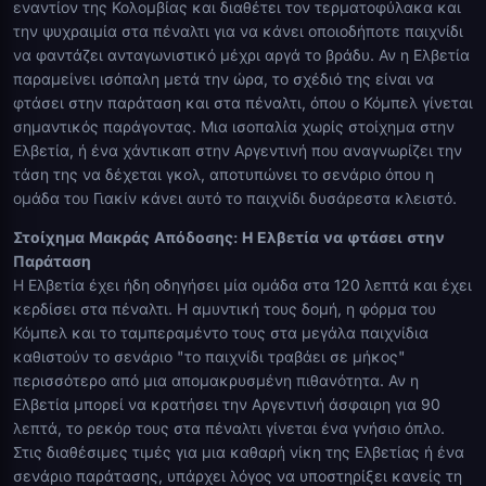
εναντίον της Κολομβίας και διαθέτει τον τερματοφύλακα και
την ψυχραιμία στα πέναλτι για να κάνει οποιοδήποτε παιχνίδι
να φαντάζει ανταγωνιστικό μέχρι αργά το βράδυ. Αν η Ελβετία
παραμείνει ισόπαλη μετά την ώρα, το σχέδιό της είναι να
φτάσει στην παράταση και στα πέναλτι, όπου ο Κόμπελ γίνεται
σημαντικός παράγοντας. Μια ισοπαλία χωρίς στοίχημα στην
Ελβετία, ή ένα χάντικαπ στην Αργεντινή που αναγνωρίζει την
τάση της να δέχεται γκολ, αποτυπώνει το σενάριο όπου η
ομάδα του Γιακίν κάνει αυτό το παιχνίδι δυσάρεστα κλειστό.
Στοίχημα Μακράς Απόδοσης: Η Ελβετία να φτάσει στην
Παράταση
Η Ελβετία έχει ήδη οδηγήσει μία ομάδα στα 120 λεπτά και έχει
κερδίσει στα πέναλτι. Η αμυντική τους δομή, η φόρμα του
Κόμπελ και το ταμπεραμέντο τους στα μεγάλα παιχνίδια
καθιστούν το σενάριο "το παιχνίδι τραβάει σε μήκος"
περισσότερο από μια απομακρυσμένη πιθανότητα. Αν η
Ελβετία μπορεί να κρατήσει την Αργεντινή άσφαιρη για 90
λεπτά, το ρεκόρ τους στα πέναλτι γίνεται ένα γνήσιο όπλο.
Στις διαθέσιμες τιμές για μια καθαρή νίκη της Ελβετίας ή ένα
σενάριο παράτασης, υπάρχει λόγος να υποστηρίξει κανείς τη