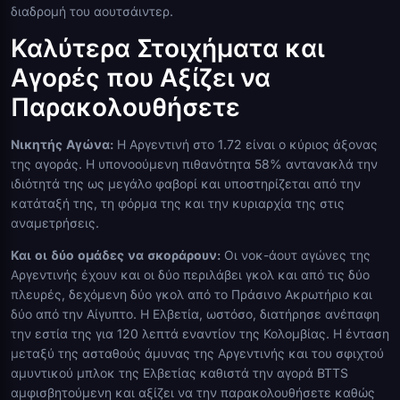
διαδρομή του αουτσάιντερ.
Καλύτερα Στοιχήματα και
Αγορές που Αξίζει να
Παρακολουθήσετε
Νικητής Αγώνα:
Η Αργεντινή στο 1.72 είναι ο κύριος άξονας
της αγοράς. Η υπονοούμενη πιθανότητα 58% αντανακλά την
ιδιότητά της ως μεγάλο φαβορί και υποστηρίζεται από την
κατάταξή της, τη φόρμα της και την κυριαρχία της στις
αναμετρήσεις.
Και οι δύο ομάδες να σκοράρουν:
Οι νοκ-άουτ αγώνες της
Αργεντινής έχουν και οι δύο περιλάβει γκολ και από τις δύο
πλευρές, δεχόμενη δύο γκολ από το Πράσινο Ακρωτήριο και
δύο από την Αίγυπτο. Η Ελβετία, ωστόσο, διατήρησε ανέπαφη
την εστία της για 120 λεπτά εναντίον της Κολομβίας. Η ένταση
μεταξύ της ασταθούς άμυνας της Αργεντινής και του σφιχτού
αμυντικού μπλοκ της Ελβετίας καθιστά την αγορά BTTS
αμφισβητούμενη και αξίζει να την παρακολουθήσετε καθώς