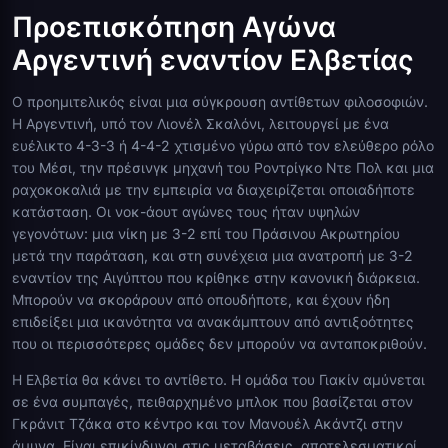
Προεπισκόπηση Αγώνα
Αργεντινή εναντίον Ελβετίας
Ο προημιτελικός είναι μια σύγκρουση αντίθετων φιλοσοφιών.
Η Αργεντινή, υπό τον Λιονέλ Σκαλόνι, λειτουργεί με ένα
ευέλικτο 4-3-3 ή 4-4-2 χτισμένο γύρω από τον ελεύθερο ρόλο
του Μέσι, την πρέσινγκ μηχανή του Ροντρίγκο Ντε Πολ και μια
ραχοκοκαλιά με την εμπειρία να διαχειρίζεται οποιαδήποτε
κατάσταση. Οι νοκ-άουτ αγώνες τους ήταν υψηλών
γεγονότων: μια νίκη με 3-2 επί του Πράσινου Ακρωτηρίου
μετά την παράταση, και στη συνέχεια μια ανατροπή με 3-2
εναντίον της Αιγύπτου που κρίθηκε στην κανονική διάρκεια.
Μπορούν να σκοράρουν από οπουδήποτε, και έχουν ήδη
επιδείξει μια ικανότητα να ανακάμπτουν από αντιξοότητες
που οι περισσότερες ομάδες δεν μπορούν να ανταποκριθούν.
Η Ελβετία θα κάνει το αντίθετο. Η ομάδα του Γιακίν αμύνεται
σε ένα συμπαγές, πειθαρχημένο μπλοκ που βασίζεται στον
Γκράνιτ Τζάκα στο κέντρο και τον Μανουέλ Ακάντζι στην
άμυνα. Είναι επικίνδυνοι στις μεταβάσεις, αποτελεσματικοί