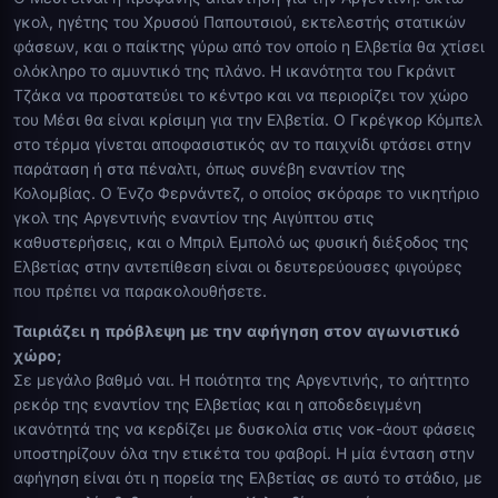
γκολ, ηγέτης του Χρυσού Παπουτσιού, εκτελεστής στατικών
φάσεων, και ο παίκτης γύρω από τον οποίο η Ελβετία θα χτίσει
ολόκληρο το αμυντικό της πλάνο. Η ικανότητα του Γκράνιτ
Τζάκα να προστατεύει το κέντρο και να περιορίζει τον χώρο
του Μέσι θα είναι κρίσιμη για την Ελβετία. Ο Γκρέγκορ Κόμπελ
στο τέρμα γίνεται αποφασιστικός αν το παιχνίδι φτάσει στην
παράταση ή στα πέναλτι, όπως συνέβη εναντίον της
Κολομβίας. Ο Ένζο Φερνάντεζ, ο οποίος σκόραρε το νικητήριο
γκολ της Αργεντινής εναντίον της Αιγύπτου στις
καθυστερήσεις, και ο Μπριλ Εμπολό ως φυσική διέξοδος της
Ελβετίας στην αντεπίθεση είναι οι δευτερεύουσες φιγούρες
που πρέπει να παρακολουθήσετε.
Ταιριάζει η πρόβλεψη με την αφήγηση στον αγωνιστικό
χώρο;
Σε μεγάλο βαθμό ναι. Η ποιότητα της Αργεντινής, το αήττητο
ρεκόρ της εναντίον της Ελβετίας και η αποδεδειγμένη
ικανότητά της να κερδίζει με δυσκολία στις νοκ-άουτ φάσεις
υποστηρίζουν όλα την ετικέτα του φαβορί. Η μία ένταση στην
αφήγηση είναι ότι η πορεία της Ελβετίας σε αυτό το στάδιο, με