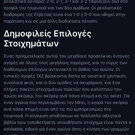
ρεαλιστικά σενάρια: 2-0, 2-1, 3-1 και 3-2 ταιριάζουν όλα στα
προφίλ του τουρνουά και των δύο ομάδων. Οι ρεαλιστικές
διαδρομές της Ελβετίας είναι ένα 1-0 ή 0-0 που οδηγεί στην
παράταση και σε μια άλλη διαδικασία πέναλτι.
Δημοφιλείς Επιλογές
Στοιχημάτων
Ένας προημιτελικός αυτού του μεγέθους προσελκύει έντονες
αγορές σε όλους τους μεγάλους παρόχους, και το εύρος των
διαθέσιμων επιλογών αντανακλά το βάθος του αγώνα. Οι
τυπικές αγορές 1Χ2 βρίσκονται δίπλα σε ασιατικά χάντικαπ,
συνολικά γκολ, και οι δύο ομάδες να σκοράρουν, και ένα
πλήρες πακέτο στοιχημάτων παικτών που καλύπτουν τον
πρώτο σκόρερ, τον σκόρερ ανά πάσα στιγμή και τις ασίστ. Για
έναν αγώνα που περιλαμβάνει τον Μέσι, η αγορά του σκόρερ
ανά πάσα στιγμή είναι από τις πιο εμπορεύσιμες στο
τουρνουά. Η σύγκριση αποδόσεων σε πολλαπλά αθλητικά
βιβλία πριν τοποθετήσετε οποιοδήποτε στοίχημα είναι πάντα σ
advisable, ειδικά για έναν αγώνα όπου η κίνηση των γραμμών