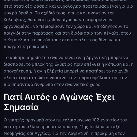
στις στατικές φάσεις και ψυχολογικά προετοιμασμένοι για μια
μακρά βραδιά. Το σχέδιό τους, όπως και εναντίον της
Κολομβίας, θα είναι σχεδόν σίγουρα να παραμείνουν
οργανωμένοι, να περιορίσουν τον χώρο και να οδηγήσουν το
παιχνίδι στην παράταση και στη διαδικασία των πέναλτι όπου
ο Κόμπελ και το ρεκόρ τους στα πέναλτι τους δίνουν μια
πραγματική ευκαιρία.
Το κρίσιμο σημείο του αγώνα είναι αν η Αργεντινή μπορεί να
διασπάσει το μπλοκ της Ελβετίας πριν επέλθει η κόπωση και η
απογοήτευση, ή αν η Ελβετία μπορεί να κρατήσει το παιχνίδι
κλειστό αρκετά ώστε να κάνει τον τερματοφύλακά της τον
πιο σημαντικό άνθρωπο στον αγωνιστικό χώρο.
Γιατί Αυτός ο Αγώνας Έχει
Σημασία
Ο νικητής προχωρά στον ημιτελικό αγώνα 102 εναντίον του
νικητή του άλλου προημιτελικού της 11ης Ιουλίου μεταξύ
Νορβηγίας και Αγγλίας. Για την Αργεντινή, η πρόκριση στον