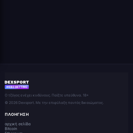
Ο τζόγος ενέχει κινδύνους. Παίξτε υπεύθυνα. 18+
© 2026 Dexsport. Με την επιφύλαξη παντός δικαιώματος.
ΠΛΟΉΓΗΣΗ
αρχική σελίδα
Bitcoin