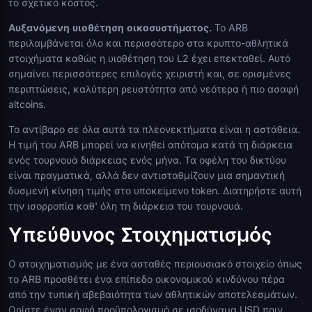
το σχετικό κόστος.
Αυξανόμενη υιοθέτηση οικοσυστήματος.
Το ARB
περιλαμβάνεται όλο και περισσότερο στα κρυπτο-αθλητικά
στοιχήματα καθώς η υιοθέτηση του L2 έχει επεκταθεί. Αυτό
σημαίνει περισσότερες επιλογές χειριστή και, σε ορισμένες
περιπτώσεις, καλύτερη ρευστότητα από νεότερα ή πιο ασαφή
altcoins.
Το αντίβαρο σε όλα αυτά τα πλεονεκτήματα είναι η αστάθεια.
Η τιμή του ARB μπορεί να κινηθεί απότομα κατά τη διάρκεια
ενός τουρνουά διάρκειας ενός μήνα. Τα οφέλη του δικτύου
είναι πραγματικά, αλλά δεν αντισταθμίζουν μια σημαντική
δυσμενή κίνηση τιμής στο υποκείμενο token. Διατηρήστε αυτή
την ισορροπία καθ' όλη τη διάρκεια του τουρνουά.
Υπεύθυνος Στοιχηματισμός
Ο στοιχηματισμός με ένα ασταθές περιουσιακό στοιχείο όπως
το ARB προσθέτει ένα επίπεδο οικονομικού κινδύνου πέρα
από την τυπική αβεβαιότητα των αθλητικών αποτελεσμάτων.
Ορίστε έναν σαφή προϋπολογισμό σε ισοδύναμα USD πριν