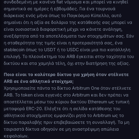
συνδεδεμένη με κανένα fiat νόμισμα και μπορεί να κινηθεί
σημαντικά σε ημέρες ή εβδομάδες. Για ένα τουρνουά
διάρκειας ενός μήνα όπως το Παγκόσμιο Κύπελλο, αυτό
σημαίνει ότι η αξία σε δολάρια της κατάθεσής σας μπορεί να
είναι ουσιαστικά διαφορετική μέχρι να κάνετε ανάληψη,
ανεξάρτητα από τα αποτελέσματα των στοιχημάτων σας. Εάν
η σταθερότητα της τιμής είναι η προτεραιότητά σας, ένα
stablecoin όπως το USDT ή το USDC είναι μια πιο κατάλληλη
επιλογή. Το πλεονέκτημα του ARB έγκειται στην ταχύτητα του
δικτύου και στα χαμηλά τέλη, όχι στην διατήρηση της αξίας.
Ποιο είναι το καλύτερο δίκτυο για χρήση όταν στέλνετε
ARB σε ένα αθλητικό στοίχημα;
Χρησιμοποιείτε πάντα το δίκτυο Arbitrum One όταν στέλνετε
ARB. Το token είναι εγγενές στο Arbitrum και δεν πρέπει να
αποστέλλεται μέσω του κύριου δικτύου Ethereum ως τυπική
μεταφορά ERC-20. Ελέγξτε ότι η σελίδα κατάθεσης του
αθλητικού στοιχήματος εμφανίζει ρητά το Arbitrum ως το
δίκτυο παραλαβής πριν επιβεβαιώσετε τη συναλλαγή. Τα μη
ταιριαστά δίκτυα οδηγούν σε μη αναστρέψιμη απώλεια
κεφαλαίων.