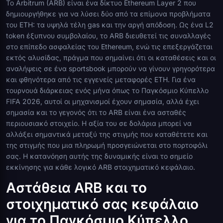
Το Arbitrum (ARB) είναι ένα δίκτυο Ethereum Layer 2 που
δημιουργήθηκε για να λύσει δύο από τα επίμονα προβλήματα
του ETH: τα υψηλά τέλη gas και την αργή απόδοση. Ως ένα L2
token έξυπνου συμβολαίου, το ARB διευθετεί τις συναλλαγές
στο επίπεδο ασφαλείας του Ethereum, ενώ τις επεξεργάζεται
εκτός αλυσίδας, πράγμα που σημαίνει ότι οι καταθέσεις και οι
αναλήψεις σε ένα sportsbook μπορούν να γίνουν γρηγορότερα
και φθηνότερα από τις εγγενείς μεταφορές ETH. Για ένα
τουρνουά διάρκειας ενός μήνα όπως το Παγκόσμιο Κύπελλο
FIFA 2026, αυτοί οι μηχανισμοί έχουν σημασία, αλλά έχει
σημασία και το γεγονός ότι το ARB είναι ένα ασταθές
περιουσιακό στοιχείο. Η αξία του σε δολάρια μπορεί να
αλλάξει σημαντικά μεταξύ της στιγμής που καταθέτετε και
της στιγμής που μια πληρωμή προσγειώνεται στο πορτοφόλι
σας. Η κατανόηση αυτής της δυναμικής είναι το σημείο
εκκίνησης για κάθε λογικό ARB στοιχηματικό κεφάλαιο.
Αστάθεια ARB και το
στοιχηματικό σας κεφάλαιο
για το Παγκόσμιο Κύπελλο