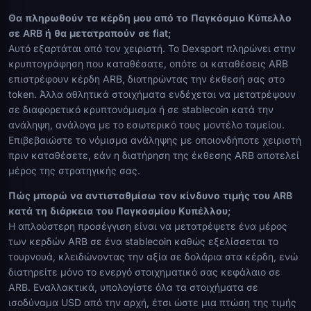
Θα πληρωθούν τα κέρδη μου από το Παγκόσμιο Κύπελλο
σε ARB ή θα μετατραπούν σε fiat;
Αυτό εξαρτάται από τον χειριστή. Το Dexsport πληρώνει στην
κρυπτογράφηση που καταθέσατε, οπότε οι καταθέσεις ARB
επιστρέφουν κέρδη ARB, διατηρώντας την έκθεσή σας στο
token. Άλλα αθλητικά στοιχήματα ενδέχεται να μετατρέψουν
σε διαφορετικό κρυπτονόμισμα ή σε stablecoin κατά την
ανάληψη, ανάλογα με το εσωτερικό τους μοντέλο ταμείου.
Επιβεβαιώστε το νόμισμα ανάληψης με οποιονδήποτε χειριστή
πριν καταθέσετε, εάν η διατήρηση της έκθεσης ARB αποτελεί
μέρος της στρατηγικής σας.
Πώς μπορώ να αντισταθμίσω τον κίνδυνο τιμής του ARB
κατά τη διάρκεια του Παγκοσμίου Κυπέλλου;
Η απλούστερη προσέγγιση είναι να μετατρέψετε ένα μέρος
των κερδών ARB σε ένα stablecoin καθώς εξελίσσεται το
τουρνουά, κλειδώνοντας την αξία σε δολάρια στα κέρδη, ενώ
διατηρείτε μόνο το ενεργό στοιχηματικό σας κεφάλαιο σε
ARB. Εναλλακτικά, υπολογίστε όλα τα στοιχήματα σε
ισοδύναμα USD από την αρχή, έτσι ώστε μια πτώση της τιμής