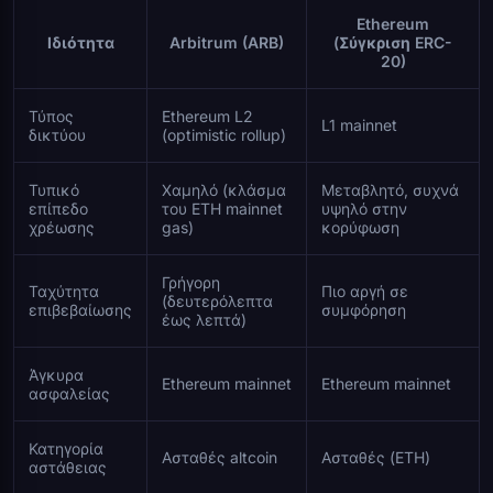
Ethereum
Ιδιότητα
Arbitrum (ARB)
(Σύγκριση ERC-
20)
Τύπος
Ethereum L2
L1 mainnet
δικτύου
(optimistic rollup)
Τυπικό
Χαμηλό (κλάσμα
Μεταβλητό, συχνά
επίπεδο
του ETH mainnet
υψηλό στην
χρέωσης
gas)
κορύφωση
Γρήγορη
Ταχύτητα
Πιο αργή σε
(δευτερόλεπτα
επιβεβαίωσης
συμφόρηση
έως λεπτά)
Άγκυρα
Ethereum mainnet
Ethereum mainnet
ασφαλείας
Κατηγορία
Ασταθές altcoin
Ασταθές (ETH)
αστάθειας