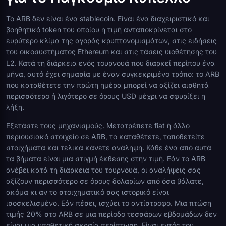
Το ARB δεν είναι ένα stablecoin. Είναι ένα διαχειριστικό και
βοηθητικό token του οποίου η τιμή ανταποκρίνεται στο
ευρύτερο κλίμα της αγοράς κρυπτονομισμάτων, στις ειδήσεις
του οικοσυστήματος Ethereum και στις τάσεις υιοθέτησης του
L2. Κατά τη διάρκεια ενός τουρνουά που διαρκεί περίπου ένα
μήνα, αυτό έχει σημασία με έναν συγκεκριμένο τρόπο: το ARB
που καταθέτετε την πρώτη ημέρα μπορεί να αξίζει αισθητά
περισσότερο ή λιγότερο σε όρους USD μέχρι να σφυρίξει η
λήξη.
Εξετάστε τους μηχανισμούς. Μετατρέπετε fiat ή άλλο
περιουσιακό στοιχείο σε ARB, το καταθέτετε, τοποθετείτε
στοιχήματα και τελικά κάνετε ανάληψη. Κάθε ένα από αυτά
τα βήματα είναι μια στιγμή έκθεσης στην τιμή. Εάν το ARB
ανέβει κατά τη διάρκεια του τουρνουά, οι αναλήψεις σας
αξίζουν περισσότερο σε όρους δολαρίων από όσα βάλατε,
ακόμα κι αν το στοιχηματικό σας ιστορικό είναι
ισοσκελισμένο. Εάν πέσει, ισχύει το αντίστροφο. Μια πτώση
τιμής 20% στο ARB σε μια περίοδο τεσσάρων εβδομάδων δεν
είναι μια υποθετική ακραία περίπτωση. Είναι εντός του