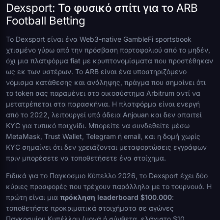
Dexsport: Το φυσικό σπίτι για το ARB
Football Betting
Το Dexsport είναι ένα Web3-native GambleFi sportsbook
χτισμένο γύρω από την πρόσβαση πορτοφολιού από το μηδέν,
όχι μια πλατφόρμα fiat με κρυπτονομίσματα που προστέθηκαν
ως εκ των υστέρων. Το ARB είναι ένα υποστηριζόμενο
νόμισμα κατάθεσης και ανάληψης, πράγμα που σημαίνει ότι
το token σας παραμένει στο οικοσύστημα Arbitrum αντί να
μετατρέπεται στα παρασκήνια. Η πλατφόρμα είναι ενεργή
από το 2022, λειτουργεί υπό άδεια Anjouan και δεν απαιτεί
KYC για τυπικό παιχνίδι. Μπορείτε να συνδεθείτε μέσω
MetaMask, Trust Wallet, Telegram ή email, και η δομή χωρίς
KYC σημαίνει ότι δεν χρειάζονται μεταφορτώσεις εγγράφων
πριν μπορέσετε να τοποθετήσετε ένα στοίχημα.
Ειδικά για το Παγκόσμιο Κύπελλο 2026, το Dexsport έχει δύο
κύριες προσφορές που τρέχουν παράλληλα με το τουρνουά. Η
πρώτη είναι μια
πρόκληση leaderboard $100.000
:
τοποθετήστε προκριματικά στοιχήματα σε αγώνες
Παγκοσμίου Κυπέλλου (μονά ή σύνθετα, ελάχιστο $10,