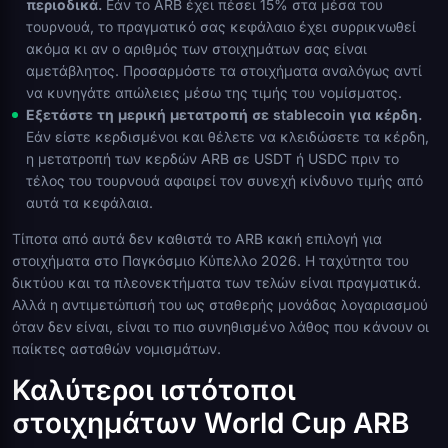
περιοδικά.
Εάν το ARB έχει πέσει 15% στα μέσα του
τουρνουά, το πραγματικό σας κεφάλαιο έχει συρρικνωθεί
ακόμα κι αν ο αριθμός των στοιχημάτων σας είναι
αμετάβλητος. Προσαρμόστε τα στοιχήματα αναλόγως αντί
να κυνηγάτε απώλειες μέσω της τιμής του νομίσματος.
Εξετάστε τη μερική μετατροπή σε stablecoin για κέρδη.
Εάν είστε κερδισμένοι και θέλετε να κλειδώσετε τα κέρδη,
η μετατροπή των κερδών ARB σε USDT ή USDC πριν το
τέλος του τουρνουά αφαιρεί τον συνεχή κίνδυνο τιμής από
αυτά τα κεφάλαια.
Τίποτα από αυτά δεν καθιστά το ARB κακή επιλογή για
στοιχήματα στο Παγκόσμιο Κύπελλο 2026. Η ταχύτητα του
δικτύου και τα πλεονεκτήματα των τελών είναι πραγματικά.
Αλλά η αντιμετώπισή του ως σταθερής μονάδας λογαριασμού
όταν δεν είναι, είναι το πιο συνηθισμένο λάθος που κάνουν οι
παίκτες ασταθών νομισμάτων.
Καλύτεροι ιστότοποι
στοιχημάτων World Cup ARB