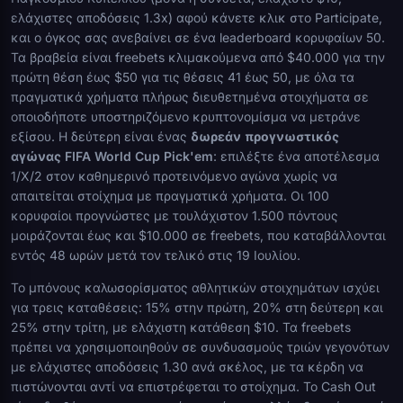
ελάχιστες αποδόσεις 1.3x) αφού κάνετε κλικ στο Participate,
και ο όγκος σας ανεβαίνει σε ένα leaderboard κορυφαίων 50.
Τα βραβεία είναι freebets κλιμακούμενα από $40.000 για την
πρώτη θέση έως $50 για τις θέσεις 41 έως 50, με όλα τα
πραγματικά χρήματα πλήρως διευθετημένα στοιχήματα σε
οποιοδήποτε υποστηριζόμενο κρυπτονομίσμα να μετράνε
εξίσου. Η δεύτερη είναι ένας
δωρεάν προγνωστικός
αγώνας FIFA World Cup Pick'em
: επιλέξτε ένα αποτέλεσμα
1/X/2 στον καθημερινό προτεινόμενο αγώνα χωρίς να
απαιτείται στοίχημα με πραγματικά χρήματα. Οι 100
κορυφαίοι προγνώστες με τουλάχιστον 1.500 πόντους
μοιράζονται έως και $10.000 σε freebets, που καταβάλλονται
εντός 48 ωρών μετά τον τελικό στις 19 Ιουλίου.
Το μπόνους καλωσορίσματος αθλητικών στοιχημάτων ισχύει
για τρεις καταθέσεις: 15% στην πρώτη, 20% στη δεύτερη και
25% στην τρίτη, με ελάχιστη κατάθεση $10. Τα freebets
πρέπει να χρησιμοποιηθούν σε συνδυασμούς τριών γεγονότων
με ελάχιστες αποδόσεις 1.30 ανά σκέλος, με τα κέρδη να
πιστώνονται αντί να επιστρέφεται το στοίχημα. Το Cash Out