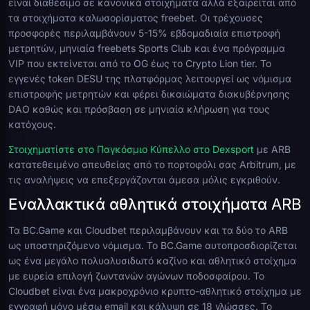
είναι διαθέσιμο σε κανονικά στοιχήματα αλλά εξαιρείται από
τα στοιχήματα καλωσορίσματος freebet. Οι τρέχουσες
προσφορές περιλαμβάνουν 5-15% εβδομαδιαία επιστροφή
μετρητών, μηνιαία freebets Sports Club και ένα πρόγραμμα
VIP που εκτείνεται από το OG έως το Crypto Lion tier. Το
εγγενές token DESU της πλατφόρμας λειτουργεί ως νόμισμα
επιστροφής μετρητών και φέρει δικαιώματα διακυβέρνησης
DAO καθώς και πρόσβαση σε μηνιαία κλήρωση για τους
κατόχους.
Στοιχηματίστε στο Παγκόσμιο Κύπελλο στο Dexsport
με ARB
κατατεθειμένο απευθείας από το πορτοφόλι σας Arbitrum, με
τις αναλήψεις να επεξεργάζονται άμεσα μόλις εγκριθούν.
Εναλλακτικά αθλητικά στοιχήματα ARB
Τα BC.Game και Cloudbet περιλαμβάνουν και τα δύο το ARB
ως υποστηριζόμενο νόμισμα. Το BC.Game αυτοπροσδιορίζεται
ως ένα μεγάλο πολυαλυσιδωτό καζίνο και αθλητικό στοίχημα
με ευρεία επιλογή ζωντανών αγώνων ποδοσφαίρου. Το
Cloudbet είναι ένα μακροχρόνιο κρυπτο-αθλητικό στοίχημα με
εγγραφή μόνο μέσω email και κάλυψη σε 18 γλώσσες. Το