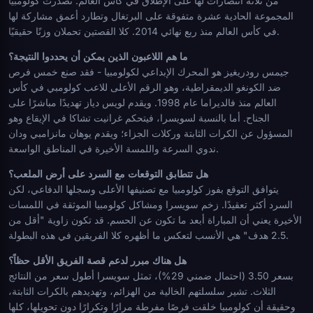
من ثلاثة انتصارات لها على الإطلاق في كأس العالم. تصدرت كولومبيا
المجموعة الحادية عشرة متفوقة على البرتغال وتطارد أعمق مشاركة لها
في كأس العالم منذ ربع نهائي 2014. كلا القصتين تحملان وزنًا حقيقيًا.
ما هم اللاعبون الذين يمكن أن يحددوا النتيجة؟
جيمس رودريغيز هو المحرك الإبداعي لكولومبيا - فقد صنع خمس فرص
ضد الكونغو الديمقراطية، وهو الرقم الأعلى للاعب كولومبي في كأس
العالم منذ فالديراما عام 1998. ويقدم لويس دياز تهديدًا مباشرًا على
الجناح. أما بالنسبة لسويسرا، فيتحكم غرانيت تشاكا في الإيقاع وهو
المسؤول عن الكرات الثابتة وركلات الجزاء؛ ويقدم يوهان مانزامبي ودان
ندوي السرعة واللمسة الأخيرة في المناطق الواسعة.
هل تتطابق التوقعات مع السرد على أرض الملعب؟
يتوافق التوقع بفوز كولومبيا مع تصنيفها الأعلى وسجلها الدفاعي، لكن
السرد أكثر تعقيدًا. زخم سويسرا ومشاكل كولومبيا الموثقة في اللمسات
الأخيرة يعني أن المباراة أبعد ما تكون عن الحسم. قد تكون زاوية "أقل من
2.5 هدف" هي الأنسب لتعكس ما أظهره كلا الفريقين في هذه البطولة.
هل هناك مبرر لدعم قصة الفريق الأقل حظاً؟
بسعر 3.50 (احتمال ضمني 29%)، تمثل سويسرا أطول سعر من النتائج
الثلاث. تشير سلسلتهم الخالية من الهزائم، وتهديدهم بالكرات الثابتة،
وحقيقة أن كولومبيا خلقت فرصًا مفرطة مرارًا وتكرارًا دون تحويلها، كلها