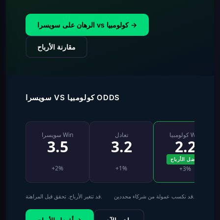
الرهان على سويسرا vs كولومبيا →
مقارنة الأرباح
سويسرا VS كولومبيا ODDS
كولومبيا Win
تعادل
سويسرا Win
3.5
3.2
2.2
أفضل الأرباح
+2%
+1%
+3%
قد نكسب عمولة من شركاء محددين.
قد تتغير الأرباح. تحقق قبل المراهنة.