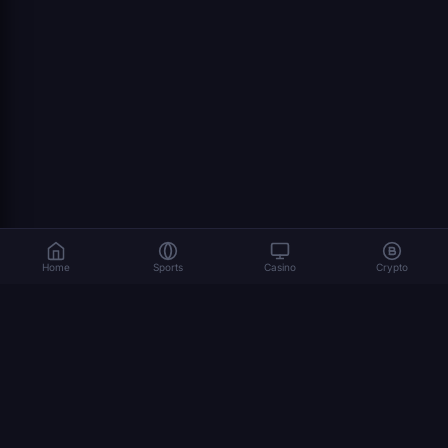
Home
Sports
Casino
Crypto
المراهنة تنطوي على مخاطر. العب بمسؤولية. 18+
© 2026 Dexsport. جميع الحقوق محفوظة.