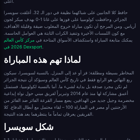
أعلى.
حافظ كلا الجانبين على شباكهما نظيفة في دور الـ 32. أغلقت سويسرا
الجزائر. وحافظت كولومبيا على فوزها على غانا 1-0 بهدف مبكر لجون
أرياس. ومن المرجح أن تكون مباراة خروج المغلوب ضيقة وقليلة الأهداف،
مع كون اللمسات الأخيرة وتنفيذ الكرات الثابتة هي العوامل الحاسمة.
يمكنك متابعة المباراة واستكشاف الأسواق المتاحة في
مركز كأس العالم
.
2026 في Dexsport
لماذا تهم هذه المباراة
المخاطر بسيطة ومطلقة: فز أو عد إلى المنزل. بالنسبة لسويسرا، سيكون
ربع النهائي هو الرابع فقط في تاريخ كأس العالم وسيؤكد أن نتيجة الجزائر
لم تكن مجرد صدفة بل بداية لشيء ما. أما بالنسبة لكولومبيا، فستمثل
أعمق مشاركة لها منذ عام 2014 وتبريراً لفريق مبني حول نواة إبداعية
مخضرمة وجيل جديد من الهدافين. يضع مسار القرعة الفائز ضد الفائز من
الأرجنتين أو مصر في المباراة 100 – لقاء محتمل مع أبطال الدفاع. كلا
الفريقين يعرفان تماماً ما ينتظرهما بعد هذه النتيجة.
شكل سويسرا
فازت سويسرا بالمجموعة الثانية بسبع نقاط من ثلاث مباريات: تعادل 1-1