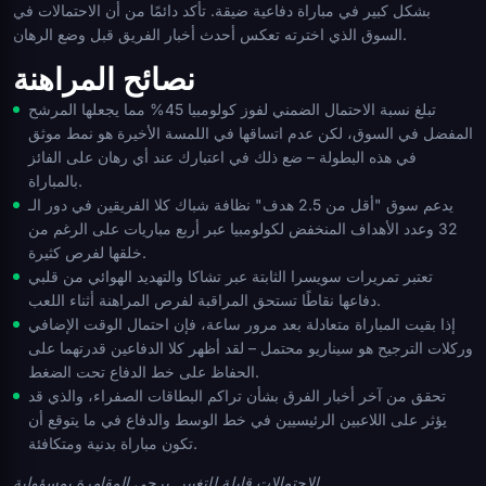
بشكل كبير في مباراة دفاعية ضيقة. تأكد دائمًا من أن الاحتمالات في
السوق الذي اخترته تعكس أحدث أخبار الفريق قبل وضع الرهان.
نصائح المراهنة
تبلغ نسبة الاحتمال الضمني لفوز كولومبيا 45% مما يجعلها المرشح
المفضل في السوق، لكن عدم اتساقها في اللمسة الأخيرة هو نمط موثق
في هذه البطولة – ضع ذلك في اعتبارك عند أي رهان على الفائز
بالمباراة.
يدعم سوق "أقل من 2.5 هدف" نظافة شباك كلا الفريقين في دور الـ
32 وعدد الأهداف المنخفض لكولومبيا عبر أربع مباريات على الرغم من
خلقها لفرص كثيرة.
تعتبر تمريرات سويسرا الثابتة عبر تشاكا والتهديد الهوائي من قلبي
دفاعها نقاطًا تستحق المراقبة لفرص المراهنة أثناء اللعب.
إذا بقيت المباراة متعادلة بعد مرور ساعة، فإن احتمال الوقت الإضافي
وركلات الترجيح هو سيناريو محتمل – لقد أظهر كلا الدفاعين قدرتهما على
الحفاظ على خط الدفاع تحت الضغط.
تحقق من آخر أخبار الفرق بشأن تراكم البطاقات الصفراء، والذي قد
يؤثر على اللاعبين الرئيسيين في خط الوسط والدفاع في ما يتوقع أن
تكون مباراة بدنية ومتكافئة.
الاحتمالات قابلة للتغيير. يرجى المقامرة بمسؤولية.