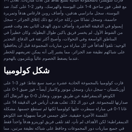
مع قطر، فوز ساحق 4-1 على البوسنة والهرسك، وفوز 2-1 على كندا. ضد
البوسنة، سجل مانزامبي هدفين، وأضاف روبن فارغاس هدفاً وتمريرة
حاسمة، وسجل تشاكا من ركلة جزاء. تبع ذلك إغلاق الجزائر – سجل
إيمبولو في الدقيقة العاشرة، وأضاف ندوي الهدف الثاني بعد وقت قصير
من الشوط الأول. لم يخسر فريق ياكين طوال البطولة، وكان خطيراً في
المناطق الواسعة وفي التحولات، وأصبح أكثر ثقة في الدفاع. التحذير
الوحيد: تلقوا أهدافاً في كل مباراة من مباريات المجموعة قبل أن يحافظوا
على شباكهم نظيفة ضد الجزائر، مما يشير إلى أنه يمكن تعريضهم للخطر
عندما يضغط الخصوم عالياً ويلتزمون بالهجوم.
شكل كولومبيا
فازت كولومبيا بالمجموعة الحادية عشرة برصيد سبع نقاط: فوز 3-1 على
أوزبكستان – سجل دياز، وسجل مونوز وكامباز أيضاً – فوز ضيق 1-0 على
الكونغو الديمقراطية عن طريق مونوز، وتعادل 0-0 مع البرتغال أكد
صدارتها للمجموعة. في دور الـ 32، تغلب هدف أرياس في الدقيقة 14 على
غانا 1-0 في مباراة سيطرت عليها كولومبيا لكنها لم تستطع حسمها. مشكلة
اللمسة الأخيرة حقيقية. خلق جيمس فرصاً بسهولة ضد الكونغو
الديمقراطية؛ لكن الأهداف لم تأتِ. لقد تلقى فريق لورينزو هدفاً واحداً فقط
في جميع مباريات دور المجموعات وحافظ على شباكه نظيفة مرتين، مما