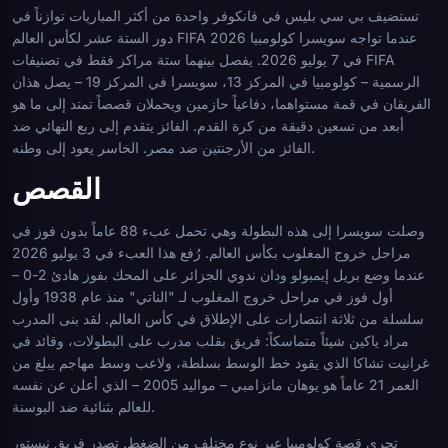
تستضيف بي سي بليس في فانكوفر واحدة من أكثر المباريات توازناً في
دور الستة عشر لكأس العالم FIFA 2026 عندما تواجه سويسرا كولومبيا
في 7 يوليو 2026. يفصل بينهما ستة مراكز فقط في تصنيفات FIFA
الرسمية – كولومبيا في المركز 13، سويسرا في المركز 19 – يصل هذان
الفريقان في قمة مستواهما، دفاعياً حازمين ويحملان قصصاً تمتد إلى ما هو
أبعد من تسعين دقيقة من كرة القدم. الفائز يتقدم إلى ربع النهائي ضد
الفائز من الأرجنتين ضد مصر. الخاسر يعود إلى وطنه.
القصص
وصلت سويسرا إلى هذه البطولة وهي تحمل عبء 88 عاماً بدون فوز في
مراحل خروج المغلوب بكأس العالم. رُفع هذا العبء في 3 يوليو 2026
عندما وضع بريل إيمبولو ودان ندوي الجزائر على المحك بفوز هادئ 2-0 –
أول فوز في مراحل خروج المغلوب لـ "الناتي" منذ عام 1938 وأول
سلسلة من ثلاثة انتصارات على الإطلاق في كأس العالم. لقد بنى المدرب
مراد ياكين شيئاً متماسكاً: فريق بقلب مدرب على البطولات، وقائد في
غرانيت تشاكا الذي يقود خط الوسط بسلطة، ولاعب وسط مهاجم يبلغ من
العمر 21 عاماً هو يوهان مانزامبي – مواليد 2005 – الذي أعلن عن نفسه
للعالم بثنائية ضد البوسنة.
تجري قصة كولومبيا عبر نوع مختلف من الضغط. تصدر فريق نيستور