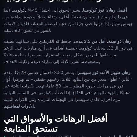
أفضل رهان: فوز كولومبيا.
يشير السوق إلى احتمال 45% لكولومبيا (بما
في ذلك الهامش). يحملون تصنيفًا أعلى، ودفاعًا بخيلاً، وجودة إبداعية من
جيمس ودياز. إذا حولوا حتى جزءًا من حجم فرصهم المعتاد، فلديهم الأدوات
للفوز في غضون 90 دقيقة.
رهان ذو قيمة: أقل من 2.5 هدف.
حافظ كلا الفريقين على شباكهما نظيفة
في دور الـ 32. سجلت كولومبيا خمسة أهداف في أربع مباريات على الرغم
من خلقها للفرص بشكل مفرط باستمرار. سويسرا منظمة دفاعيًا
ومضغوطة. تشير الأدلة إلى مباراة ضيقة وقليلة الأهداف.
رهان طويل الأمد: فوز سويسرا.
بسعر 3.50 (احتمال ضمني 29%)، تقدم
"الناتي" أطول سعر من بين النتائج الثلاث. زخمهم حقيقي – لم يهزموا، أول
فوز في مراحل خروج المغلوب منذ 88 عامًا، تهديد الكرات الثابتة عبر
تشاكا والجودة الهوائية في الدفاع. إذا أخطأت كولومبيا في اللمسة النهائية
مرة أخرى، فلدى سويسرا في الهجمات المرتدة ومن الكرات الميتة
الأدوات لمعاقبتهم.
أفضل الرهانات والأسواق التي
تستحق المتابعة