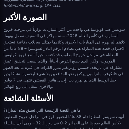
BeGambleAware.org. 18+ فقط.
الصورة الأكبر
سويسرا ضد كولومبيا هي واحدة من أكثر المباريات توازناً في مرحلة خروج
المغلوب في كأس العالم 2026. ستة مراكز في التصنيف تفصل بينهما.
كلاهما لم يهزم في المباريات الأخيرة. وكلاهما يمتلك سجلات دفاعية تستحق
الاحترام. قصة هذه المباراة هي تصادم الزخم النادر لسويسرا – 88 عاماً من
المعاناة في مراحل خروج المغلوب قد دُفنت أخيراً – مع فريق كولومبيا
الموهوب، ولكن الذي يضيع الفرص أحياناً، والذي يسعى لتحقيق أعمق
مشاركة في تاريخه. جيمس رودريغيز يمرر الكرات في فترة ما بعد الظهر
في فانكوفر. مانزامبي يركض نحو المدافعين بلا شيء ليخسره. تشاكا يدير
خط الوسط الذي لم يهزم بعد. إحدى هاتين القصتين تنتهي في 7 يوليو.
والأخرى تنتقل إلى ربع النهائي.
الأسئلة الشائعة
ما هي القصة الرئيسية التي تسبق هذه المباراة؟
أنهت سويسرا انتظارًا دام 88 عامًا لتحقيق فوز في مراحل خروج المغلوب
بكأس العالم بفوزها على الجزائر 2-0 في دور الـ 32 – وهي أول سلسلة