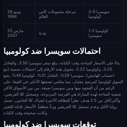
سويسرا 0-2
مرحلة مجموعات كأس
26 يونيو
كولومبيا
العالم
1994
كولومبيا 3-1
25 مارس
ودية
سويسرا
2007
احتمالات سويسرا ضد كولومبيا
بناءً على الأسعار المتاحة وقت الكتابة، يبلغ سعر سويسرا 3.50، والتعادل
3.20، وكولومبيا 2.22. بتحويل هذه الأرقام إلى احتمالات ضمنية (مع
احتساب الهامش): سويسرا 29%، التعادل 31%، كولومبيا 45%. يضع
السوق كولومبيا كمرشح معتدل، مما يعكس تصنيفها الأعلى في الفيفا، على
الرغم من أن الفجوة بينها وبين سويسرا ضيقة. من بين الأسواق الأكثر
شعبية المتاحة لهذه المباراة هي الفرصة المزدوجة، وتسجيل كلا الفريقين،
وأكثر/أقل من 2.5 هدف. نظراً للنظافة الأخيرة لشباك كلا الجانبين، تحمل
زوايا الأقل وعدم تسجيل كلا الفريقين وزناً منطقياً. الأسعار قابلة للتغيير
وكانت صحيحة وقت الكتابة.
توقعات سويسرا ضد كولومبيا