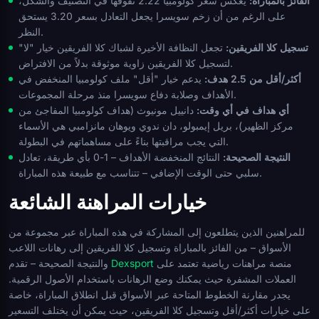
الفائز بالمباراة:
يعكس سعر كولومبيا 2.22 تفوقها في التصنيف والشكل،
على الرغم من أن زخم سويسرا يجعل التعادل بسعر 3.20 يستحق
النظر.
تسجيل كلا الفريقين:
تجعل النظافة الأخيرة لشباك كلا الفريقين خيار "لا"
لتسجيل كلا الفريقين زاوية موثوقة بدلاً من الافتراض.
أكثر/أقل من 2.5 هدف:
يدعم خيار "أقل" ملف كولومبيا المنخفض في
الأهداف وصلابة دفاع سويسرا منذ مرحلة المجموعات.
أي هداف في أي وقت:
دانييل مونيوث (هداف كولومبيا المفاجئ من
مركز الظهير)، بريل إيمبولو، دان ندوي ويوهان مانزامبي هي الأسماء
التي يجب مراقبتها بناءً على مساهماتهم في البطولة.
النتيجة الصحيحة:
النتائج المنخفضة الأهداف – 1-0 بأي طريقة، تعادل
سلبي حتى الوقت الإضافي – تتناسب مع طبيعة هذه المباراة.
خيارات المراهنة الشائعة
للمراهنين الذين يتطلعون إلى المشاركة في هذه المباراة عبر مجموعة من
الأسواق – من الفائز بالمباراة وتسجيل كلا الفريقين إلى رهانات اللاعب
منصة مراهنات رياضية تعتمد على
Dexsport
والنتيجة الصحيحة – تقدم
العملات المشفرة حيث يمكنك وضع الرهانات باستخدام الأصول الرقمية.
يجدر مقارنة الخطوط المتاحة عبر الأسواق قبل انطلاق المباراة، خاصة
على خيارات أكثر/أقل وتسجيل كلا الفريقين، حيث يمكن أن يختلف التسعير