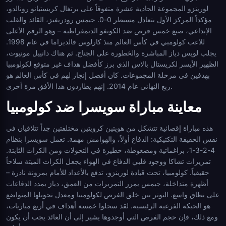
لورينزو المجموعة الحادية عشرة متفوقاً على برتغال كريستيانو رونالدو،
مؤكداً المركز الأول بتعادل مسيطر 0-0. جيمس رودريغيز، القائد والقلب
الإبداعي، صنع خمس فرص ضد الكونغو الديمقراطية – وهو الرقم الأعلى
للاعب كولومبي في كأس العالم منذ كارلوس فالديراما في عام 1998.
يجلب لويس دياز المباشرة والخطورة على الجناح. ثم هناك دانييل مونيوث،
الظهير الأيسر لكريستال بالاس الذي برز كأفضل هداف غير متوقع لكولومبيا
بهدفين في مرحلة المجموعات. كان أفضل إنجاز لهم في كأس العالم هو
ربع النهائي عام 2014. إنهم يطاردون هذا الأفق مرة أخرى.
معاينة مباراة سويسرا ضد كولومبيا
هذه مباراة إقصائية تتشكل من هويتين كرويتين مختلفتين جداً تتلاقيان في
نفس الحقيقة التكتيكية: الدفاع أولاً، والهوامش مهمة. تعمل سويسرا بنظام
4-2-3-1، براغماتية ومضغوطة، خطيرة في التحولات ومن الكرات الثابتة.
تمريرات تشاكا ووجود قلبي الدفاع في الهواء يجعل الكرات الميتة سلاحاً
حقيقياً. كولومبيا، تحت قيادة لورينزو، تدفع بالأعداد للأمام بمرونة نادرة –
أظهرة متداخلة، جيمس يمرر التمريرات من العمق، دياز يمدد الدفاعات
على نطاق واسع. التوتر بين خلق الفرص لكولومبيا ومعدل تحويلها المتواضع
هو الحبكة الفرعية الرئيسية. لقد سجلوا خمسة أهداف في أربع مباريات،
ومع ذلك، فإن حجم الفرص التي أوجدوها يشير إلى أن العائد يجب أن يكون