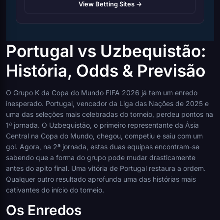
View Betting Sites →
Portugal vs Uzbequistão:
História, Odds & Previsão
O Grupo K da Copa do Mundo FIFA 2026 já tem um enredo
inesperado. Portugal, vencedor da Liga das Nações de 2025 e
uma das seleções mais celebradas do torneio, perdeu pontos na
1ª jornada. O Uzbequistão, o primeiro representante da Ásia
Central na Copa do Mundo, chegou, competiu e saiu com um
gol. Agora, na 2ª jornada, estas duas equipas encontram-se
sabendo que a forma do grupo pode mudar drasticamente
antes do apito final. Uma vitória de Portugal restaura a ordem.
Qualquer outro resultado aprofunda uma das histórias mais
cativantes do início do torneio.
Os Enredos