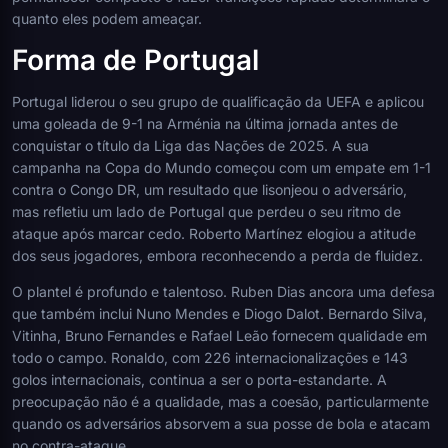
quanto eles podem ameaçar.
Forma de Portugal
Portugal liderou o seu grupo de qualificação da UEFA e aplicou
uma goleada de 9-1 na Arménia na última jornada antes de
conquistar o título da Liga das Nações de 2025. A sua
campanha na Copa do Mundo começou com um empate em 1-1
contra o Congo DR, um resultado que lisonjeou o adversário,
mas refletiu um lado de Portugal que perdeu o seu ritmo de
ataque após marcar cedo. Roberto Martínez elogiou a atitude
dos seus jogadores, embora reconhecendo a perda de fluidez.
O plantel é profundo e talentoso. Ruben Dias ancora uma defesa
que também inclui Nuno Mendes e Diogo Dalot. Bernardo Silva,
Vitinha, Bruno Fernandes e Rafael Leão fornecem qualidade em
todo o campo. Ronaldo, com 226 internacionalizações e 143
golos internacionais, continua a ser o porta-estandarte. A
preocupação não é a qualidade, mas a coesão, particularmente
quando os adversários absorvem a sua posse de bola e atacam
no contra-ataque.