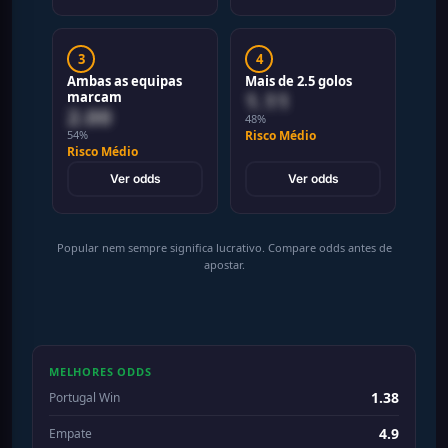
3
4
Ambas as equipas
Mais de 2.5 golos
1.11
marcam
2.00
48%
54%
Risco Médio
Risco Médio
Ver odds
Ver odds
Popular nem sempre significa lucrativo. Compare odds antes de
apostar.
MELHORES ODDS
1.38
Portugal Win
4.9
Empate