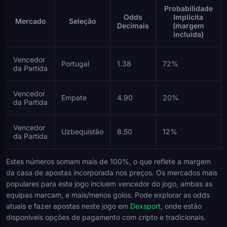
Probabilidade
Odds
Implícita
Mercado
Seleção
Decimais
(margem
incluída)
Vencedor
Portugal
1.38
72%
da Partida
Vencedor
Empate
4.90
20%
da Partida
Vencedor
Uzbequistão
8.50
12%
da Partida
Estes números somam mais de 100%, o que reflete a margem
da casa de apostas incorporada nos preços. Os mercados mais
populares para este jogo incluem vencedor do jogo, ambas as
equipas marcam, e mais/menos golos. Pode explorar as odds
atuais e fazer apostas neste jogo em
Dexsport
, onde estão
disponíveis opções de pagamento com cripto e tradicionais.