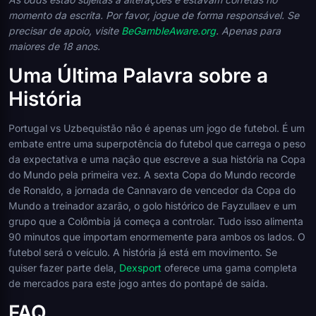
momento da escrita. Por favor, jogue de forma responsável. Se
precisar de apoio, visite
BeGambleAware.org
. Apenas para
maiores de 18 anos.
Uma Última Palavra sobre a
História
Portugal vs Uzbequistão não é apenas um jogo de futebol. É um
embate entre uma superpotência do futebol que carrega o peso
da expectativa e uma nação que escreve a sua história na Copa
do Mundo pela primeira vez. A sexta Copa do Mundo recorde
de Ronaldo, a jornada de Cannavaro de vencedor da Copa do
Mundo a treinador azarão, o golo histórico de Fayzullaev e um
grupo que a Colômbia já começa a controlar. Tudo isso alimenta
90 minutos que importam enormemente para ambos os lados. O
futebol será o veículo. A história já está em movimento. Se
quiser fazer parte dela,
Dexsport
oferece uma gama completa
de mercados para este jogo antes do pontapé de saída.
FAQ