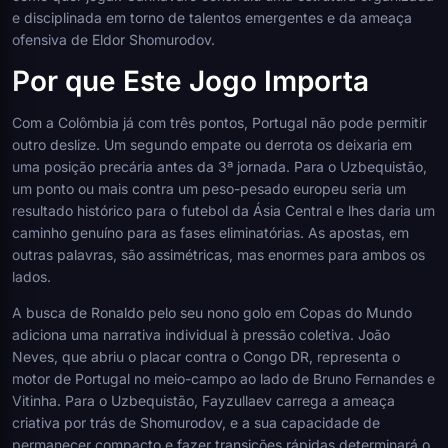
e disciplinada em torno de talentos emergentes e da ameaça
ofensiva de Eldor Shomurodov.
Por que Este Jogo Importa
Com a Colômbia já com três pontos, Portugal não pode permitir
outro deslize. Um segundo empate ou derrota os deixaria em
uma posição precária antes da 3ª jornada. Para o Uzbequistão,
um ponto ou mais contra um peso-pesado europeu seria um
resultado histórico para o futebol da Ásia Central e lhes daria um
caminho genuíno para as fases eliminatórias. As apostas, em
outras palavras, são assimétricas, mas enormes para ambos os
lados.
A busca de Ronaldo pelo seu nono golo em Copas do Mundo
adiciona uma narrativa individual à pressão coletiva. João
Neves, que abriu o placar contra o Congo DR, representa o
motor de Portugal no meio-campo ao lado de Bruno Fernandes e
Vitinha. Para o Uzbequistão, Fayzullaev carrega a ameaça
criativa por trás de Shomurodov, e a sua capacidade de
permanecer compacto e fazer transições rápidas determinará o