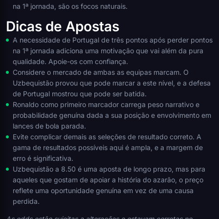
na 1ª jornada, são os focos naturais.
Dicas de Apostas
A necessidade de Portugal de três pontos após perder pontos
na 1ª jornada adiciona uma motivação que vai além da pura
qualidade. Apoie-os com confiança.
Considere o mercado de ambas as equipas marcam. O
Uzbequistão provou que pode marcar a este nível, e a defesa
de Portugal mostrou que pode ser batida.
Ronaldo como primeiro marcador carrega peso narrativo e
probabilidade genuína dada a sua posição e envolvimento em
lances de bola parada.
Evite complicar demais as seleções de resultado correto. A
gama de resultados possíveis aqui é ampla, e a margem de
erro é significativa.
Uzbequistão a 8.50 é uma aposta de longo prazo, mas para
aqueles que gostam de apoiar a história do azarão, o preço
reflete uma oportunidade genuína em vez de uma causa
perdida.
As odds estão sujeitas a alterações e estavam corretas no