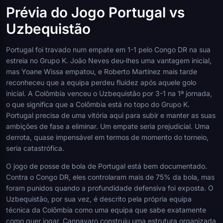
Prévia do Jogo Portugal vs
Uzbequistão
Portugal foi travado num empate em 1-1 pelo Congo DR na sua
estreia no Grupo K. João Neves deu-lhes uma vantagem inicial,
mas Yoane Wissa empatou, e Roberto Martínez mais tarde
reconheceu que a equipa perdeu fluidez após aquele golo
inicial. A Colômbia venceu o Uzbequistão por 3-1 na 1ª jornada,
o que significa que a Colômbia está no topo do Grupo K.
Portugal precisa de uma vitória aqui para subir e manter as suas
ambições de fase a eliminar. Um empate seria prejudicial. Uma
derrota, quase impensável em termos de momento do torneio,
seria catastrófica.
O jogo de posse de bola de Portugal está bem documentado.
Contra o Congo DR, eles controlaram mais de 75% da bola, mas
foram punidos quando a profundidade defensiva foi exposta. O
Uzbequistão, por sua vez, é descrito pela própria equipa
técnica da Colômbia como uma equipa que sabe exatamente
como quer jogar. Cannavaro construiu uma estrutura organizada