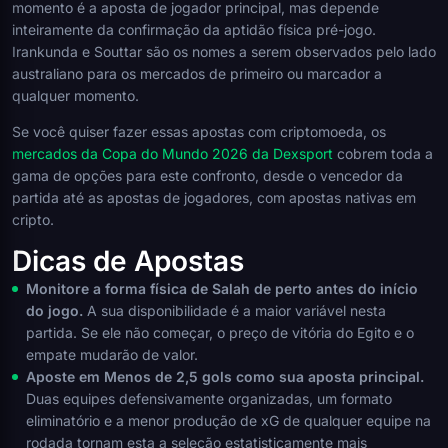
momento é a aposta de jogador principal, mas depende
inteiramente da confirmação da aptidão física pré-jogo.
Irankunda e Souttar são os nomes a serem observados pelo lado
australiano para os mercados de primeiro ou marcador a
qualquer momento.
Se você quiser fazer essas apostas com criptomoeda, os
mercados da Copa do Mundo 2026 da Dexsport
cobrem toda a
gama de opções para este confronto, desde o vencedor da
partida até as apostas de jogadores, com apostas nativas em
cripto.
Dicas de Apostas
Monitore a forma física de Salah de perto antes do início
do jogo.
A sua disponibilidade é a maior variável nesta
partida. Se ele não começar, o preço de vitória do Egito e o
empate mudarão de valor.
Aposte em Menos de 2,5 gols como sua aposta principal.
Duas equipes defensivamente organizadas, um formato
eliminatório e a menor produção de xG de qualquer equipe na
rodada tornam esta a seleção estatisticamente mais