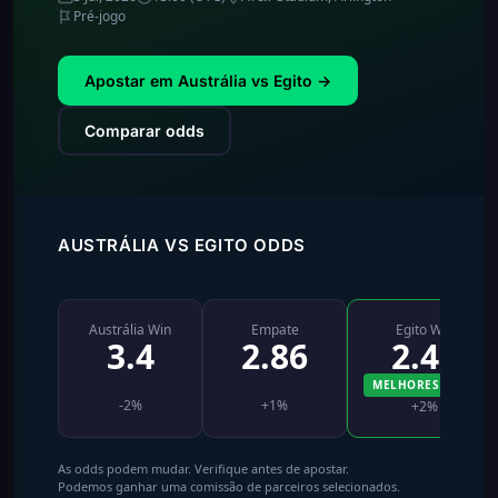
Pré-jogo
Apostar em Austrália vs Egito →
Comparar odds
AUSTRÁLIA VS EGITO ODDS
Austrália Win
Empate
Egito Win
3.4
2.86
2.48
MELHORES ODDS
-2%
+1%
+2%
As odds podem mudar. Verifique antes de apostar.
Podemos ganhar uma comissão de parceiros selecionados.