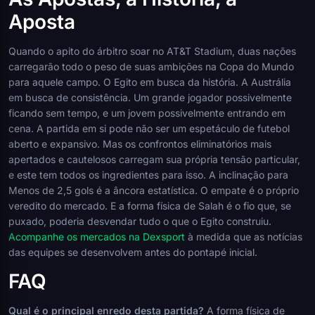
Aposta
Quando o apito do árbitro soar no AT&T Stadium, duas nações
carregarão todo o peso de suas ambições na Copa do Mundo
para aquele campo. O Egito em busca da história. A Austrália
em busca de consistência. Um grande jogador possivelmente
ficando sem tempo, e um jovem possivelmente entrando em
cena. A partida em si pode não ser um espetáculo de futebol
aberto e expansivo. Mas os confrontos eliminatórios mais
apertados e cautelosos carregam sua própria tensão particular,
e este tem todos os ingredientes para isso. A inclinação para
Menos de 2,5 gols é a âncora estatística. O empate é o próprio
veredito do mercado. E a forma física de Salah é o fio que, se
puxado, poderia desvendar tudo o que o Egito construiu.
Acompanhe os mercados na Dexsport
à medida que as notícias
das equipes se desenvolvem antes do pontapé inicial.
FAQ
Qual é o principal enredo desta partida?
A forma física de