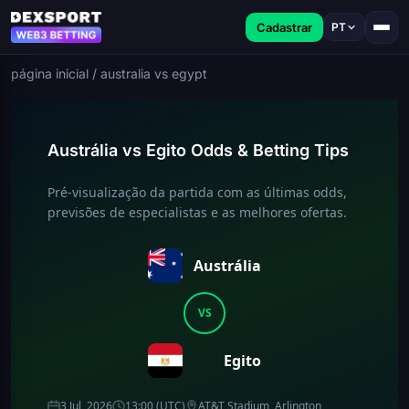
Cadastrar
PT
página inicial
/
australia vs egypt
Austrália vs Egito Odds & Betting Tips
Pré-visualização da partida com as últimas odds,
previsões de especialistas e as melhores ofertas.
Austrália
VS
Egito
3 Jul, 2026
13:00 (UTC)
AT&T Stadium, Arlington