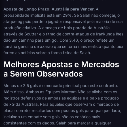
Aposta de Longo Prazo: Austrália para Vencer.
A
probabilidade implícita está em 29%. Se Salah não começar, o
ataque egípcio perde o jogador responsável pela maioria de sua
produção criativa. A ameaça de bola parada da Austrália
através de Souttar e o ritmo de contra-ataque de Irankunda lhes
dão um caminho para um gol. Com 3,40, o preço reflete um
cenário genuíno de azarão que se torna mais realista quanto pior
forem as notícias sobre a forma física de Salah.
Melhores Apostas e Mercados
a Serem Observados
Menos de 2,5 gols é o mercado principal para este confronto.
Além disso, Ambas as Equipes Marcam Não se alinha com os
registros defensivos de ambas as equipes e a baixa produção
de xG da Austrália. Para aqueles que observam o mercado de
placar correto, resultados com poucos gols para qualquer lado,
incluindo um empate sem gols, são os cenários mais
consistentes com os dados. Salah para marcar a qualquer