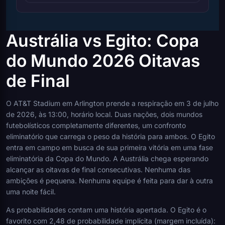
Austrália vs Egito: Copa
do Mundo 2026 Oitavas
de Final
O AT&T Stadium em Arlington prende a respiração em 3 de julho
de 2026, às 13:00, horário local. Duas nações, dois mundos
futebolísticos completamente diferentes, um confronto
eliminatório que carrega o peso da história para ambos. O Egito
entra em campo em busca de sua primeira vitória em uma fase
eliminatória da Copa do Mundo. A Austrália chega esperando
alcançar as oitavas de final consecutivas. Nenhuma das
ambições é pequena. Nenhuma equipe é feita para dar à outra
uma noite fácil.
As probabilidades contam uma história apertada. O Egito é o
favorito com 2,48 de probabilidade implícita (margem incluída):