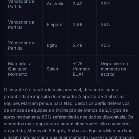
Vencedor da
Austrália
3.40
29%
Partida
Vencedor da
Empate
2.86
35%
Partida
Vencedor da
Egito
2.48
40%
Partida
Marcador a
+175
Disponível no
Qualquer
Salah
(formato
momento da
Momento
EUA)
escrita
O empate é o resultado mais provável, de acordo com a
probabilidade implícita do mercado. A aposta de Ambas as
Equipes Marcam pende para Não, dados os perfis defensivos
de ambas as equipes e a inclinação de Menos de 2,5 gols de
aproximadamente 69% referenciada nos dados disponíveis. Os
mercados mais populares a serem observados são o vencedor
da partida, Menos de 2,5 gols, Ambas as Equipes Marcam Não
e Salah para marcar a qualquer momento (sujeito à confirmação