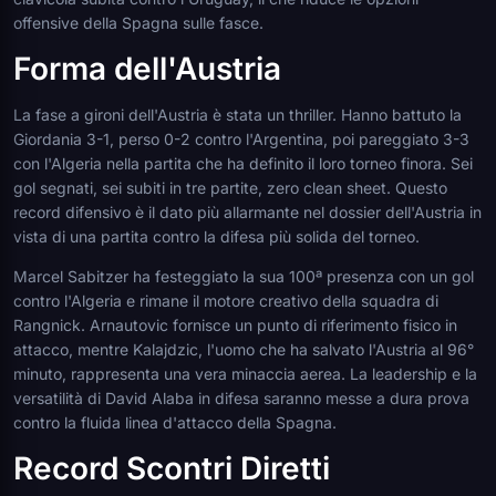
offensive della Spagna sulle fasce.
Forma dell'Austria
La fase a gironi dell'Austria è stata un thriller. Hanno battuto la
Giordania 3-1, perso 0-2 contro l'Argentina, poi pareggiato 3-3
con l'Algeria nella partita che ha definito il loro torneo finora. Sei
gol segnati, sei subiti in tre partite, zero clean sheet. Questo
record difensivo è il dato più allarmante nel dossier dell'Austria in
vista di una partita contro la difesa più solida del torneo.
Marcel Sabitzer ha festeggiato la sua 100ª presenza con un gol
contro l'Algeria e rimane il motore creativo della squadra di
Rangnick. Arnautovic fornisce un punto di riferimento fisico in
attacco, mentre Kalajdzic, l'uomo che ha salvato l'Austria al 96°
minuto, rappresenta una vera minaccia aerea. La leadership e la
versatilità di David Alaba in difesa saranno messe a dura prova
contro la fluida linea d'attacco della Spagna.
Record Scontri Diretti