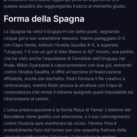
questa squadra sta raggiungendo il picco al momento giusto.
Forma della Spagna
La Spagna ha vinto il Gruppo H con sette punti, segnando
cinque gol e non subendone nessuno. Hanno pareggiato 0-0
con Capo Verde, battuto l'Arabia Saudita 4-0, e superato
l'Uruguay 1-0 con un gol di Alex Baena al 42° minuto, una partita
che ha visto anche l'espulsione di Canobbio dell'Uruguay nel
finale. Mikel Oyarzabal è capocannoniere con due gol, entrambi
contro l'Arabia Saudita, e offre un'opzione di finalizzazione
affidabile, anche dal dischetto. Pedri fornisce il filo creativo a
centrocampo, mentre Rodri ancora la struttura con il tipo di
compostezza che rende il sistema spagnolo quasi impossibile da
interrompere al centro.
L'unica preoccupazione è la forma fisica di Yamal. L'esterno del
Barcellona viene gestito con attenzione, e il suo coinvolgimento
contro l'Austria sarà monitorato da vicino. Yéremy Pino è
probabilmente fuori dal torneo per una sospetta frattura della
clavicola subita contro l'Uruguay, il che riduce le opzioni