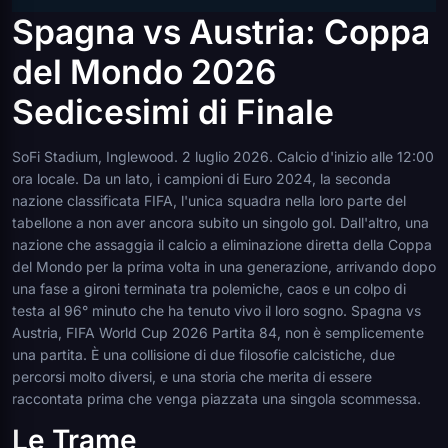
Spagna vs Austria: Coppa
del Mondo 2026
Sedicesimi di Finale
SoFi Stadium, Inglewood. 2 luglio 2026. Calcio d'inizio alle 12:00
ora locale. Da un lato, i campioni di Euro 2024, la seconda
nazione classificata FIFA, l'unica squadra nella loro parte del
tabellone a non aver ancora subito un singolo gol. Dall'altro, una
nazione che assaggia il calcio a eliminazione diretta della Coppa
del Mondo per la prima volta in una generazione, arrivando dopo
una fase a gironi terminata tra polemiche, caos e un colpo di
testa al 96° minuto che ha tenuto vivo il loro sogno. Spagna vs
Austria, FIFA World Cup 2026 Partita 84, non è semplicemente
una partita. È una collisione di due filosofie calcistiche, due
percorsi molto diversi, e una storia che merita di essere
raccontata prima che venga piazzata una singola scommessa.
Le Trame