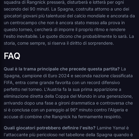
squadra di Rangnick presserà, disturberà e lotterà per ogni
secondo dei 90 minuti. La Spagna, costruita attorno a uno dei
giocatori giovani più talentuosi del calcio mondiale e ancorata da
un centrocampo che non è ancora stato messo alla prova in
questo torneo, cercherà di imporre il proprio ritmo e rendere
l'esito inevitabile. Le quote dicono che probabilmente lo sarà. La
storia, come sempre, si riserva il diritto di sorprendere.
FAQ
Qual è la trama principale che precede questa partita?
La
Spagna, campione di Euro 2024 e seconda nazione classificata
FIFA, entra come grande favorita con un record difensivo
perfetto nel torneo. L'Austria fa la sua prima apparizione a
eliminazione diretta della Coppa del Mondo in una generazione,
arrivando dopo una fase a gironi drammatica e controversa che
si è conclusa con un pareggio al 96° minuto contro l'Algeria e
accuse di combine che Rangnick ha fermamente respinto.
Quali giocatori potrebbero definire l'esito?
Lamine Yamal è
l'attaccante più pericoloso nel tabellone della Spagna quando è