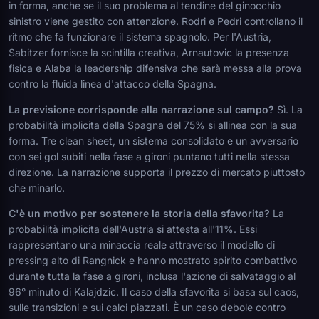
in forma, anche se il suo problema al tendine del ginocchio
sinistro viene gestito con attenzione. Rodri e Pedri controllano il
ritmo che fa funzionare il sistema spagnolo. Per l'Austria,
Sabitzer fornisce la scintilla creativa, Arnautovic la presenza
fisica e Alaba la leadership difensiva che sarà messa alla prova
contro la fluida linea d'attacco della Spagna.
La previsione corrisponde alla narrazione sul campo?
Sì. La
probabilità implicita della Spagna del 75% si allinea con la sua
forma. Tre clean sheet, un sistema consolidato e un avversario
con sei gol subiti nella fase a gironi puntano tutti nella stessa
direzione. La narrazione supporta il prezzo di mercato piuttosto
che minarlo.
C'è un motivo per sostenere la storia della sfavorita?
La
probabilità implicita dell'Austria si attesta all'11%. Essi
rappresentano una minaccia reale attraverso il modello di
pressing alto di Rangnick e hanno mostrato spirito combattivo
durante tutta la fase a gironi, inclusa l'azione di salvataggio al
96° minuto di Kalajdzic. Il caso della sfavorita si basa sul caos,
sulle transizioni e sui calci piazzati. È un caso debole contro