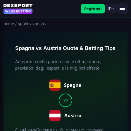
Registrati
IT
home
/
spain vs austria
Spagna vs Austria Quote & Betting Tips
Anteprima della partita con le ultime quote,
previsioni degli esperti e le migliori offerte.
Spagna
VS
Austria
2 Jul, 2026
12:00 (UTC)
SoFi Stadium, Inglewood