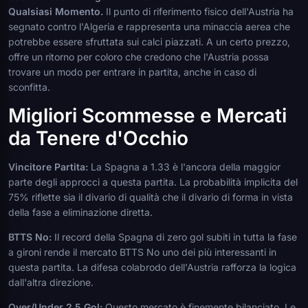
Qualsiasi Momento.
Il punto di riferimento fisico dell'Austria ha
segnato contro l'Algeria e rappresenta una minaccia aerea che
potrebbe essere sfruttata sui calci piazzati. A un certo prezzo,
offre un ritorno per coloro che credono che l'Austria possa
trovare un modo per entrare in partita, anche in caso di
sconfitta.
Migliori Scommesse e Mercati
da Tenere d'Occhio
Vincitore Partita:
La Spagna a 1.33 è l'ancora della maggior
parte degli approcci a questa partita. La probabilità implicita del
75% riflette sia il divario di qualità che il divario di forma in vista
della fase a eliminazione diretta.
BTTS No:
Il record della Spagna di zero gol subiti in tutta la fase
a gironi rende il mercato BTTS No uno dei più interessanti in
questa partita. La difesa colabrodo dell'Austria rafforza la logica
dall'altra direzione.
Over/Under 2.5 Gol:
Questo mercato è finemente bilanciato. Le