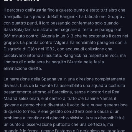
Il percorso dell'Austria fino a questo punto è stato tutt'altro che
tranquillo. La squadra di Ralf Rangnick ha faticato nel Gruppo J
con quattro punti, il loro passaggio confermato solo quando
Sasa Kalajdzic si è alzato per segnare di testa un pareggio al
96° minuto contro l'Algeria in un 3-3 che ha scatenato il caos nel
gruppo. La partita contro l'Algeria ha richiamato paragoni con la
Disgrazia di Gijón del 1982, con accuse di collusione che
circolavano intorno al risultato. Rangnick ha respinto le voci, ma
l'ombra di quella sera ha seguito l'Austria nelle fasi a
eliminazione diretta.
La narrazione della Spagna va in una direzione completamente
diversa. Luis de la Fuente ha assemblato una squadra costruita
pesantemente attorno al Barcellona, senza giocatori del Real
Madrid selezionati, e al centro di tutto c'è Lamine Yamal, il
giovane esterno che è diventato il volto della nuova generazione
di questo torneo. Viene gestito con attenzione a causa di un
problema al tendine del ginocchio sinistro, la sua disponibilità è
un punto di osservazione piuttosto che una certezza, ma
quando è in forma, rimane l'esterno più pericoloso nel tabellone