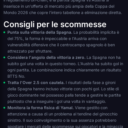
inserisce in un'offerta di mercato più ampia della Coppa del
Mondo 2026 che copre l'intero tabellone a eliminazione diretta.
Consigli per le scommesse
Punta sulla vittoria della Spagna.
La probabilità implicita è
del 75%, la forma è impeccabile e l'Austria arriva con
vulnerabilità difensive che il centrocampo spagnolo è ben
attrezzato per sfruttare.
Considera l'angolo della vittoria a zero.
La Spagna non ha
subito gol una volta in questo torneo. L'Austria ha subito gol in
ogni partita. La combinazione indica chiaramente un risultato
BTTS No.
Tratta l'Over 2.5 con cautela.
I risultati della fase a gironi
della Spagna hanno incluso vittorie con pochi gol. Lo stile di
gioco dominante nel possesso palla tende a gestire le partite
piuttosto che a inseguire i gol una volta in vantaggio.
Monitora la forma fisica di Yamal.
Viene gestito con
attenzione a causa di un problema al tendine del ginocchio
sinistro. Il suo coinvolgimento o la sua assenza potrebbero
spostare i mercati delle scommesse sui giocatori e la minaccia