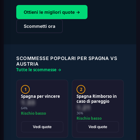
Ottieni le migliori quote →
Scommetti ora
SCOMMESSE POPOLARI PER SPAGNA VS
AUSTRIA
Tutte le scommesse →
1
2
Spagna per vincere
Spagna Rimborso in
1.33
caso di pareggio
1.21
64%
Rischio basso
36%
Rischio basso
Vedi quote
Vedi quote