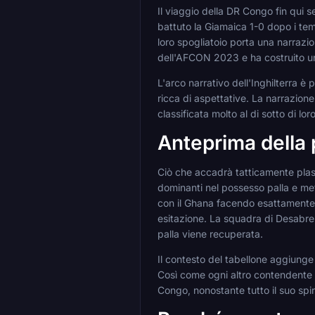
Il viaggio della DR Congo fin qui s
battuto la Giamaica 1-0 dopo i tem
loro spogliatoio porta una narrazion
dell'AFCON 2023 e ha costruito una 
L'arco narrativo dell'Inghilterra è
ricca di aspettative. La narrazion
classificata molto al di sotto di l
Anteprima della 
Ciò che accadrà tatticamente plasm
dominanti nel possesso palla e me
con il Ghana facendo esattamente 
esitazione. La squadra di Desabre 
palla viene recuperata.
Il contesto del tabellone aggiunge 
Così come ogni altro contendente r
Congo, nonostante tutto il suo spir