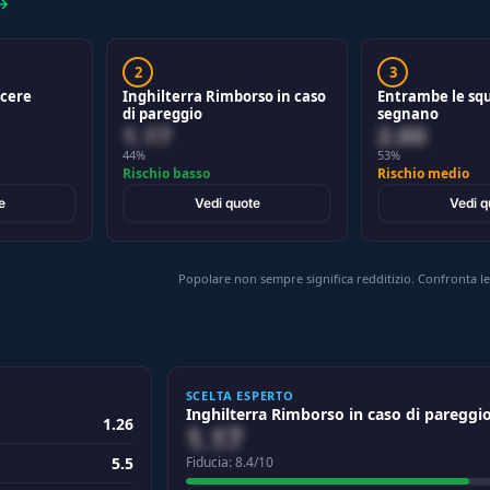
 →
2
3
ncere
Inghilterra Rimborso in caso
Entrambe le sq
di pareggio
segnano
1.17
2.00
44%
53%
Rischio basso
Rischio medio
e
Vedi quote
Vedi q
Popolare non sempre significa redditizio. Confronta l
SCELTA ESPERTO
Inghilterra Rimborso in caso di pareggi
1.26
1.17
5.5
Fiducia: 8.4/10