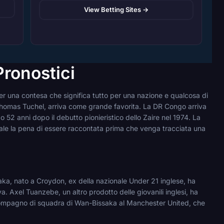
View Betting Sites →
Pronostici
per una contesa che significa tutto per una nazione e qualcosa di
 Thomas Tuchel, arriva come grande favorita. La DR Congo arriva
 52 anni dopo il debutto pionieristico dello Zaire nel 1974. La
ta vale la pena di essere raccontata prima che venga tracciata una
aka, nato a Croydon, ex della nazionale Under 21 inglese, ha
. Axel Tuanzebe, un altro prodotto delle giovanili inglesi, ha
x compagno di squadra di Wan-Bissaka al Manchester United, che