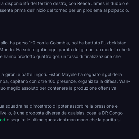
lla disponibilità del terzino destro, con Reece James in dubbio e
sente prima dell'inizio del torneo per un problema al polpaccio.
llo, ha perso 1-0 con la Colombia, poi ha battuto l'Uzbekistan
 Mondo. Ha subito gol in ogni partita del girone, un modello che li
rtite hanno prodotto quattro gol, un tasso di finalizzazione che
gironi e batte i rigori. Fiston Mayele ha segnato il gol della
mba, capitano con oltre 100 presenze, organizza la difesa. Wan-
suo meglio assoluto per contenere la produzione offensiva
 sua squadra ha dimostrato di poter assorbire la pressione e
 livello, è una proposta diversa da qualsiasi cosa la DR Congo
ort
e seguire le ultime quotazioni man mano che la partita si