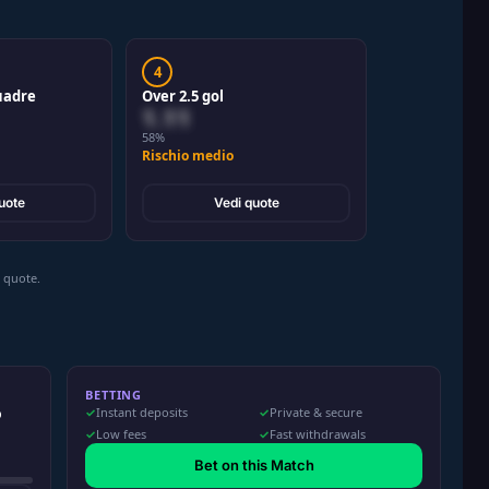
4
uadre
Over 2.5 gol
1.11
58%
Rischio medio
uote
Vedi quote
e quote.
BETTING
o
Instant deposits
Private & secure
Low fees
Fast withdrawals
Bet on this Match