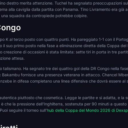
erzino destro merita attenzione. Tuchel ha segnalato preoccupazioni su
ma alla caviglia dalla partita con Panama. Tino Livramento era già as
he una squadra da contropiede potrebbe colpire.
Congo
K al terzo posto con quattro punti. Ha pareggiato 1-1 con il Portoga
to il suo primo posto nella fase a eliminazione diretta della Coppa del
oro creazione di occasioni è stata limitata: sette tiri in porta in tre pa
uzione attesa.
 talismano. Ha segnato tre dei quattro gol della DR Congo nella fase a 
ric Bakambu fornisce una presenza veterana in attacco. Chancel Mbe
nzebe in difesa completano una linea difensiva che dovrà essere al 
è autentica piuttosto che cosmetica. Legge le partite e si adatta, e la
 è che la pressione dell'Inghilterra, sostenuta per 90 minuti a questo
uoi seguire il torneo sull'
hub della Coppa del Mondo 2026 di Dexsp