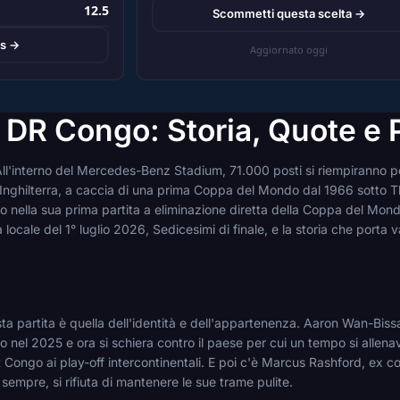
12.5
Scommetti questa scelta →
s →
Aggiornato oggi
. DR Congo: Storia, Quote e 
. All'interno del Mercedes-Benz Stadium, 71.000 posti si riempiranno 
 L'Inghilterra, a caccia di una prima Coppa del Mondo dal 1966 sotto
o nella sua prima partita a eliminazione diretta della Coppa del Mondo
ra locale del 1° luglio 2026, Sedicesimi di finale, e la storia che por
a partita è quella dell'identità e dell'appartenenza. Aaron Wan-Biss
nel 2025 e ora si schiera contro il paese per cui un tempo si allenava
DR Congo ai play-off intercontinentali. E poi c'è Marcus Rashford, e
 sempre, si rifiuta di mantenere le sue trame pulite.