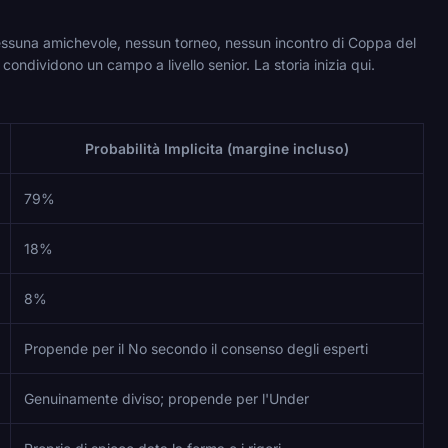
 Nessuna amichevole, nessun torneo, nessun incontro di Coppa del
condividono un campo a livello senior. La storia inizia qui.
Probabilità Implicita (margine incluso)
79%
18%
8%
Propende per il No secondo il consenso degli esperti
Genuinamente diviso; propende per l'Under