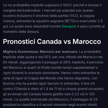
Le tre probabilità implicite superano il 100% perché è incluso il
margine del bookmaker. I mercati più popolari per questo
incontro includono il vincitore della partita (1X2), la doppia
chance, entrambe le squadre segnano (BTTS) e over/under 2.5
gol. Le quote sono disponibili tramite
Dexsport
e sono corrette al
momento della stesura.
Pronostici Canada vs Marocco
Migliore Scommessa: Marocco per avanzare.
La probabilità
implicita dalle quote è del 55% per una vittoria del Marocco nei
90 minuti. Aggiungendo il pareggio al 29% implicito, il percorso
del Marocco ai quarti di finale tramite tempi supplementari o
rigori diventa lo scenario dominante. Hanno vinto entrambe le
serie di rigori di Coppa del Mondo che hanno disputato, con
Bounou che ha parato rigori decisivi in entrambe. Il loro xG
contro l'Olanda è stato di 1.4 da 11 tiri e cinque grandi occasioni;
gli avversari del Canada hanno gestito solo 0.23 xG in 120
minuti. La qualità individuale del Marocco, il vantaggio di 23
posizioni in classifica e il record vincente negli scontri diretti