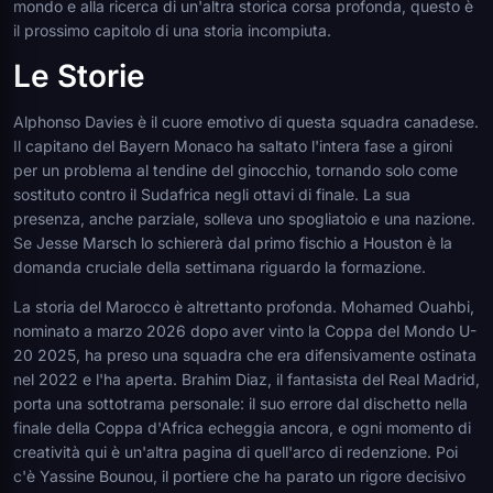
mondo e alla ricerca di un'altra storica corsa profonda, questo è
il prossimo capitolo di una storia incompiuta.
Le Storie
Alphonso Davies è il cuore emotivo di questa squadra canadese.
Il capitano del Bayern Monaco ha saltato l'intera fase a gironi
per un problema al tendine del ginocchio, tornando solo come
sostituto contro il Sudafrica negli ottavi di finale. La sua
presenza, anche parziale, solleva uno spogliatoio e una nazione.
Se Jesse Marsch lo schiererà dal primo fischio a Houston è la
domanda cruciale della settimana riguardo la formazione.
La storia del Marocco è altrettanto profonda. Mohamed Ouahbi,
nominato a marzo 2026 dopo aver vinto la Coppa del Mondo U-
20 2025, ha preso una squadra che era difensivamente ostinata
nel 2022 e l'ha aperta. Brahim Diaz, il fantasista del Real Madrid,
porta una sottotrama personale: il suo errore dal dischetto nella
finale della Coppa d'Africa echeggia ancora, e ogni momento di
creatività qui è un'altra pagina di quell'arco di redenzione. Poi
c'è Yassine Bounou, il portiere che ha parato un rigore decisivo