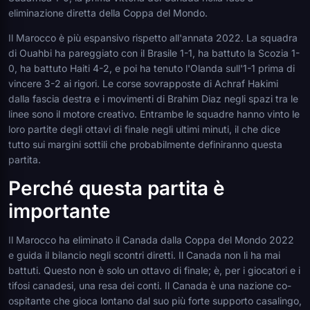
eliminazione diretta della Coppa del Mondo.
Il Marocco è più espansivo rispetto all'annata 2022. La squadra
di Ouahbi ha pareggiato con il Brasile 1-1, ha battuto la Scozia 1-
0, ha battuto Haiti 4-2, e poi ha tenuto l'Olanda sull'1-1 prima di
vincere 3-2 ai rigori. Le corse sovrapposte di Achraf Hakimi
dalla fascia destra e i movimenti di Brahim Diaz negli spazi tra le
linee sono il motore creativo. Entrambe le squadre hanno vinto le
loro partite degli ottavi di finale negli ultimi minuti, il che dice
tutto sui margini sottili che probabilmente definiranno questa
partita.
Perché questa partita è
importante
Il Marocco ha eliminato il Canada dalla Coppa del Mondo 2022
e guida il bilancio negli scontri diretti. Il Canada non li ha mai
battuti. Questo non è solo un ottavo di finale; è, per i giocatori e i
tifosi canadesi, una resa dei conti. Il Canada è una nazione co-
ospitante che gioca lontano dal suo più forte supporto casalingo,