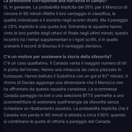
La previsione corrisponde alla narrativa in campo?
Sì, in generale. La probabilità implicita del 55% per il Marocco di
vincere in 90 minuti riflette il loro vantaggio in classifica, la
qualità individuale e il dominio negli scontri diretti. Ma il pareggio
al 29% implicito è una quota live. Entrambe le squadre hanno
vinto le loro partite degli ottavi di finale negli ultimi minuti; questo
incontro ha i tempi supplementari e i rigori scritti, e in quello
scenario il record di Bounou è il vantaggio decisivo.
C'è un motivo per sostenere la storia della sfavorita?
C'è un caso qualitativo. Il Canada vanta il maggior numero di tiri
in porta del torneo. Hanno una minaccia da calcio piazzato in
Eustaquio. Hanno battuto il Sudafrica con un gol al 92° minuto. Il
ritorno di Davies aggiunge una dimensione che il Marocco non
ha affrontato da questa squadra canadese. La scommessa
Canada pareggio no bet o una selezione BTTS permette a uno
scommettitore di sostenere quell'energia da sfavorita senza
richiedere un ribaltamento assoluto. La probabilità implicita che il
Canada non perda in 90 minuti si attesta a circa il 50% quando
si combinano le quote di vittoria e pareggio del Canada.