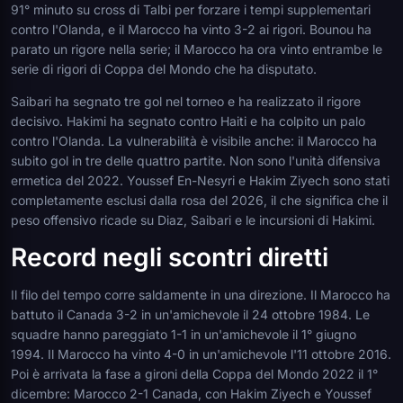
91° minuto su cross di Talbi per forzare i tempi supplementari
contro l'Olanda, e il Marocco ha vinto 3-2 ai rigori. Bounou ha
parato un rigore nella serie; il Marocco ha ora vinto entrambe le
serie di rigori di Coppa del Mondo che ha disputato.
Saibari ha segnato tre gol nel torneo e ha realizzato il rigore
decisivo. Hakimi ha segnato contro Haiti e ha colpito un palo
contro l'Olanda. La vulnerabilità è visibile anche: il Marocco ha
subito gol in tre delle quattro partite. Non sono l'unità difensiva
ermetica del 2022. Youssef En-Nesyri e Hakim Ziyech sono stati
completamente esclusi dalla rosa del 2026, il che significa che il
peso offensivo ricade su Diaz, Saibari e le incursioni di Hakimi.
Record negli scontri diretti
Il filo del tempo corre saldamente in una direzione. Il Marocco ha
battuto il Canada 3-2 in un'amichevole il 24 ottobre 1984. Le
squadre hanno pareggiato 1-1 in un'amichevole il 1° giugno
1994. Il Marocco ha vinto 4-0 in un'amichevole l'11 ottobre 2016.
Poi è arrivata la fase a gironi della Coppa del Mondo 2022 il 1°
dicembre: Marocco 2-1 Canada, con Hakim Ziyech e Youssef