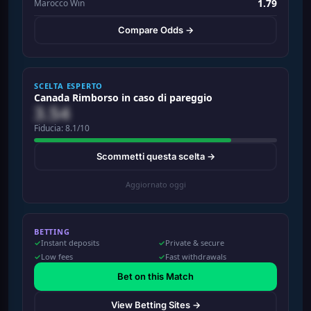
1.79
Marocco Win
Compare Odds →
SCELTA ESPERTO
Canada Rimborso in caso di pareggio
3.54
Fiducia: 8.1/10
Scommetti questa scelta →
Aggiornato oggi
BETTING
Instant deposits
Private & secure
Low fees
Fast withdrawals
Bet on this Match
View Betting Sites →