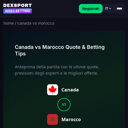
Registrati
IT
home
/
canada vs morocco
Canada vs Marocco Quote & Betting
Tips
Anteprima della partita con le ultime quote,
previsioni degli esperti e le migliori offerte.
Canada
VS
Marocco