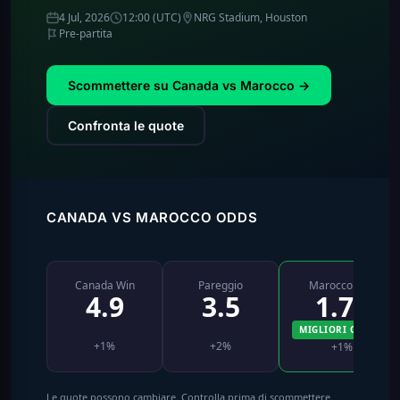
4 Jul, 2026
12:00 (UTC)
NRG Stadium, Houston
Pre-partita
Scommettere su Canada vs Marocco →
Confronta le quote
CANADA VS MAROCCO ODDS
Canada Win
Pareggio
Marocco Win
4.9
3.5
1.79
MIGLIORI QUOTE
+1%
+2%
+1%
Le quote possono cambiare. Controlla prima di scommettere.