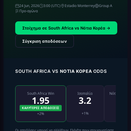
24 Jun, 2026
3:00 (UTC)
Estadio Monterrey
Group A
Προ-αγώνα
Στοίχημα σε South Africa vs Νότια Κορέα →
Σύγκριση αποδόσεων
SOUTH AFRICA VS ΝΌΤΙΑ ΚΟΡΈΑ ODDS
South Africa Win
Ισοπαλία
Νότια Κορέα
1.95
3.2
3.9
ΚΑΛΥΤΕΡΕΣ ΑΠΟΔΟΣΕΙΣ
+1%
+3%
+2%
Οι αποδόσεις μπορεί να αλλάξουν. Ελέγξτε πριν στοιχηματίσετε.