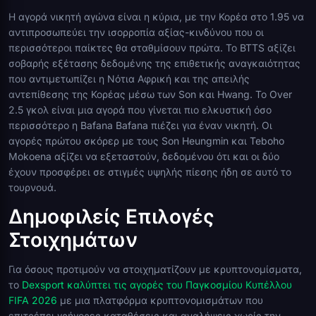
Η αγορά νικητή αγώνα είναι η κύρια, με την Κορέα στο 1.95 να
αντιπροσωπεύει την ισορροπία αξίας-κινδύνου που οι
περισσότεροι παίκτες θα σταθμίσουν πρώτα. Το BTTS αξίζει
σοβαρής εξέτασης δεδομένης της επιθετικής αναγκαιότητας
που αντιμετωπίζει η Νότια Αφρική και της απειλής
αντεπίθεσης της Κορέας μέσω των Son και Hwang. Το Over
2.5 γκολ είναι μια αγορά που γίνεται πιο ελκυστική όσο
περισσότερο η Bafana Bafana πιέζει για έναν νικητή. Οι
αγορές πρώτου σκόρερ με τους Son Heungmin και Teboho
Mokoena αξίζει να εξεταστούν, δεδομένου ότι και οι δύο
έχουν προσφέρει σε στιγμές υψηλής πίεσης ήδη σε αυτό το
τουρνουά.
Δημοφιλείς Επιλογές
Στοιχημάτων
Για όσους προτιμούν να στοιχηματίζουν με κρυπτονομίσματα,
το
Dexsport καλύπτει τις αγορές του Παγκοσμίου Κυπέλλου
FIFA 2026
με μια πλατφόρμα κρυπτονομισμάτων που
επιτρέπει γρήγορες καταθέσεις και αναλήψεις χωρίς την