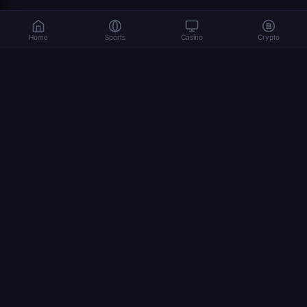
Home
Sports
Casino
Crypto
Ο τζόγος ενέχει κινδύνους. Παίξτε υπεύθυνα. 18+
© 2026 Dexsport. Με την επιφύλαξη παντός δικαιώματος.
ΠΛΟΉΓΗΣΗ
αρχική σελίδα
Bitcoin
Ethereum
USDT
κύπελλο κόσμου 2026
πώς να στοιχηματίσετε κρυπτονομίσματα
STAGES
final
bronze final