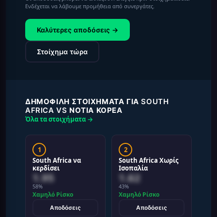
Ενδέχεται να λάβουμε προμήθεια από συνεργάτες.
Καλύτερες αποδόσεις →
Στοίχημα τώρα
ΔΗΜΟΦΙΛΉ ΣΤΟΙΧΉΜΑΤΑ ΓΙΑ SOUTH
AFRICA VS ΝΌΤΙΑ ΚΟΡΈΑ
Όλα τα στοιχήματα →
1
2
South Africa να
South Africa Χωρίς
κερδίσει
Ισοπαλία
1.95
1.62
58%
43%
Χαμηλό Ρίσκο
Χαμηλό Ρίσκο
Αποδόσεις
Αποδόσεις