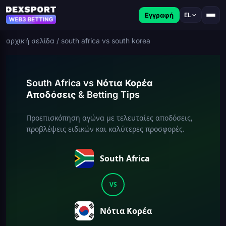
Εγγραφή
EL
αρχική σελίδα
/
south africa vs south korea
South Africa vs Νότια Κορέα
Αποδόσεις & Betting Tips
Προεπισκόπηση αγώνα με τελευταίες αποδόσεις,
προβλέψεις ειδικών και καλύτερες προσφορές.
South Africa
VS
Νότια Κορέα