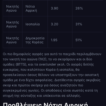
Νικητής
Νότια
3.90
26%
Αγώνα
Αφρική
Νικητής
Ισοπαλία
3.20
31%
Αγώνα
Νικητής
Δημοκρατία
1.95
51%
Αγώνα
της Κορέας
Οι πιο δημοφιλείς αγορές για αυτό το παιχνίδι περιλαμβάνουν
τον νικητή του αγώνα (1Χ2), το να σκοράρουν και οι δύο
ομάδες (BTTS), και τα over/under γκολ. Οι αγορές διπλής
ευκαιρίας, που καλύπτουν Κορέα ή ισοπαλία, θα
προσελκύσουν όσους θέλουν να υποστηρίξουν την ασιατική
ομάδα με ένα δίχτυ ασφαλείας. Διατίθενται αγορές ακριβούς
σκορ και πρώτου σκόρερ για όσους αναζητούν πιο
συγκεκριμένες γωνίες. Οι αποδόσεις είναι σωστές κατά τη
στιγμή της σύνταξης και υπόκεινται σε αλλαγές.
Προβλέψεις Νότια Αφρική