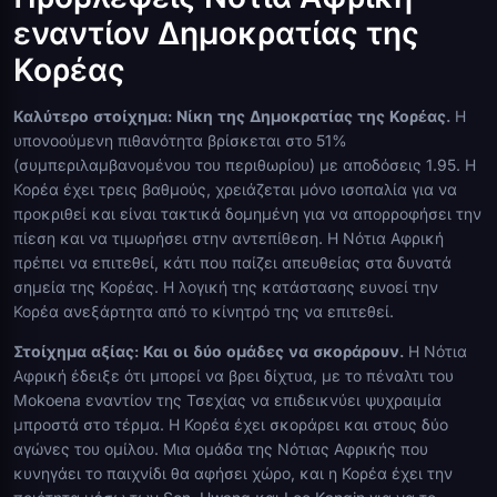
εναντίον Δημοκρατίας της
Κορέας
Καλύτερο στοίχημα: Νίκη της Δημοκρατίας της Κορέας.
Η
υπονοούμενη πιθανότητα βρίσκεται στο 51%
(συμπεριλαμβανομένου του περιθωρίου) με αποδόσεις 1.95. Η
Κορέα έχει τρεις βαθμούς, χρειάζεται μόνο ισοπαλία για να
προκριθεί και είναι τακτικά δομημένη για να απορροφήσει την
πίεση και να τιμωρήσει στην αντεπίθεση. Η Νότια Αφρική
πρέπει να επιτεθεί, κάτι που παίζει απευθείας στα δυνατά
σημεία της Κορέας. Η λογική της κατάστασης ευνοεί την
Κορέα ανεξάρτητα από το κίνητρό της να επιτεθεί.
Στοίχημα αξίας: Και οι δύο ομάδες να σκοράρουν.
Η Νότια
Αφρική έδειξε ότι μπορεί να βρει δίχτυα, με το πέναλτι του
Mokoena εναντίον της Τσεχίας να επιδεικνύει ψυχραιμία
μπροστά στο τέρμα. Η Κορέα έχει σκοράρει και στους δύο
αγώνες του ομίλου. Μια ομάδα της Νότιας Αφρικής που
κυνηγάει το παιχνίδι θα αφήσει χώρο, και η Κορέα έχει την