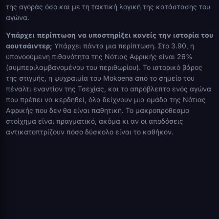
της αγοράς όσο και με τη τακτική λογική της κατάστασης του
αγώνα.
Υπάρχει περίπτωση να υποστηρίξει κανείς την ιστορία του
αουτσάιντερ;
Υπάρχει πάντα μια περίπτωση. Στο 3.90, η
υπονοούμενη πιθανότητα της Νότιας Αφρικής είναι 26%
(συμπεριλαμβανομένου του περιθωρίου). Το ιστορικό βάρος
της στιγμής, η ψυχραιμία του Mokoena από το σημείο του
πέναλτι εναντίον της Τσεχίας, και το απρόβλεπτο ενός αγώνα
που πρέπει να κερδηθεί, όλα δείχνουν μια ομάδα της Νότιας
Αφρικής που δεν θα είναι παθητική. Το μακροπρόθεσμο
στοίχημα είναι πραγματικό, ακόμα κι αν οι αποδόσεις
αντικατοπτρίζουν πόσο δύσκολο είναι το καθήκον.