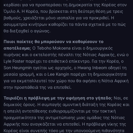
κερδίσει για να προσπεράσει τη Δημοκρατία της Κορέας στον
Όμιλο Α. Η Κορέα, που βρίσκεται στη δεύτερη θέση με τρεις
βαθμούς, χρειάζεται μόνο ισοπαλία για να προκριθεί. Η
ασυμμετρία κινήτρων καθορίζει τα πάντα σχετικά με το πώς
θα διεξαχθεί ο αγώνας.
Ποιοι παίκτες θα μπορούσαν να καθορίσουν το
αποτέλεσμα;
Ο Teboho Mokoena είναι ο δημιουργικός
πυρήνας και ο εκτελεστής πέναλτι της Νότιας Αφρικής, ενώ ο
Lyle Foster παρέχει το επιθετικό επίκεντρο. Για την Κορέα, ο
Son Heungmin ηγείται ως αρχηγός, ο Hwang Inbeom οδηγεί τη
μεσαία γραμμή, και ο Lee Kangin παρέχει τη δημιουργικότητα
για να εκμεταλλευτεί τον χώρο που θα αφήσει η Νότια Αφρική
στην προσπάθειά της να επιτεθεί.
Ταιριάζει η πρόβλεψη με την αφήγηση στο γήπεδο;
Ναι, σε
δομικούς όρους. Η συμπαγής αμυντική διάταξη της Κορέας και
η απειλή αντεπίθεσης ευθυγραμμίζονται με την τακτική
πραγματικότητα της αντιμετώπισης μιας ομάδας της Νότιας
Αφρικής που αναγκάζεται να επιτεθεί. Η πρόβλεψη νίκης της
Κορέας είναι συνεπής τόσο με την υπονοούμενη πιθανότητα