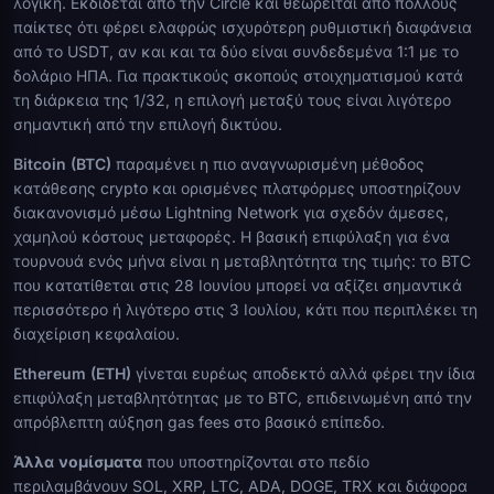
λογική. Εκδίδεται από την Circle και θεωρείται από πολλούς
παίκτες ότι φέρει ελαφρώς ισχυρότερη ρυθμιστική διαφάνεια
από το USDT, αν και και τα δύο είναι συνδεδεμένα 1:1 με το
δολάριο ΗΠΑ. Για πρακτικούς σκοπούς στοιχηματισμού κατά
τη διάρκεια της 1/32, η επιλογή μεταξύ τους είναι λιγότερο
σημαντική από την επιλογή δικτύου.
Bitcoin (BTC)
παραμένει η πιο αναγνωρισμένη μέθοδος
κατάθεσης crypto και ορισμένες πλατφόρμες υποστηρίζουν
διακανονισμό μέσω Lightning Network για σχεδόν άμεσες,
χαμηλού κόστους μεταφορές. Η βασική επιφύλαξη για ένα
τουρνουά ενός μήνα είναι η μεταβλητότητα της τιμής: το BTC
που κατατίθεται στις 28 Ιουνίου μπορεί να αξίζει σημαντικά
περισσότερο ή λιγότερο στις 3 Ιουλίου, κάτι που περιπλέκει τη
διαχείριση κεφαλαίου.
Ethereum (ETH)
γίνεται ευρέως αποδεκτό αλλά φέρει την ίδια
επιφύλαξη μεταβλητότητας με το BTC, επιδεινωμένη από την
απρόβλεπτη αύξηση gas fees στο βασικό επίπεδο.
Άλλα νομίσματα
που υποστηρίζονται στο πεδίο
περιλαμβάνουν SOL, XRP, LTC, ADA, DOGE, TRX και διάφορα