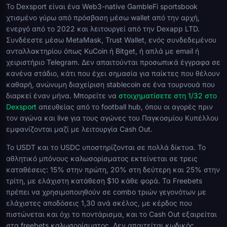
Το Dexsport είναι ένα Web3-native GambleFi sportsbook
χτισμένο γύρω από πρόσβαση μέσω wallet από την αρχή,
ενεργό από το 2022 και λειτουργεί από την Dexapp LTD.
Συνδέεστε μέσω MetaMask, Trust Wallet, ενός συνδεδεμένου
ανταλλακτηρίου όπως KuCoin ή Bitget, ή απλά με email ή
χειριστήριο Telegram. Δεν απαιτούνται προσωπικά έγγραφα σε
κανένα στάδιο, κάτι που έχει σημασία για παίκτες που θέλουν
καθαρή, ανώνυμη διαχείριση stablecoin σε ένα τουρνουά που
διαρκεί έναν μήνα. Μπορείτε να
στοιχηματίσετε στη 1/32 στο
Dexsport
απευθείας από το football hub, όπου οι αγορές πριν
τον αγώνα και live για τους αγώνες του Παγκοσμίου Κυπέλλου
εμφανίζονται μαζί με λειτουργία Cash Out.
Το USDT και το USDC υποστηρίζονται σε πολλά δίκτυα. Το
αθλητικό μπόνους καλωσορίσματος εκτείνεται σε τρεις
καταθέσεις: 15% στην πρώτη, 20% στη δεύτερη και 25% στην
τρίτη, με ελάχιστη κατάθεση $10 κάθε φορά. Τα Freebets
πρέπει να χρησιμοποιηθούν σε combo τριών γεγονότων με
ελάχιστες αποδόσεις 1,30 ανά σκέλος, με κέρδος που
πιστώνεται και όχι το ποντάρισμα, και το Cash Out εξαιρείται
στα freebets καλωσορίσματος. Δεν απαιτείται κωδικός