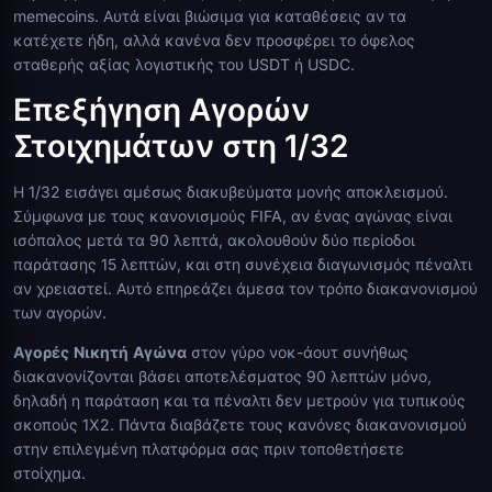
memecoins. Αυτά είναι βιώσιμα για καταθέσεις αν τα
κατέχετε ήδη, αλλά κανένα δεν προσφέρει το όφελος
σταθερής αξίας λογιστικής του USDT ή USDC.
Επεξήγηση Αγορών
Στοιχημάτων στη 1/32
Η 1/32 εισάγει αμέσως διακυβεύματα μονής αποκλεισμού.
Σύμφωνα με τους κανονισμούς FIFA, αν ένας αγώνας είναι
ισόπαλος μετά τα 90 λεπτά, ακολουθούν δύο περίοδοι
παράτασης 15 λεπτών, και στη συνέχεια διαγωνισμός πέναλτι
αν χρειαστεί. Αυτό επηρεάζει άμεσα τον τρόπο διακανονισμού
των αγορών.
Αγορές Νικητή Αγώνα
στον γύρο νοκ-άουτ συνήθως
διακανονίζονται βάσει αποτελέσματος 90 λεπτών μόνο,
δηλαδή η παράταση και τα πέναλτι δεν μετρούν για τυπικούς
σκοπούς 1X2. Πάντα διαβάζετε τους κανόνες διακανονισμού
στην επιλεγμένη πλατφόρμα σας πριν τοποθετήσετε
στοίχημα.