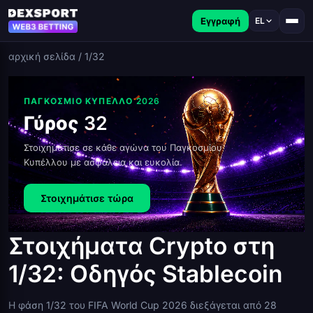
Εγγραφή
EL
αρχική σελίδα
/
1/32
ΠΑΓΚΟΣΜΙΟ ΚΥΠΕΛΛΟ 2026
Γύρος 32
Στοιχημάτισε σε κάθε αγώνα του Παγκοσμίου
Κυπέλλου με ασφάλεια και ευκολία.
Στοιχημάτισε τώρα
Στοιχήματα Crypto στη
1/32: Οδηγός Stablecoin
Η φάση 1/32 του FIFA World Cup 2026 διεξάγεται από 28