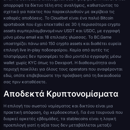
απορροφά τα δίκτυο τέλη στις αναλήψεις, καθιστώντας το
σχετικό για παίκτες που παρακολουθούν με ακρίβεια τις
καθαρές αποδόσεις. Το Cloudbet είναι ένα παλιό Bitcoin
sportsbook που έχει επεκταθεί σε 30 ή περισσότερα crypto
assets συμπεριλαμβανομένων USDT και USDC, με εγγραφή
μόνο μέσω email και 18 επιλογές γλώσσας. Το BC.Game
υποστηρίζει πάνω από 150 crypto assets και διαθέτει ευρεία
επιλογή live in-play ποδοσφαίρου. Καμία από αυτές τις
πλατφόρμες δεν προσφέρει το ίδιο μοντέλο εγγραφής μέσω
wallet χωρίς KYC όπως το Dexsport. Η διαθεσιμότητα ανά
περιοχή ποικίλλει για όλους τους operators που αναφέρονται
εδώ, οπότε επιβεβαιώστε την πρόσβαση από τη δικαιοδοσία
σας πριν καταθέσετε.
Αποδεκτά Κρυπτονομίσματα
Η επιλογή του σωστού νομίσματος και δικτύου είναι μια
πρακτική απόφαση, όχι κερδοσκοπική. Για ένα τουρνουά που
διαρκεί αρκετές εβδομάδες, τα stablecoins είναι η λογική
προεπιλογή γιατί η αξία τους δεν μεταβάλλεται μεταξύ