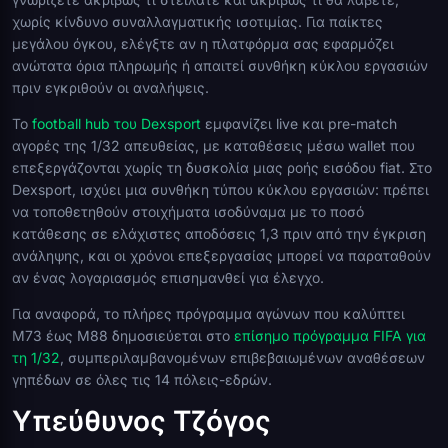
χωρίς κίνδυνο συναλλαγματικής ισοτιμίας. Για παίκτες
μεγάλου όγκου, ελέγξτε αν η πλατφόρμα σας εφαρμόζει
ανώτατα όρια πληρωμής ή απαιτεί συνθήκη κύκλου εργασιών
πριν εγκριθούν οι αναλήψεις.
Το
football hub του Dexsport
εμφανίζει live και pre-match
αγορές της 1/32 απευθείας, με καταθέσεις μέσω wallet που
επεξεργάζονται χωρίς τη δυσκολία μιας ροής εισόδου fiat. Στο
Dexsport, ισχύει μια συνθήκη τύπου κύκλου εργασιών: πρέπει
να τοποθετηθούν στοιχήματα ισοδύναμα με το ποσό
κατάθεσης σε ελάχιστες αποδόσεις 1,3 πριν από την έγκριση
ανάληψης, και οι χρόνοι επεξεργασίας μπορεί να παραταθούν
αν ένας λογαριασμός επισημανθεί για έλεγχο.
Για αναφορά, το πλήρες πρόγραμμα αγώνων που καλύπτει
M73 έως M88 δημοσιεύεται στο
επίσημο πρόγραμμα FIFA για
τη 1/32
, συμπεριλαμβανομένων επιβεβαιωμένων αναθέσεων
γηπέδων σε όλες τις 14 πόλεις-εδρών.
Υπεύθυνος Τζόγος