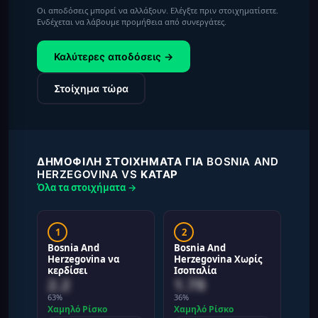
Οι αποδόσεις μπορεί να αλλάξουν. Ελέγξτε πριν στοιχηματίσετε.
Ενδέχεται να λάβουμε προμήθεια από συνεργάτες.
Καλύτερες αποδόσεις →
Στοίχημα τώρα
ΔΗΜΟΦΙΛΉ ΣΤΟΙΧΉΜΑΤΑ ΓΙΑ BOSNIA AND
HERZEGOVINA VS ΚΑΤΆΡ
Όλα τα στοιχήματα →
1
2
Bosnia And
Bosnia And
Herzegovina να
Herzegovina Χωρίς
κερδίσει
Ισοπαλία
2.2
1.78
63%
36%
Χαμηλό Ρίσκο
Χαμηλό Ρίσκο