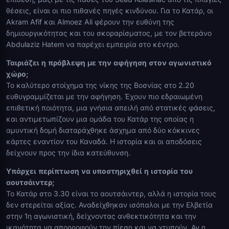
θέσεις, είναι οι πιο πιθανές πηγές κινδύνου. Για το Κατάρ, οι
Akram Afif και Almoez Ali φέρουν την ευθύνη της
δημιουργικότητας και του σκοραρίσματος, με τον βετεράνο
Abdulaziz Hatem να παρέχει εμπειρία στο κέντρο.
Ταιριάζει η πρόβλεψη με την αφήγηση στον αγωνιστικό
χώρο;
Το καλύτερο στοίχημα της νίκης της Βοσνίας στο 2.20
ευθυγραμμίζεται με την αφήγηση. Έχουν πιο εδραιωμένη
επιθετική ποιότητα, μια γνήσια απειλή από στατικές φάσεις,
και αντιμετωπίζουν μια ομάδα του Κατάρ της οποίας η
αμυντική δομή διαταράχθηκε άσχημα από δύο κόκκινες
κάρτες εναντίον του Καναδά. Η ιστορία και οι αποδόσεις
δείχνουν προς την ίδια κατεύθυνση.
Υπάρχει περίπτωση να υποστηριχθεί η ιστορία του
αουτσάιντερ;
Το Κατάρ στο 3.30 είναι το αουτσάιντερ, αλλά η ιστορία τους
δεν στερείται αξίας. Αναδείχθηκαν ισόπαλοι με την Ελβετία
στην 1η αγωνιστική, δείχνοντας ανθεκτικότητα και την
ικανότητα να απορροφούν την πίεση και να χτυπούν. Αν η