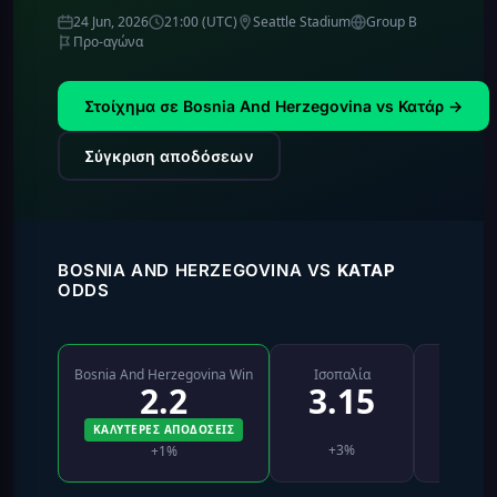
24 Jun, 2026
21:00 (UTC)
Seattle Stadium
Group B
Προ-αγώνα
Στοίχημα σε Bosnia And Herzegovina vs Κατάρ →
Σύγκριση αποδόσεων
BOSNIA AND HERZEGOVINA VS ΚΑΤΆΡ
ODDS
Bosnia And Herzegovina Win
Ισοπαλία
Κατάρ 
2.2
3.15
3.
ΚΑΛΥΤΕΡΕΣ ΑΠΟΔΟΣΕΙΣ
+3%
-1
+1%