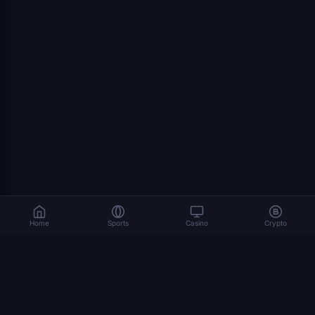
Home
Sports
Casino
Crypto
Ο τζόγος ενέχει κινδύνους. Παίξτε υπεύθυνα. 18+