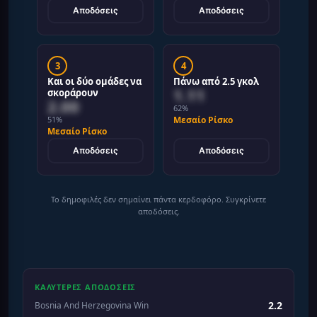
Αποδόσεις
Αποδόσεις
3
4
Και οι δύο ομάδες να
Πάνω από 2.5 γκολ
1.11
σκοράρουν
2.00
62%
51%
Μεσαίο Ρίσκο
Μεσαίο Ρίσκο
Αποδόσεις
Αποδόσεις
Το δημοφιλές δεν σημαίνει πάντα κερδοφόρο. Συγκρίνετε
αποδόσεις.
ΚΑΛΥΤΕΡΕΣ ΑΠΟΔΟΣΕΙΣ
2.2
Bosnia And Herzegovina Win