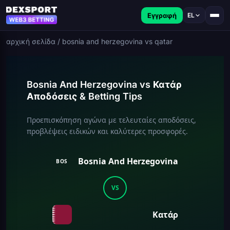
Εγγραφή
EL
αρχική σελίδα
/
bosnia and herzegovina vs qatar
Bosnia And Herzegovina vs Κατάρ
Αποδόσεις & Betting Tips
Προεπισκόπηση αγώνα με τελευταίες αποδόσεις,
προβλέψεις ειδικών και καλύτερες προσφορές.
Bosnia And Herzegovina
BOS
VS
Κατάρ