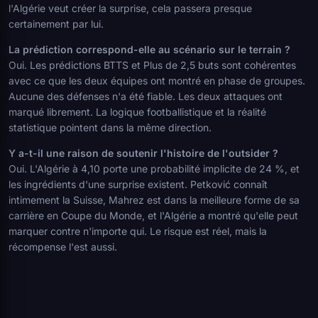
l'Algérie veut créer la surprise, cela passera presque
certainement par lui.
La prédiction correspond-elle au scénario sur le terrain ?
Oui. Les prédictions BTTS et Plus de 2,5 buts sont cohérentes
avec ce que les deux équipes ont montré en phase de groupes.
Aucune des défenses n'a été fiable. Les deux attaques ont
marqué librement. La logique footballistique et la réalité
statistique pointent dans la même direction.
Y a-t-il une raison de soutenir l'histoire de l'outsider ?
Oui. L'Algérie à 4,10 porte une probabilité implicite de 24 %, et
les ingrédients d'une surprise existent. Petković connaît
intimement la Suisse, Mahrez est dans la meilleure forme de sa
carrière en Coupe du Monde, et l'Algérie a montré qu'elle peut
marquer contre n'importe qui. Le risque est réel, mais la
récompense l'est aussi.