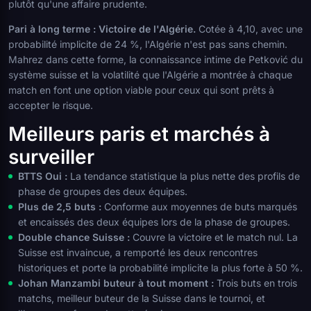
plutôt qu'une affaire prudente.
Pari à long terme : Victoire de l'Algérie.
Cotée à 4,10, avec une
probabilité implicite de 24 %, l'Algérie n'est pas sans chemin.
Mahrez dans cette forme, la connaissance intime de Petković du
système suisse et la volatilité que l'Algérie a montrée à chaque
match en font une option viable pour ceux qui sont prêts à
accepter le risque.
Meilleurs paris et marchés à
surveiller
BTTS Oui :
La tendance statistique la plus nette des profils de
phase de groupes des deux équipes.
Plus de 2,5 buts :
Conforme aux moyennes de buts marqués
et encaissés des deux équipes lors de la phase de groupes.
Double chance Suisse :
Couvre la victoire et le match nul. La
Suisse est invaincue, a remporté les deux rencontres
historiques et porte la probabilité implicite la plus forte à 50 %.
Johan Manzambi buteur à tout moment :
Trois buts en trois
matchs, meilleur buteur de la Suisse dans le tournoi, et