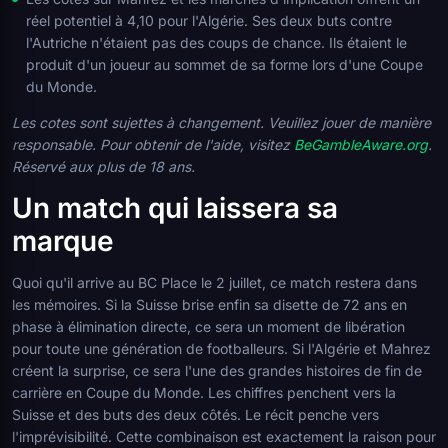
réel potentiel à 4,10 pour l'Algérie. Ses deux buts contre
l'Autriche n'étaient pas des coups de chance. Ils étaient le
produit d'un joueur au sommet de sa forme lors d'une Coupe
du Monde.
Les cotes sont sujettes à changement. Veuillez jouer de manière
responsable. Pour obtenir de l'aide, visitez
BeGambleAware.org
.
Réservé aux plus de 18 ans.
Un match qui laissera sa
marque
Quoi qu'il arrive au BC Place le 2 juillet, ce match restera dans
les mémoires. Si la Suisse brise enfin sa disette de 72 ans en
phase à élimination directe, ce sera un moment de libération
pour toute une génération de footballeurs. Si l'Algérie et Mahrez
créent la surprise, ce sera l'une des grandes histoires de fin de
carrière en Coupe du Monde. Les chiffres penchent vers la
Suisse et des buts des deux côtés. Le récit penche vers
l'imprévisibilité. Cette combinaison est exactement la raison pour