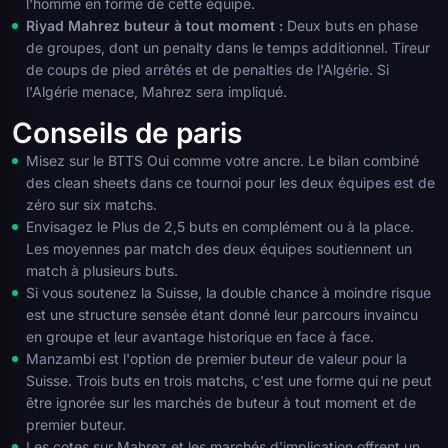
l'homme en forme de cette équipe.
Riyad Mahrez buteur à tout moment :
Deux buts en phase
de groupes, dont un penalty dans le temps additionnel. Tireur
de coups de pied arrêtés et de penalties de l'Algérie. Si
l'Algérie menace, Mahrez sera impliqué.
Conseils de paris
Misez sur le BTTS Oui comme votre ancre. Le bilan combiné
des clean sheets dans ce tournoi pour les deux équipes est de
zéro sur six matchs.
Envisagez le Plus de 2,5 buts en complément ou à la place.
Les moyennes par match des deux équipes soutiennent un
match à plusieurs buts.
Si vous soutenez la Suisse, la double chance à moindre risque
est une structure sensée étant donné leur parcours invaincu
en groupe et leur avantage historique en face à face.
Manzambi est l'option de premier buteur de valeur pour la
Suisse. Trois buts en trois matchs, c'est une forme qui ne peut
être ignorée sur les marchés de buteur à tout moment et de
premier buteur.
Les cotes sur Mahrez et les marchés d'implication offrent un