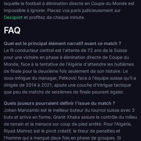
laquelle le football à élimination directe en Coupe du Monde est
impossible à ignorer. Placez vos paris judicieusement sur
Dexsport
et profitez de chaque minute.
FAQ
Quel est le principal élément narratif avant ce match ?
Le fil conducteur central est l'attente de 72 ans de la Suisse
pour une victoire en phase à élimination directe de Coupe du
Monde, face à la tentative de l'Algérie d'atteindre les huitièmes
de finale pour la deuxième fois seulement de son histoire. Le
sous-intrigue du manager, Petković face à l'équipe suisse qu'il a
dirigée de 2014 à 2021, ajoute une couche d'intrigue tactique
que peu de matchs de seizièmes de finale peuvent égaler.
Quels joueurs pourraient définir l'issue du match ?
Johan Manzambi est le meilleur buteur du tournoi suisse avec 3
buts et arrive en forme. Granit Xhaka assure le contrôle du milieu
de terrain et la menace sur coup de pied arrêté. Pour l'Algérie,
Riyad Mahrez est le pivot créatif, le tireur de penalties et
l'homme qui a marqué deux fois en phase de groupes. Si