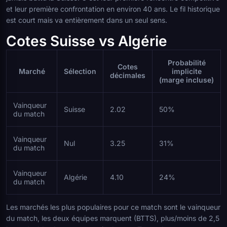
et leur première confrontation en environ 40 ans. Le fil historique
est court mais va entièrement dans un seul sens.
Cotes Suisse vs Algérie
Probabilité
Cotes
Marché
Sélection
implicite
décimales
(marge incluse)
Vainqueur
Suisse
2.02
50%
du match
Vainqueur
Nul
3.25
31%
du match
Vainqueur
Algérie
4.10
24%
du match
Les marchés les plus populaires pour ce match sont le vainqueur
du match, les deux équipes marquent (BTTS), plus/moins de 2,5