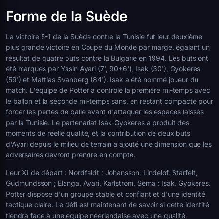
Forme de la Suède
La victoire 5-1 de la Suède contre la Tunisie fut leur deuxième
plus grande victoire en Coupe du Monde par marge, égalant un
résultat de quatre buts contre la Bulgarie en 1994. Les buts ont
été marqués par Yasin Ayari (7', 90+6'), Isak (30'), Gyokeres
(59') et Mattias Svanberg (84'). Isak a été nommé joueur du
match. L'équipe de Potter a contrôlé la première mi-temps avec
le ballon et la seconde mi-temps sans, en restant compacte pour
forcer les pertes de balle avant d'attaquer les espaces laissés
par la Tunisie. Le partenariat Isak-Gyokeres a produit des
moments de réelle qualité, et la contribution de deux buts
d'Ayari depuis le milieu de terrain a ajouté une dimension que les
adversaires devront prendre en compte.
Leur XI de départ : Nordfeldt ; Johansson, Lindelof, Starfelt,
Gudmundsson ; Elanga, Ayari, Karlstrom, Sema ; Isak, Gyokeres.
Potter dispose d'un groupe stable et confiant et d'une identité
tactique claire. Le défi est maintenant de savoir si cette identité
tiendra face à une équipe néerlandaise avec une qualité