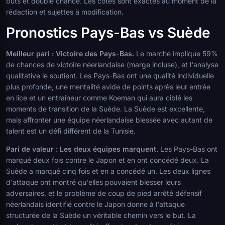
buts et double chance. Les cotes sont exactes au moment de la
rédaction et sujettes à modification.
Pronostics Pays-Bas vs Suède
Meilleur pari : Victoire des Pays-Bas.
Le marché implique 59%
de chances de victoire néerlandaise (marge incluse), et l'analyse
qualitative le soutient. Les Pays-Bas ont une qualité individuelle
plus profonde, une mentalité avide de points après leur entrée
en lice et un entraîneur comme Koeman qui aura ciblé les
moments de transition de la Suède. La Suède est excellente,
mais affronter une équipe néerlandaise blessée avec autant de
talent est un défi différent de la Tunisie.
Pari de valeur : Les deux équipes marquent.
Les Pays-Bas ont
marqué deux fois contre le Japon et en ont concédé deux. La
Suède a marqué cinq fois et en a concédé un. Les deux lignes
d'attaque ont montré qu'elles pouvaient blesser leurs
adversaires, et le problème de coup de pied arrêté défensif
néerlandais identifié contre le Japon donne à l'attaque
structurée de la Suède un véritable chemin vers le but. La