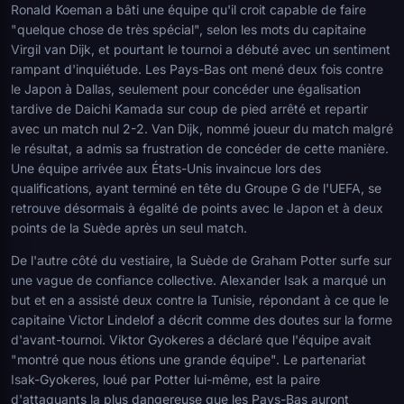
Ronald Koeman a bâti une équipe qu'il croit capable de faire
"quelque chose de très spécial", selon les mots du capitaine
Virgil van Dijk, et pourtant le tournoi a débuté avec un sentiment
rampant d'inquiétude. Les Pays-Bas ont mené deux fois contre
le Japon à Dallas, seulement pour concéder une égalisation
tardive de Daichi Kamada sur coup de pied arrêté et repartir
avec un match nul 2-2. Van Dijk, nommé joueur du match malgré
le résultat, a admis sa frustration de concéder de cette manière.
Une équipe arrivée aux États-Unis invaincue lors des
qualifications, ayant terminé en tête du Groupe G de l'UEFA, se
retrouve désormais à égalité de points avec le Japon et à deux
points de la Suède après un seul match.
De l'autre côté du vestiaire, la Suède de Graham Potter surfe sur
une vague de confiance collective. Alexander Isak a marqué un
but et en a assisté deux contre la Tunisie, répondant à ce que le
capitaine Victor Lindelof a décrit comme des doutes sur la forme
d'avant-tournoi. Viktor Gyokeres a déclaré que l'équipe avait
"montré que nous étions une grande équipe". Le partenariat
Isak-Gyokeres, loué par Potter lui-même, est la paire
d'attaquants la plus dangereuse que les Pays-Bas auront