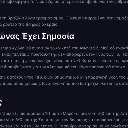
ή πρόβλεψη για το Νιου Τζέρσεϊ μπορεί να επιβραδύνει τον ρυθμό κ
α τη Βραζιλία λόγω τραυματισμού. Ο Νεϊμάρ παραμένει στην ομάδ
το ρόστερ της πλήρως ακέραιο.
γώνας Έχει Σημασία
λικό Αγώνα 99 εναντίον του νικητή του Αγώνα 92, Μεξικό εναντίον
: ένας πεντάκις πρωταθλητής δεν αποχωρεί στον Γύρο των 16. Για
 κάτι που η χώρα δεν έχει κάνει ποτέ. Ο Χάαλαντ είναι ο κορυφα
α διακυβεύματα για την κληρονομιά του είναι προσωπικά όσο και 
ην κατάταξη της FIFA είναι σημαντικό, και η παραγωγή γκολ της 
αι μια υποσημείωση. Είναι ένα νήμα που διατρέχει ολόκληρο αυτό
ς
 Όμιλο Γ: μια ισοπαλία 1-1 με το Μαρόκο, μια νίκη 3-0 επί της Αϊ
μια νίκη 3-0 επί της Σκωτίας με τον Βινίσιους να σκοράρει δύο φο
ολ του Σάνο στο 29ο λεπτό. Ο Κασεμίρο ισοφάρισε με κεφαλιά στ