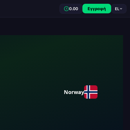
0.00
Εγγραφή
EL
₮
Norway