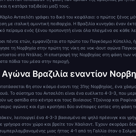
και η κατάρα ταξιδεύει μαζί τους.
ο Κάρλο Αντσελότι γράφει το δικό του κεφάλαιο: ο πρώτος ξένος 
εση με ιταλική αμυντική πειθαρχία. Η Βραζιλία κυνηγάει έναν έκτ
τικό πείραμα ενός ξένου προπονητή είναι όλα πλεγμένα σε κάθε λ
κοσι πέντε ετών, εμφανίζεται στο πρώτο του Παγκόσμιο Κύπελλο, 
γησε τη Νορβηγία στην πρώτη της νίκη σε νοκ-άουτ αγώνα Παγκοσ
ντοστού στο Ντάλας. Η επιστροφή της Νορβηγίας στη φάση των ν
στα πόδια του μέσα στην περιοχή.
Αγώνα Βραζιλία εναντίον Νορβη
κατατάσσεται 6η στον κόσμο έναντι της 31ης Νορβηγίας, ένα χάσμ
νουά. Το σύστημα του Αντσελότι είναι ένα ευέλικτο 4-3-3, που μερ
ν ως ασπίδα στο κέντρο και τους Βινίσιους Τζούνιορ και Ραφίνια 
σσερις αγώνες και έχει κρατήσει δύο ανέπαφες εστίες στη φάση τ
άκεν, λειτουργεί ένα 4-3-3 βασισμένο σε ψηλό πρέσινγκ και γρήγ
τε γρήγορα στον χώρο και βρείτε τον Χάαλαντ. Έχουν σκοράρει δέ
συμπεριλαμβανομένης μιας ήττας 4-1 από τη Γαλλία όταν ο Σολμ