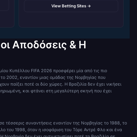
View Betting Sites →
 οι Αποδόσεις & Η
σμίου Κυπέλλου FIFA 2026 προσφέρει μία από τις πιο
 το 2002, εναντίον μιας ομάδας της Νορβηγίας που
υν παίξει ποτέ οι δύο χώρες. Η Βραζιλία δεν έχει νικήσει
μηριωμένη, και φτάνει στη μεγαλύτερη σκηνή που έχει
 σε τέσσερις συναντήσεις εναντίον της Νορβηγίας το 1988, το
λο του 1998, όταν η ισοφάριση του Τόρε Αντρέ Φλο και ένα
Η Νορβηγία δεν έχει αντιμετωπίσει ποτέ τη Βραζιλία σε