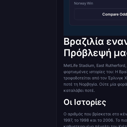
Norway Win
Compare Odd
Βραζιλία εναν
Πρόβλεψή μα
MetLife Stadium, East Rutherford
φορτισμένες ιστορίες του: Η Βρα
τροφοδοτείται από τον Έρλινγκ Χ
ποτέ τη Νορβηγία. Ούτε μία φορά
καταλάβει ποτέ.
Οι Ιστορίες
Ο αριθμός που βρίσκεται στο κέν
1997, το 1998 και το 2006. Το 
καθυστερημένο πέναλτι του Κιέτι