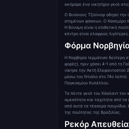
σκόραρε ένα νικητήριο γκολ στι
Ο Βινίσιους Τζούνιορ οδηγεί την
στημένων φάσεων. Ο Κασεμίρο πα
Η δύναμη είναι η επιθετική ποιότ
κέντρο είναι ελαφρώς λιγότερες
Φόρμα Νορβηγί
Η Νορβηγία τερμάτισε δεύτερη στ
φορές), πριν χάσει 4-1 από τη 
νίκησε την Ακτή Ελεφαντοστού 2
μέσω του Ντιάλο στο 74ο λεπτό.
Παγκοσμίου Κυπέλλου.
Τα πέντε γκολ του Χάαλαντ τον 
αμεσότητα και ταχύτητα από τα 
από αυτά τα τέσσερα παιχνίδια. 
της ποιότητας της Βραζιλίας.
Ρεκόρ Απευθεί