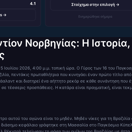
4.1
Στοίχημα στην επιλογή →
s →
Ενημερώθηκε σήμερα
τίον Νορβηγίας: Η Ιστορία,
ς
, 5 Ιουλίου 2026, 4:00 μ.μ. τοπική ώρα. Ο Γύρος των 16 του Παγκο
ζιλία, πεντάκις πρωταθλήτρια που κυνηγάει έναν πρώτο τίτλο από
άαλαντ και διατηρεί ένα αήττητο ρεκόρ σε κάθε συνάντηση που έχο
 σε τέσσερις προσπάθειες. Η κατάρα είναι πραγματική, είναι τεκ
τρο αυτού του αγώνα είναι το μηδέν. Μηδέν νίκες για τη Βραζιλία
πιο διάσημο κεφάλαιο γράφτηκε στη Μασσαλία στο Παγκόσμιο Κύπελ
λ Ρέκνταλ τελείωσαν τη φάση των ομίλων της Βραζιλίας με ήττα. 