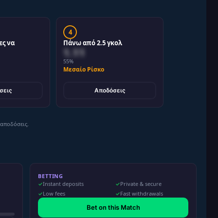
4
ες να
Πάνω από 2.5 γκολ
1.11
55%
Μεσαίο Ρίσκο
σεις
Αποδόσεις
 αποδόσεις.
BETTING
Instant deposits
Private & secure
Low fees
Fast withdrawals
Bet on this Match