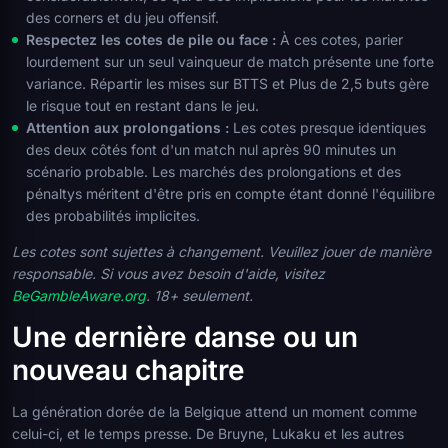
des corners et du jeu offensif.
Respectez les cotes de pile ou face :
À ces cotes, parier
lourdement sur un seul vainqueur de match présente une forte
variance. Répartir les mises sur BTTS et Plus de 2,5 buts gère
le risque tout en restant dans le jeu.
Attention aux prolongations :
Les cotes presque identiques
des deux côtés font d'un match nul après 90 minutes un
scénario probable. Les marchés des prolongations et des
pénaltys méritent d'être pris en compte étant donné l'équilibre
des probabilités implicites.
Les cotes sont sujettes à changement. Veuillez jouer de manière
responsable. Si vous avez besoin d'aide, visitez
BeGambleAware.org
. 18+ seulement.
Une dernière danse ou un
nouveau chapitre
La génération dorée de la Belgique attend un moment comme
celui-ci, et le temps presse. De Bruyne, Lukaku et les autres