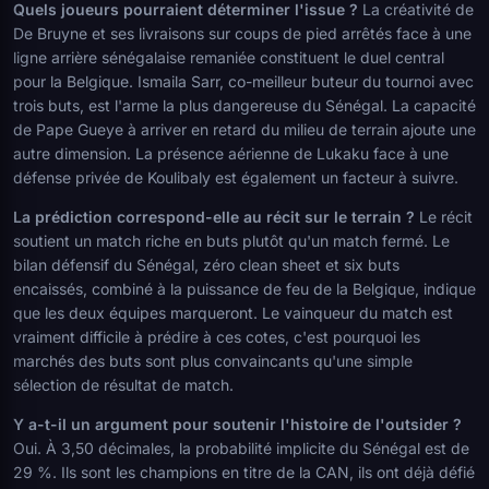
Quels joueurs pourraient déterminer l'issue ?
La créativité de
De Bruyne et ses livraisons sur coups de pied arrêtés face à une
ligne arrière sénégalaise remaniée constituent le duel central
pour la Belgique. Ismaila Sarr, co-meilleur buteur du tournoi avec
trois buts, est l'arme la plus dangereuse du Sénégal. La capacité
de Pape Gueye à arriver en retard du milieu de terrain ajoute une
autre dimension. La présence aérienne de Lukaku face à une
défense privée de Koulibaly est également un facteur à suivre.
La prédiction correspond-elle au récit sur le terrain ?
Le récit
soutient un match riche en buts plutôt qu'un match fermé. Le
bilan défensif du Sénégal, zéro clean sheet et six buts
encaissés, combiné à la puissance de feu de la Belgique, indique
que les deux équipes marqueront. Le vainqueur du match est
vraiment difficile à prédire à ces cotes, c'est pourquoi les
marchés des buts sont plus convaincants qu'une simple
sélection de résultat de match.
Y a-t-il un argument pour soutenir l'histoire de l'outsider ?
Oui. À 3,50 décimales, la probabilité implicite du Sénégal est de
29 %. Ils sont les champions en titre de la CAN, ils ont déjà défié