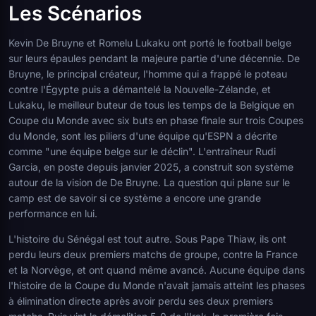
Les Scénarios
Kevin De Bruyne et Romelu Lukaku ont porté le football belge
sur leurs épaules pendant la majeure partie d'une décennie. De
Bruyne, le principal créateur, l'homme qui a frappé le poteau
contre l'Égypte puis a démantelé la Nouvelle-Zélande, et
Lukaku, le meilleur buteur de tous les temps de la Belgique en
Coupe du Monde avec six buts en phase finale sur trois Coupes
du Monde, sont les piliers d'une équipe qu'ESPN a décrite
comme "une équipe belge sur le déclin". L'entraîneur Rudi
Garcia, en poste depuis janvier 2025, a construit son système
autour de la vision de De Bruyne. La question qui plane sur le
camp est de savoir si ce système a encore une grande
performance en lui.
L'histoire du Sénégal est tout autre. Sous Pape Thiaw, ils ont
perdu leurs deux premiers matchs de groupe, contre la France
et la Norvège, et ont quand même avancé. Aucune équipe dans
l'histoire de la Coupe du Monde n'avait jamais atteint les phases
à élimination directe après avoir perdu ses deux premiers