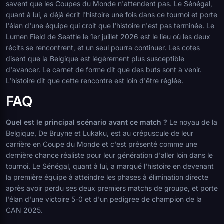
savent que les Coupes du Monde n'attendent pas. Le Sénégal,
quant à lui, a déjà écrit l'histoire une fois dans ce tournoi et porte
l'élan d'une équipe qui croit que l'histoire n'est pas terminée. Le
Lumen Field de Seattle le 1er juillet 2026 est le lieu où les deux
récits se rencontrent, et un seul pourra continuer. Les cotes
disent que la Belgique est légèrement plus susceptible
d'avancer. Le carnet de forme dit que des buts sont à venir.
L'histoire dit que cette rencontre est loin d'être réglée.
FAQ
Quel est le principal scénario avant ce match ?
Le noyau de la
Belgique, De Bruyne et Lukaku, est au crépuscule de leur
carrière en Coupe du Monde et c'est présenté comme une
dernière chance réaliste pour leur génération d'aller loin dans le
tournoi. Le Sénégal, quant à lui, a marqué l'histoire en devenant
la première équipe à atteindre les phases à élimination directe
après avoir perdu ses deux premiers matchs de groupe, et porte
l'élan d'une victoire 5-0 et d'un pedigree de champion de la
CAN 2025.