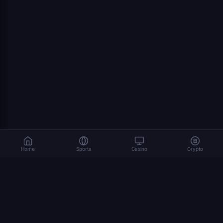
Home
Sports
Casino
Crypto
Le jeu implique des risques. Jouez de manière responsable. 18+
© 2026 Dexsport. Tous droits réservés.