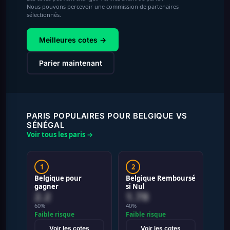
Nous pouvons percevoir une commission de partenaires
sélectionnés.
Meilleures cotes →
Parier maintenant
PARIS POPULAIRES POUR BELGIQUE VS
SÉNÉGAL
Voir tous les paris →
1
2
Belgique pour
Belgique Remboursé
gagner
si Nul
2.2
1.78
60%
40%
Faible risque
Faible risque
Voir les cotes
Voir les cotes