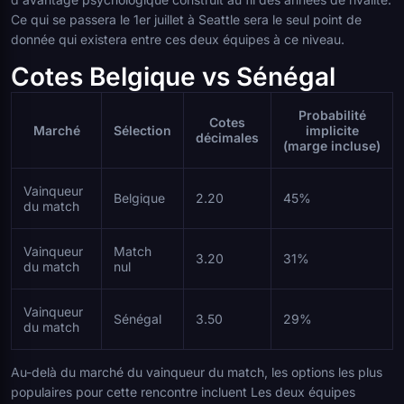
Ce qui se passera le 1er juillet à Seattle sera le seul point de
donnée qui existera entre ces deux équipes à ce niveau.
Cotes Belgique vs Sénégal
Probabilité
Cotes
Marché
Sélection
implicite
décimales
(marge incluse)
Vainqueur
Belgique
2.20
45%
du match
Vainqueur
Match
3.20
31%
du match
nul
Vainqueur
Sénégal
3.50
29%
du match
Au-delà du marché du vainqueur du match, les options les plus
populaires pour cette rencontre incluent Les deux équipes