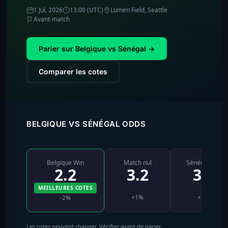
1 Jul, 2026
13:00 (UTC)
Lumen Field, Seattle
Avant-match
Parier sur Belgique vs Sénégal →
Comparer les cotes
BELGIQUE VS SÉNÉGAL ODDS
Belgique Win
Match nul
Sénégal Win
2.2
3.2
3.5
MEILLEURES COTES
+1%
+2%
-2%
Les cotes peuvent changer. Vérifiez avant de parier.